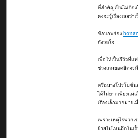
ที่สำคัญเป็นไม่ต้อ
คงจะรู้เรื่องเลยว่า
ข้อบกพร่อง
bona
กังวลใจ
เพื่อให้เป็นรีวิวที
ช่วงเกมยอดฮิตจะม
หรือบางโปรโมชั่นสล
ได้ไม่ยากเพียงแค่เ
เรื่องเล็กมากมายเมื่
เพราะเหตุไรพวกเรา
ย้ายไปไหนอีกในเร็ว