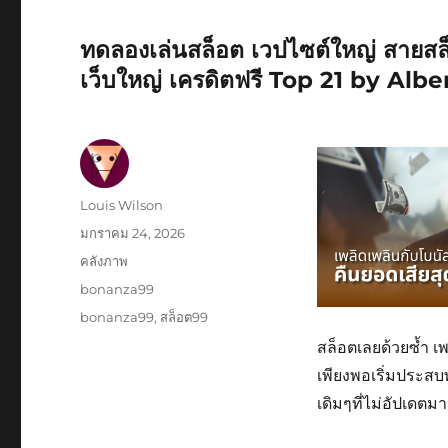
ทดลองเล่นสล็อต เวปไซต์ใหญ่ สายสล
เว็บใหญ่ เครดิตฟรี Top 21 by Albe
ผู้
Louis Wilson
เขียน
เขียน
มกราคม 24, 2026
เมื่อ
รูป
คลังภาพ
แบบ
หมวด
bonanza99
เรื่อง
หมู่
ป้าย
bonanza99
,
สล็อต99
กำกับ
สล็อตเลยด้วยซ้ำ เพร
เพียงพอเริ่มประสบ
เดิมๆที่ไม่อัปเดตม