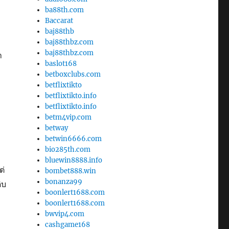
ba88th.com
Baccarat
baj88thb
baj88thbz.com
baj88thbz.com
า
baslot168
betboxclubs.com
betflixtikto
betflixtikto.info
betflixtikto.info
betm4vip.com
betway
betwin6666.com
bio285th.com
bluewin8888.info
ต่
bombet888.win
bonanza99
ิบ
boonlert1688.com
boonlert1688.com
bwvip4.com
cashgame168