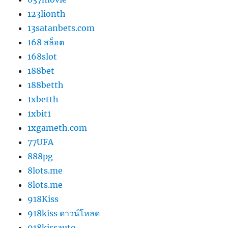
123lionth
13satanbets.com
168 สล็อต
168slot
188bet
188betth
1xbetth
1xbit1
1xgameth.com
77UFA
888pg
8lots.me
8lots.me
918Kiss
918kiss ดาวน์โหลด
918kissauto