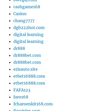
cashgame168
Casino
chang7777
dgb222hot.com
digital learning
digital learning
dr888
dr888bet.com
dr888bet.com
erisauto.site
etbet16888.com
etbet16888.com
FAFA123
faro168
fcharoenkit168.com
finnivips.com