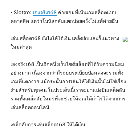
• Slotxo:
เฮงจริง168
ค่ายเกมที่เน้นเกมสล็อตแบบ
คลาสสิค แต่ว่าโบนัสกลับแตกบ่อยครั้งไม่แพ้ค่ายอื่น
เล่น สล็อต168 ยังไงให้ได้เงิน เคล็ดลับและก็แนวทาง
ใหม่ล่าสุด
เฮงจริง168 เป็นอีกหนึ่งเว็บไซต์สล็อตที่ได้รับความนิยม
อย่างมาก เนื่องจากว่ามีระบบระเบียบป้อมคงจะรวมทั้ง
เกมที่แตกง่าย แม้กระนั้นการเล่นให้ได้เงินนั้นไม่ใช่เรื่อง
ง่ายสำหรับทุกคน ในประเด็นนี้เราจะมาแบ่งปันเคล็ดลับ
รวมทั้งเคล็ดลับใหม่ๆที่จะช่วยให้คุณได้กำไรได้จากการ
เล่นสล็อตออนไลน์
เคล็ดลับการเล่นสล็อต168 ให้ได้เงิน