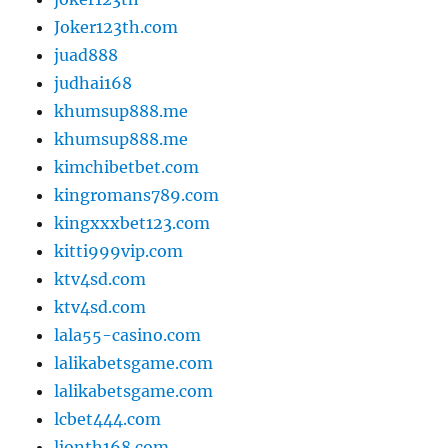
Joker123th.com
juad888
judhai168
khumsup888.me
khumsup888.me
kimchibetbet.com
kingromans789.com
kingxxxbet123.com
kitti999vip.com
ktv4sd.com
ktv4sd.com
lala55-casino.com
lalikabetsgame.com
lalikabetsgame.com
lcbet444.com
lionth168.com