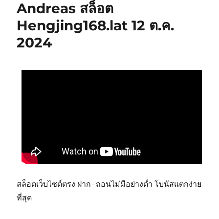
Andreas สล็อต
Hengjing168.lat 12 ต.ค.
2024
สล็อตเว็บไซต์ตรง ฝาก-ถอนไม่มีอย่างต่ำ โบนัสแตกง่าย
ที่สุด