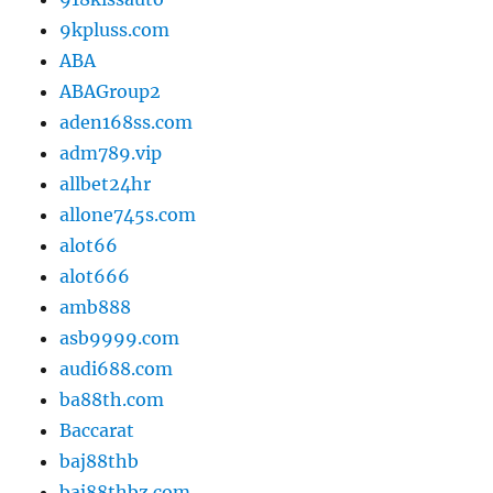
9kpluss.com
ABA
ABAGroup2
aden168ss.com
adm789.vip
allbet24hr
allone745s.com
alot66
alot666
amb888
asb9999.com
audi688.com
ba88th.com
Baccarat
baj88thb
baj88thbz.com