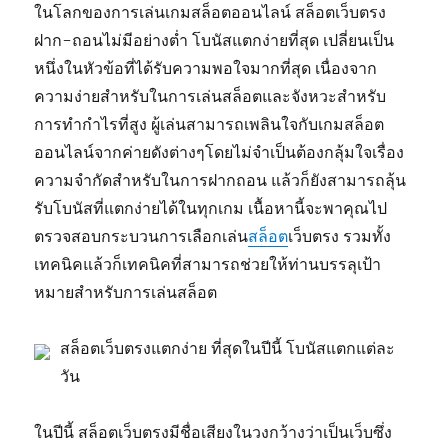
ในโลกของการเล่นเกมสล็อตออนไลน์ สล็อตเว็บตรง
ฝาก-ถอนไม่มีอย่างต่ำ โบนัสแตกง่ายที่สุด เปลี่ยนเป็น
หนึ่งในหัวข้อที่ได้รับความพอใจมากที่สุด เนื่องจาก
ความง่ายสำหรับในการเล่นสล็อตและจังหวะสำหรับ
การทำกำไรที่สูง ผู้เล่นสามารถเพลินใจกับเกมสล็อต
ออนไลน์จากค่ายดังต่างๆโดยไม่จำเป็นต้องกลุ้มใจเรื่อง
ความจำกัดสำหรับในการฝากถอน แล้วก็ยังสามารถลุ้น
รับโบนัสที่แตกง่ายได้ในทุกเกม เนื้อหานี้จะพาคุณไป
ตรวจสอบกระบวนการเลือกเล่น
สล็อต
เว็บตรง รวมทั้ง
เทคนิคแล้วก็เทคนิคที่สามารถช่วยให้ท่านบรรลุเป้า
หมายสำหรับการเล่นสล็อต
สล็อตเว็บตรงแตกง่าย ที่สุดในปีนี้ โบนัสแตกแต่ละ
วัน
ในปีนี้ สล็อตเว็บตรงมีชื่อเสียงในวงกว้างว่าเป็นเว็บซึ่ง