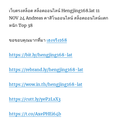
เว็บตรงสล็อต สล็อตออนไลน์ Hengjing168.lat 11
NOV 24 Andreas คาสิโนออนไลน์ สล็อตออนไลน์แตก
หนัก Top 38
ขอขอบคุณมากที่มา
เฮงจริง168
https://bit.ly/hengjing168-lat
https://rebrand.ly/hengjing168-lat
https://wow.in.th/hengjing168-lat
https://cutt.ly/yeP2LsX3
https://t.co/AxePHEi64b