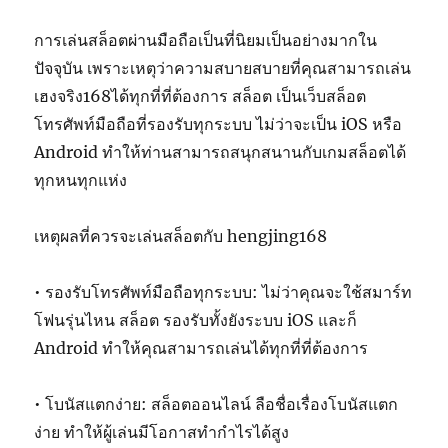
การเล่นสล็อตผ่านมือถือเป็นที่นิยมเป็นอย่างมากใน
ปัจจุบัน เพราะเหตุว่าความสบายสบายที่คุณสามารถเล่น
เฮงจริง168ได้ทุกที่ที่ต้องการ สล็อต เป็นเว็บสล็อต
โทรศัพท์มือถือที่รองรับทุกระบบ ไม่ว่าจะเป็น iOS หรือ
Android ทำให้ท่านสามารถสนุกสนานกับเกมสล็อตได้
ทุกหนทุกแห่ง
เหตุผลที่ควรจะเล่นสล็อตกับ hengjing168
• รองรับโทรศัพท์มือถือทุกระบบ: ไม่ว่าคุณจะใช้สมาร์ท
โฟนรุ่นไหน สล็อต รองรับทั้งยังระบบ iOS และก็
Android ทำให้คุณสามารถเล่นได้ทุกที่ที่ต้องการ
• โบนัสแตกง่าย: สล็อตออนไลน์ ลือชื่อเรื่องโบนัสแตก
ง่าย ทำให้ผู้เล่นมีโอกาสทำกำไรได้สูง