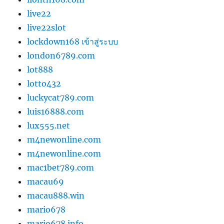
live22
live22slot
lockdown168 เข้าสู่ระบบ
london6789.com
lot888
lotto432
luckycat789.com
luis16888.com
lux555.net
m4newonline.com
m4newonline.com
mac1bet789.com
macau69
macau888.win
mario678
mario678.info