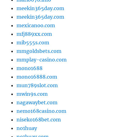
meekin365day.com
meekin365day.com
mexicanoo.com
mfj889xx.com
mib555s.com
mmgoldsbets.com
mmplay-casino.com
mono1688
mono16888.com
mun789slot.com
mwin9s.com
nagawaybet.com
nemo168casino.com
niseko168bet.com
no1huay
no1huay.com