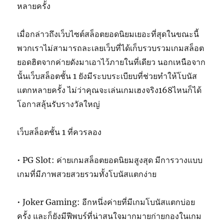
หลายครั้ง
เมื่อกล่าวถึงเว็บไซต์สล็อตยอดนิยมเยอะที่สุดในขณะนี้
พวกเราไม่สามารถละเลยเว็บที่ได้เก็บรวบรวมเกมสล็อต
ยอดฮิตจากค่ายดังมาเอาไว้ภายในที่เดียว นอกเหนือจาก
นั้นเว็บสล็อตชั้น 1 ยังมีระบบระเบียบที่ช่วยทำให้โบนัส
แตกหลายครั้ง ไม่ว่าคุณจะเล่นเกมเฮงจริง168ไหนก็ได้
โอกาสลุ้นรับรางวัลใหญ่
เว็บสล็อตชั้น 1 ที่ควรลอง
• PG Slot: ค่ายเกมสล็อตยอดนิยมสูงสุด มีการวางแบบ
เกมที่มีภาพสวยสวยรวมทั้งโบนัสแตกง่าย
• Joker Gaming: อีกหนึ่งค่ายที่มีเกมโบนัสแตกบ่อย
ครั้ง และก็ยังมีฟีพบร์ที่น่าสนใจมากมายก่ายกองในเกม