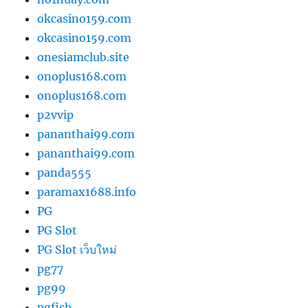
okcasino159.com
okcasino159.com
onesiamclub.site
onoplus168.com
onoplus168.com
p2vvip
pananthai99.com
pananthai99.com
panda555
paramax1688.info
PG
PG Slot
PG Slot เว็บใหม่
pg77
pg99
pgfish