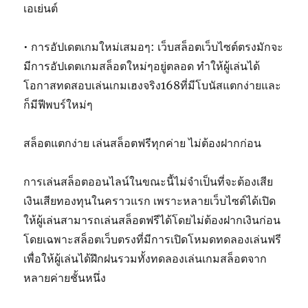
เอเย่นต์
• การอัปเดตเกมใหม่เสมอๆ: เว็บสล็อตเว็บไซต์ตรงมักจะ
มีการอัปเดตเกมสล็อตใหม่ๆอยู่ตลอด ทำให้ผู้เล่นได้
โอกาสทดสอบเล่นเกมเฮงจริง168ที่มีโบนัสแตกง่ายและ
ก็มีฟีพบร์ใหม่ๆ
สล็อตแตกง่าย เล่นสล็อตฟรีทุกค่าย ไม่ต้องฝากก่อน
การเล่นสล็อตออนไลน์ในขณะนี้ไม่จำเป็นที่จะต้องเสีย
เงินเสียทองทุนในคราวแรก เพราะหลายเว็บไซต์ได้เปิด
ให้ผู้เล่นสามารถเล่นสล็อตฟรีได้โดยไม่ต้องฝากเงินก่อน
โดยเฉพาะสล็อตเว็บตรงที่มีการเปิดโหมดทดลองเล่นฟรี
เพื่อให้ผู้เล่นได้ฝึกฝนรวมทั้งทดลองเล่นเกมสล็อตจาก
หลายค่ายชั้นหนึ่ง