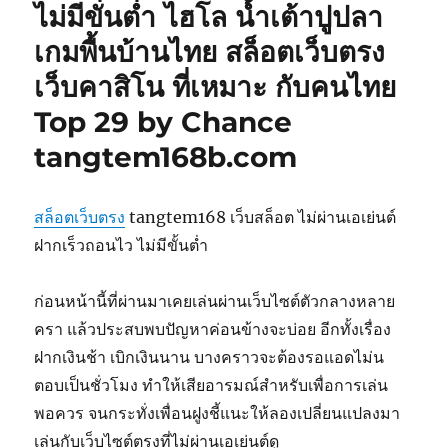
ไม่มีขั่นต่ำ ไฮโล น้ำเต้าปูปลา
เกมพื้นบ้านไทย สล็อตเว็บตรง
เว็บคาสิโน ที่เหมาะ กับคนไทย
Top 29 by Chance
tangtem168b.com
สล็อตเว็บตรง
tangtem168 เว็บสล็อต ไม่ผ่านเอเย่นต์
ฝากเร็วถอนไว ไม่มีขั้นต่ำ
ก่อนหน้านี้ที่ผ่านมาเคยเล่นผ่านเว็บไซต์ตัวกลางหลาย
ครา แล้วประสบพบปัญหาค่อนข้างจะบ่อย อีกทั้งเรื่อง
ฝากเงินช้า เบิกเงินนาน บางคราวจะต้องรอแอดไม่น
ตอบเป็นชั่วโมง ทำให้เสียอารมณ์สำหรับเพื่อการเล่น
พอควร จนกระทั่งเพื่อนฝูงชี้แนะให้ลองเปลี่ยนแปลงมา
เล่นกับเว็บไซต์ตรงที่ไม่ผ่านเอเย่นต์ดู