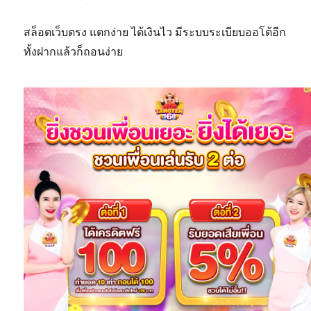
สล็อตเว็บตรง แตกง่าย ได้เงินไว มีระบบระเบียบออโต้อีก
ทั้งฝากแล้วก็ถอนง่าย