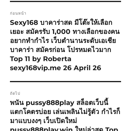
แนะแนว
ก่อนหน้า
เรื่อง
Sexy168 บาคาร่าสด มีโต๊ะให้เลือก
เรื่อง
ก่อน
เยอะ สมัครรับ 1,000 ทางเลือกของคน
หน้า:
อยากทำกำไร เว็บตำนานระดับเอเชีย
บาคาร่า สมัครก่อน โปรหมดไวมาก
Top 11 by Roberta
sexy168vip.me 26 April 26
ถัดไป
พนัน pussy888play สล็อตเว็บนี้
เรื่อง
ต่อ
แตกโคตรบ่อย เล่นเพลินไม่รู้ตัว กำไรก็
ไป:
มาแบบงงๆ เว็บเปิดใหม่
pussy888play.win ใหม่ล่าสุด Top