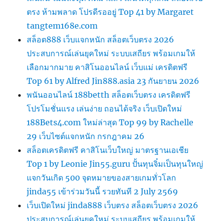
ตรง ห้ามพลาด โปรดีรออยู่ Top 41 by Margaret
tangtem168e.com
สล็อต888 เว็บแจกหนัก สล็อตเว็บตรง 2026
ประสบการณ์เล่นยุคใหม่ ระบบเสถียร พร้อมเกมให้
เลือกมากมาย คาสิโนออนไลน์ เว็บแม่ เครดิตฟรี
Top 61 by Alfred Jin888.asia 23 กันยายน 2026
พนันออนไลน์ 188betth สล็อตเว็บตรง เครดิตฟรี
โปรโมชั่นแรง เล่นง่าย ถอนได้จริง เว็บเปิดใหม่
188Bets4.com ใหม่ล่าสุด Top 99 by Rachelle
29 เว็บไซต์แจกหนัก กรกฎาคม 26
สล็อตเครดิตฟรี คาสิโนเว็บใหญ่ มาตรฐานเอเชีย
Top 1 by Leonie Jin55.guru ปั้นทุนจิ๋มเป็นทุนใหญ่
แจกวันเกิด 500 จุดหมายของสายเกมทั่วโลก
jinda55 เข้าร่วมวันนี้ รวยทันที 2 July 2569
เว็บเปิดใหม่ jinda888 เว็บตรง สล็อตเว็บตรง 2026
ประสบการณ์เล่นยุคใหม่ ระบบเสถียร พร้อมเกมให้