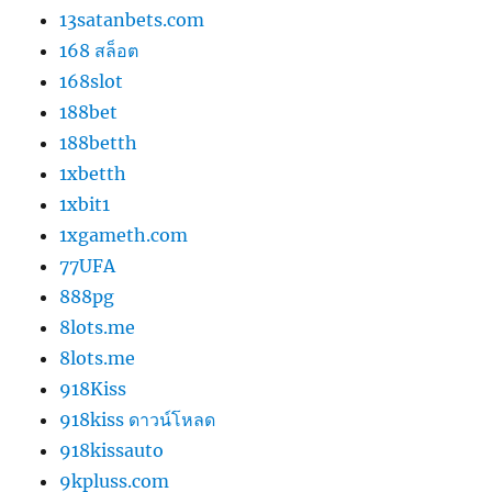
13satanbets.com
168 สล็อต
168slot
188bet
188betth
1xbetth
1xbit1
1xgameth.com
77UFA
888pg
8lots.me
8lots.me
918Kiss
918kiss ดาวน์โหลด
918kissauto
9kpluss.com