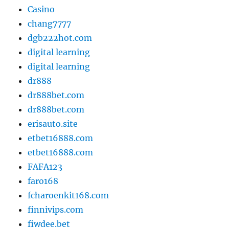
Casino
chang7777
dgb222hot.com
digital learning
digital learning
dr888
dr888bet.com
dr888bet.com
erisauto.site
etbet16888.com
etbet16888.com
FAFA123
faro168
fcharoenkit168.com
finnivips.com
fiwdee.bet