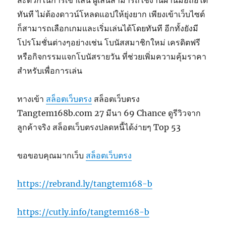
สะดวกในการเข้าเล่น ผู้เล่นสามารถใช้งานผ่านมือถือได้
ทันที ไม่ต้องดาวน์โหลดแอปให้ยุ่งยาก เพียงเข้าเว็บไซต์
ก็สามารถเลือกเกมและเริ่มเล่นได้โดยทันที อีกทั้งยังมี
โปรโมชั่นต่างๆอย่างเช่น โบนัสสมาชิกใหม่ เครดิตฟรี
หรือกิจกรรมแจกโบนัสรายวัน ที่ช่วยเพิ่มความคุ้มราคา
สำหรับเพื่อการเล่น
ทางเข้า
สล็อตเว็บตรง
สล็อตเว็บตรง
Tangtem168b.com 27 มีนา 69 Chance ดูรีวิวจาก
ลูกค้าจริง สล็อตเว็บตรงปลดหนี้ได้ง่ายๆ Top 53
ขอขอบคุณมากเว็บ
สล็อตเว็บตรง
https://rebrand.ly/tangtem168-b
https://cutly.info/tangtem168-b