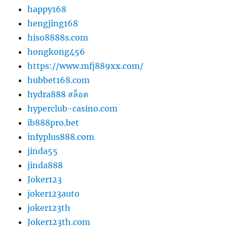
happy168
hengjing168
hiso8888s.com
hongkong456
https://www.mfj889xx.com/
hubbet168.com
hydra888 สล็อต
hyperclub-casino.com
ib888pro.bet
infyplus888.com
jinda55
jinda888
Joker123
joker123auto
joker123th
Joker123th.com