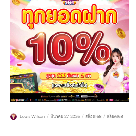
ผู้
เขียน
หมวด
ป้าย
Louis Wilson
มีนาคม 27, 2026
สล็อต168
สล็อต168
เขียน
เมื่อ
หมู่
กำกับ