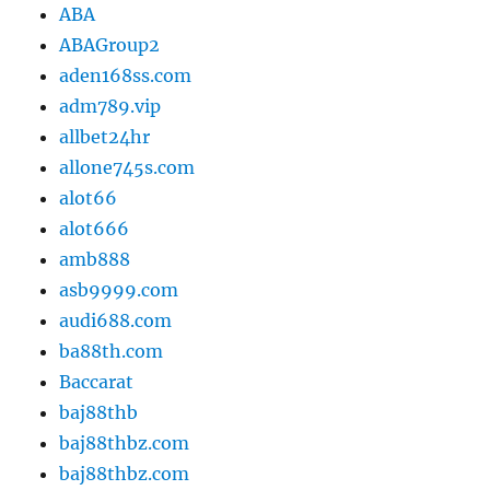
ABA
ABAGroup2
aden168ss.com
adm789.vip
allbet24hr
allone745s.com
alot66
alot666
amb888
asb9999.com
audi688.com
ba88th.com
Baccarat
baj88thb
baj88thbz.com
baj88thbz.com