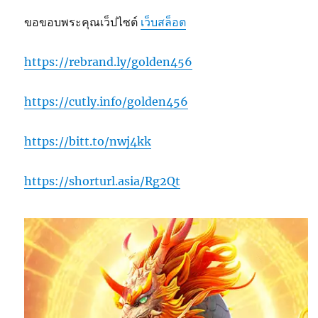
ขอขอบพระคุณเว็ปไซต์
เว็บสล็อต
https://rebrand.ly/golden456
https://cutly.info/golden456
https://bitt.to/nwj4kk
https://shorturl.asia/Rg2Qt