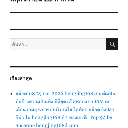
ค้นห
ค้นหา:
เรื่องล่าสุด
สล็อต168 25 ก.ย. 2026 hengjing168 เกมเดิมพัน
ที่สร้างความบันเทิง ดีที่สุด แจ็คพอตแตก 10M ต่อ
เดือน เกมคุรภาพ เว็บโปร่งใส ไลฟ์สด สล็อต ยิงปลา
กีฬา ไพ่ hengjing168 ที่ 1 ของเอเชีย Top 94 by
Susanne hengjing168d.com