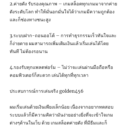
2.ค่ายดัง รับรองคุณภาพ – เกมสล็อตทุกเกมมาจากค่าย
ดังระดับโลก ทำให้มั่นอกมั่นใจได้ว่าเกมมีความถูกต้อง
และก็ช่องทางชนะสูง
3.ระบบฝาก-ถอนออโต้ – การทำธุรกรรมเร็วทันใจและ
ก็ง่ายดาย ผมสามารถเพิ่มเติมเงินแล้วเริ่มเล่นได้โดย
ทันที ไม่ต้องรอนาน
4.รองรับทุกแพลตฟอร์ม – ไม่ว่าจะเล่นผ่านมือถือหรือ
คอมพิวเตอร์ก็สะดวก เล่นได้ทุกที่ทุกเวลา
ประสบการณ์การเล่นจริง golden456
ผมเริ่มเล่นด้วยเงินเพียงเล็กน้อย เนื่องจากอยากทดสอบ
ระบบแล้วก็มีความคิดว่ามันง่ายอย่างยิ่งที่จะเข้าใจเกม
ต่างๆด้านในเว็บ ด้วย เกมสล็อตค่ายดัง ที่มีธีมและก็