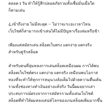
ตลอด 1 วัน ทำให้รู้สึกปลอดภัยรวมทั้งเชื่อมั่นเมื่อใด
ก็ตามเล่น
4.เข้าถึงง่าย ไม่มีสะดุด – ไม่ว่าจะระยะเวลาไหน
เว็บไซต์ก็สามารถเข้าเล่นได้ไม่มีปัญหาเรื่องล่มหรือช้า
เพียงแค่สมัครเล่น สล็อตเว็บตรง แตกง่าย แตกจริง
สำหรับคู่รักสล็อต
สำหรับคนที่ลุ่มหลงการเล่นสล็อตเหมือนผม การได้พบ
สล็อตเว็บไซต์ตรง แตกง่าย แตกจริง เหมือนพบโอกาส
ทองที่จะทำให้ทุกการหมุนวงล้อเต็มไปด้วยความตื่นเต้น
รวมทั้งช่องทางทำเงินอย่างแท้จริง วันนี้ผมอยากเล่า
ประสบการณ์ตรงจากการสมัครรวมทั้งเล่นเว็บไซต์
สล็อตที่ทำให้ผมหลงเสน่ห์โลกของเกมสล็อตเพิ่มมากขึ้น