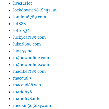
live22slot
lockdown168 เข้าสู่ระบบ
london6789.com
lot888
lotto432
luckycat789.com
luis16888.com
lux555.net
m4newonline.com
m4newonline.com
mac1bet789.com
macau69
macau888.win
mario678
mario678.info
meekin365day.com