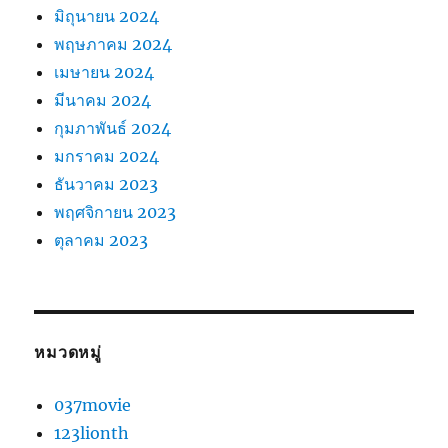
มิถุนายน 2024
พฤษภาคม 2024
เมษายน 2024
มีนาคม 2024
กุมภาพันธ์ 2024
มกราคม 2024
ธันวาคม 2023
พฤศจิกายน 2023
ตุลาคม 2023
หมวดหมู่
037movie
123lionth