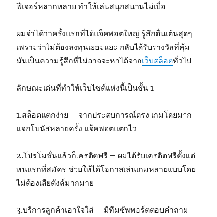
ฟีเจอร์หลากหลาย ทำให้เล่นสนุกสนานไม่เบื่อ
ผมจำได้ว่าครั้งแรกที่ได้แจ็คพอตใหญ่ รู้สึกตื่นเต้นสุดๆ
เพราะว่าไม่ต้องลงทุนเยอะแยะ กลับได้รับรางวัลที่คุ้ม
มันเป็นความรู้สึกที่ไม่อาจจะหาได้จาก
เว็บสล็อต
ทั่วไป
ลักษณะเด่นที่ทำให้เว็บไซต์แห่งนี้เป็นชั้น 1
1.สล็อตแตกง่าย – จากประสบการณ์ตรง เกมโดยมาก
แจกโบนัสหลายครั้ง แจ็คพอตแตกไว
2.โปรโมชั่นแล้วก็เครดิตฟรี – ผมได้รับเครดิตฟรีตั้งแต่
หนแรกที่สมัคร ช่วยให้ได้โอกาสเล่นเกมหลายแบบโดย
ไม่ต้องเสียตังค์มากมาย
3.บริการลูกค้าเอาใจใส่ – มีทีมซัพพอร์ตตอบคำถาม