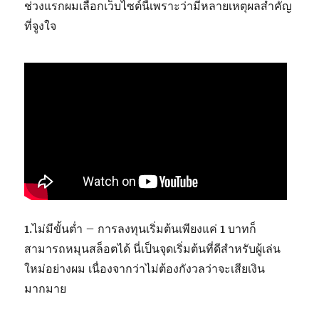
ช่วงแรกผมเลือกเว็บไซต์นี้เพราะว่ามีหลายเหตุผลสำคัญ
ที่จูงใจ
1.ไม่มีขั้นต่ำ – การลงทุนเริ่มต้นเพียงแค่ 1 บาทก็
สามารถหมุนสล็อตได้ นี่เป็นจุดเริ่มต้นที่ดีสำหรับผู้เล่น
ใหม่อย่างผม เนื่องจากว่าไม่ต้องกังวลว่าจะเสียเงิน
มากมาย