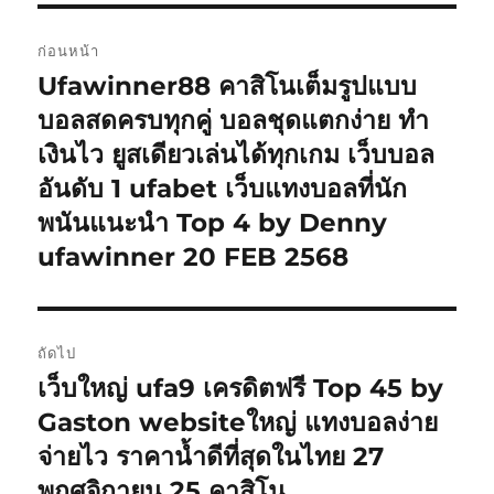
แนะแนว
ก่อนหน้า
เรื่อง
Ufawinner88 คาสิโนเต็มรูปแบบ
เรื่อง
ก่อน
บอลสดครบทุกคู่ บอลชุดแตกง่าย ทำ
หน้า:
เงินไว ยูสเดียวเล่นได้ทุกเกม เว็บบอล
อันดับ 1 ufabet เว็บแทงบอลที่นัก
พนันแนะนำ Top 4 by Denny
ufawinner 20 FEB 2568
ถัดไป
เว็บใหญ่ ufa9 เครดิตฟรี Top 45 by
เรื่อง
ต่อ
Gaston websiteใหญ่ แทงบอลง่าย
ไป:
จ่ายไว ราคาน้ำดีที่สุดในไทย 27
พฤศจิกายน 25 คาสิโน