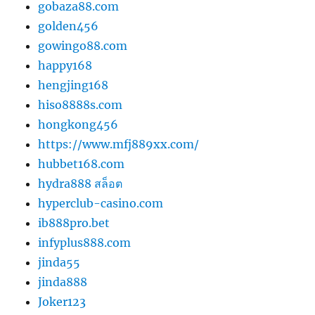
gobaza88.com
golden456
gowingo88.com
happy168
hengjing168
hiso8888s.com
hongkong456
https://www.mfj889xx.com/
hubbet168.com
hydra888 สล็อต
hyperclub-casino.com
ib888pro.bet
infyplus888.com
jinda55
jinda888
Joker123