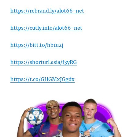
https://rebrand.ly/alot66-net
https://cutly.info/alot66-net
https://bitt.to/hb1u2j
https://shorturl.asia/f3yRG
https://t.co/GHGMxJGgdx