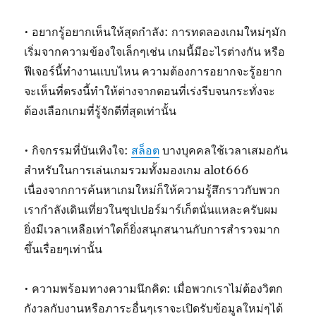
• อยากรู้อยากเห็นให้สุดกำลัง: การทดลองเกมใหม่ๆมัก
เริ่มจากความข้องใจเล็กๆเช่น เกมนี้มีอะไรต่างกัน หรือ
ฟีเจอร์นี้ทำงานแบบไหน ความต้องการอยากจะรู้อยาก
จะเห็นที่ตรงนี้ทำให้ต่างจากตอนที่เร่งรีบจนกระทั่งจะ
ต้องเลือกเกมที่รู้จักดีที่สุดเท่านั้น
• กิจกรรมที่บันเทิงใจ:
สล็อต
บางบุคคลใช้เวลาเสมอกัน
สำหรับในการเล่นเกมรวมทั้งมองเกม alot666
เนื่องจากการค้นหาเกมใหม่ก็ให้ความรู้สึกราวกับพวก
เรากำลังเดินเที่ยวในซุปเปอร์มาร์เก็ตนั่นแหละครับผม
ยิ่งมีเวลาเหลือเท่าใดก็ยิ่งสนุกสนานกับการสำรวจมาก
ขึ้นเรื่อยๆเท่านั้น
• ความพร้อมทางความนึกคิด: เมื่อพวกเราไม่ต้องวิตก
กังวลกับงานหรือภาระอื่นๆเราจะเปิดรับข้อมูลใหม่ๆได้