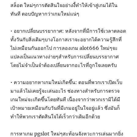
สล็อต ใหม่ๆการตัดสินใจอย่างงี้ทำให้เข้าสู่เกมได้ใน
ทันที ตอบปัญหากว่าเกมใหม่แน่ๆ
• อยากเปลี่ยนบรรยากาศ: หลังจากที่มีการใช้เวลาตลอด
ทั้งวันกับสิ่งเดิมๆบางโอกาสเราจะอยากได้ความรู้สึกที่
ไม่เหมือนกันออกไป การลองเกม alot666 ใหม่ๆจะ
แปลงเป็นแนวทางง่ายๆสำหรับการเปลี่ยนบรรยากาศ
โดยไม่จำเป็นจำต้องเปลี่ยนจากอะไรที่ถูกใจเลยครับ
• ความอยากหาเกมใหม่เกิดขึ้น: ตอนที่พวกเราเปิดเว็บ
มาแล้วไม่เคยรู้จะเล่นอะไร ช่องทางสำหรับการตรวจ
เกมใหม่จะเกิดขึ้นโดยทันที เนื่องจากว่าพวกเรามิได้มี
เป้าหมายเหมือนกับวันที่มีเกมอยู่ในใจอยู่แล้ว ซึ่งมันก็
ทำให้พวกเราตัดสินใจได้เร็วกว่าเดิมอีกด้วย
การหาเกม pgslot ใหม่ๆสะท้อนจังหวะการเล่นมากยิ่ง