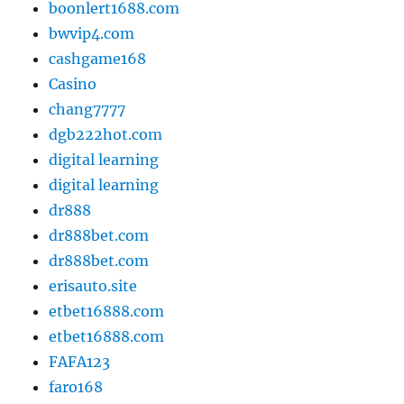
boonlert1688.com
bwvip4.com
cashgame168
Casino
chang7777
dgb222hot.com
digital learning
digital learning
dr888
dr888bet.com
dr888bet.com
erisauto.site
etbet16888.com
etbet16888.com
FAFA123
faro168