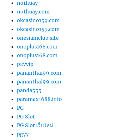
no1huay
no1huay.com
okcasino159.com
okcasino159.com
onesiamclub.site
onoplus168.com
onoplus168.com
p2vvip
pananthai99.com
pananthai99.com
panda555
paramax1688.info
PG
PG Slot
PG Slot เว็บใหม่
pg77