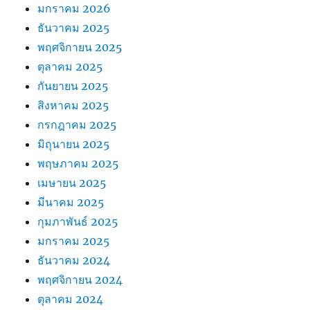
มกราคม 2026
ธันวาคม 2025
พฤศจิกายน 2025
ตุลาคม 2025
กันยายน 2025
สิงหาคม 2025
กรกฎาคม 2025
มิถุนายน 2025
พฤษภาคม 2025
เมษายน 2025
มีนาคม 2025
กุมภาพันธ์ 2025
มกราคม 2025
ธันวาคม 2024
พฤศจิกายน 2024
ตุลาคม 2024