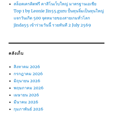
สล็อตเครดิตฟรี คาสิโนเว็บใหญ่ มาตรฐานเอเชีย
Top 1 by Leonie Jin55.guru ปั้นทุนจิ๋มเป็นทุนใหญ่
แจกวันเกิด 500 จุดหมายของสายเกมทั่วโลก
jinda55 เข้าร่วมวันนี้ รวยทันที 2 July 2569
คลังเก็บ
สิงหาคม 2026
กรกฎาคม 2026
มิถุนายน 2026
พฤษภาคม 2026
เมษายน 2026
มีนาคม 2026
กุมภาพันธ์ 2026