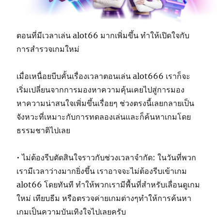
ตอนที่มีเวลาเล่น alot66 มากเพิ่มขึ้น ทำให้เปิดใจกับ
การสำรวจเกมใหม่
เมื่อเหนื่อยบีบคั้นเรื่องเวลาตอนเล่น alot666 เราก็จะ
เริ่มเปลี่ยนจากการมองหาความคุ้นเคยไปสู่การมอง
หาความน่าสนใจเพิ่มขึ้นเรื่อยๆ ช่วงตรงนี้เลยกลายเป็น
จังหวะที่เหมาะกับการทดลองเล่นและก็ค้นหาเกมโดย
ธรรมชาติไปเลย
• ไม่ต้องรีบตัดสินใจราวกับช่วงเวลาจำกัด: ในวันที่พวก
เรามีเวลาว่างมากยิ่งขึ้น เราอาจจะไม่ต้องรีบเข้าเกม
alot66 โดยทันที ทำให้พวกเรามีพื้นที่สำหรับเลื่อนดูเกม
ใหม่ เทียบธีม หรือตรวจค่ายเกมต่างๆทำให้การค้นหา
เกมเป็นความบันเทิงใจไปเลยครับ