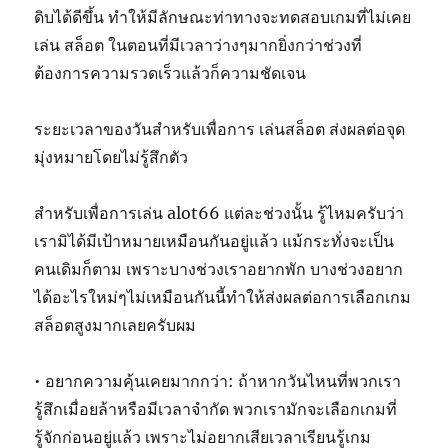
ดิบได้ดีขึ้น ทำให้มีลักษณะท่าทางจะทดสอบเกมที่ไม่เคย
เล่น สล็อต ในตอนที่มีเวลาว่างๆมากยิ่งกว่าช่วงที่
ต้องการความรวดเร็วแล้วก็ความชัดเจน
ระยะเวลาของวันสำหรับเพื่อการ เล่นสล็อต ส่งผลต่อจุด
มุ่งหมายโดยไม่รู้สึกตัว
สำหรับเพื่อการเล่น alot66 แต่ละช่วงนั้น รู้ไหมครับว่า
เรามิได้มีเป้าหมายเหมือนกันอยู่แล้ว แม้กระทั่งจะเป็น
คนเดิมก็ตาม เพราะบางช่วงเราอยากพัก บางช่วงอยาก
ได้อะไรใหม่ๆไม่เหมือนกันนี้ทำให้ส่งผลต่อการเลือกเกม
สล็อตสูงมากเลยครับผม
• อยากความคุ้นเคยมากกว่า: ถ้าหากวันไหนที่พวกเรา
รู้สึกเมื่อยล้าหรือมีเวลาจำกัด พวกเรามักจะเลือกเกมที่
รู้จักก่อนอยู่แล้ว เพราะไม่อยากเสียเวลาเรียนรู้เกม