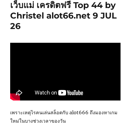
เว็บแม่ เครดิตฟรี Top 44 by
Christel alot66.net 9 JUL
26
เพราะเหตุไรคนเล่นสล็อตกับ alot666 ถึงมองหาเกม
ใหม่ในบางช่วงเวลาของวัน