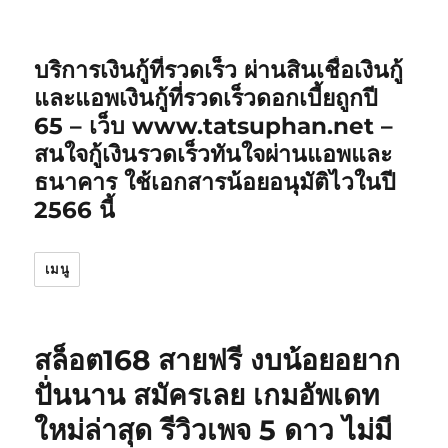
บริการเงินกู้ที่รวดเร็ว ผ่านสินเชื่อเงินกู้
และแอพเงินกู้ที่รวดเร็วดอกเบี้ยถูกปี
65 – เว็บ www.tatsuphan.net –
สนใจกู้เงินรวดเร็วทันใจผ่านแอพและ
ธนาคาร ใช้เอกสารน้อยอนุมัติไวในปี
2566 นี้
เมนู
สล็อต168 สายฟรี งบน้อยอยาก
ปั่นนาน สมัครเลย เกมอัพเดท
ใหม่ล่าสุด รีวิวเพจ 5 ดาว ไม่มี