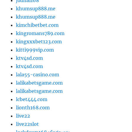
judhai168
khumsup888.me
khumsup888.me
kimchibetbet.com
kingromans789.com
kingxxxbet123.com
kitti999vip.com
ktv4sd.com
ktv4sd.com
lala55-casino.com
lalikabetsgame.com
lalikabetsgame.com
lcbet444.com
lionth168.com
live22
live22slot