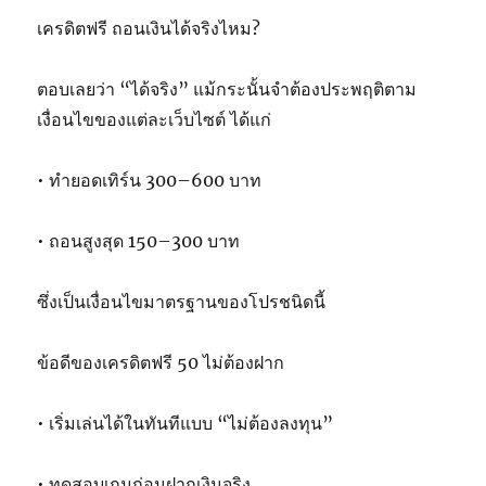
เครดิตฟรี ถอนเงินได้จริงไหม?
ตอบเลยว่า “ได้จริง” แม้กระนั้นจำต้องประพฤติตาม
เงื่อนไขของแต่ละเว็บไซต์ ได้แก่
• ทำยอดเทิร์น 300–600 บาท
• ถอนสูงสุด 150–300 บาท
ซึ่งเป็นเงื่อนไขมาตรฐานของโปรชนิดนี้
ข้อดีของเครดิตฟรี 50 ไม่ต้องฝาก
• เริ่มเล่นได้ในทันทีแบบ “ไม่ต้องลงทุน”
• ทดสอบเกมก่อนฝากเงินจริง