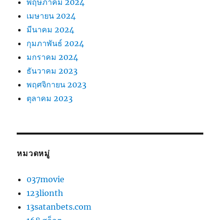
พฤษภาคม 2024
เมษายน 2024
มีนาคม 2024
กุมภาพันธ์ 2024
มกราคม 2024
ธันวาคม 2023
พฤศจิกายน 2023
ตุลาคม 2023
หมวดหมู่
037movie
123lionth
13satanbets.com