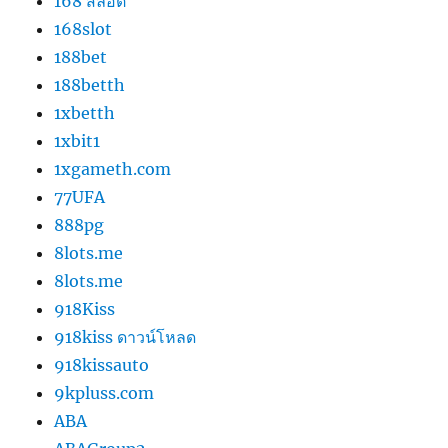
168 สล็อต
168slot
188bet
188betth
1xbetth
1xbit1
1xgameth.com
77UFA
888pg
8lots.me
8lots.me
918Kiss
918kiss ดาวน์โหลด
918kissauto
9kpluss.com
ABA