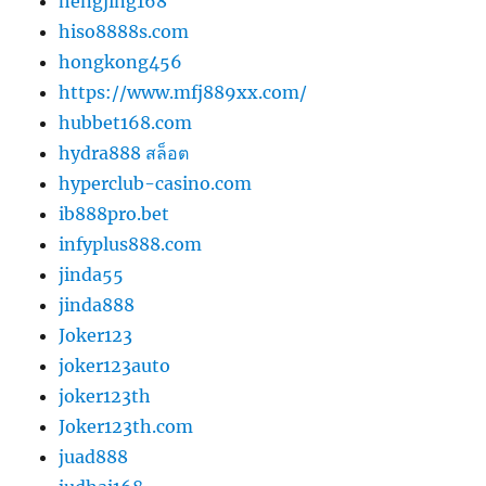
hengjing168
hiso8888s.com
hongkong456
https://www.mfj889xx.com/
hubbet168.com
hydra888 สล็อต
hyperclub-casino.com
ib888pro.bet
infyplus888.com
jinda55
jinda888
Joker123
joker123auto
joker123th
Joker123th.com
juad888