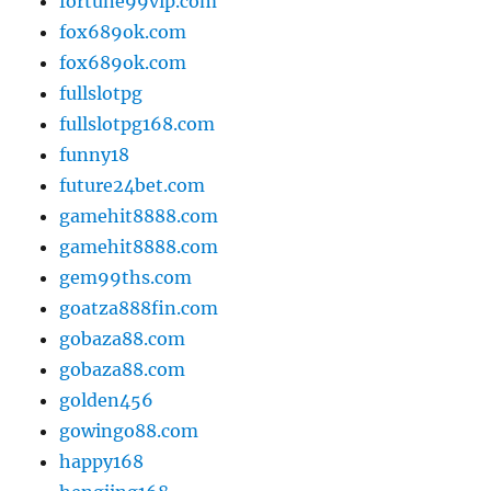
fortune99vip.com
fox689ok.com
fox689ok.com
fullslotpg
fullslotpg168.com
funny18
future24bet.com
gamehit8888.com
gamehit8888.com
gem99ths.com
goatza888fin.com
gobaza88.com
gobaza88.com
golden456
gowingo88.com
happy168