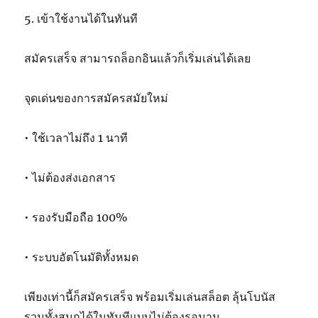
5. เข้าใช้งานได้ในทันที
สมัครเสร็จ สามารถล็อกอินแล้วก็เริ่มเล่นได้เลย
จุดเด่นของการสมัครสมัยใหม่
• ใช้เวลาไม่ถึง 1 นาที
• ไม่ต้องส่งเอกสาร
• รองรับมือถือ 100%
• ระบบอัตโนมัติทั้งหมด
เพียงเท่านี้ก็สมัครเสร็จ พร้อมเริ่มเล่นสล็อต ลุ้นโบนัส
รวมทั้งสนุกได้ในทันทีแบบไม่ต้องรอนาน