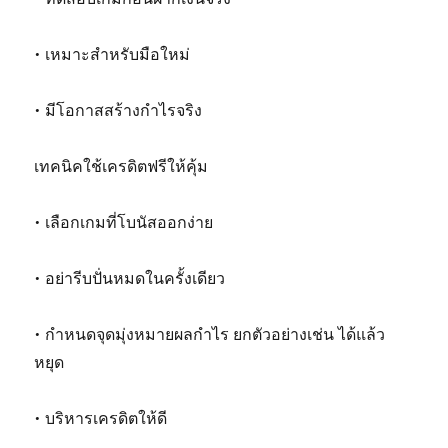
• เหมาะสำหรับมือใหม่
• มีโอกาสสร้างกำไรจริง
เทคนิคใช้เครดิตฟรีให้คุ้ม
• เลือกเกมที่โบนัสออกง่าย
• อย่ารีบปั่นหมดในครั้งเดียว
• กำหนดจุดมุ่งหมายผลกำไร ยกตัวอย่างเช่น ได้แล้ว
หยุด
• บริหารเครดิตให้ดี