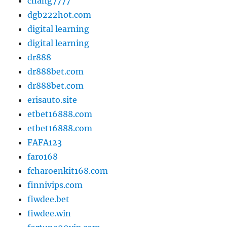
chang7777
dgb222hot.com
digital learning
digital learning
dr888
dr888bet.com
dr888bet.com
erisauto.site
etbet16888.com
etbet16888.com
FAFA123
faro168
fcharoenkit168.com
finnivips.com
fiwdee.bet
fiwdee.win