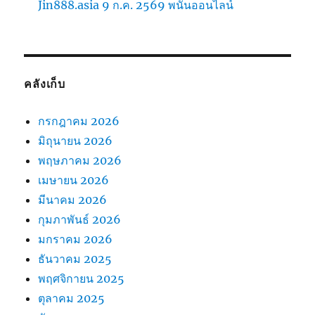
Jin888.asia 9 ก.ค. 2569 พนันออนไลน์
คลังเก็บ
กรกฎาคม 2026
มิถุนายน 2026
พฤษภาคม 2026
เมษายน 2026
มีนาคม 2026
กุมภาพันธ์ 2026
มกราคม 2026
ธันวาคม 2025
พฤศจิกายน 2025
ตุลาคม 2025