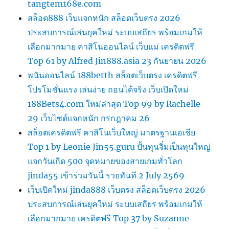
tangtem168e.com
สล็อต888 เว็บแจกหนัก สล็อตเว็บตรง 2026
ประสบการณ์เล่นยุคใหม่ ระบบเสถียร พร้อมเกมให้
เลือกมากมาย คาสิโนออนไลน์ เว็บแม่ เครดิตฟรี
Top 61 by Alfred Jin888.asia 23 กันยายน 2026
พนันออนไลน์ 188betth สล็อตเว็บตรง เครดิตฟรี
โปรโมชั่นแรง เล่นง่าย ถอนได้จริง เว็บเปิดใหม่
188Bets4.com ใหม่ล่าสุด Top 99 by Rachelle
29 เว็บไซต์แจกหนัก กรกฎาคม 26
สล็อตเครดิตฟรี คาสิโนเว็บใหญ่ มาตรฐานเอเชีย
Top 1 by Leonie Jin55.guru ปั้นทุนจิ๋มเป็นทุนใหญ่
แจกวันเกิด 500 จุดหมายของสายเกมทั่วโลก
jinda55 เข้าร่วมวันนี้ รวยทันที 2 July 2569
เว็บเปิดใหม่ jinda888 เว็บตรง สล็อตเว็บตรง 2026
ประสบการณ์เล่นยุคใหม่ ระบบเสถียร พร้อมเกมให้
เลือกมากมาย เครดิตฟรี Top 37 by Suzanne