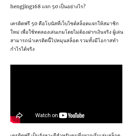
hengjing168 แจก 50 เป็นอย่างไร?
เครดิตฟรี 50 คือโบนัสที่เว็บไซต์สล็อตแจกให้สมาชิก
ใหม่ เพื่อใช้ทดลองเล่นเกมโดยไม่ต้องฝากเงินจริง ผู้เล่น
สามารถนำเครดิตนี้ไปหมุนสล็อต รวมทั้งมีโอกาสทำ
กำไรได้จริง
เครดิตฟรี เป็นจังหวะดีสำหรับคนที่อยากเริ่มเล่นสล็อต