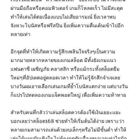
ผ่านมือถือหรือคอมพิวเตอร์ เกมก็โหลดเร็ว ไม่มีสะดุด
ทำให้เล่นได้ต่อเนื่องแบบไม่เสียอารมณ์ ยิ่งเวลาพบ
จังหวะโบนัสหรือฟรีสปิน ยิ่งเพิ่มความตื่นเต้นเข้าไปอีก
หลายเท่า
อีกจุดที่ทำให้เกิดความรู้สึกเพลินใจจริงๆเป็นความ
มากมายหลากหลายของเกมสล็อต มีทั้งยังเกมแนว
แฟนตาซี เผชิญภัย คลาสสิก หรือแม้กระทั้งสล็อตธีม
ใหม่ๆที่อัปเดตอยู่ตลอดเวลา ทำให้ไม่รู้จักสึกจำเจเลย
บางวันผมอาจเลือกเล่นเกมที่ย้ำโบนัสแตกง่าย แต่บางวัน
ก็แปรไปทดลองเกมแจ็คพอตใหญ่ เพื่อเพิ่มความท้าทาย
สำหรับคนที่กลัวว่าเล่นสล็อตควรต้องใช้เงินเยอะแยะ
บอกเลยว่าสล็อต168 ช่วยทำให้เริ่มต้นได้ง่าย เพราะว่า
หลายเกมสามารถเล่นด้วยงบเล็กๆหรือไม่มีขั้นต่ำ ทำให้
เล่นได้แบบบันเทิงใจ ไม่ต้องกดดันเรื่องทุนมากเท่าไรนัก