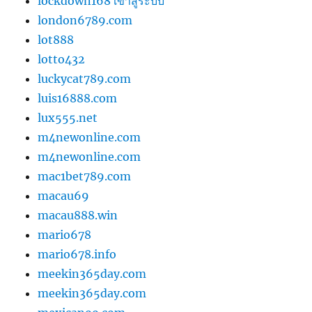
lockdown168 เข้าสู่ระบบ
london6789.com
lot888
lotto432
luckycat789.com
luis16888.com
lux555.net
m4newonline.com
m4newonline.com
mac1bet789.com
macau69
macau888.win
mario678
mario678.info
meekin365day.com
meekin365day.com