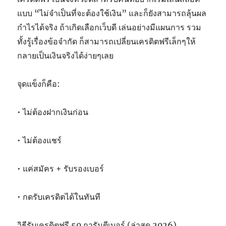
แบบ “ไม่จำเป็นที่จะต้องใช้เงิน” และก็ยังสามารถลุ้นผล
กำไรได้จริง ถ้าเกิดเลือกเว็บดี เล่นอย่างมีแผนการ รวม
ทั้งรู้เรื่องข้อจำกัด ก็สามารถเปลี่ยนเครดิตฟรีเล็กๆให้
กลายเป็นเงินจริงได้ง่ายๆเลย
จุดแข็งก็คือ:
• ไม่ต้องฝากเงินก่อน
• ไม่ต้องแชร์
• แค่สมัคร + รับรองเบอร์
• กดรับเครดิตได้ในทันที
วิธีรับเครดิตฟรี 50 การันตีเบอร์ (ล่าสุด 2026)