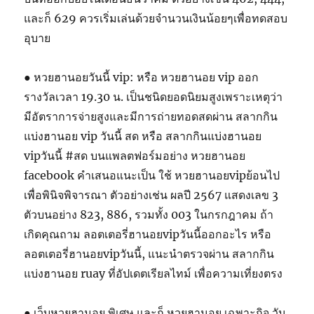
และก็ 629 ควรเริ่มเล่นด้วยจำนวนเงินน้อยๆเพื่อทดสอบ
อุบาย
● หวยฮานอยวันนี้ vip: หรือ หวยฮานอย vip ออก
รางวัลเวลา 19.30 น. เป็นชนิดยอดนิยมสูงเพราะเหตุว่า
มีอัตราการจ่ายสูงและมีการถ่ายทอดสดผ่าน สลากกิน
แบ่งฮานอย vip วันนี้ สด หรือ สลากกินแบ่งฮานอย
vipวันนี้ #สด บนแพลตฟอร์มอย่าง หวยฮานอย
facebook คำเสนอแนะเป็น ใช้ หวยฮานอยvipย้อนไป
เพื่อพินิจพิจารณา ตัวอย่างเช่น ผลปี 2567 แสดงเลข 3
ตัวบนอย่าง 823, 886, รวมทั้ง 003 ในกรกฎาคม ถ้า
เกิดคุณถาม ลอตเตอรี่ฮานอยvipวันนี้ออกอะไร หรือ
ลอตเตอรี่ฮานอยvipวันนี้, แนะนำตรวจผ่าน สลากกิน
แบ่งฮานอย ruay ที่อัปเดตเรียลไทม์ เพื่อความเที่ยงตรง
● เว็บหวยฮานอย พิเศษ และก็ หวยฮานอย เฉพาะกิจ วัน