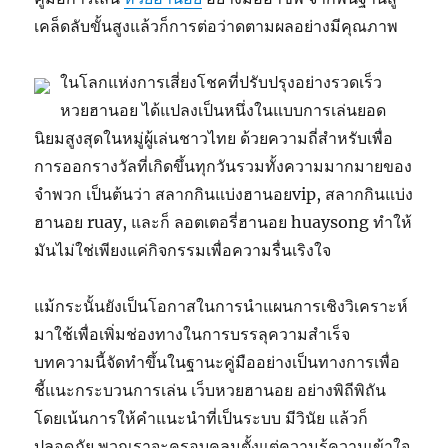
เคล็ดลับขั้นสูงแล้วก็การต่อว่าดตามผลอย่างมีคุณภาพ
ในโลกแห่งการเสี่ยงโชคที่ปรับปรุงอย่างรวดเร็ว
หวยฮานอย ได้แปลงเป็นหนึ่งในแบบการเล่นยอด
นิยมสูงสุดในหมู่ผู้เล่นชาวไทย ด้วยความถี่สำหรับเพื่อ
การออกรางวัลที่เกิดขึ้นทุกวันรวมทั้งความมากมายของ
จำพวก เป็นต้นว่า สลากกินแบ่งฮานอยvip, สลากกินแบ่ง
ฮานอย ruay, และก็ ลอตเตอรี่ฮานอย huaysong ทำให้
มันไม่ใช่เพียงแค่กิจกรรมเพื่อความรื่นเริงใจ
แม้กระนั้นยังเป็นโอกาสในการนำแผนการเชิงวิเคราะห์
มาใช้เพื่อเพิ่มช่องทางในการบรรลุความสำเร็จ
บทความนี้จัดทำขึ้นในฐานะคู่มืออย่างเป็นทางการเพื่อ
ชี้แนะกระบวนการเล่น เว็บหวยฮานอย อย่างพิถีพิถัน
โดยเน้นการให้คำแนะนำที่เป็นระบบ มีวินัย แล้วก็
ปลอดภัย พวกเราจะครอบคลุมตั้งแต่ความรู้ความเข้าใจ