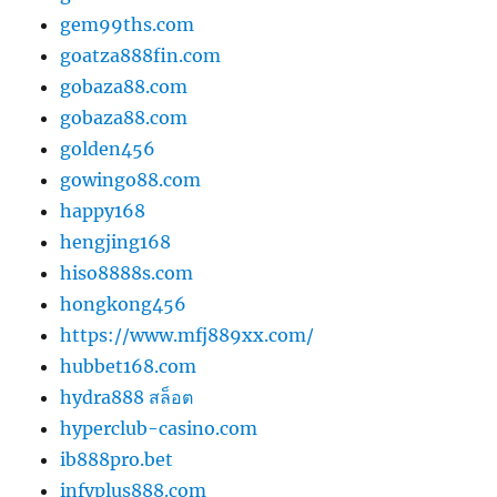
gem99ths.com
goatza888fin.com
gobaza88.com
gobaza88.com
golden456
gowingo88.com
happy168
hengjing168
hiso8888s.com
hongkong456
https://www.mfj889xx.com/
hubbet168.com
hydra888 สล็อต
hyperclub-casino.com
ib888pro.bet
infyplus888.com