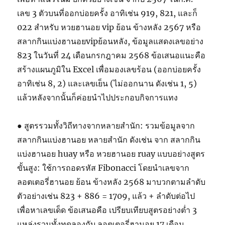
เลข 3 ตัวบนที่ออกบ่อยครั้ง อาทิเช่น 919, 821, และก็
022 สำหรับ หวยฮานอย vip ย้อน ข้างหลัง 2567 หรือ
สลากกินแบ่งฮานอยvipย้อนหลัง, ข้อมูลแสดงเลขอย่าง
823 ในวันที่ 24 เดือนกรกฎาคม 2568 ข้อเสนอแนะคือ
สร้างแผนภูมิใน Excel เพื่อมองเลขร้อน (ออกบ่อยครั้ง
อาทิเช่น 8, 2) และเลขเย็น (ไม่ออกนาน ดังเช่น 1, 5)
แล้วหลังจากนั้นก็ค่อยนำไปประกอบกิจการแทง
● สูตรรวมทั้งวิถีทางจากหลายสำนัก: รวมข้อมูลจาก
สลากกินแบ่งฮานอย หลายสํานัก ดังเช่น จาก สลากกิน
แบ่งฮานอย huay หรือ หวยฮานอย ruay แบบอย่างสูตร
ขั้นสูง: ใช้การถอดรหัส Fibonacci โดยนำเลขจาก
ลอตเตอรี่ฮานอย ย้อน ข้างหลัง 2568 มาบวกตามลำดับ
ตัวอย่างเช่น 823 + 886 = 1709, แล้ว + ลำดับต่อไป
เพื่อหาเลขเด็ด ข้อเสนอคือ เปรียบเทียบสูตรอย่างต่ำ 3
แหล่งรวมทั้งทดลองกับ ลอตเตอรี่ฮานอย 17 เดือน