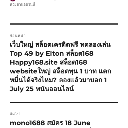
เขียน
เมื่อ
หมู่
กำกับ
หวยฮานอยวันนี้
แนะแนว
ก่อนหน้า
เรื่อง
เว็บใหญ่ สล็อตเครดิตฟรี ทดลองเล่น
เรื่อง
ก่อน
Top 49 by Elton สล็อต168
หน้า:
Happy168.site สล็อต168
websiteใหญ่ สล็อตทุน 1 บาท แตก
หมื่นได้จริงไหม? ลองแล้วมาบอก 1
July 25 พนันออนไลน์
ถัดไป
mono1688 สมัคร 18 June
เรื่อง