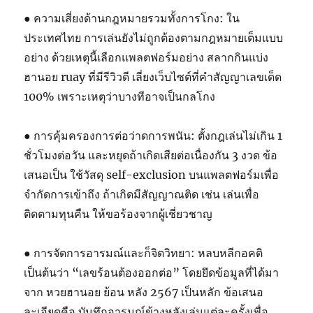
● ความเสี่ยงด้านกฎหมายรวมทั้งการโกง: ใน
ประเทศไทย การเล่นยังไม่ถูกต้องตามกฎหมายเต็มแบบ
อย่าง ด้วยเหตุนี้เลือกแพลตฟอร์มอย่าง สลากกินแบ่ง
ฮานอย ruay ที่มีรีวิวดี เลี่ยงเว็บไซต์ที่คำสัญญาเลขเด็ด
100% เพราะเหตุว่าบางทีอาจเป็นกลโกง
● การคุ้มครองการต่อว่าดการพนัน: ตั้งกฎเล่นไม่เกิน 1
ชั่วโมงต่อวัน และหยุดถ้าเกิดเสียต่อเนื่องกัน 3 งวด ข้อ
เสนอเป็น ใช้วัสดุ self-exclusion บนแพลตฟอร์มเพื่อ
จำกัดการเข้าถึง ถ้าเกิดมีสัญญาณติด เช่น เล่นเพื่อ
ติดตามทุนคืน ให้ขอร้องจากผู้เชี่ยวชาญ
● การจัดการอารมณ์และก็จิตวิทยา: หลบหลีกอคติ
เป็นต้นว่า “เลขร้อนต้องออกต่อ” โดยยึดข้อมูลที่ได้มา
จาก หวยฮานอย ย้อน หลัง 2567 เป็นหลัก ข้อเสนอ
ละเอียดคือ บันทึกอารมณ์ข้างหลังเล่นแต่ละครั้งเพื่อ