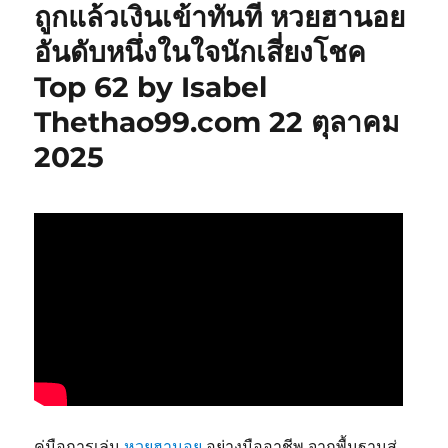
ถูกแล้วเงินเข้าทันที หวยฮานอย
อันดับหนึ่งในใจนักเสี่ยงโชค
Top 62 by Isabel
Thethao99.com 22 ตุลาคม
2025
คู่มือการเล่น
หวยฮานอย
อย่างมืออาชีพ จากพื้นฐานสู่