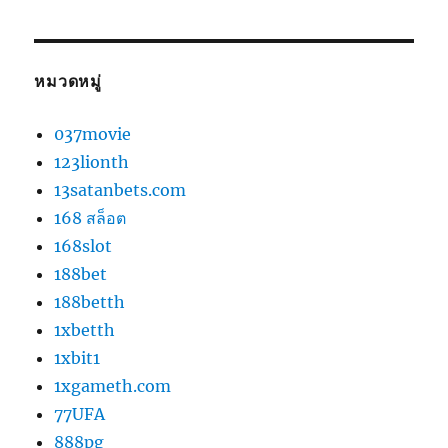
หมวดหมู่
037movie
123lionth
13satanbets.com
168 สล็อต
168slot
188bet
188betth
1xbetth
1xbit1
1xgameth.com
77UFA
888pg