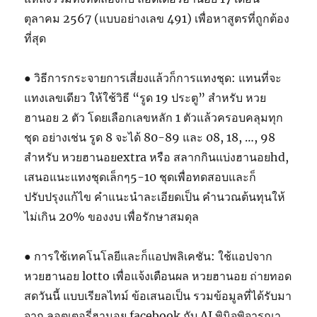
ตุลาคม 2567 (แบบอย่างเลข 491) เพื่อหาสูตรที่ถูกต้อง
ที่สุด
● วิธีการกระจายการเสี่ยงแล้วก็การแทงชุด: แทนที่จะ
แทงเลขเดียว ให้ใช้วิธี “รูด 19 ประตู” สำหรับ หวย
ฮานอย 2 ตัว โดยเลือกเลขหลัก 1 ตัวแล้วครอบคลุมทุก
ชุด อย่างเช่น รูด 8 จะได้ 80-89 และ 08, 18, …, 98
สำหรับ หวยฮานอยextra หรือ สลากกินแบ่งฮานอยhd,
เสนอแนะแทงชุดเล็กๆ5-10 ชุดเพื่อทดสอบและก็
ปรับปรุงแก้ไข คำแนะนำละเอียดเป็น คำนวณต้นทุนให้
ไม่เกิน 20% ของงบ เพื่อรักษาสมดุล
● การใช้เทคโนโลยีและก็แอปพลิเคชัน: ใช้แอปจาก
หวยฮานอย lotto เพื่อแจ้งเตือนผล หวยฮานอย ถ่ายทอด
สดวันนี้ แบบเรียลไทม์ ข้อเสนอเป็น รวมข้อมูลที่ได้รับมา
จาก ลอตเตอรี่ฮานอย facebook กับ AI พินิจพิจารณา