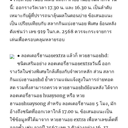
นี้: ออกรางวัลเวลา 17.30 น. และ 16.30 น. เป็นลำดับ
เหมาะกับผู้ที่ปรารถนาลุ้นผลในตอนบ่าย ข้อเสนอแนะ
เป็น เปรียบเทียบกับ สลากกินแบ่งฮานอย พิเศษ ย้อนหลัง
ดังเช่นว่า เลข 919 ในก.ค. 2568 ควรจะกระจายการ
เล่นเพื่อครอบคลุมหลายรอบ
● ลอตเตอรี่ฮานอยextra แล้วก็ หวยฮานอยhd:
ชนิดเสริมอย่าง ลอตเตอรี่ฮานอยextraวันนี้ ออก
รางวัลในช่วงพิเศษใกล้เคียงกับจำพวกหลัก ส่วน สลาก
กินแบ่งฮานอยhd ย้ำความแจ่มแจ้งสูงในการถ่ายทอด
สด รวมทั้งสามารถตรวจ หวยฮานอยhdย้อนหลัง ได้จาก
ลอตเตอรี่ฮานอย huaysong หรือ หวย
ฮานอยhuaysong สำหรับ ลอตเตอรี่ฮานอย 5 โมง, มัก
อ้างถึงชนิดที่ออกเวลาใกล้ 17.00 น. ข้อเสนอแนะเป็น
ใช้ข้อมูลที่ได้มาจาก หวยฮานอย extra เพื่อหาเลขเด็ดที่
ออกซ้ำ เช่น จากปี 2567 เลข 2 ตัวล่างอย่าง 16, 17