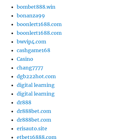
bombet888.win
bonanza99
boonlert1688.com
boonlert1688.com
bwvip4.com
cashgame168
Casino
chang7777
dgb222hot.com
digital learning
digital learning
dr888
dr888bet.com
dr888bet.com
erisauto.site
etbet16888.com