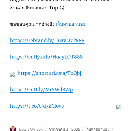
ฮานอย ฝันบอกเลข Top 34
ขอขอบคุณมากอ้างอิง
เว็บหวยฮานอย
https://rebrand.ly/HuayLOT888
https://cutly.info/HuayLOT888
https://shorturl.asia/T0Qbj
https://cutt.ly/MrSWd8Wp
https://t.co/cJd3ZCl0v0
ผู้
เขียน
หมวด
ป้าย
Louis Wilson
กรกฎาคม 31, 2025
เว็บหวยฮานอย