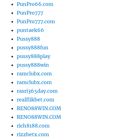
PunPro66.com
PunPro777
PunPro777.com
puntaek66
Pussy888
pussy888fun
pussy888play
pussy888win
ramclubx.com
ramclubx.com
rasri365day.com
realflikbet.com
RENO88WIN.COM
RENO88WIN.COM
rich8188.com
rizzbetx.com