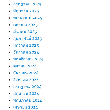
กรกฎาคม 2025
มิถุนายน 2025
พฤษภาคม 2025
เมษายน 2025
มีนาคม 2025
กุมภาพันธ์ 2025
มกราคม 2025
ธันวาคม 2024
พฤศจิกายน 2024
ตุลาคม 2024
กันยายน 2024
สิงหาคม 2024
กรกฎาคม 2024
มิถุนายน 2024
พฤษภาคม 2024
เมษายน 2024