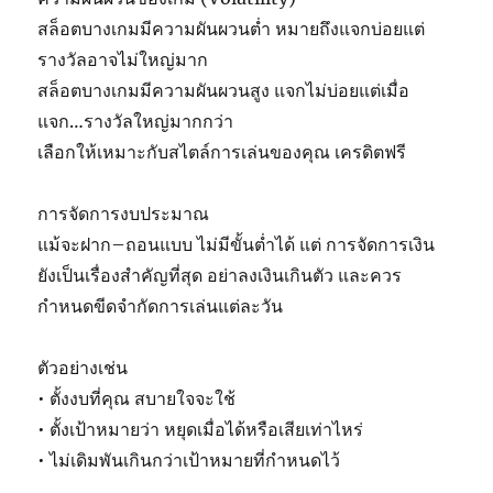
สล็อตบางเกมมีความผันผวนต่ำ หมายถึงแจกบ่อยแต่
รางวัลอาจไม่ใหญ่มาก
สล็อตบางเกมมีความผันผวนสูง แจกไม่บ่อยแต่เมื่อ
แจก…รางวัลใหญ่มากกว่า
เลือกให้เหมาะกับสไตล์การเล่นของคุณ เครดิตฟรี
การจัดการงบประมาณ
แม้จะฝาก–ถอนแบบ ไม่มีขั้นต่ำได้ แต่ การจัดการเงิน
ยังเป็นเรื่องสำคัญที่สุด อย่าลงเงินเกินตัว และควร
กำหนดขีดจำกัดการเล่นแต่ละวัน
ตัวอย่างเช่น
• ตั้งงบที่คุณ สบายใจจะใช้
• ตั้งเป้าหมายว่า หยุดเมื่อได้หรือเสียเท่าไหร่
• ไม่เดิมพันเกินกว่าเป้าหมายที่กำหนดไว้