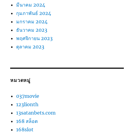
มีนาคม 2024
กุมภาพันธ์ 2024
มกราคม 2024
ธันวาคม 2023
พฤศจิกายน 2023
ตุลาคม 2023
หมวดหมู่
037movie
123lionth
13satanbets.com
168 สล็อต
168slot