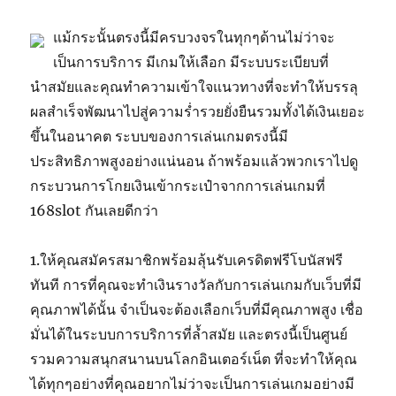
แม้กระนั้นตรงนี้มีครบวงจรในทุกๆด้านไม่ว่าจะ
เป็นการบริการ มีเกมให้เลือก มีระบบระเบียบที่
นำสมัยและคุณทำความเข้าใจแนวทางที่จะทำให้บรรลุ
ผลสำเร็จพัฒนาไปสู่ความร่ำรวยยั่งยืนรวมทั้งได้เงินเยอะ
ขึ้นในอนาคต ระบบของการเล่นเกมตรงนี้มี
ประสิทธิภาพสูงอย่างแน่นอน ถ้าพร้อมแล้วพวกเราไปดู
กระบวนการโกยเงินเข้ากระเป๋าจากการเล่นเกมที่
168slot กันเลยดีกว่า
1.ให้คุณสมัครสมาชิกพร้อมลุ้นรับเครดิตฟรีโบนัสฟรี
ทันที การที่คุณจะทำเงินรางวัลกับการเล่นเกมกับเว็บที่มี
คุณภาพได้นั้น จำเป็นจะต้องเลือกเว็บที่มีคุณภาพสูง เชื่อ
มั่นได้ในระบบการบริการที่ล้ำสมัย และตรงนี้เป็นศูนย์
รวมความสนุกสนานบนโลกอินเตอร์เน็ต ที่จะทำให้คุณ
ได้ทุกๆอย่างที่คุณอยากไม่ว่าจะเป็นการเล่นเกมอย่างมี