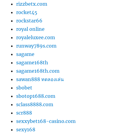
rizzbetx.com
rocket45
rockstar66
royal online
royaleluxee.com
runway789s.com
sagame
sagame168th
sagame168th.com
sawan888 ทดลองเล่น
sbobet
sbotop1688.com
sclass8888.com
scr888
sexxybet168-casino.com
sexy168