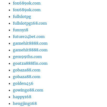
fox689ok.com
fox689ok.com
fullslotpg
fullslotpg168.com
funny18
future24bet.com
gamehit8888.com
gamehit8888.com
gem99ths.com
goatza888fin.com
gobaza88.com
gobaza88.com
golden456
gowingo88.com
happy168
hengjing168