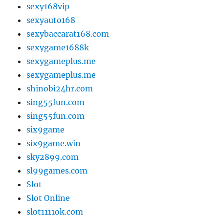
sexy168vip
sexyauto168
sexybaccarat168.com
sexygame1688k
sexygameplus.me
sexygameplus.me
shinobi24hr.com
sing55fun.com
sing55fun.com
six9game
six9game.win
sky2899.com
sl99games.com
Slot
Slot Online
slot1111ok.com