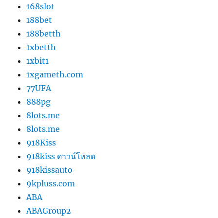
168slot
188bet
188betth
1xbetth
1xbit1
1xgameth.com
77UFA
888pg
8lots.me
8lots.me
918Kiss
918kiss ดาวน์โหลด
918kissauto
9kpluss.com
ABA
ABAGroup2