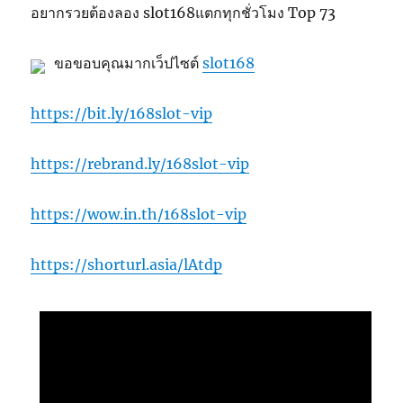
อยากรวยต้องลอง slot168แตกทุกชั่วโมง Top 73
ขอขอบคุณมากเว็ปไซต์
slot168
https://bit.ly/168slot-vip
https://rebrand.ly/168slot-vip
https://wow.in.th/168slot-vip
https://shorturl.asia/lAtdp