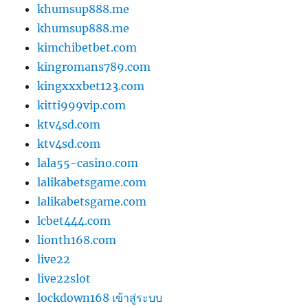
khumsup888.me
khumsup888.me
kimchibetbet.com
kingromans789.com
kingxxxbet123.com
kitti999vip.com
ktv4sd.com
ktv4sd.com
lala55-casino.com
lalikabetsgame.com
lalikabetsgame.com
lcbet444.com
lionth168.com
live22
live22slot
lockdown168 เข้าสู่ระบบ