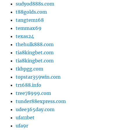
sudyod888s.com
t88golds.com
tangtem168
temmax69
texas24
thehulk888.com
tia8kingbet.com
tia8kingbet.com
tkbpgg.com
topstar359win.com
tr1688.info
tree78999.com
tunder88express.com
udee365day.com
ufa11bet
ufa9r