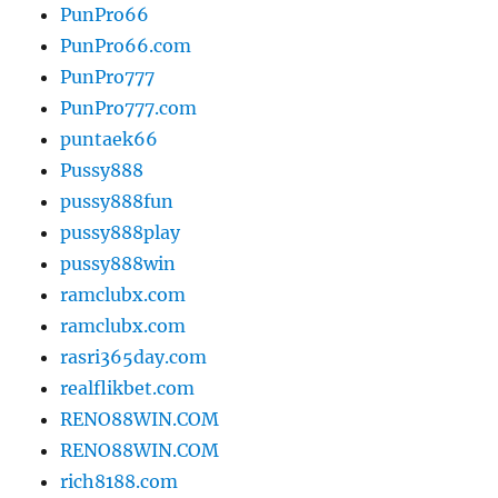
PunPro66
PunPro66.com
PunPro777
PunPro777.com
puntaek66
Pussy888
pussy888fun
pussy888play
pussy888win
ramclubx.com
ramclubx.com
rasri365day.com
realflikbet.com
RENO88WIN.COM
RENO88WIN.COM
rich8188.com