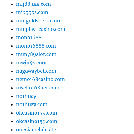
mfj889xx.com
mib555s.com
mmgoldsbets.com
mmplay-casino.com
mono1688
mono16888.com
mun789slot.com
mwin9s.com
nagawaybet.com
nemo168casino.com
niseko168bet.com
no1huay
no1huay.com
okcasino159.com
okcasino159.com
onesiamclub.site