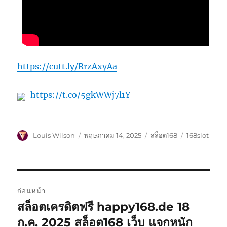
https://cutt.ly/RrzAxyAa
https://t.co/5gkWWj7l1Y
ผู้
เขียน
หมวด
ป้าย
Louis Wilson
พฤษภาคม 14, 2025
สล็อต168
168slot
เขียน
เมื่อ
หมู่
กำกับ
แนะแนว
ก่อนหน้า
เรื่อง
สล็อตเครดิตฟรี happy168.de 18
เรื่อง
ก่อน
ก.ค. 2025 สล็อต168 เว็บ แจกหนัก