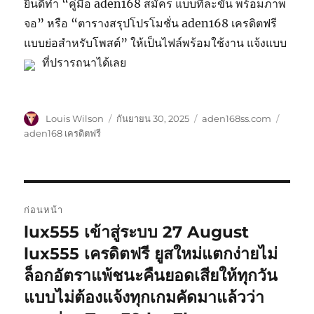
ยินดีทำ “คู่มือ aden168 สมัคร แบบทีละขั้น พร้อมภาพ
จอ” หรือ “ตารางสรุปโปรโมชั่น aden168 เครดิตฟรี
แบบย่อสำหรับโพสต์” ให้เป็นไฟล์พร้อมใช้งาน แจ้งแบบ
ที่ปรารถนาได้เลย
ผู้
เขียน
หมวด
ป้าย
Louis Wilson
กันยายน 30, 2025
aden168ss.com
เขียน
เมื่อ
หมู่
กำกับ
aden168 เครดิตฟรี
แนะแนว
ก่อนหน้า
เรื่อง
lux555 เข้าสู่ระบบ 27 August
เรื่อง
ก่อน
lux555 เครดิตฟรี ยูสใหม่แตกง่ายไม่
หน้า:
ล็อกอัตราแพ้ชนะคืนยอดเสียให้ทุกวัน
แบบไม่ต้องแจ้งทุกเกมคัดมาแล้วว่า