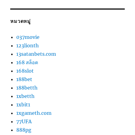
หมวดหมู่
037movie
123lionth
13satanbets.com
168 สล็อต
168slot
188bet
188betth
1xbetth
1xbit1
1xgameth.com
77UFA
888pg