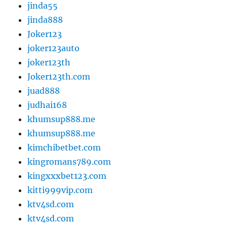
jinda55
jinda888
Joker123
joker123auto
joker123th
Joker123th.com
juad888
judhai168
khumsup888.me
khumsup888.me
kimchibetbet.com
kingromans789.com
kingxxxbet123.com
kitti999vip.com
ktv4sd.com
ktv4sd.com