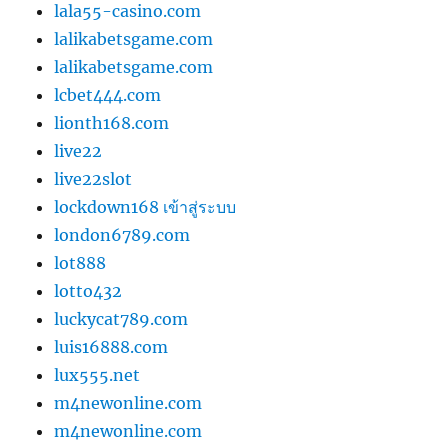
lala55-casino.com
lalikabetsgame.com
lalikabetsgame.com
lcbet444.com
lionth168.com
live22
live22slot
lockdown168 เข้าสู่ระบบ
london6789.com
lot888
lotto432
luckycat789.com
luis16888.com
lux555.net
m4newonline.com
m4newonline.com