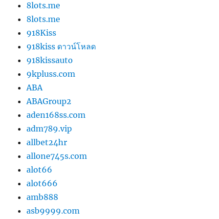
8lots.me
8lots.me
918Kiss
918kiss ดาวน์โหลด
918kissauto
9kpluss.com
ABA
ABAGroup2
aden168ss.com
adm789.vip
allbet24hr
allone745s.com
alot66
alot666
amb888
asb9999.com