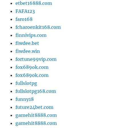
etbet16888.com
FAFA123
faro168
fcharoenkit168.com
finnivips.com
fiwdee.bet
fiwdee.win
fortune99vip.com
fox689ok.com
fox689ok.com
fullslotpg
fullslotpg168.com
funny18
future24bet.com
gamehit8888.com
gamehit8888.com