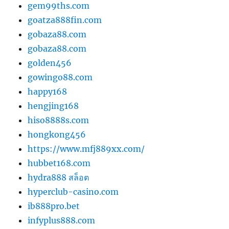
gem99ths.com
goatza888fin.com
gobaza88.com
gobaza88.com
golden456
gowingo88.com
happy168
hengjing168
hiso8888s.com
hongkong456
https://www.mfj889xx.com/
hubbet168.com
hydra888 สล็อต
hyperclub-casino.com
ib888pro.bet
infyplus888.com