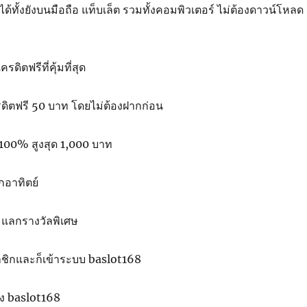
้ทั้งยังบนมือถือ แท็บเล็ต รวมทั้งคอมพิวเตอร์ ไม่ต้องดาวน์โหลด
รดิตฟรีที่คุ้มที่สุด
รดิตฟรี 50 บาท โดยไม่ต้องฝากก่อน
 100% สูงสุด 1,000 บาท
กอาทิตย์
แลกรางวัลพิเศษ
มาชิกและก็เข้าระบบ baslot168
อง baslot168