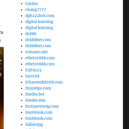
Casino
chang7777
dgb222hot.com
digital learning
digital learning
ุณ
dr888
ำ
dr888bet.com
dr888bet.com
erisauto.site
etbet16888.com
etbet16888.com
FAFA123
faro168
fcharoenkit168.com
finnivips.com
fiwdee.bet
fiwdee.win
fortune99vip.com
fox689ok.com
fox689ok.com
fullslotpg