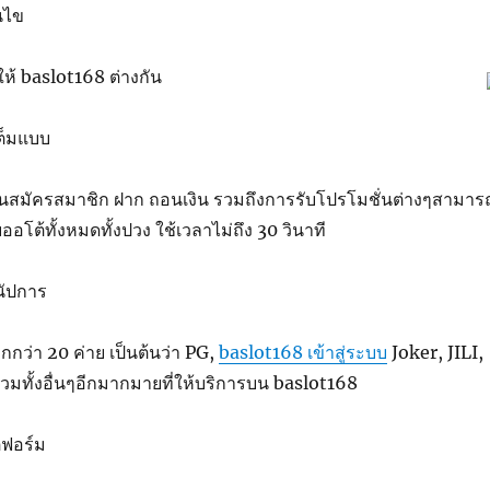
อนไข
ให้ baslot168 ต่างกัน
เต็มแบบ
ียนสมัครสมาชิก ฝาก ถอนเงิน รวมถึงการรับโปรโมชั่นต่างๆสามาร
โต้ทั้งหมดทั้งปวง ใช้เวลาไม่ถึง 30 วินาที
นัปการ
กกว่า 20 ค่าย เป็นต้นว่า PG,
baslot168 เข้าสู่ระบบ
Joker, JILI,
มทั้งอื่นๆอีกมากมายที่ให้บริการบน baslot168
ตฟอร์ม