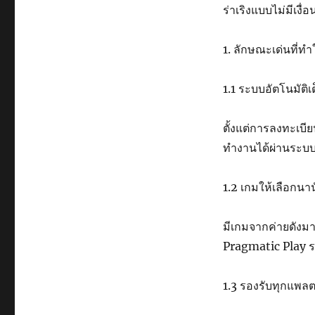
ร่าเริงแบบไม่มีเงื่
1. ลักษณะเด่นที่ทำ
1.1 ระบบอัตโนมัติ
ตั้งแต่การลงทะเบ
ทำงานได้ผ่านระบบออ
1.2 เกมให้เลือกนา
มีเกมจากค่ายดังมา
Pragmatic Play รว
1.3 รองรับทุกแพล