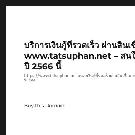
บริการเงินกู้ที่รวดเร็ว ผ่านสินเช
www.tatsuphan.net – สนใจกู
ปี 2566 นี้
https://www.tatsuphan.net แหล่งเงินกู้ที่รวดเร็วผ่านสินเชื่อนอกระ
ระยอง
Buy this Domain