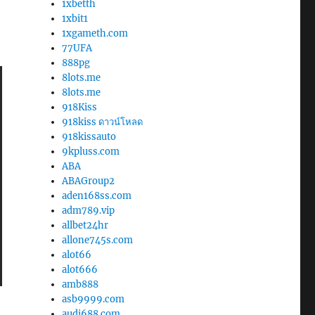
1xbetth
1xbit1
1xgameth.com
77UFA
888pg
8lots.me
8lots.me
918Kiss
918kiss ดาวน์โหลด
918kissauto
9kpluss.com
ABA
ABAGroup2
aden168ss.com
adm789.vip
allbet24hr
allone745s.com
alot66
alot666
amb888
asb9999.com
audi688.com