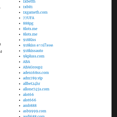
1xbetth
็
1xbit1
1xgameth.com
77UFA
888pg
8lots.me
8lots.me
918Kiss
ก
918kiss ดาวน์โหลด
ึง
918kissauto
9kpluss.com
ABA
ABAGroup2
aden168ss.com
adm789.vip
allbet24hr
allone745s.com
alot66
alot666
amb888
asb9999.com
audi688.com