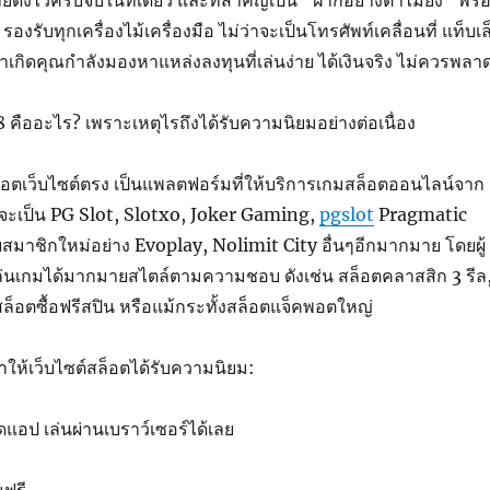
ดังไว้ครบจบในที่เดียว และที่สำคัญเป็น “ฝากอย่างต่ำไม่ยั้ง” พร้
งรับทุกเครื่องไม้เครื่องมือ ไม่ว่าจะเป็นโทรศัพท์เคลื่อนที่ แท็บเล
าเกิดคุณกำลังมองหาแหล่งลงทุนที่เล่นง่าย ได้เงินจริง ไม่ควรพลา
 คืออะไร? เพราะเหตุไรถึงได้รับความนิยมอย่างต่อเนื่อง
ล็อตเว็บไซต์ตรง เป็นแพลตฟอร์มที่ให้บริการเกมสล็อตออนไลน์จาก
าจะเป็น PG Slot, Slotxo, Joker Gaming,
pgslot
Pragmatic
ายสมาชิกใหม่อย่าง Evoplay, Nolimit City อื่นๆอีกมากมาย โดยผู้
ล่นเกมได้มากมายสไตล์ตามความชอบ ดังเช่น สล็อตคลาสสิก 3 รีล
 สล็อตซื้อฟรีสปิน หรือแม้กระทั้งสล็อตแจ็คพอตใหญ่
ำให้เว็บไซต์สล็อตได้รับความนิยม:
ดแอป เล่นผ่านเบราว์เซอร์ได้เลย