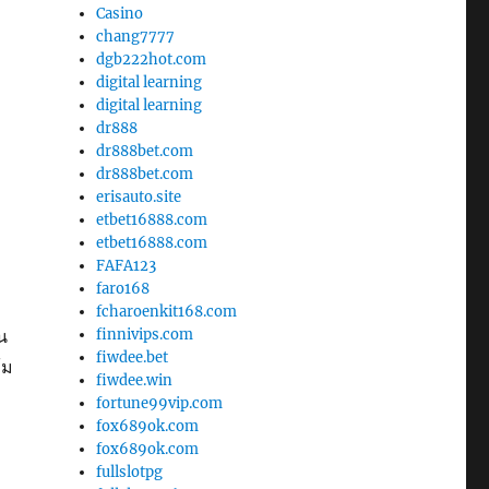
Casino
chang7777
dgb222hot.com
digital learning
digital learning
dr888
dr888bet.com
dr888bet.com
erisauto.site
etbet16888.com
etbet16888.com
FAFA123
faro168
fcharoenkit168.com
น
finnivips.com
fiwdee.bet
้ม
fiwdee.win
fortune99vip.com
fox689ok.com
fox689ok.com
fullslotpg