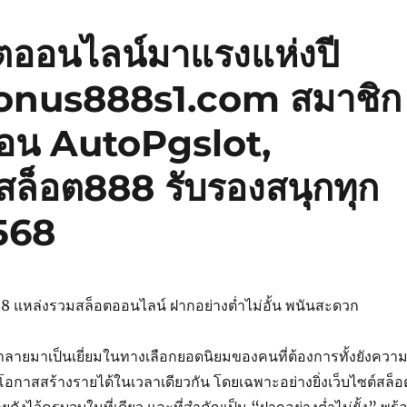
ตออนไลน์มาแรงแห่งปี
onus888s1.com สมาชิก
ถอน AutoPgslot,
ล็อต888 รับรองสนุกทุก
2568
88 แหล่งรวมสล็อตออนไลน์ ฝากอย่างต่ำไม่อั้น พนันสะดวก
้กลายมาเป็นเยี่ยมในทางเลือกยอดนิยมของคนที่ต้องการทั้งยังควา
กาสสร้างรายได้ในเวลาเดียวกัน โดยเฉพาะอย่างยิ่งเว็บไซต์สล็อ