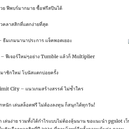
ย ฟีพบร์มากมาย ซื้อฟรีสปินได้
คลาสสิกที่แตกง่ายที่สุด
– ธีมเกมนานาประการ แจ็คพอตเยอะ
– ฟีเจอร์ใหม่ๆอย่าง Tumble แล้วก็ Multiplier
สมาชิกใหม่ โบนัสแตกบ่อยครั้ง
imit City – แนวเกมสร้างสรรค์ ไม่ซ้ำใคร
หนัก เล่นสล็อตฟรี ไม่ต้องลงทุน ก็สนุกได้ทุกวัน!
ล่นง่าย รวมทั้งได้กำไรแบบไม่ต้องลุ้นนาน ขอแนะนำ pgslot เว็