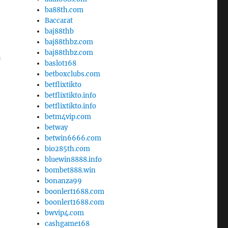
ba88th.com
Baccarat
baj88thb
baj88thbz.com
baj88thbz.com
อ
baslot168
betboxclubs.com
betflixtikto
betflixtikto.info
betflixtikto.info
betm4vip.com
betway
betwin6666.com
bio285th.com
bluewin8888.info
bombet888.win
bonanza99
boonlert1688.com
boonlert1688.com
bwvip4.com
cashgame168