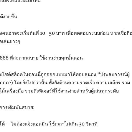
ดลองเล่นหรือมือใหม่
้ง่ายขึ้น
บางคนอาจจะเริ่มต้นที่ 10–50 บาท เพื่อทดสอบระบบก่อน หากเชื่อถื
ื่อเล่นยาวๆ
888 ที่สะดวกสบาย ใช้งานง่ายทุกขั้นตอน
บไซต์สล็อตในตอนนี้ถูกออกแบบมาให้ตอบสนอง “ประสบการณ์ผู้
ence) โดยยิ่งไปกว่านั้น ทั้งยังด้านความรวดเร็ว ความเสถียร รวม
งไม้เครื่องมือ รวมถึงฟีเจอร์ที่ใช้งานง่ายสำหรับผู้เล่นทุกระดับ
ให้การเดิมพันสบาย:
 – ไม่ต้องแจ้งแอดมิน ใช้เวลาไม่เกิน 30 วินาที