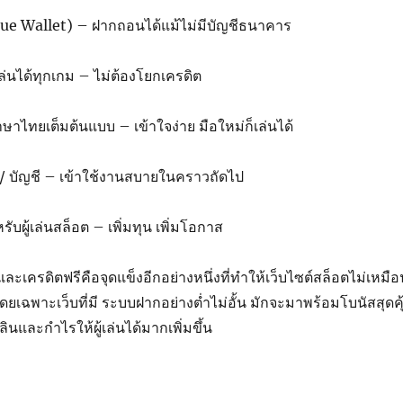
rue Wallet) – ฝากถอนได้แม้ไม่มีบัญชีธนาคาร
วเล่นได้ทุกเกม – ไม่ต้องโยกเครดิต
ไทยเต็มต้นแบบ – เข้าใจง่าย มือใหม่ก็เล่นได้
 / บัญชี – เข้าใช้งานสบายในคราวถัดไป
ับผู้เล่นสล็อต – เพิ่มทุน เพิ่มโอกาส
ะเครดิตฟรีคือจุดแข็งอีกอย่างหนึ่งที่ทำให้เว็บไซต์สล็อตไม่เหมือ
ดยเฉพาะเว็บที่มี ระบบฝากอย่างต่ำไม่อั้น มักจะมาพร้อมโบนัสสุดคุ
ลินและกำไรให้ผู้เล่นได้มากเพิ่มขึ้น