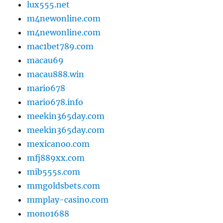
lux555.net
m4newonline.com
m4newonline.com
mac1bet789.com
macau69
macau888.win
mario678
mario678.info
meekin365day.com
meekin365day.com
mexicanoo.com
mfj889xx.com
mib555s.com
mmgoldsbets.com
mmplay-casino.com
mono1688