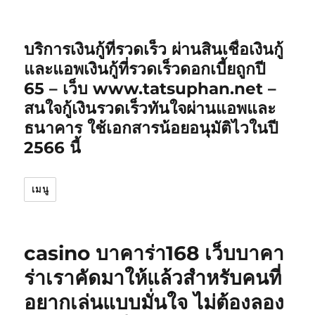
บริการเงินกู้ที่รวดเร็ว ผ่านสินเชื่อเงินกู้
และแอพเงินกู้ที่รวดเร็วดอกเบี้ยถูกปี
65 – เว็บ www.tatsuphan.net –
สนใจกู้เงินรวดเร็วทันใจผ่านแอพและ
ธนาคาร ใช้เอกสารน้อยอนุมัติไวในปี
2566 นี้
เมนู
casino บาคาร่า168 เว็บบาคา
ร่าเราคัดมาให้แล้วสำหรับคนที่
อยากเล่นแบบมั่นใจ ไม่ต้องลอง