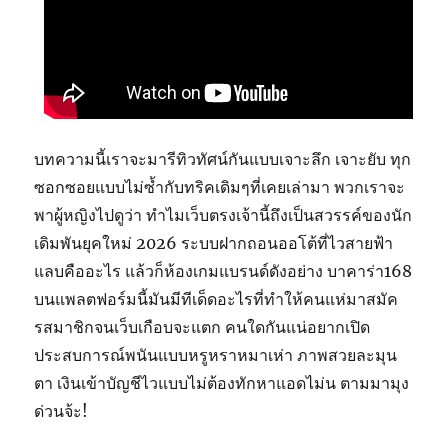
บทความนี้เราจะมารีทิวทัศน์กันแบบเจาะลึก เจาะยับ ทุก
ซอกซอยแบบไม่ซ้ำกับทริคเดิมๆที่เคยเล่ามา พวกเราจะ
พาผู้หญิงไปดูว่า ทำไมเว็บตรงเจ้านี้ถึงเป็นสวรรค์ของนัก
เดิมพันยุคใหม่ 2026 ระบบฝากถอนออโต้ที่ไวสายฟ้า
แลบคืออะไร แล้วก็ห้องเกมแบรนด์ดังอย่าง บาคาร่า168
บนแพลตฟอร์มนี้มันมีทีเด็ดอะไรที่ทำให้คนแห่มาสมัค
รสมาชิกจนเว็บเกือบจะแตก คนใดกันแน่อยากเปิด
ประสบการณ์พนันแบบหรูหราหมาเห่า ภาพสวยละมุน
ตา เงินเข้าบัญชีไวแบบไม่ต้องทักหาแอดไม่น ตามมามุง
ด่วนจ้ะ!