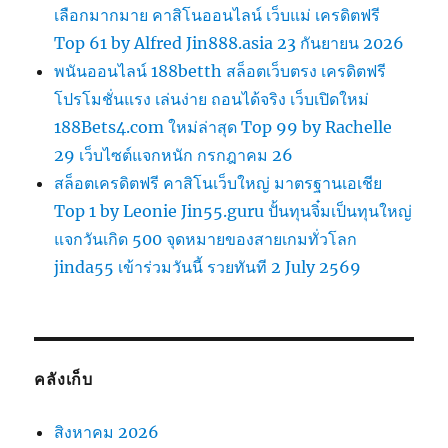
เลือกมากมาย คาสิโนออนไลน์ เว็บแม่ เครดิตฟรี
Top 61 by Alfred Jin888.asia 23 กันยายน 2026
พนันออนไลน์ 188betth สล็อตเว็บตรง เครดิตฟรี
โปรโมชั่นแรง เล่นง่าย ถอนได้จริง เว็บเปิดใหม่
188Bets4.com ใหม่ล่าสุด Top 99 by Rachelle
29 เว็บไซต์แจกหนัก กรกฎาคม 26
สล็อตเครดิตฟรี คาสิโนเว็บใหญ่ มาตรฐานเอเชีย
Top 1 by Leonie Jin55.guru ปั้นทุนจิ๋มเป็นทุนใหญ่
แจกวันเกิด 500 จุดหมายของสายเกมทั่วโลก
jinda55 เข้าร่วมวันนี้ รวยทันที 2 July 2569
คลังเก็บ
สิงหาคม 2026