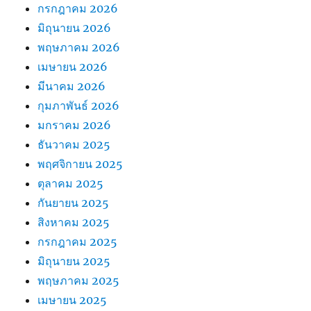
กรกฎาคม 2026
มิถุนายน 2026
พฤษภาคม 2026
เมษายน 2026
มีนาคม 2026
กุมภาพันธ์ 2026
มกราคม 2026
ธันวาคม 2025
พฤศจิกายน 2025
ตุลาคม 2025
กันยายน 2025
สิงหาคม 2025
กรกฎาคม 2025
มิถุนายน 2025
พฤษภาคม 2025
เมษายน 2025