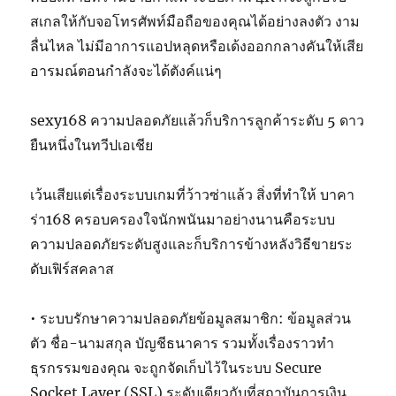
สเกลให้กับจอโทรศัพท์มือถือของคุณได้อย่างลงตัว งาม
ลื่นไหล ไม่มีอาการแอปหลุดหรือเด้งออกกลางคันให้เสีย
อารมณ์ตอนกำลังจะได้ตังค์แน่ๆ
sexy168 ความปลอดภัยแล้วก็บริการลูกค้าระดับ 5 ดาว
ยืนหนึ่งในทวีปเอเชีย
เว้นเสียแต่เรื่องระบบเกมที่ว้าวซ่าแล้ว สิ่งที่ทำให้ บาคา
ร่า168 ครอบครองใจนักพนันมาอย่างนานคือระบบ
ความปลอดภัยระดับสูงและก็บริการข้างหลังวิธีขายระ
ดับเฟิร์สคลาส
• ระบบรักษาความปลอดภัยข้อมูลสมาชิก: ข้อมูลส่วน
ตัว ชื่อ-นามสกุล บัญชีธนาคาร รวมทั้งเรื่องราวทำ
ธุรกรรมของคุณ จะถูกจัดเก็บไว้ในระบบ Secure
Socket Layer (SSL) ระดับเดียวกับที่สถาบันการเงิน