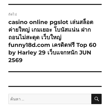
ถัดไป
casino online pgslot เล่นสล็อต
เรื่อง
ต่อ
ค่ายใหญ่ เกมเยอะ โบนัสแน่น ฝาก
ไป:
ถอนไม่สะดุด เว็บใหญ่
funny18d.com เครดิตฟรี Top 60
by Harley 29 เว็บแจกหนัก JUN
2569
ค้นห
ค้นหา: