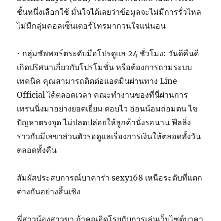
ชั้นหนึ่งเลือกใช้ มั่นใจได้เลยว่าข้อมูลจะไม่มีการรั่วไหล
ไม่มีกลุ่มคอลเซ็นเตอร์โทรมากวนใจแน่นอน
• กลุ่มซัพพอร์ตระดับมือโปรดูแล 24 ชั่วโมง: วันดีคืนดี
เกิดปริศนาเกี่ยวกับโปรโมชั่น หรือต้องการถามระบบ
เทคนิค คุณสามารถติดต่อแอดมินผ่านทาง Line
Official ได้ตลอดเวลา คณะทำงานของที่นี่ผ่านการ
เทรนนิ่งมาอย่างยอดเยี่ยม ตอบไว อ่อนน้อมถ่อมตน ไข
ปัญหาตรงจุด ไม่ปลดปล่อยให้ลูกค้านั่งรอนาน ฟีลลิ่ง
ราวกับมีเลขาส่วนตัวรอดูแลเรื่องการเงินให้ตลอดทั้งวัน
ตลอดทั้งคืน
สัมผัสประสบการณ์บาคาร่า sexy168 เหนือระดับที่แตก
ต่างกันอย่างสิ้นเชิง
พี่สาวน้องสาวขา ถ้าคุณอิดโรยกับการเล่นเว็บไซต์บาคา