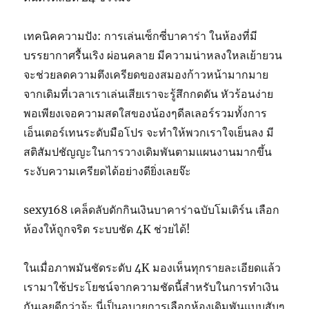
เทคนิคความปัง: การเล่นเซ็กซี่บาคาร่า ในห้องที่มี
บรรยากาศรื้นเริง ผ่อนคลาย มีความน่าหลงใหลเย้ายวน
จะช่วยลดความตึงเครียดของสมองก้าวหน้ามากมาย
จากเดิมที่เวลาเราเล่นเสียเราจะรู้สึกกดดัน หัวร้อนง่าย
พอเพียงเจอความสดใสของน้องๆดีลเลอร์รวมทั้งการ
เอ็นเตอร์เทนระดับมือโปร จะทำให้พวกเราใจเย็นลง มี
สติสัมปชัญญะในการวางเดิมพันตามแผนงานมากขึ้น
ระงับความเครียดได้อย่างดียิ่งเลยจ๊ะ
sexy168 เคล็ดลับดักกินเงินบาคาร่าฉบับโมเดิร์น เลือก
ห้องให้ถูกจริต ระบบชัด 4K ช่วยได้!
ในเมื่อภาพมันชัดระดับ 4K มองเห็นทุกรายละเอียดแล้ว
เรามาใช้ประโยชน์จากความชัดนี้สำหรับในการทำเงิน
กันเลยดีกว่าจ้ะ นี่เป็นอุบายการเลือกห้องเดิมพันแบบสับๆ