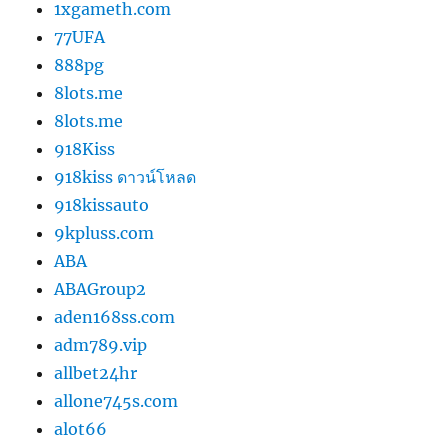
1xgameth.com
77UFA
888pg
8lots.me
8lots.me
918Kiss
918kiss ดาวน์โหลด
918kissauto
9kpluss.com
ABA
ABAGroup2
aden168ss.com
adm789.vip
allbet24hr
allone745s.com
alot66