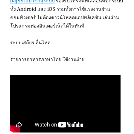
baj88thb เข้าสู่ระบบ
รองรับโทรศัพท์เคลื่อนที่ทุกระบบ
ทั้ง Android และ iOS รวมทั้งการใช้แรงงานผ่าน
คอมพิวเตอร์ ไม่ต้องดาวน์โหลดแอปพลิเคชัน เล่นผ่าน
โปรแกรมท่องอินเตอร์เน็ตได้ในทันที
ระบบเสถียร ลื่นไหล
รายการอาหารภาษาไทย ใช้งานง่าย