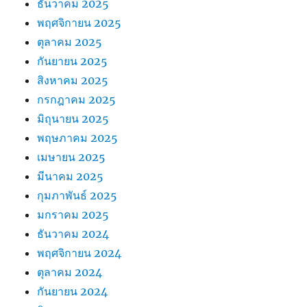
ธันวาคม 2025
พฤศจิกายน 2025
ตุลาคม 2025
กันยายน 2025
สิงหาคม 2025
กรกฎาคม 2025
มิถุนายน 2025
พฤษภาคม 2025
เมษายน 2025
มีนาคม 2025
กุมภาพันธ์ 2025
มกราคม 2025
ธันวาคม 2024
พฤศจิกายน 2024
ตุลาคม 2024
กันยายน 2024