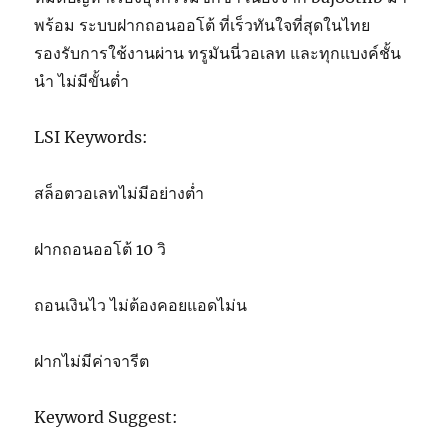
พร้อม ระบบฝากถอนออโต้ ที่เร็วทันใจที่สุดในไทย
รองรับการใช้งานผ่าน ทรูมันนี่วอเลท และทุกแบงค์ชั้น
นำ ไม่มีขั้นต่ำ
LSI Keywords:
สล็อตวอเลทไม่มีอย่างต่ำ
ฝากถอนออโต้ 10 วิ
ถอนเงินไว ไม่ต้องคอยแอดไม่น
ฝากไม่มีค่าจารีต
Keyword Suggest: