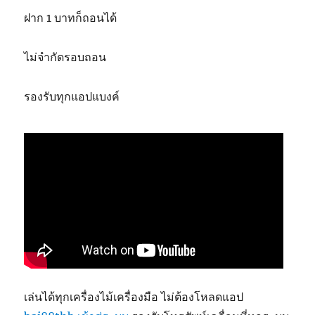
ฝาก 1 บาทก็ถอนได้
ไม่จำกัดรอบถอน
รองรับทุกแอปแบงค์
เล่นได้ทุกเครื่องไม้เครื่องมือ ไม่ต้องโหลดแอป