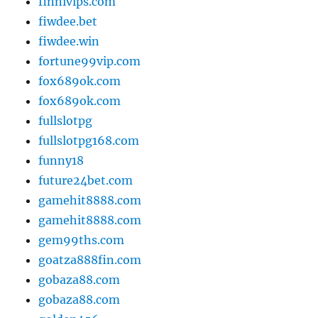
finnivips.com
fiwdee.bet
fiwdee.win
fortune99vip.com
fox689ok.com
fox689ok.com
fullslotpg
fullslotpg168.com
funny18
future24bet.com
gamehit8888.com
gamehit8888.com
gem99ths.com
goatza888fin.com
gobaza88.com
gobaza88.com