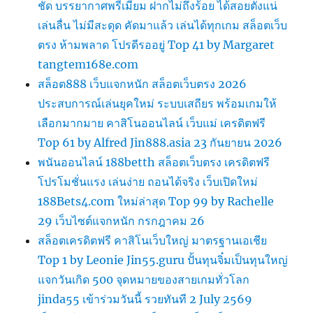
ชัด บรรยากาศพรีเมียม ฝากไม่ถึงร้อย ได้สอยตังแน่
เล่นลื่น ไม่มีสะดุด คัดมาแล้ว เล่นได้ทุกเกม สล็อตเว็บ
ตรง ห้ามพลาด โปรดีรออยู่ Top 41 by Margaret
tangtem168e.com
สล็อต888 เว็บแจกหนัก สล็อตเว็บตรง 2026
ประสบการณ์เล่นยุคใหม่ ระบบเสถียร พร้อมเกมให้
เลือกมากมาย คาสิโนออนไลน์ เว็บแม่ เครดิตฟรี
Top 61 by Alfred Jin888.asia 23 กันยายน 2026
พนันออนไลน์ 188betth สล็อตเว็บตรง เครดิตฟรี
โปรโมชั่นแรง เล่นง่าย ถอนได้จริง เว็บเปิดใหม่
188Bets4.com ใหม่ล่าสุด Top 99 by Rachelle
29 เว็บไซต์แจกหนัก กรกฎาคม 26
สล็อตเครดิตฟรี คาสิโนเว็บใหญ่ มาตรฐานเอเชีย
Top 1 by Leonie Jin55.guru ปั้นทุนจิ๋มเป็นทุนใหญ่
แจกวันเกิด 500 จุดหมายของสายเกมทั่วโลก
jinda55 เข้าร่วมวันนี้ รวยทันที 2 July 2569