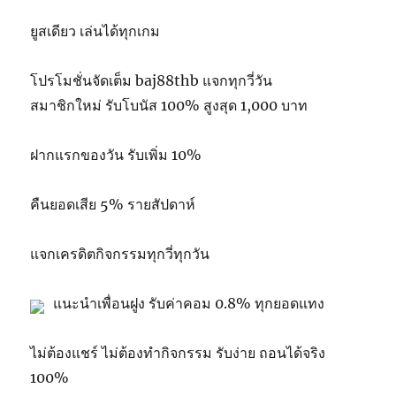
ยูสเดียว เล่นได้ทุกเกม
โปรโมชั่นจัดเต็ม baj88thb แจกทุกวี่วัน
สมาชิกใหม่ รับโบนัส 100% สูงสุด 1,000 บาท
ฝากแรกของวัน รับเพิ่ม 10%
คืนยอดเสีย 5% รายสัปดาห์
แจกเครดิตกิจกรรมทุกวี่ทุกวัน
แนะนำเพื่อนฝูง รับค่าคอม 0.8% ทุกยอดแทง
ไม่ต้องแชร์ ไม่ต้องทำกิจกรรม รับง่าย ถอนได้จริง
100%