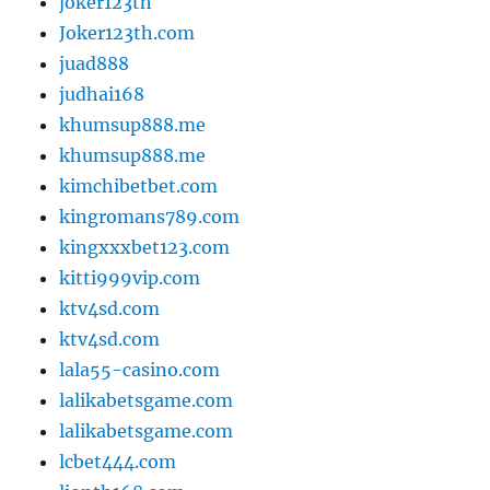
joker123th
Joker123th.com
juad888
judhai168
khumsup888.me
khumsup888.me
kimchibetbet.com
kingromans789.com
kingxxxbet123.com
kitti999vip.com
ktv4sd.com
ktv4sd.com
lala55-casino.com
lalikabetsgame.com
lalikabetsgame.com
lcbet444.com