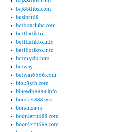
baj88thbz.com
baj88thbz.com
baslot168
betboxclubs.com
betflixtikto
betflixtikto.info
betflixtikto.info
betm4vip.com
betway
betwin6666.com
bio285th.com
bluewin8888.info
bombet888.win
bonanza99
boonlert1688.com
boonlert1688.com