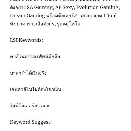
ดังอย่าง SA Gaming, AE Sexy, Evolution Gaming,
Dream Gaming พร้อมดีลเลอร์สาวสวยตลอด 1 วัน มี
ทั้ง บาคาร่า, เสือมังกร, รูเล็ต, ไฮโล
LSI Keywords:
คาสิโนสดโทรศัพท์มือถือ
บาคาร่าได้เงินจริง
เล่นคาสิโนไม่ต้องโยกเงิน
ไลฟ์ดีลเลอร์สาวสวย
Keyword Suggest: