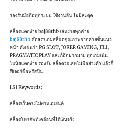
รองรับมือถือทุกระบบ ใช้งานลื่น ไม่มีสะดุด
สล็อตแตกง่าย baj88thb เล่นง่ายทุกค่าย
baj88thb
คัดสรรเกมสล็อตคุณภาพจากค่ายชั้นแนว
หน้า ดังเช่นว่า PG SLOT, JOKER GAMING, JILI,
PRAGMATIC PLAY และก็อีกมากมาย ทุกเกมเน้น
โบนัสแตกง่าย รองรับ สล็อตวอเลทไม่มีอย่างต่ำ แล้วก็
ฟีเจอร์ซื้อฟรีสปิน
LSI Keywords:
สล็อตเว็บตรงไม่ผ่านเอเย่นต์
สล็อตโทรศัพท์เคลื่อนที่ได้เงินจริง