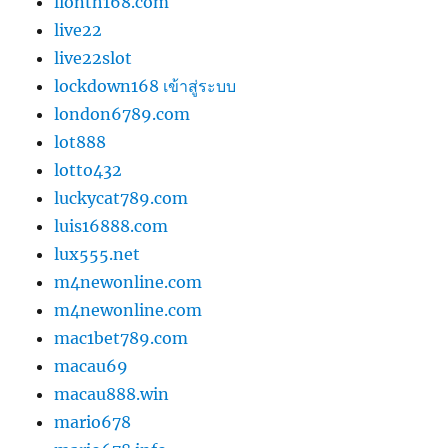
lionth168.com
live22
live22slot
lockdown168 เข้าสู่ระบบ
london6789.com
lot888
lotto432
luckycat789.com
luis16888.com
lux555.net
m4newonline.com
m4newonline.com
mac1bet789.com
macau69
macau888.win
mario678