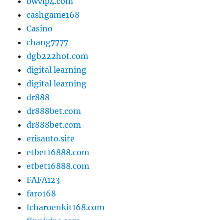
bwvip4.com
cashgame168
Casino
chang7777
dgb222hot.com
digital learning
digital learning
dr888
dr888bet.com
dr888bet.com
erisauto.site
etbet16888.com
etbet16888.com
FAFA123
faro168
fcharoenkit168.com