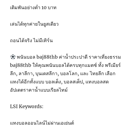
เดิมพันอย่างต่ำ 10 บาท
เล่นได้ทุกค่ายในยูสเดียว
ถอนได้จริง ไม่มีเทิร์น
พนันบอล baj88thb ค่าน้ำประปาดี ราคาเที่ยงธรรม
baj88thb ให้คุณพนันบอลได้ครบทุกแมตช์ ทั้ง พรีเมียร์
ลีก, ลาลีกา, บุนเดสลีกา, บอลโลก, และ ไทยลีก เลือก
แทงได้อีกทั้งแบบ บอลเต็ง, บอลสเต็ป, แทงบอลสด
อัปเดตราคาน้ำแบบเรียลไทม์
LSI Keywords:
แทงบอลออนไลน์ไม่ผ่านเอเย่นต์