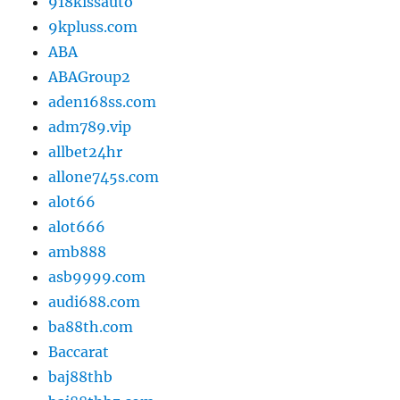
918kissauto
9kpluss.com
ABA
ABAGroup2
aden168ss.com
adm789.vip
allbet24hr
allone745s.com
alot66
alot666
amb888
asb9999.com
audi688.com
ba88th.com
Baccarat
baj88thb