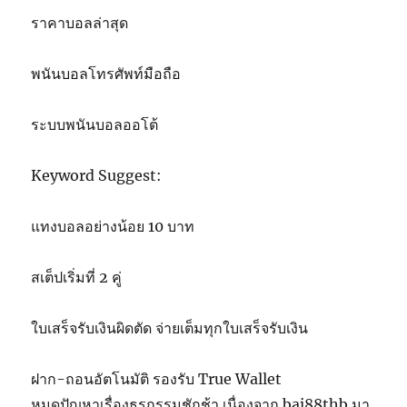
ราคาบอลล่าสุด
พนันบอลโทรศัพท์มือถือ
ระบบพนันบอลออโต้
Keyword Suggest:
แทงบอลอย่างน้อย 10 บาท
สเต็ปเริ่มที่ 2 คู่
ใบเสร็จรับเงินผิดตัด จ่ายเต็มทุกใบเสร็จรับเงิน
ฝาก-ถอนอัตโนมัติ รองรับ True Wallet
หมดปัญหาเรื่องธุรกรรมชักช้า เนื่องจาก baj88thb มา