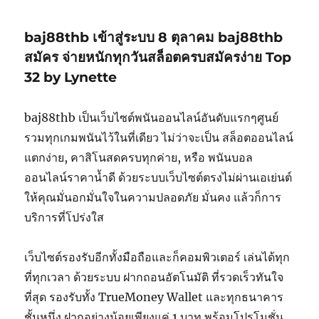
baj88thb เข้าสู่ระบบ 8 ตุลาคม baj88thb
สมัคร จ่ายหนักทุกวันสล็อตครบสมัครง่าย Top
32 by Lynette
baj88thb เป็นเว็บไซต์พนันออนไลน์อันดับแรกๆศูนย์
รวมทุกเกมพนันไว้ในที่เดียว ไม่ว่าจะเป็น สล็อตออนไลน์
แตกง่าย, คาสิโนสดครบทุกค่าย, หรือ พนันบอล
ออนไลน์ราคาน้ำดี ด้วยระบบเว็บไซต์ตรงไม่ผ่านเอเย่นต์
ให้คุณมั่นอกมั่นใจในความปลอดภัย มั่นคง แล้วก็การ
บริการที่โปร่งใส
เว็บไซต์รองรับอีกทั้งมือถือและก็คอมพิวเตอร์ เล่นได้ทุก
ที่ทุกเวลา ด้วยระบบ ฝากถอนอัตโนมัติ ที่รวดเร็วทันใจ
ที่สุด รองรับทั้ง TrueMoney Wallet และทุกธนาคาร
ชั้นหนึ่ง ฝากอย่างน้อยเพียงแค่ 1 บาท พร้อมโปรโมชั่น