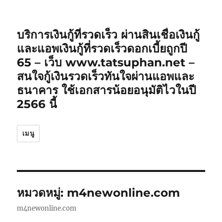
บริการเงินกู้ที่รวดเร็ว ผ่านสินเชื่อเงินกู้
และแอพเงินกู้ที่รวดเร็วดอกเบี้ยถูกปี
65 – เว็บ www.tatsuphan.net –
สนใจกู้เงินรวดเร็วทันใจผ่านแอพและ
ธนาคาร ใช้เอกสารน้อยอนุมัติไวในปี
2566 นี้
เมนู
หมวดหมู่:
m4newonline.com
m4newonline.com