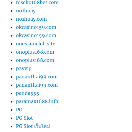
niseko168bet.com
no1huay
no1huay.com
okcasino159.com
okcasino159.com
onesiamclub.site
onoplus168.com
onoplus168.com
p2vvip
pananthai99.com
pananthai99.com
panda555
paramax1688.info
PG
PG Slot
PG Slot เว็บใหม่