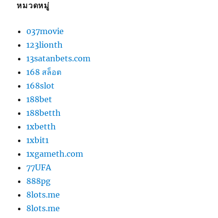
หมวดหมู่
037movie
123lionth
13satanbets.com
168 สล็อต
168slot
188bet
188betth
1xbetth
1xbit1
1xgameth.com
77UFA
888pg
8lots.me
8lots.me