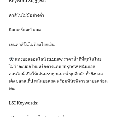
Keyword Suggest:
คาสิโนไม่มีอย่างต่ำ
ดีลเลอร์แจกไพ่สด
เล่นคาสิโนไม่ต้องโยกเงิน
แทงบอลออนไลน์ m4new ราคาน้ำดีที่สุดในไทย
ไม่ว่าจะบอลไทยหรือต่างแดน m4new พนันบอล
ออนไลน์ เปิดให้เล่นครบทุกแมตช์ ทุกลีกดัง ทั้งยังบอล
เต็ง บอลสเต็ป พนันบอลสด พร้อมพินิจพิจารณาบอลก่อน
เตะ
LSI Keywords: