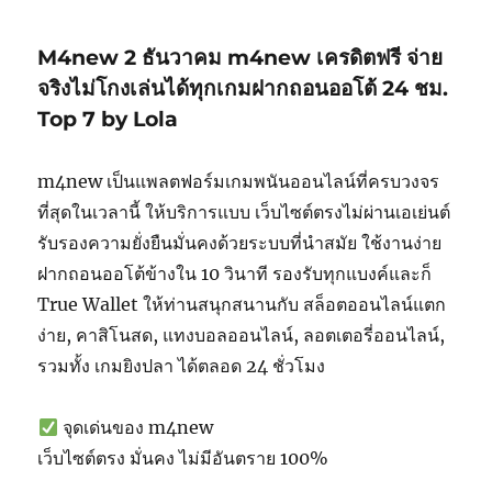
M4new 2 ธันวาคม m4new เครดิตฟรี จ่าย
จริงไม่โกงเล่นได้ทุกเกมฝากถอนออโต้ 24 ชม.
Top 7 by Lola
m4new เป็นแพลตฟอร์มเกมพนันออนไลน์ที่ครบวงจร
ที่สุดในเวลานี้ ให้บริการแบบ เว็บไซต์ตรงไม่ผ่านเอเย่นต์
รับรองความยั่งยืนมั่นคงด้วยระบบที่นำสมัย ใช้งานง่าย
ฝากถอนออโต้ข้างใน 10 วินาที รองรับทุกแบงค์และก็
True Wallet ให้ท่านสนุกสนานกับ สล็อตออนไลน์แตก
ง่าย, คาสิโนสด, แทงบอลออนไลน์, ลอตเตอรี่ออนไลน์,
รวมทั้ง เกมยิงปลา ได้ตลอด 24 ชั่วโมง
จุดเด่นของ m4new
เว็บไซต์ตรง มั่นคง ไม่มีอันตราย 100%