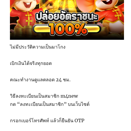
ไม่มีประวัติความเป็นมาโกง
เบิกเงินได้จริงทุกยอด
คณะทำงานดูแลตลอด 24 ชม.
วิธีลงทะเบียนเป็นสมาชิก m4new
กด “ลงทะเบียนเป็นสมาชิก” บนเว็บไซต์
กรอกเบอร์โทรศัพท์ แล้วก็ยืนยัน OTP