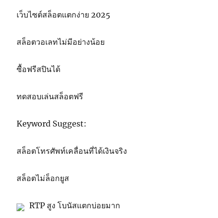
เว็บไซต์สล็อตแตกง่าย 2025
สล็อตวอเลทไม่มีอย่างน้อย
ซื้อฟรีสปินได้
ทดสอบเล่นสล็อตฟรี
Keyword Suggest:
สล็อตโทรศัพท์เคลื่อนที่ได้เงินจริง
สล็อตไม่ล็อกยูส
RTP สูง โบนัสแตกบ่อยมาก