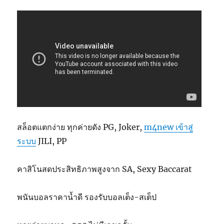
สล็อตแตกง่าย ทุกค่ายดัง PG, Joker,
m4new เข้าสู่
ระบบ
JILI, PP
คาสิโนสดประสิทธิภาพสูงจาก SA, Sexy Baccarat
พนันบอลราคาน้ำดี รองรับบอลเต็ง-สเต็ป