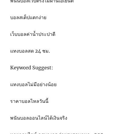
พนันบอลเว็บตรงไม่ผ่านเอเย่นต์
บอลสเต็ปแตกง่าย
เว็บบอลค่าน้ำประปาดี
แทงบอลสด 24 ชม.
Keyword Suggest:
แทงบอลไม่มีอย่างน้อย
ราคาบอลไหลวันนี้
พนันบอลออนไลน์ได้เงินจริง