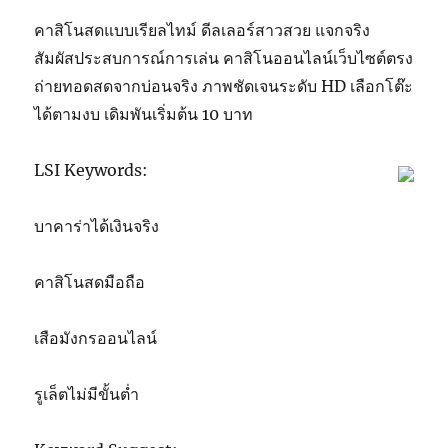
คาสิโนสดแบบเรียลไทม์ ดีลเลอร์สาวสวย แจกจริง
สัมผัสประสบการณ์การเล่น คาสิโนออนไลน์เว็บไซต์ตรง
ถ่ายทอดสดจากบ่อนจริง ภาพชัดเจนระดับ HD เลือกโต๊ะ
ได้ตามงบ เดิมพันเริ่มต้น 10 บาท
LSI Keywords:
บาคาร่าได้เงินจริง
คาสิโนสดมือถือ
เสือมังกรออนไลน์
รูเล็ตไม่มีขั้นต่ำ