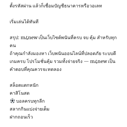
ตั้งรหัสผ่าน แล้วก็เชื่อมบัญชีธนาคารหรือวอเลท
เริ่มเล่นได้ทันที
สรุป: m4new เป็นเว็บไซต์พนันที่ครบ จบ คุ้ม สำหรับทุก
คน
ถ้าคุณกำลังมองหา เว็บพนันออนไลน์ที่ปลอดภัย ระบบดี
เกมครบ โปรโมชั่นคุ้ม รวมทั้งจ่ายจริง — m4new เป็น
คำตอบที่คุณควรจะทดลอง
สล็อตแตกหนัก
คาสิโนสด
บอลครบทุกลีก
สลากกินแบ่งจ่ายเต็ม
ฝากถอนเร็ว