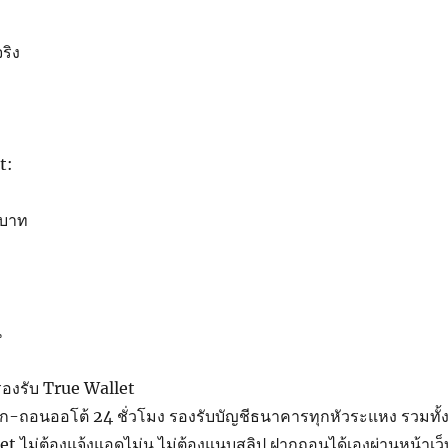
ริง
t:
 บาท
น
รองรับ True Wallet
ก-ถอนออโต้ 24 ชั่วโมง รองรับบัญชีธนาคารทุกหัวระแหง รวมทั้
 ไม่ต้องแจ้งแอดไม่น ไม่ต้องแนบสลิป ฝากถอนได้เองผ่านหน้าเว็