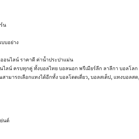
ร์น
แบบอย่าง
อนไลน์ ราคาดี ค่าน้ำประปาแม่น
ลน์ ครบทุกคู่ ทั้งบอลไทย บอลนอก พรีเมียร์ลีก ลาลีกา บอลโลก
ณสามารถเลือกแทงได้อีกทั้ง บอลโดดเดี่ยว, บอลสเต็ป, แทงบอลสด
ย่นต์