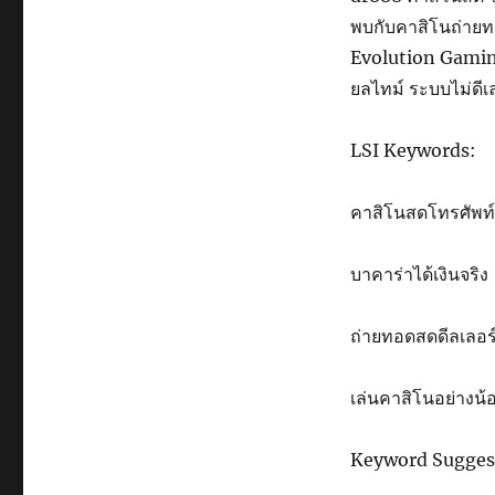
พบกับคาสิโนถ่ายท
Evolution Gaming 
ยลไทม์ ระบบไม่ดีเล
LSI Keywords:
คาสิโนสดโทรศัพท์เค
บาคาร่าได้เงินจริง
ถ่ายทอดสดดีลเลอร
เล่นคาสิโนอย่างน้
Keyword Sugges