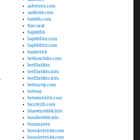
asb9999.com
audi688.com
ba88th.com
Baccarat
baj88thb
baj88thbz.com
baj88thbz.com
baslot168
betboxclubs.com
betflixtikto
betflixtikto.info
,
betflixtikto.info
betm4vip.com
betway
betwin6666.com
bio285th.com
bluewin8888.info
bombet888.win
bonanza99
boonlert1688.com
boonlert1688.com