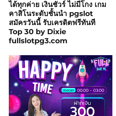
ได้ทุกค่าย เงินชัวร์ ไม่มีโกง เกม
คาสิโนระดับชั้นนำ pgslot
สมัครวันนี้ รับเครดิตฟรีทันที
Top 30 by Dixie
fullslotpg3.com