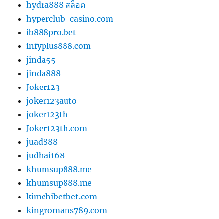
hydra888 สล็อต
hyperclub-casino.com
ib888pro.bet
infyplus888.com
jinda55
jinda888
Joker123
joker123auto
joker123th
Joker123th.com
juad888
judhai168
khumsup888.me
khumsup888.me
kimchibetbet.com
kingromans789.com