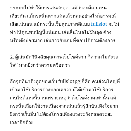
• ระบบไม่ทำให้การเล่นสะดุด: แม้ว่าจะมีเกมเช่น
เดียวกัน แม้กระนั้นหากเล่นแล้วหลุดอย่างไรก็อารมณ์
เสียแน่นอน แม้กระนั้นเว็บคุณภาพดีแบบ
fullslot
จะไม่
ทำให้คุณพบปัญนี้แน่นอน เล่นลื่นไหลไม่มีหลุด ค้าง
หรือเด้งบ่อยมาก เล่นยาวกับเกมที่ชอบได้ตามต้องการ
2. ผู้เล่นมักวินิจฉัยคุณภาพเว็บไซต์จาก “ความไม่กังวล
ใจ” มากยิ่งกว่าความหวือหวา
อีกจุดที่น่าดึงดูดของเว็บ fullslotpg ก็คือ คนส่วนใหญ่ที่
เข้ามาใช้บริการต่างบอกเลยว่า มิได้เข้ามาใช้บริการ
เว็บไซต์แห่งนี้นานเพราะเหตุว่าเว็บไซต์งามเท่านั้น แม้
กระนั้นเลือกใช้งานเนื่องจากเล่นแล้วรู้สึกบันเทิงใจมาก
ยิ่งกว่าเว็บอื่น ไม่ต้องโกรธเคืองแวงระวังตลอดระยะ
เวลาอีกด้วย