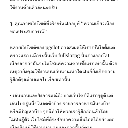
ใช้งานซ้ำแล้วล่ะนะครับ
3. คุณภาพเว็บไซต์ที่จริงจริง มักอยู่ที่ “ความเกี่ยวเนื่อง
ของประสบการณ์”
หลายเว็บไซต์ของ pgslot อาจส่งผลให้เราตรึงใจตั้งแต่
คราวแรก แม้กระนั้นเว็บ fullslotpg นั้นต่างออกไป
เนื่องจากว่ามันจะไม่ใช่แค่ความซาบซึ้งแรกเท่านั้น ด้วย
เหตุว่ายิ่งคุณใช้งานบนเว็บนานเท่าใด มันก็ยิ่งเกิดความ
รู้สึกดีๆสม่ำเสมอไปเรื่อยเท่านั้น
• เล่นนานและยังอารมณ์ดี: บางเว็บไซต์ทีแรกๆดูดี แต่
เล่นไปครู่หนึ่งโหลดช้าบ้าง รายการอาหารมึนงงบ้าง
หรือมีปัญหาบ้าง จุดนี้ทำให้พวกเรารู้สึกอ่อนล้าโดย
ไม่ทันรู้ตัว เว็บไซต์ที่ดีจะรักษาความลื่นไถลได้อย่างต่อ
เนื่องถึงแม้ใช้งานมานานและจากนั้นก็ตาม