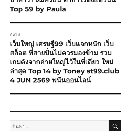
Top 59 by Paula
ถัดไป
เว็บใหญ่ เศรษฐี99 เว็บแจกหนัก เว็บ
เรื่อง
ต่อ
สล็อต ที่สายปั่นไม่ควรมองข้าม รวม
ไป:
เกมดังจากค่ายใหญ่ไว้ในที่เดียว ใหม่
ล่าสุด Top 14 by Toney st99.club
4 JUN 2569 พนันออนไลน์
ค้นห
ค้นหา: