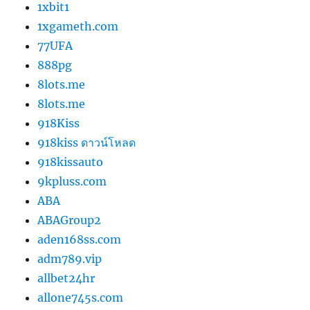
1xbit1
1xgameth.com
77UFA
888pg
8lots.me
8lots.me
918Kiss
918kiss ดาวน์โหลด
918kissauto
9kpluss.com
ABA
ABAGroup2
aden168ss.com
adm789.vip
allbet24hr
allone745s.com