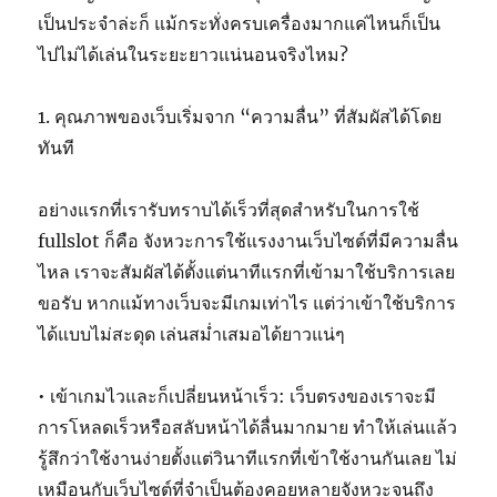
เป็นประจำล่ะก็ แม้กระทั่งครบเครื่องมากแค่ไหนก็เป็น
ไปไม่ได้เล่นในระยะยาวแน่นอนจริงไหม?
1. คุณภาพของเว็บเริ่มจาก “ความลื่น” ที่สัมผัสได้โดย
ทันที
อย่างแรกที่เรารับทราบได้เร็วที่สุดสำหรับในการใช้
fullslot ก็คือ จังหวะการใช้แรงงานเว็บไซต์ที่มีความลื่น
ไหล เราจะสัมผัสได้ตั้งแต่นาทีแรกที่เข้ามาใช้บริการเลย
ขอรับ หากแม้ทางเว็บจะมีเกมเท่าไร แต่ว่าเข้าใช้บริการ
ได้แบบไม่สะดุด เล่นสม่ำเสมอได้ยาวแน่ๆ
• เข้าเกมไวและก็เปลี่ยนหน้าเร็ว: เว็บตรงของเราจะมี
การโหลดเร็วหรือสลับหน้าได้ลื่นมากมาย ทำให้เล่นแล้ว
รู้สึกว่าใช้งานง่ายตั้งแต่วินาทีแรกที่เข้าใช้งานกันเลย ไม่
เหมือนกับเว็บไซต์ที่จำเป็นต้องคอยหลายจังหวะจนถึง