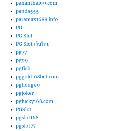
pananthai99.com
panda555
paramax1688.info
PG
PG Slot
PG Slot เว็บใหม่
pg77
pg99
pgfish
pggold168bet.com
pgheng99
pgjoker
pglucky168.com
PGSlot
pgslot168
pgslot77