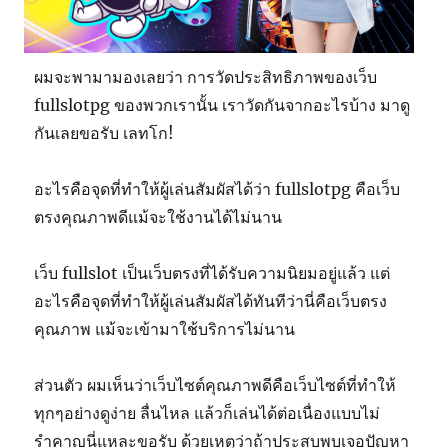
ผมจะพามามองเลยว่า การวัดประสิทธิภาพของเว็บ
fullslotpg ของพวกเรานั้น เราวัดกันจากอะไรบ้าง มาดู
กันเลยขอรับ เลทโก!
อะไรคือจุดที่ทำให้ผู้เล่นสัมผัสได้ว่า fullslotpg คือเว็บ
ตรงคุณภาพดีแม้จะใช้งานได้ไม่นาน
เว็บ fullslot เป็นเว็บตรงที่ได้รับความนิยมอยู่แล้ว แต่
อะไรคือจุดที่ทำให้ผู้เล่นสัมผัสได้ทันทีว่านี่คือเว็บตรง
คุณภาพ แม้จะเข้ามาใช้บริการไม่นาน
ส่วนตัว ผมเห็นว่าเว็บไซต์คุณภาพดีคือเว็บไซต์ที่ทำให้
ทุกๆอย่างดูง่าย ลื่นไหล แล้วก็เล่นได้ต่อเนื่องแบบไม่
รำคาญนี่แหละขอรับ ด้วยเหตุว่าถ้าประสบพบเจอปัญหา