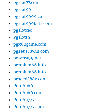
pgslot77.com
pgslot99
pgslot9999.co
pgslot999bets.com
pgslotceo
Pgslotth
pgx62game.com
pgzeus88win.com
power999.net
premium66.info
premium66.info
proded888x.com
PunPro66
PunPro66.com
PunPro777
PunPro777.com