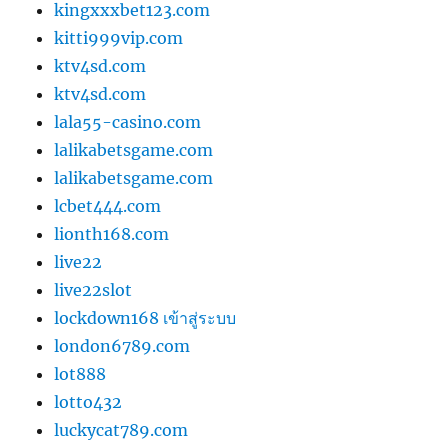
kingxxxbet123.com
kitti999vip.com
ktv4sd.com
ktv4sd.com
lala55-casino.com
lalikabetsgame.com
lalikabetsgame.com
lcbet444.com
lionth168.com
live22
live22slot
lockdown168 เข้าสู่ระบบ
london6789.com
lot888
lotto432
luckycat789.com