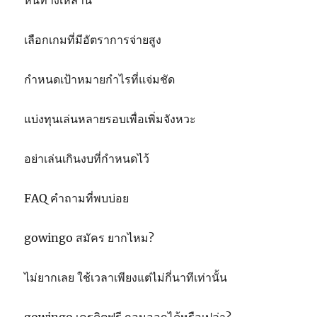
หนทางเหล่านี้
เลือกเกมที่มีอัตราการจ่ายสูง
กำหนดเป้าหมายกำไรที่แจ่มชัด
แบ่งทุนเล่นหลายรอบเพื่อเพิ่มจังหวะ
อย่าเล่นเกินงบที่กำหนดไว้
FAQ คำถามที่พบบ่อย
gowingo สมัคร ยากไหม?
ไม่ยากเลย ใช้เวลาเพียงแต่ไม่กี่นาทีเท่านั้น