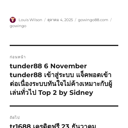
ผู้
เขียน
หมวด
ป้าย
Louis Wilson
ตุลาคม 4, 2025
gowingo88.com
เขียน
เมื่อ
หมู่
กำกับ
gowingo
แนะแนว
ก่อนหน้า
เรื่อง
tunder88 6 November
เรื่อง
ก่อน
tunder88 เข้าสู่ระบบ แจ็คพอตเข้า
หน้า:
ต่อเนื่องระบบทันใจไม่ค้างเหมาะกับผู้
เล่นทั่วไป Top 2 by Sidney
ถัดไป
tr1688 เครดิตฟรี 23 ธันวาคม
เรื่อง