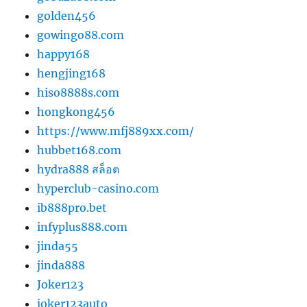
golden456
gowingo88.com
happy168
hengjing168
hiso8888s.com
hongkong456
https://www.mfj889xx.com/
hubbet168.com
hydra888 สล็อต
hyperclub-casino.com
ib888pro.bet
infyplus888.com
jinda55
jinda888
Joker123
joker123auto