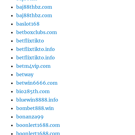
baj88thbz.com
baj88thbz.com
baslot168
betboxclubs.com
betflixtikto
betflixtikto.info
betflixtikto.info
betm4vip.com
betway
betwin6666.com
bio285th.com
bluewin8888.info
bombet888.win
bonanza99
boonlert1688.com
boonlert1688.com