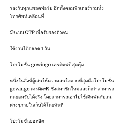
รองรับทุกแพลตฟอร์ม อีกทั้งคอมพิวเตอร์รวมทั้ง
โทรศัพท์เคลื่อนที่
มีระบบ OTP เพื่อรับรองตัวตน
ใช้งานได้ตลอด 1 วัน
โปรโมชั่น gowingo เครดิตฟรี สุดคุ้ม
หนึ่งในสิ่งที่ผู้เล่นให้ความสนใจมากที่สุดคือโปรโมชั่น
gowingo เครดิตฟรี ซึ่งสมาชิกใหม่และก็เก่าสามารถ
กดยอมรับได้จริง โดยสามารถเอาไปใช้เดิมพันกับเกม
ต่างๆภายในเว็บได้โดยทันที
โปรโมชั่นยอดฮิต