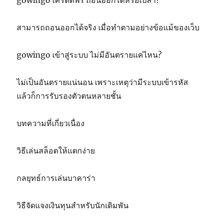
gowingo เครดิตฟรี ถอนออกได้หรือเปล่า?
สามารถถอนออกได้จริง เมื่อทำตามอย่างข้อแม้ของเว็บ
gowingo เข้าสู่ระบบ ไม่มีอันตรายแค่ไหน?
ไม่เป็นอันตรายแน่นอน เพราะเหตุว่ามีระบบเข้ารหัส
แล้วก็การรับรองตัวตนหลายชั้น
บทความที่เกี่ยวเนื่อง
วิธีเล่นสล็อตให้แตกง่าย
กลยุทธ์การเล่นบาคาร่า
วิธีจัดแจงเงินทุนสำหรับนักเดิมพัน