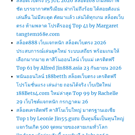
สล็อตเว็บตรง 15 JUL 2026 สล็อต168 เกมสดภาพ
ชัด บรรยากาศพรีเมียม ฝากไม่ถึงร้อย ได้สอยตังแน่
เล่นลื่น ไม่มีสะดุด คัดมาแล้ว เล่นได้ทุกเกม สล็อตเว็บ
ตรง ห้ามพลาด โปรดีรออยู่ Top 41 by Margaret
tangtem168e.com
สล็อต888 เว็บแจกหนัก สล็อตเว็บตรง 2026
ประสบการณ์เล่นยุคใหม่ ระบบเสถียร พร้อมเกมให้
เลือกมากมาย คาสิโนออนไลน์ เว็บแม่ เครดิตฟรี
Top 61 by Alfred Jin888.asia 23 กันยายน 2026
พนันออนไลน์ 188betth สล็อตเว็บตรง เครดิตฟรี
โปรโมชั่นแรง เล่นง่าย ถอนได้จริง เว็บเปิดใหม่
188Bets4.com ใหม่ล่าสุด Top 99 by Rachelle
29 เว็บไซต์แจกหนัก กรกฎาคม 26
สล็อตเครดิตฟรี คาสิโนเว็บใหญ่ มาตรฐานเอเชีย
Top 1 by Leonie Jin55.guru ปั้นทุนจิ๋มเป็นทุนใหญ่
แจกวันเกิด 500 จุดหมายของสายเกมทั่วโลก