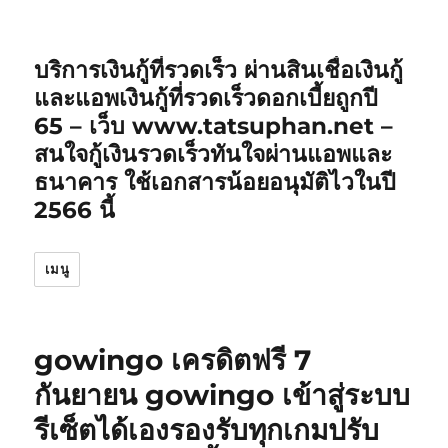
บริการเงินกู้ที่รวดเร็ว ผ่านสินเชื่อเงินกู้
และแอพเงินกู้ที่รวดเร็วดอกเบี้ยถูกปี
65 – เว็บ www.tatsuphan.net –
สนใจกู้เงินรวดเร็วทันใจผ่านแอพและ
ธนาคาร ใช้เอกสารน้อยอนุมัติไวในปี
2566 นี้
เมนู
gowingo เครดิตฟรี 7
กันยายน gowingo เข้าสู่ระบบ
รีเซ็ตได้เองรองรับทุกเกมปรับ