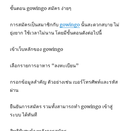
ขั้นตอน gowingo สมัคร ง่ายๆ
การสมัครเป็นสมาชิกกับ
gowingo
นั้นสะดวกสบาย ไม่
ยุ่งยาก ใช้เวลาไม่นาน โดยมีขั้นตอนดังต่อไปนี้
เข้าเว็บหลักของ gowingo
เลือกรายการอาหาร “ลงทะเบียน”
กรอกข้อมูลสำคัญ ตัวอย่างเช่น เบอร์โทรศัพท์และรหัส
ผ่าน
ยืนยันการสมัคร รวมทั้งสามารถทำ gowingo เข้าสู่
ระบบ ได้ทันที