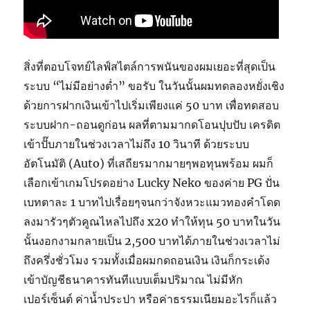
สิ่งที่ตอบโจทย์ไลฟ์สไตล์การพนันของผมเยอะที่สุดเป็น
ระบบ “ไม่มีอย่างต่ำ” ขอรับ ในวันนั้นผมทดลองหยั่งเชิง
ด้วยการฝากเงินเข้าไปเริ่มเพียงแค่ 50 บาท เพื่อทดสอบ
ระบบฝาก-ถอนดูก่อน ผลที่ตามมากดโอนปุบปับ เครดิต
เข้าปั๊บภายในช่วงเวลาไม่ถึง 10 วินาที ด้วยระบบ
อัตโนมัติ (Auto) ที่เสถียรมากมายๆพอทุนพร้อม ผมก็
เลือกเข้าเกมโปรดอย่าง Lucky Neko ของค่าย PG ปั่น
เบทตาละ 1 บาทไปเรื่อยๆจนกว่าจังหวะแมวทองคำโดด
ลงมารัวๆตัวคูณไหลไปถึง x20 ทำให้ทุน 50 บาทในวัน
นั้นงอกงามกลายเป็น 2,500 บาทได้ภายในช่วงเวลาไม่
ถึงครึ่งชั่วโมง รวมทั้งเมื่อผมกดถอนเงิน เงินก็กระเด้ง
เข้าบัญชีธนาคารทันทีแบบเต็มปริมาณ ไม่มีหัก
เปอร์เซ็นต์ ค่าน้ำประปา หรือค่าธรรมเนียมอะไรก็แล้ว