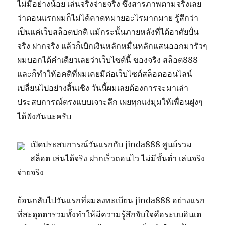
ไม่มีอย่างน้อย เล่นจริงจ่ายจริง ซึ่งสารภาพตามจริงเลย
ว่าตอนแรกผมก็ไม่ได้คาดหมายอะไรมากมาย รู้สึกว่า
เป็นแค่เว็บสล็อตปกติ แม้กระนั้นภายหลังที่ได้อาศัยปั่น
จริง ฝากจริง แล้วก็เบิกเงินหลักหมื่นหลักแสนออกมารัวๆ
ผมบอกได้คำเดียวเลยว่าเว็บไซต์นี้ ของจริง สล็อต888
และก็ทำให้อคติที่ผมเคยมีต่อเว็บไซต์สล็อตออนไลน์
เปลี่ยนไปอย่างสิ้นเชิง วันนี้ผมเลยต้องการจะมาเล่า
ประสบการณ์ตรงแบบเจาะลึก เผยทุกแง่มุมให้เพื่อนฝูงๆ
ได้ฟังกันนะครับ
เปิดประสบการณ์วันแรกกับ jinda888 ศูนย์รวม
สล็อต เล่นได้จริง ฝากเร็วถอนไว ไม่มีขั้นต่ำ เล่นจริง
จ่ายจริง
ย้อนกลับไปวันแรกที่ผมลงทะเบียน jinda888 อย่างแรก
ที่สะดุดตารวมทั้งทำให้มีความรู้สึกจับใจคือระบบอินเต