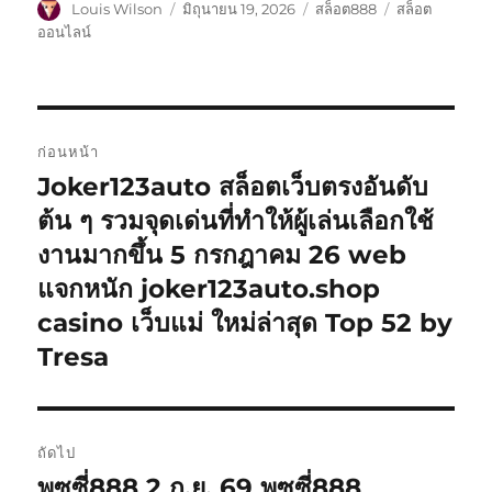
ผู้
เขียน
หมวด
ป้าย
Louis Wilson
มิถุนายน 19, 2026
สล็อต888
สล็อต
เขียน
เมื่อ
หมู่
กำกับ
ออนไลน์
แนะแนว
ก่อนหน้า
เรื่อง
Joker123auto สล็อตเว็บตรงอันดับ
เรื่อง
ก่อน
ต้น ๆ รวมจุดเด่นที่ทำให้ผู้เล่นเลือกใช้
หน้า:
งานมากขึ้น 5 กรกฎาคม 26 web
แจกหนัก joker123auto.shop
casino เว็บแม่ ใหม่ล่าสุด Top 52 by
Tresa
ถัดไป
พุซซี่888 2 ก.ย. 69 พุซซี่888
เรื่อง