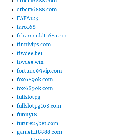
etbet16888.com
etbet16888.com
FAFA123
faro168
fcharoenkit168.com
finnivips.com
fiwdee.bet
fiwdee.win
fortune99vip.com
fox689ok.com
fox689ok.com
fullslotpg
fullslotpg168.com
funny18
future24bet.com
gamehit8888.com