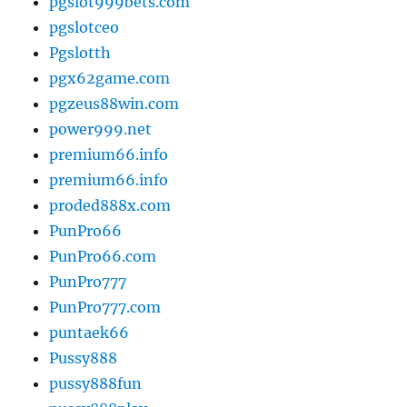
pgslot999bets.com
pgslotceo
Pgslotth
pgx62game.com
pgzeus88win.com
power999.net
premium66.info
premium66.info
proded888x.com
PunPro66
PunPro66.com
PunPro777
PunPro777.com
puntaek66
Pussy888
pussy888fun