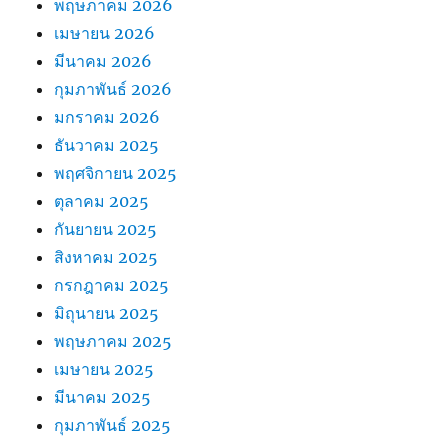
พฤษภาคม 2026
เมษายน 2026
มีนาคม 2026
กุมภาพันธ์ 2026
มกราคม 2026
ธันวาคม 2025
พฤศจิกายน 2025
ตุลาคม 2025
กันยายน 2025
สิงหาคม 2025
กรกฎาคม 2025
มิถุนายน 2025
พฤษภาคม 2025
เมษายน 2025
มีนาคม 2025
กุมภาพันธ์ 2025