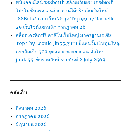
พนันออนไลน์ 188betth สล็อตเว็บตรง เครดิตฟรี
โปรโมชั่นแรง เล่นง่าย ถอนได้จริง เว็บเปิดใหม่
188Bets4.com ใหม่ล่าสุด Top 99 by Rachelle
29 เว็บไซต์แจกหนัก กรกฎาคม 26
สล็อตเครดิตฟรี คาสิโนเว็บใหญ่ มาตรฐานเอเชีย
Top 1 by Leonie Jin55.guru ปั้นทุนจิ๋มเป็นทุนใหญ่
แจกวันเกิด 500 จุดหมายของสายเกมทั่วโลก
jinda55 เข้าร่วมวันนี้ รวยทันที 2 July 2569
คลังเก็บ
สิงหาคม 2026
กรกฎาคม 2026
มิถุนายน 2026