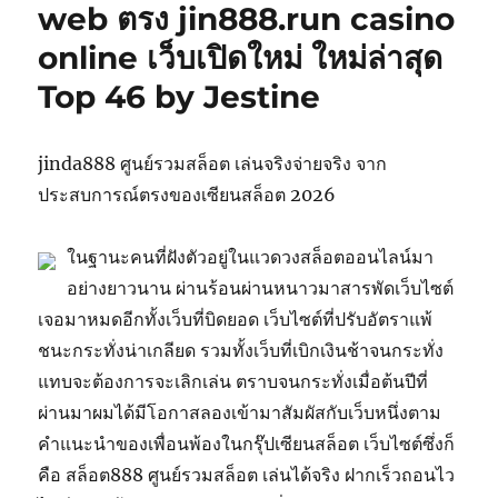
web ตรง jin888.run casino
online เว็บเปิดใหม่ ใหม่ล่าสุด
Top 46 by Jestine
jinda888 ศูนย์รวมสล็อต เล่นจริงจ่ายจริง จาก
ประสบการณ์ตรงของเซียนสล็อต 2026
ในฐานะคนที่ฝังตัวอยู่ในแวดวงสล็อตออนไลน์มา
อย่างยาวนาน ผ่านร้อนผ่านหนาวมาสารพัดเว็บไซต์
เจอมาหมดอีกทั้งเว็บที่บิดยอด เว็บไซต์ที่ปรับอัตราแพ้
ชนะกระทั่งน่าเกลียด รวมทั้งเว็บที่เบิกเงินช้าจนกระทั่ง
แทบจะต้องการจะเลิกเล่น ตราบจนกระทั่งเมื่อต้นปีที่
ผ่านมาผมได้มีโอกาสลองเข้ามาสัมผัสกับเว็บหนึ่งตาม
คำแนะนำของเพื่อนพ้องในกรุ๊ปเซียนสล็อต เว็บไซต์ซึ่งก็
คือ สล็อต888 ศูนย์รวมสล็อต เล่นได้จริง ฝากเร็วถอนไว