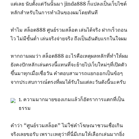
แต่เลย นับตั้งแต่วันนั้นมา jinda888 ก็แปลงเป็นเว็บไซต์
หลักสำหรับในการทำเงินของผมโดยทันที
ทำไม สล็อต888 ศูนย์รวมสล็อต เล่นได้จริง ฝากเร็วถอน
ไว ไม่มีขั้นต่ำ เล่นจริงจ่ายจริง ถึงเป็นอันดับแรกในใจผม
หากถามผมว่า สล็อต888 อะไรคือเหตุผลหลักที่ทำให้ผม
ยังคงปักหลักเล่นตรงนี้แทนที่จะย้ายไปเว็บใหม่ๆที่เปิดตัว
ขึ้นมาทุกเมื่อเชื่อวัน คำตอบสามารถแยกออกเป็นข้อๆ
จากประสบการณ์ตรงที่ผมได้รับในแต่ละวันดังนี้นะครับ
1. ความมากมายของเกมแล้วก็อัตราการแตกที่เป็น
ธรรม
คำว่า “ศูนย์รวมสล็อต” ไม่ใช่คำโฆษณาชวนเชื่อเกิน
จริงเลยขอรับ เพราะเหตุว่าที่นี่มีเกมให้เลือกเล่นมากยิ่ง