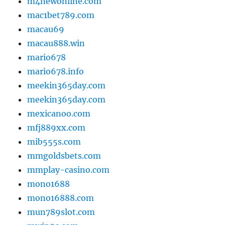
m4newonline.com
mac1bet789.com
macau69
macau888.win
mario678
mario678.info
meekin365day.com
meekin365day.com
mexicanoo.com
mfj889xx.com
mib555s.com
mmgoldsbets.com
mmplay-casino.com
mono1688
mono16888.com
mun789slot.com