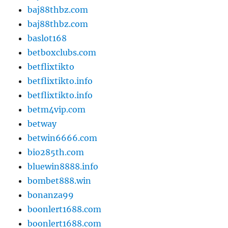
baj88thbz.com
baj88thbz.com
baslot168
betboxclubs.com
betflixtikto
betflixtikto.info
betflixtikto.info
betm4vip.com
betway
betwin6666.com
bio285th.com
bluewin8888.info
bombet888.win
bonanza99
boonlert1688.com
boonlert1688.com