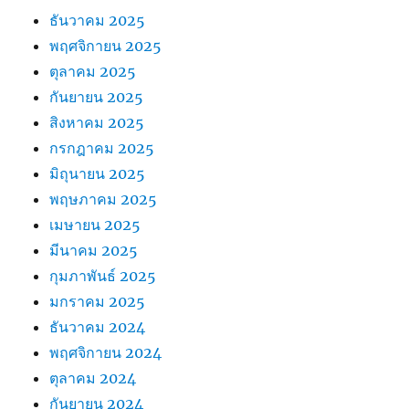
ธันวาคม 2025
พฤศจิกายน 2025
ตุลาคม 2025
กันยายน 2025
สิงหาคม 2025
กรกฎาคม 2025
มิถุนายน 2025
พฤษภาคม 2025
เมษายน 2025
มีนาคม 2025
กุมภาพันธ์ 2025
มกราคม 2025
ธันวาคม 2024
พฤศจิกายน 2024
ตุลาคม 2024
กันยายน 2024