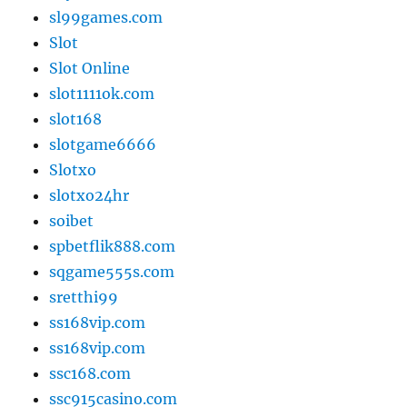
sl99games.com
Slot
Slot Online
slot1111ok.com
slot168
slotgame6666
Slotxo
slotxo24hr
soibet
spbetflik888.com
sqgame555s.com
sretthi99
ss168vip.com
ss168vip.com
ssc168.com
ssc915casino.com