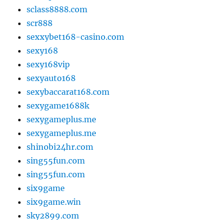
sclass8888.com
scr888
sexxybet168-casino.com
sexy168
sexy168vip
sexyauto168
sexybaccarat168.com
sexygame1688k
sexygameplus.me
sexygameplus.me
shinobi24hr.com
sing55fun.com
sing55fun.com
six9game
six9game.win
sky2899.com