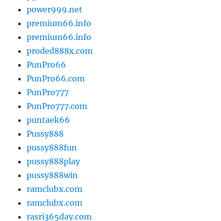
power999.net
premium66.info
premium66.info
proded888x.com
PunPro66
PunPro66.com
PunPro777
PunPro777.com
puntaek66
Pussy888
pussy888fun
pussy888play
pussy888win
ramclubx.com
ramclubx.com
rasri365day.com