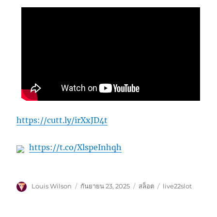
https://cutt.ly/irXxJD4t
https://t.co/XlspeInhqh
ผู้
เขียน
หมวด
ป้าย
Louis Wilson
กันยายน 23, 2025
สล็อต
live22slot
เขียน
เมื่อ
หมู่
กำกับ