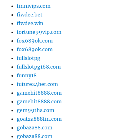
finnivips.com
fiwdee.bet
fiwdee.win
fortune99vip.com
fox689ok.com
fox689ok.com
fullslotpg
fullslotpg168.com
funny18
future24bet.com
gamehit8888.com
gamehit8888.com
gem99ths.com
goatza888fin.com
gobaza88.com
gobaza88.com