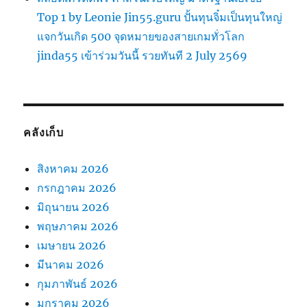
Top 1 by Leonie Jin55.guru ปั้นทุนจิ๋มเป็นทุนใหญ่
แจกวันเกิด 500 จุดหมายของสายเกมทั่วโลก
jinda55 เข้าร่วมวันนี้ รวยทันที 2 July 2569
คลังเก็บ
สิงหาคม 2026
กรกฎาคม 2026
มิถุนายน 2026
พฤษภาคม 2026
เมษายน 2026
มีนาคม 2026
กุมภาพันธ์ 2026
มกราคม 2026