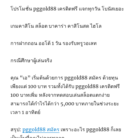
โปรโมชั่น pggold88 เครดิตฟรี แจกทุกวัน โบนัสเยอะ
เกมคาสิโน สล็อต บาคาร่า คาสิโนสด ไฮโล
การฝากถอน ออโต้ 1 วัน รองรับทรูวอเลท
กรณีศึกษาผู้เล่นจริง
คุณ “เอ” เริ่มต้นด้วยการ pggold88 สมัคร ด้วยทุน
เพียงแต่ 100 บาท รวมทั้งได้รับ pggold88 เครดิตฟรี
100 บาทเพิ่ม หลังจากทดสอบเล่นสล็อตแตกง่าย
สามารถได้กำไรได้กว่า 5,000 บาทภายในช่วงระยะ
เวลา 1 อาทิตย์
สรุป:
pggold88 สมัคร
เพราะอะไร pggold88 ก็เลย