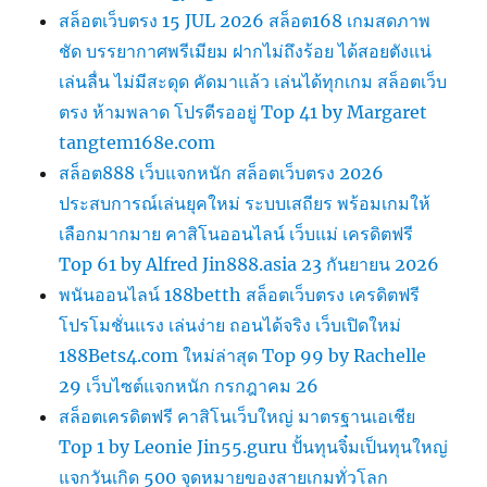
สล็อตเว็บตรง 15 JUL 2026 สล็อต168 เกมสดภาพ
ชัด บรรยากาศพรีเมียม ฝากไม่ถึงร้อย ได้สอยตังแน่
เล่นลื่น ไม่มีสะดุด คัดมาแล้ว เล่นได้ทุกเกม สล็อตเว็บ
ตรง ห้ามพลาด โปรดีรออยู่ Top 41 by Margaret
tangtem168e.com
สล็อต888 เว็บแจกหนัก สล็อตเว็บตรง 2026
ประสบการณ์เล่นยุคใหม่ ระบบเสถียร พร้อมเกมให้
เลือกมากมาย คาสิโนออนไลน์ เว็บแม่ เครดิตฟรี
Top 61 by Alfred Jin888.asia 23 กันยายน 2026
พนันออนไลน์ 188betth สล็อตเว็บตรง เครดิตฟรี
โปรโมชั่นแรง เล่นง่าย ถอนได้จริง เว็บเปิดใหม่
188Bets4.com ใหม่ล่าสุด Top 99 by Rachelle
29 เว็บไซต์แจกหนัก กรกฎาคม 26
สล็อตเครดิตฟรี คาสิโนเว็บใหญ่ มาตรฐานเอเชีย
Top 1 by Leonie Jin55.guru ปั้นทุนจิ๋มเป็นทุนใหญ่
แจกวันเกิด 500 จุดหมายของสายเกมทั่วโลก