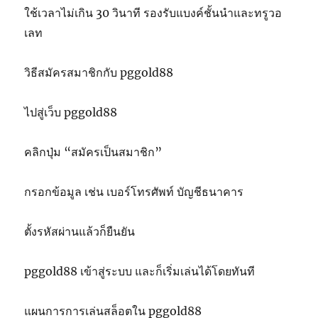
ใช้เวลาไม่เกิน 30 วินาที รองรับแบงค์ชั้นนำและทรูวอ
เลท
วิธีสมัครสมาชิกกับ pggold88
ไปสู่เว็บ pggold88
คลิกปุ่ม “สมัครเป็นสมาชิก”
กรอกข้อมูล เช่น เบอร์โทรศัพท์ บัญชีธนาคาร
ตั้งรหัสผ่านแล้วก็ยืนยัน
pggold88 เข้าสู่ระบบ และก็เริ่มเล่นได้โดยทันที
แผนการการเล่นสล็อตใน pggold88