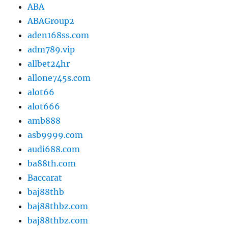
ABA
ABAGroup2
aden168ss.com
adm789.vip
allbet24hr
allone745s.com
alot66
alot666
amb888
asb9999.com
audi688.com
ba88th.com
Baccarat
baj88thb
baj88thbz.com
baj88thbz.com