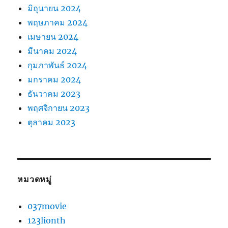
มิถุนายน 2024
พฤษภาคม 2024
เมษายน 2024
มีนาคม 2024
กุมภาพันธ์ 2024
มกราคม 2024
ธันวาคม 2023
พฤศจิกายน 2023
ตุลาคม 2023
หมวดหมู่
037movie
123lionth