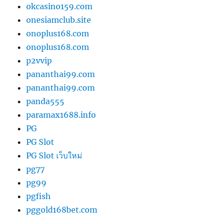
okcasino159.com
onesiamclub.site
onoplus168.com
onoplus168.com
p2vvip
pananthai99.com
pananthai99.com
panda555
paramax1688.info
PG
PG Slot
PG Slot เว็บใหม่
pg77
pg99
pgfish
pggold168bet.com