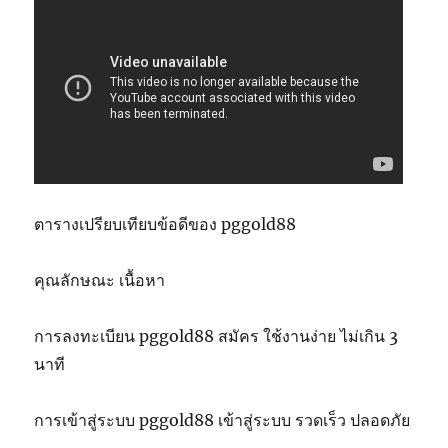
ตารางเปรียบเทียบข้อดีของ pggold88
คุณลักษณะ เนื้อหา
การลงทะเบียน pggold88 สมัคร ใช้งานง่าย ไม่เกิน 3
นาที
การเข้าสู่ระบบ pggold88 เข้าสู่ระบบ รวดเร็ว ปลอดภัย