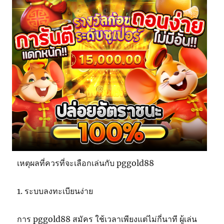
เหตุผลที่ควรที่จะเลือกเล่นกับ pggold88
1. ระบบลงทะเบียนง่าย
การ pggold88 สมัคร ใช้เวลาเพียงแต่ไม่กี่นาที ผู้เล่น