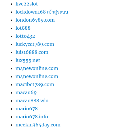
live22slot
lockdown168 เข้าสู่ระบบ
london6789.com
lot888
lotto432
luckycat789.com
luis16888.com
lux555.net
m4newonline.com
m4newonline.com
mac1bet789.com
macau69
macau888.win
mario678
mario678.info
meekin365day.com