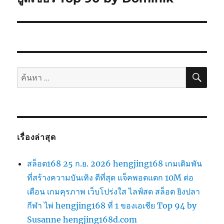
ค้นห
ค้นหา:
เรื่องล่าสุด
สล็อต168 25 ก.ย. 2026 hengjing168 เกมเดิมพัน
ที่สร้างความบันเทิง ดีที่สุด แจ็คพอตแตก 10M ต่อ
เดือน เกมคุรภาพ เว็บโปร่งใส ไลฟ์สด สล็อต ยิงปลา
กีฬา ไพ่ hengjing168 ที่ 1 ของเอเชีย Top 94 by
Susanne hengjing168d.com