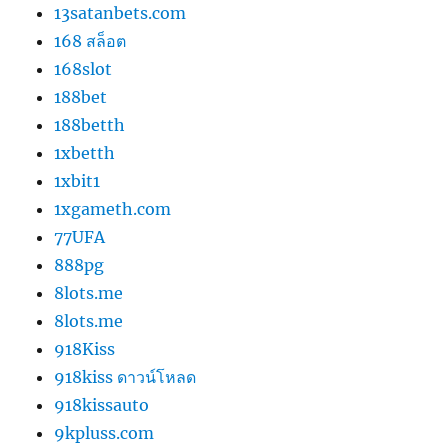
13satanbets.com
168 สล็อต
168slot
188bet
188betth
1xbetth
1xbit1
1xgameth.com
77UFA
888pg
8lots.me
8lots.me
918Kiss
918kiss ดาวน์โหลด
918kissauto
9kpluss.com