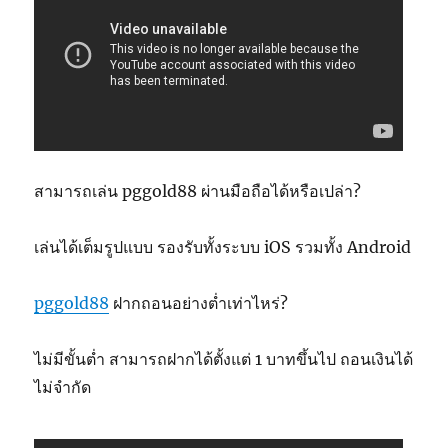
สามารถเล่น pggold88 ผ่านมือถือได้หรือเปล่า?
เล่นได้เต็มรูปแบบ รองรับทั้งระบบ iOS รวมทั้ง Android
pggold88
ฝากถอนอย่างต่ำเท่าไหร่?
ไม่มีขั้นต่ำ สามารถฝากได้ตั้งแต่ 1 บาทขึ้นไป ถอนเงินได้
ไม่จำกัด