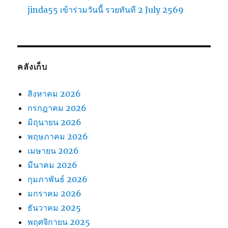
jinda55 เข้าร่วมวันนี้ รวยทันที 2 July 2569
คลังเก็บ
สิงหาคม 2026
กรกฎาคม 2026
มิถุนายน 2026
พฤษภาคม 2026
เมษายน 2026
มีนาคม 2026
กุมภาพันธ์ 2026
มกราคม 2026
ธันวาคม 2025
พฤศจิกายน 2025