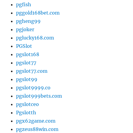
pgfish
pggold168bet.com
pgheng99
pgjoker
pglucky168.com
PGSlot
pgslot168
pgslot77
pgslot77.com
pgslot99
pgslot9999.co
pgslot999bets.com
pgslotceo
Pgslotth
pgx62game.com
pgzeus88win.com