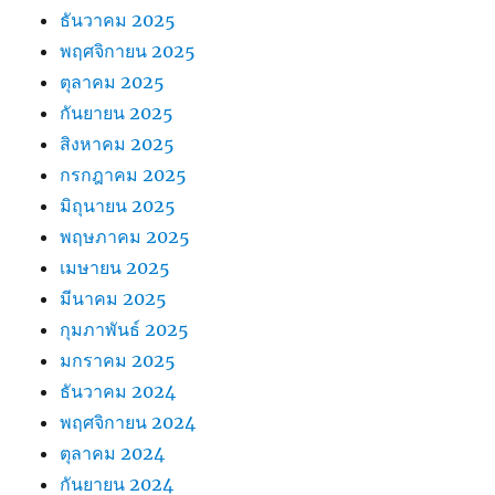
ธันวาคม 2025
พฤศจิกายน 2025
ตุลาคม 2025
กันยายน 2025
สิงหาคม 2025
กรกฎาคม 2025
มิถุนายน 2025
พฤษภาคม 2025
เมษายน 2025
มีนาคม 2025
กุมภาพันธ์ 2025
มกราคม 2025
ธันวาคม 2024
พฤศจิกายน 2024
ตุลาคม 2024
กันยายน 2024