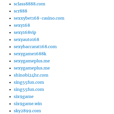
sclass8888.com
scr888
sexxybet168-casino.com
sexy168
sexy168vip
sexyauto168
sexybaccarat168.com
sexygame1688k
sexygameplus.me
sexygameplus.me
shinobi24hr.com
sing55fun.com
sing55fun.com
six9game
six9game.win
sky2899.com