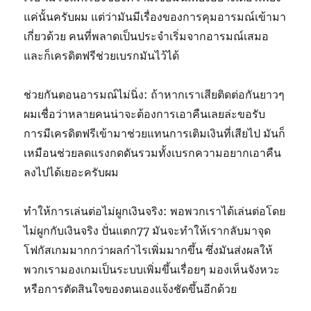
แค่นั้นครับผม แต่ว่ามันมีเรื่องของการคุมอารมณ์เข้ามา
เกี่ยวด้วย คนที่พลาดเป็นประจำเริ่มจากอารมณ์เสมอ
และก็เครดิตฟรีช่วยเบรกมันไว้ได้
ช่วยกันตอนอารมณ์ไม่นิ่ง: ถ้าหากเราเสียติดต่อกันยาวๆ
ผมเชื่อว่าหลายคนน่าจะต้องการเอาคืนเลยล่ะขอรับ
การมีเครดิตฟรีเข้ามาช่วยแทนการเติมเงินที่เสียไป มันก็
เหมือนช่วยลดแรงกดดันรวมทั้งเบรกความอยากเอาคืน
ลงไปได้เยอะครับผม
ทำให้การเล่นต่อไม่ผูกเงินจริง: พอพวกเราได้เล่นต่อโดย
ไม่ผูกกับเงินจริง ปั่นแตก77 มันจะทำให้เรากลับมาจุด
โฟกัสเกมมากกว่าผลกำไรเพิ่มมากขึ้น ซึ่งมันส่งผลให้
พวกเรามองเกมเป็นระบบเพิ่มขึ้นเรื่อยๆ มองเห็นจังหวะ
หรือการตัดสินใจของตนเองแจ้งชัดขึ้นอีกด้วย