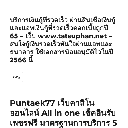
บริการเงินกู้ที่รวดเร็ว ผ่านสินเชื่อเงินกู้
และแอพเงินกู้ที่รวดเร็วดอกเบี้ยถูกปี
65 – เว็บ www.tatsuphan.net –
สนใจกู้เงินรวดเร็วทันใจผ่านแอพและ
ธนาคาร ใช้เอกสารน้อยอนุมัติไวในปี
2566 นี้
เมนู
Puntaek77 เว็บคาสิโน
ออนไลน์ All in one เช็คอินรับ
เพชรฟรี มาตรฐานการบริการ 5