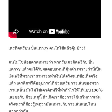
เครดิตฟรีบน ปั่นแตก77 คนใดใช้แล้วคุ้มบ้าง?
คนไม่ใช่น้อยคาดหมายว่า หากรับเครดิตฟรีกับ ปั่น
แตก77 แล้วจะได้รับผลตอบแทนที่คุ้มค่า เพราะว่านี่เป็น
เงินฟรีที่พวกเราสามารถทำเงินได้จริงๆแต่ข้อเท็จจริง
แล้ว เครดิตฟรีคืออุปกรณ์ที่ช่วยเสริมการเล่นของพวก
เราแค่นั้น มันไม่ใช่เครดิตฟรีที่ทำกำไรให้ได้แบบ 100%
เลยขอรับ ด้วยเหตุนี้ ถ้าเกิดเราต้องการใช้เสริมการเล่น
จริงๆเราก็ต้องรู้เหตุว่ามันเหมาะกับการเล่นแบบไหน
มากกว่ากัน