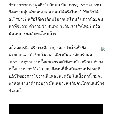
ถ้าหากพวกเราพูดถึงโบนัสบน ปั่นแตก77 เราชอบถาม
ถึงความคุ้มค่าก่อนเสมอ ถอนได้จริงไหม? ใช้แล้วได้
อะไรบ้าง? หรือได้เครดิตฟรีมากแค่ไหน? แต่ว่าน้อยคน
นักที่จะถามคำถามว่า มันเหมาะกับเราจริงไหม? หรือ
มันเหมาะสมกับคนไหนบ้าง
สล็อตเครดิตฟรี บางทีอาจถูกมองว่าเป็นทั้งยัง
พระเอกและตัวร้ายในเวลาเดียวกันเลยล่ะครับผม
เพราะเหตุว่าบางครั้งคุณอาจจะใช้งานมันเจริญ แต่บาง
ครั้งบางคราวก็ไม่ไปเลย ซึ่งมันก็ขึ้นกับความประพฤติ
ปฏิบัติของสาวใช้งานนี่แหละนะครับ ในเนื้อหานี้ ผมจะ
พาคุณมาหาคำตอบว่า มันเหมาะสมกับคนใดกันแน่บ้าง
กันแน่?