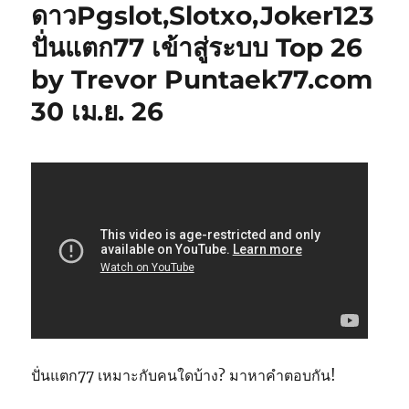
ดาวPgslot,Slotxo,Joker123
ปั่นแตก77 เข้าสู่ระบบ Top 26
by Trevor Puntaek77.com
30 เม.ย. 26
ปั่นแตก77 เหมาะกับคนใดบ้าง? มาหาคำตอบกัน!