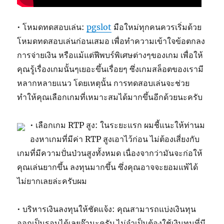
• โหมดทดสอบเล่น:
pgslot
มือใหม่ทุกคนควรเริ่มด้วย
โหมดทดสอบเล่นก่อนเสมอ เพื่อทำความเข้าใจข้อตกลง
การจ่ายเงิน หรือแม้แต่ฟีพบร์พิเศษต่างๆของเกม เพื่อให้
คุณรู้เรื่องเกมนั้นๆเยอะขึ้นเรื่อยๆ ซึ่งเกมสล็อตของเรามี
หลากหลายแนว โดยเหตุนั้น การทดสอบเล่นจะช่วย
ทำให้คุณเลือกเกมที่เหมาะสมได้มากขึ้นอีกด้วยนะครับ
• เลือกเกม RTP สูง: ในระยะแรก ผมชี้แนะให้ท่านม
องหาเกมที่มีค่า RTP สูงเอาไว้ก่อน ไม่ต้องเสี่ยงกับ
เกมที่มีความปั่นป่วนสูงทั้งหมด เนื่องจากว่ามันจะก่อให้
คุณเล่นยากขึ้น ลงทุนมากขึ้น ซึ่งคุณอาจจะยอมแพ้ได้
ไม่ยากเลยล่ะครับผม
• บริหารเงินลงทุนให้ชัดแจ้ง: คุณสามารถแบ่งเงินทุน
ออกเป็นรอบได้เลยจ๊านะครับ ไม่จำเป็นต้องใช้เงินทุนที่มี