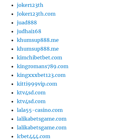
joker123th
Joker123th.com
juad888
judhai168
khumsup888.me
khumsup888.me
kimchibetbet.com
kingromans789.com
kingxxxbet123.com
kitti999vip.com
ktv4sd.com
ktv4sd.com
lala55-casino.com
lalikabetsgame.com
lalikabetsgame.com
lcbet444.com