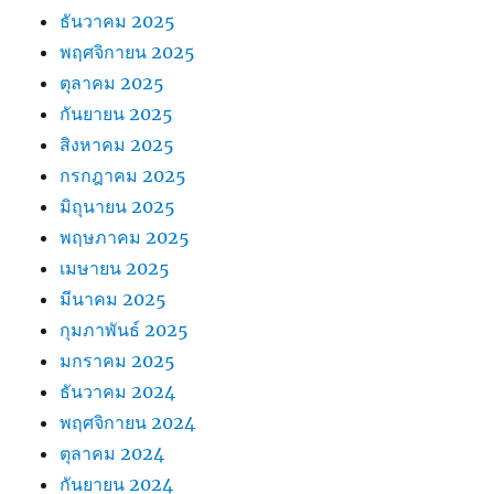
ธันวาคม 2025
พฤศจิกายน 2025
ตุลาคม 2025
กันยายน 2025
สิงหาคม 2025
กรกฎาคม 2025
มิถุนายน 2025
พฤษภาคม 2025
เมษายน 2025
มีนาคม 2025
กุมภาพันธ์ 2025
มกราคม 2025
ธันวาคม 2024
พฤศจิกายน 2024
ตุลาคม 2024
กันยายน 2024