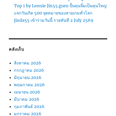
Top 1 by Leonie Jin55.guru ปั้นทุนจิ๋มเป็นทุนใหญ่
แจกวันเกิด 500 จุดหมายของสายเกมทั่วโลก
jinda55 เข้าร่วมวันนี้ รวยทันที 2 July 2569
คลังเก็บ
สิงหาคม 2026
กรกฎาคม 2026
มิถุนายน 2026
พฤษภาคม 2026
เมษายน 2026
มีนาคม 2026
กุมภาพันธ์ 2026
มกราคม 2026