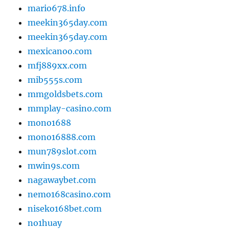
mario678.info
meekin365day.com
meekin365day.com
mexicanoo.com
mfj889xx.com
mib555s.com
mmgoldsbets.com
mmplay-casino.com
mono1688
mono16888.com
mun789slot.com
mwin9s.com
nagawaybet.com
nemo168casino.com
niseko168bet.com
no1huay