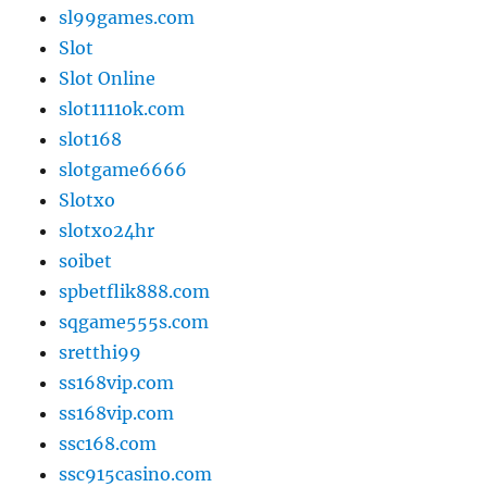
sl99games.com
Slot
Slot Online
slot1111ok.com
slot168
slotgame6666
Slotxo
slotxo24hr
soibet
spbetflik888.com
sqgame555s.com
sretthi99
ss168vip.com
ss168vip.com
ssc168.com
ssc915casino.com