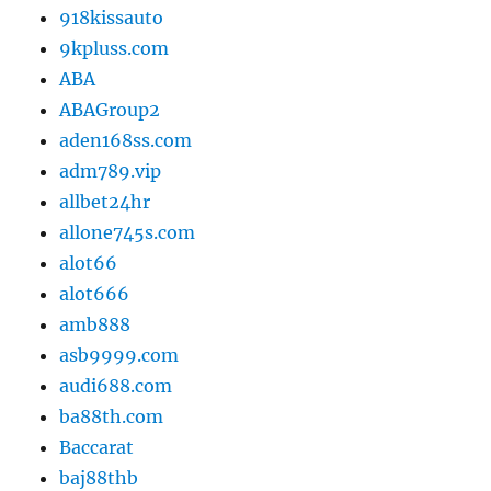
918kissauto
9kpluss.com
ABA
ABAGroup2
aden168ss.com
adm789.vip
allbet24hr
allone745s.com
alot66
alot666
amb888
asb9999.com
audi688.com
ba88th.com
Baccarat
baj88thb