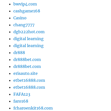
bwvip4.com
cashgame168
Casino
chang7777
dgb222hot.com
digital learning
digital learning
dr888
dr888bet.com
dr888bet.com
erisauto.site
etbet16888.com
etbet16888.com
FAFA123
faro168
fcharoenkit168.com