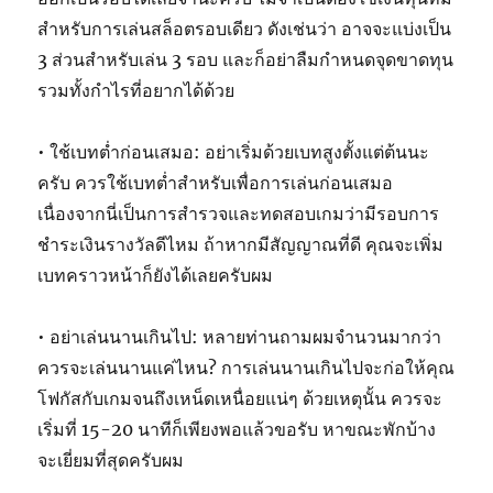
สำหรับการเล่นสล็อตรอบเดียว ดังเช่นว่า อาจจะแบ่งเป็น
3 ส่วนสำหรับเล่น 3 รอบ และก็อย่าลืมกำหนดจุดขาดทุน
รวมทั้งกำไรที่อยากได้ด้วย
• ใช้เบทต่ำก่อนเสมอ: อย่าเริ่มด้วยเบทสูงตั้งแต่ต้นนะ
ครับ ควรใช้เบทต่ำสำหรับเพื่อการเล่นก่อนเสมอ
เนื่องจากนี่เป็นการสำรวจและทดสอบเกมว่ามีรอบการ
ชำระเงินรางวัลดีไหม ถ้าหากมีสัญญาณที่ดี คุณจะเพิ่ม
เบทคราวหน้าก็ยังได้เลยครับผม
• อย่าเล่นนานเกินไป: หลายท่านถามผมจำนวนมากว่า
ควรจะเล่นนานแค่ไหน? การเล่นนานเกินไปจะก่อให้คุณ
โฟกัสกับเกมจนถึงเหน็ดเหนื่อยแน่ๆ ด้วยเหตุนั้น ควรจะ
เริ่มที่ 15-20 นาทีก็เพียงพอแล้วขอรับ หาขณะพักบ้าง
จะเยี่ยมที่สุดครับผม