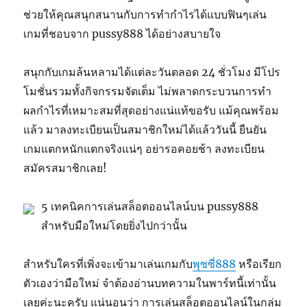
ช่วยให้คุณสนุกสนานกับการทำกำไรได้แบบฟินๆเล่น
เกมที่ชอบจาก pussy888 ได้อย่างสบายใจ
สนุกกับเกมล้นหลามได้แต่ละวันตลอด 24 ชั่วโมง มีโปร
โมชั่นรวมทั้งกิจกรรมจัดเต็ม ไม่พลาดกระบวนการทำ
ผลกำไรที่เหมาะสมที่สุดอย่างแน่แท้ขอรับ แม้คุณพร้อม
แล้ว มาลงทะเบียนเป็นสมาชิกใหม่ได้แล้ววันนี้ ยืนยัน
เกมแตกหนักแตกจริงแน่ๆ อย่ารอคอยช้า ลงทะเบียน
สมัครสมาชิกเลย!
5 เทคนิคการเล่นสล็อตออนไลน์บน pussy888
สำหรับมือใหม่โดยยิ่งไปกว่านั้น
สำหรับใครที่เพิ่งจะเข้ามาเล่นเกมกับ
พุซซี่888
หรือเรียก
ตัวเองว่ามือใหม่ จำต้องอ่านบทความในพาร์ทนี้เท่านั้น
เลยค่ะนะครับ แน่นอนว่า การเล่นสล็อตออนไลน์ในกลุ่ม