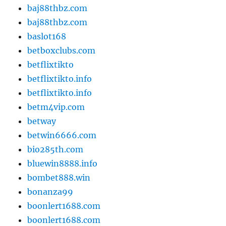
baj88thbz.com
baj88thbz.com
baslot168
betboxclubs.com
betflixtikto
betflixtikto.info
betflixtikto.info
betm4vip.com
betway
betwin6666.com
bio285th.com
bluewin8888.info
bombet888.win
bonanza99
boonlert1688.com
boonlert1688.com