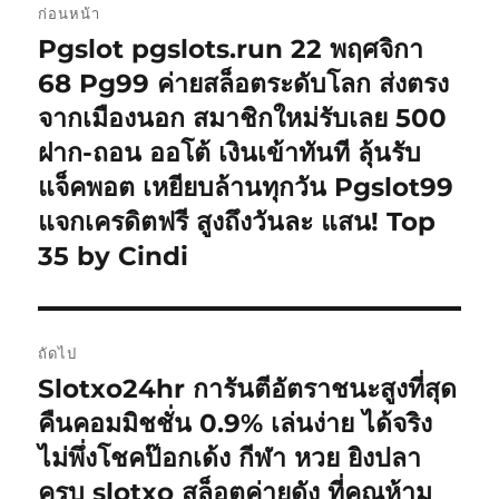
ก่อนหน้า
เรื่อง
Pgslot pgslots.run 22 พฤศจิกา
เรื่อง
ก่อน
68 Pg99 ค่ายสล็อตระดับโลก ส่งตรง
หน้า:
จากเมืองนอก สมาชิกใหม่รับเลย 500
ฝาก-ถอน ออโต้ เงินเข้าทันที ลุ้นรับ
แจ็คพอต เหยียบล้านทุกวัน Pgslot99
แจกเครดิตฟรี สูงถึงวันละ แสน! Top
35 by Cindi
ถัดไป
Slotxo24hr การันตีอัตราชนะสูงที่สุด
เรื่อง
ต่อ
คืนคอมมิชชั่น 0.9% เล่นง่าย ได้จริง
ไป:
ไม่พึ่งโชคป๊อกเด้ง กีฬา หวย ยิงปลา
ครบ slotxo สล็อตค่ายดัง ที่คุณห้าม