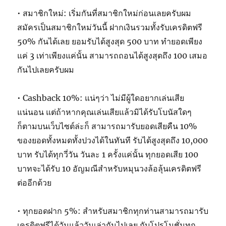
• สมาชิกใหม่: เริ่มกันที่สมาชิกใหม่ก่อนเลยครับผม
สมัครเป็นสมาชิกใหม่วันนี้ ฝากเงินรวมทั้งรับเครดิตฟรี
50% กันได้เลย ยอมรับได้สูงสุด 500 บาท ทำยอดเพียง
แค่ 3 เท่าเพียงแค่นั้น สามารถถอนได้สูงสุดถึง 100 เสมอ
กันไปเลยครับผม
• Cashback 10%: แน่ๆว่า ไม่มีผู้ใดอยากเล่นเสีย
แน่นอน แต่ถ้าหากคุณเล่นเสียแล้วมิได้รับโบนัสใดๆ
ก็ตามบนเว็บไซต์ล่ะก็ สามารถมารับยอดเสียคืน 10%
ของยอดทั้งหมดทั้งปวงได้ในทันที รับได้สูงสุดถึง 10,000
บาท รับได้ทุกวี่วัน วันละ 1 ครั้งแค่นั้น ทุกยอดเสีย 100
บาทจะได้รับ 10 อัญมณีสำหรับหมุนวงล้อลุ้นเครดิตฟรี
ต่ออีกด้วย
• ทุกยอดฝาก 5%: สำหรับสมาชิกทุกท่านสามารถมารับ
เครดิตฟรีได้วันแล้ววันเล่ากันไปเลย กับโปรโมชั่นทุก