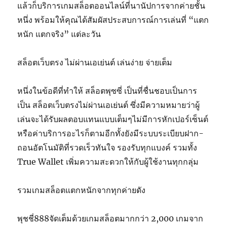
แล้วก็บริการเกมสล็อตออนไลน์ที่นานัปการจากค่ายชั้น
หนึ่ง พร้อมให้คุณได้สัมผัสประสบการณ์การเล่นที่ “แตก
หนัก แตกจริง” แต่ละวัน
สล็อตเว็บตรง ไม่ผ่านเอเย่นต์ เล่นง่าย จ่ายเต็ม
หนึ่งในข้อดีที่ทำให้ สล็อตพุซซี่ เป็นที่ชื่นชอบเป็นการ
เป็น สล็อตเว็บตรงไม่ผ่านเอเย่นต์ ซึ่งมีความหมายว่าผู้
เล่นจะได้รับผลตอบแทนแบบเต็มๆไม่มีการหักเปอร์เซ็นต์
หรือค่าบริการอะไรก็ตามอีกทั้งยังมีระบบระเบียบฝาก-
ถอนอัตโนมัติที่รวดเร็วทันใจ รองรับทุกแบงค์ รวมทั้ง
True Wallet เพิ่มความสะดวกให้กับผู้ใช้งานทุกกลุ่ม
รวมเกมสล็อตแตกหนักจากทุกค่ายดัง
พุชชี่888จัดเต็มด้วยเกมสล็อตมากกว่า 2,000 เกมจาก