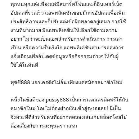
ทุกหนทุกแห่งเพียงแค่มีสมาร์ทโฟนและก็อินเทอร์เน็ต
อัปเดตที่รวดเร็ว แอพพลิเคชันชอบมีการอัปเดตเพื่อเพิ่ม
ประสิทธิภาพและก็ปรับแต่งข้อผิดพลาดอยู่เสมอ การใช้
งานที่มากมาย มีแอพพลิเคชันให้เลือกใช้ตามความ
อยาก ไม่ว่าจะเป็นแอพสำหรับการดำเนินการ การเล่า
เรียน หรือความรื่นเริงใจ แอพพลิเคชันสามารถส่งการ
แจ้งเตือนเพื่ออัปเดตข้อมูลหรือกิจกรรมต่างๆให้กับผู้
ใช้ได้ในทันที
พุซซี่888 แจกเครดิตไม่อั้น เพียงแค่สมัครสมาชิกใหม่
หนึ่งในข้อดีของ pussy888 เป็นการแจกเครดิตฟรีให้กับ
สมาชิกใหม่ โดยไม่ต้องฝากเงินเข้าสู่ระบบเลย! นี่เป็น
จังหวะที่ดีสำหรับคนที่อยากทดลองเล่นเกมสล็อตโดยไม่
ต้องเสี่ยงกับการลงทุนคราวแรก