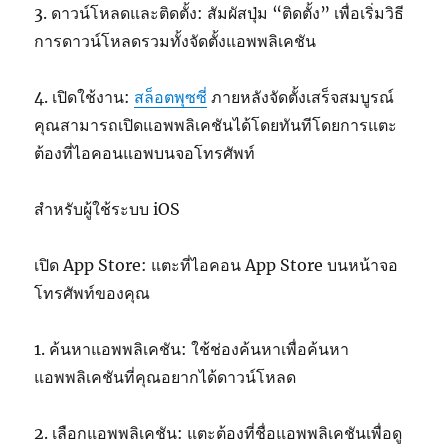
3. ดาวน์โหลดและติดตั้ง: สัมผัสปุ่ม “ติดตั้ง” เพื่อเริ่มวิธี
การดาวน์โหลดรวมทั้งจัดตั้งแอพพลิเคชัน
4. เปิดใช้งาน:
สล็อตพุซซี่
ภายหลังจัดตั้งเสร็จสมบูรณ์
คุณสามารถเปิดแอพพลิเคชันได้โดยทันทีโดยการแตะ
ต้องที่ไอคอนแอพบนจอโทรศัพท์
สำหรับผู้ใช้ระบบ iOS
เปิด App Store: แตะที่ไอคอน App Store บนหน้าจอ
โทรศัพท์ของคุณ
1. ค้นหาแอพพลิเคชัน: ใช้ช่องค้นหาเพื่อค้นหา
แอพพลิเคชันที่คุณอยากได้ดาวน์โหลด
2. เลือกแอพพลิเคชัน: แตะต้องที่ชื่อแอพพลิเคชันเพื่อดู