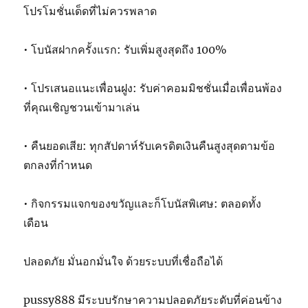
โปรโมชั่นเด็ดที่ไม่ควรพลาด
• โบนัสฝากครั้งแรก: รับเพิ่มสูงสุดถึง 100%
• โปรเสนอแนะเพื่อนฝูง: รับค่าคอมมิชชั่นเมื่อเพื่อนพ้อง
ที่คุณเชิญชวนเข้ามาเล่น
• คืนยอดเสีย: ทุกสัปดาห์รับเครดิตเงินคืนสูงสุดตามข้อ
ตกลงที่กำหนด
• กิจกรรมแจกของขวัญและก็โบนัสพิเศษ: ตลอดทั้ง
เดือน
ปลอดภัย มั่นอกมั่นใจ ด้วยระบบที่เชื่อถือได้
pussy888 มีระบบรักษาความปลอดภัยระดับที่ค่อนข้าง