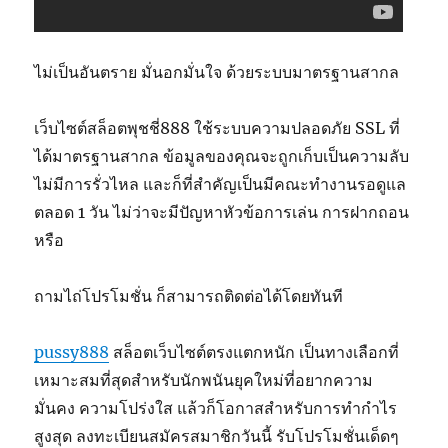
ไม่เป็นอันตราย มั่นอกมั่นใจ ด้วยระบบมาตรฐานสากล
เว็บไซต์สล็อตพุชชี่888 ใช้ระบบความปลอดภัย SSL ที่
ได้มาตรฐานสากล ข้อมูลของคุณจะถูกเก็บเป็นความลับ
ไม่มีการรั่วไหล และก็ที่สำคัญเป็นมีคณะทำงานรอดูแล
ตลอด 1 วัน ไม่ว่าจะมีปัญหาหัวข้อการเล่น การฝากถอน
หรือ
ถามไถ่โปรโมชั่น ก็สามารถติดต่อได้โดยทันที
pussy888
สล็อตเว็บไซต์ตรงแตกหนัก เป็นทางเลือกที่
เหมาะสมที่สุดสำหรับนักพนันยุคใหม่ที่อยากความ
มั่นคง ความโปร่งใส แล้วก็โอกาสสำหรับการทำกำไร
สูงสุด ลงทะเบียนสมัครสมาชิกวันนี้ รับโปรโมชั่นเด็ดๆ