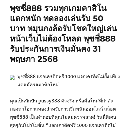
พุซซี่888 รวมทุกเกมคาสิโน
แตกหนัก ทดลองเล่นรับ 50
บาท หมุนกงล้อรับโชคใหญ่เล่น
หน้าเว็บไม่ต้องโหลด พุซซี่888
รับประกันการเงินมั่นคง 31
พฤษภา 2568
พุซซี่888 แจกเครดิตฟรี 1000 แจกเครดิตไม่ยั้ง เพียง
แค่สมัครสมาชิกใหม่
คุณเป็นนักปั่น pussy888 ตัวจริง หรือมือใหม่ที่กำลัง
มองหาโอกาสทองสำหรับการเริ่มพนันออนไลน์ สล็อต
พุซซี่888 เป็นคำตอบที่คุณไม่สมควรพลาด! วันนี้พิเศษ
สุดๆกับโปรโมชั่น “แจกเครดิตฟรี 1000 แจกเครดิตไม่