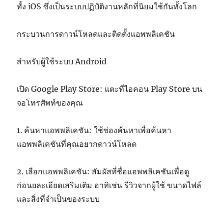
ทั้ง iOS ซึ่งเป็นระบบปฏิบัติงานหลักที่นิยมใช้กันทั้งโลก
กระบวนการดาวน์โหลดและติดตั้งแอพพลิเคชัน
สำหรับผู้ใช้ระบบ Android
เปิด Google Play Store: แตะที่ไอคอน Play Store บน
จอโทรศัพท์ของคุณ
1. ค้นหาแอพพลิเคชัน: ใช้ช่องค้นหาเพื่อค้นหา
แอพพลิเคชันที่คุณอยากดาวน์โหลด
2. เลือกแอพพลิเคชัน: สัมผัสที่ชื่อแอพพลิเคชันเพื่อดู
ก่อนยละเอียดเสริมเติม อาทิเช่น รีวิวจากผู้ใช้ ขนาดไฟล์
และสิ่งที่จำเป็นของระบบ