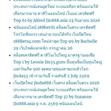
ประสบการณ์เล่นยุคใหม่ ระบบเสถียร พร้อมเกมให้
เลือกมากมาย คาสิโนออนไลน์ เว็บแม่ เครดิตฟรี
Top 61 by Alfred Jin888.asia 23 กันยายน 2026
พนันออนไลน์ 188betth สล็อตเว็บตรง เครดิตฟรี
โปรโมชั่นแรง เล่นง่าย ถอนได้จริง เว็บเปิดใหม่
188Bets4.com ใหม่ล่าสุด Top 99 by Rachelle
29 เว็บไซต์แจกหนัก กรกฎาคม 26
สล็อตเครดิตฟรี คาสิโนเว็บใหญ่ มาตรฐานเอเชีย
Top 1 by Leonie Jin55.guru ปั้นทุนจิ๋มเป็นทุนใหญ่
แจกวันเกิด 500 จุดหมายของสายเกมทั่วโลก
jinda55 เข้าร่วมวันนี้ รวยทันที 2 July 2569
เว็บเปิดใหม่ jinda888 เว็บตรง สล็อตเว็บตรง 2026
ประสบการณ์เล่นยุคใหม่ ระบบเสถียร พร้อมเกมให้
เลือกมากมาย เครดิตฟรี Top 37 by Suzanne
Jin888.asia 9 ก.ค. 2569 พนันออนไลน์