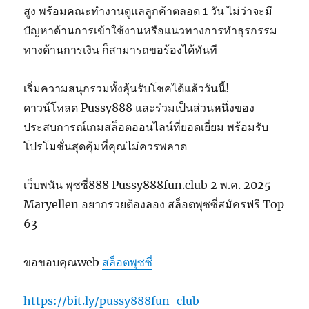
สูง พร้อมคณะทำงานดูแลลูกค้าตลอด 1 วัน ไม่ว่าจะมี
ปัญหาด้านการเข้าใช้งานหรือแนวทางการทำธุรกรรม
ทางด้านการเงิน ก็สามารถขอร้องได้ทันที
เริ่มความสนุกรวมทั้งลุ้นรับโชคได้แล้ววันนี้!
ดาวน์โหลด Pussy888 และร่วมเป็นส่วนหนึ่งของ
ประสบการณ์เกมสล็อตออนไลน์ที่ยอดเยี่ยม พร้อมรับ
โปรโมชั่นสุดคุ้มที่คุณไม่ควรพลาด
เว็บพนัน พุซซี่888 Pussy888fun.club 2 พ.ค. 2025
Maryellen อยากรวยต้องลอง สล็อตพุซซี่สมัครฟรี Top
63
ขอขอบคุณweb
สล็อตพุซซี่
https://bit.ly/pussy888fun-club