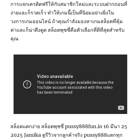
การแจกเครดิตฟรีให้กับสมาชิกใหม่และระบบฝากถอนที่
ง่ายและก็รวดเร็ว ทำให้เกมนี้เป็นที่นิยมอย่างยิ่งใน
วงการเกมออนไลน์ ถ้าคุณกำลังมองหาเกมสล็อตที่คุ้ม
ค่าและก็น่าดึงดูด สล็อตพุซซี่คือตัวเลือกที่ดีที่สุดสำหรับ
คุณ
สล็อตแตกง่าย สล็อตพุซซี่ pussy888fun.io 16 มีนา 25
2025 Jamika ดูรีวิวจากลูกค้าจริง pussy888แตกทุก