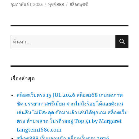
เขียน
หมวด
ป้าย
กุมภาพันธ์ 1, 2025
พุซซี่888
สล็อตพุซซี่
เมื่อ
หมู่
กำกับ
ค้นห
ค้นหา:
เรื่องล่าสุด
สล็อตเว็บตรง 15 JUL 2026 สล็อต168 เกมสดภาพ
ชัด บรรยากาศพรีเมียม ฝากไม่ถึงร้อย ได้สอยตังแน่
เล่นลื่น ไม่มีสะดุด คัดมาแล้ว เล่นได้ทุกเกม สล็อตเว็บ
ตรง ห้ามพลาด โปรดีรออยู่ Top 41 by Margaret
tangtem168e.com
สล็อต888 เว็บแจกหนัก สล็อตเว็บตรง 2026