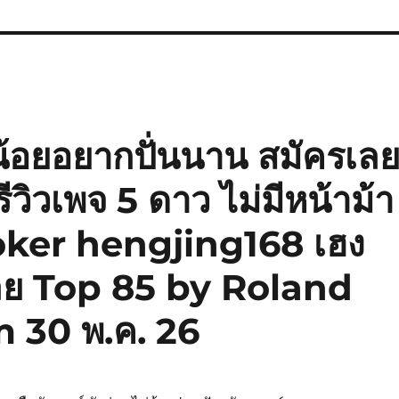
น้อยอยากปั่นนาน สมัครเล
ีวิวเพจ 5 ดาว ไม่มีหน้าม้า
Joker hengjing168 เฮง
ครเลย Top 85 by Roland
 30 พ.ค. 26