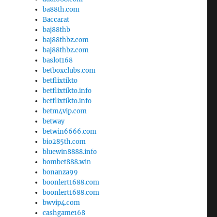
ba88th.com
Baccarat
baj88thb
baj88thbz.com
baj88thbz.com
baslot168
betboxclubs.com
betflixtikto
betflixtikto.info
betflixtikto.info
betm4vip.com
betway
betwin6666.com
bio285th.com
bluewin8888.info
bombet888.win
bonanza99
boonlert1688.com
boonlert1688.com
bwvip4.com
cashgame168