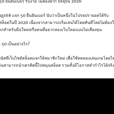
0 ยืนยันเบอร์ รับง่าย ไม่ต้องฝาก ปัจจุบัน 2026
g168 แจก 50 ยืนยันเบอร์ นับว่าเป็นหนึ่งในโปรยปรายอดได้รับ
อตในปี 2026 เนื่องจากสามารถเริ่มเล่นได้โดยทันทีโดยไม่ต้องใ
ากสำหรับมือใหม่หรือคนที่อยากลองเว็บใหม่แบบไม่เสี่ยงทุน
50 เป็นอย่างไร?
บนัสที่เว็บไซต์สล็อตแจกให้สมาชิกใหม่ เพื่อใช้ทดลองเล่นเกมโดยไม
ู้เล่นสามารถนำเครดิตนี้ไปหมุนสล็อต รวมทั้งมีโอกาสทำกำไรได้จริ