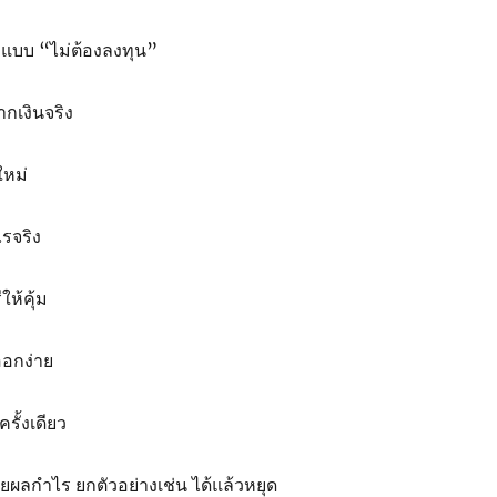
นทีแบบ “ไม่ต้องลงทุน”
กเงินจริง
ใหม่
รจริง
ให้คุ้ม
ออกง่าย
รั้งเดียว
ยผลกำไร ยกตัวอย่างเช่น ได้แล้วหยุด