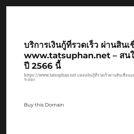
บริการเงินกู้ที่รวดเร็ว ผ่านสินเช
www.tatsuphan.net – สนใจกู
ปี 2566 นี้
https://www.tatsuphan.net แหล่งเงินกู้ที่รวดเร็วผ่านสินเชื่อนอกระ
ระยอง
Buy this Domain