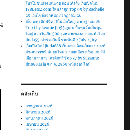
โปรโมชั่นแรง เล่นง่าย ถอนได้จริง เว็บเปิดใหม่
188Bets4.com ใหม่ล่าสุด Top 99 by Rachelle
29 เว็บไซต์แจกหนัก กรกฎาคม 26
สล็อตเครดิตฟรี คาสิโนเว็บใหญ่ มาตรฐานเอเชีย
ช้
Top 1 by Leonie Jin55.guru ปั้นทุนจิ๋มเป็นทุน
ใหญ่ แจกวันเกิด 500 จุดหมายของสายเกมทั่วโลก
jinda55 เข้าร่วมวันนี้ รวยทันที 2 July 2569
เว็บเปิดใหม่ jinda888 เว็บตรง สล็อตเว็บตรง 2026
ประสบการณ์เล่นยุคใหม่ ระบบเสถียร พร้อมเกมให้
เลือกมากมาย เครดิตฟรี Top 37 by Suzanne
Jin888.asia 9 ก.ค. 2569 พนันออนไลน์
่
ง
คลังเก็บ
กรกฎาคม 2026
มิถุนายน 2026
พฤษภาคม 2026
เมษายน 2026