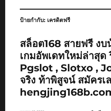
ป้ายกำกับ:
เครดิตฟรี
สล็อต168 สายฟรี งบ
เกมอัพเดทใหม่ล่าสุด ร
Pgslot , Slotxo , 
จริง ท้าพิสูจน์ สมั
hengjing168b.com