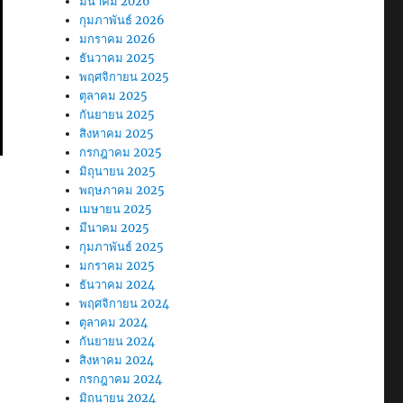
มีนาคม 2026
กุมภาพันธ์ 2026
มกราคม 2026
ธันวาคม 2025
พฤศจิกายน 2025
ตุลาคม 2025
กันยายน 2025
สิงหาคม 2025
กรกฎาคม 2025
มิถุนายน 2025
พฤษภาคม 2025
เมษายน 2025
มีนาคม 2025
กุมภาพันธ์ 2025
มกราคม 2025
ธันวาคม 2024
พฤศจิกายน 2024
ตุลาคม 2024
กันยายน 2024
สิงหาคม 2024
กรกฎาคม 2024
มิถุนายน 2024