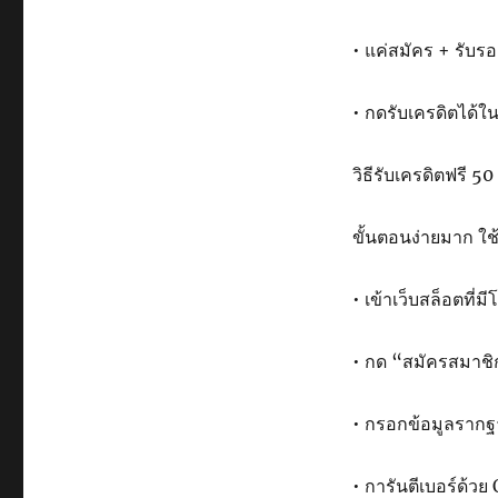
• แค่สมัคร + รับรอ
• กดรับเครดิตได้ใน
วิธีรับเครดิตฟรี 50
ขั้นตอนง่ายมาก ใช้
• เข้าเว็บสล็อตที่ม
• กด “สมัครสมาชิ
• กรอกข้อมูลรากฐาน
• การันตีเบอร์ด้วย