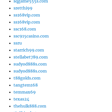
sqgame555s.com
sretthi99
ss168vip.com
ss168vip.com
ssc168.com
ssc915casino.com
ssru
starrich99.com
stellabet789.com
sudyod888s.com
sudyod888s.com
t88golds.com
tangtem168
temmax69
texas24
thehulk888.com