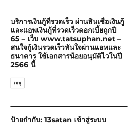
บริการเงินกู้ที่รวดเร็ว ผ่านสินเชื่อเงินกู้
และแอพเงินกู้ที่รวดเร็วดอกเบี้ยถูกปี
65 – เว็บ www.tatsuphan.net –
สนใจกู้เงินรวดเร็วทันใจผ่านแอพและ
ธนาคาร ใช้เอกสารน้อยอนุมัติไวในปี
2566 นี้
เมนู
ป้ายกำกับ:
13satan เข้าสู่ระบบ