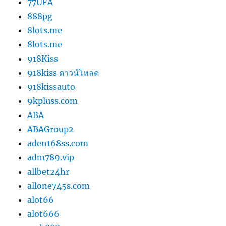
77UFA
888pg
8lots.me
8lots.me
918Kiss
918kiss ดาวน์โหลด
918kissauto
9kpluss.com
ABA
ABAGroup2
aden168ss.com
adm789.vip
allbet24hr
allone745s.com
alot66
alot666