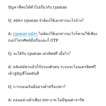
ปัญหาที่พบได้ทั่วไปเกี่ยวกับ 13satan
Q: สมัคร 13satan จำต้องใช้เอกสารอะไรบ้าง?
A:
13satan สมัคร
ไม่ต้องใช้เอกสารอะไรก็ตามใช้เพียง
เบอร์โทรศัพท์มือถือและก็ OTP
Q: จะได้รับ 13satan เครดิตฟรี เมื่อไร?
A: หลังสมัครแล้วก็รับรองตัวตน ระบบจะโอนเครดิตฟรี
เข้าสู่บัญชีโดยทันที
Q: การถอนเงินมีอย่างต่ำหรือเปล่า?
A: ถอนอย่างต่ำเพียง 100 บาท ไม่มีคุณค่าจารีต