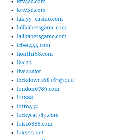
ktv4sd.com
ktv4sd.com
lala55-casino.com
lalikabetsgame.com
lalikabetsgame.com
lcbet444.com
lionth168.com
live22
live22slot
lockdown168 เข้าสู่ระบบ
london6789.com
lot888
lotto432
luckycat789.com
luis16888.com
lux555.net