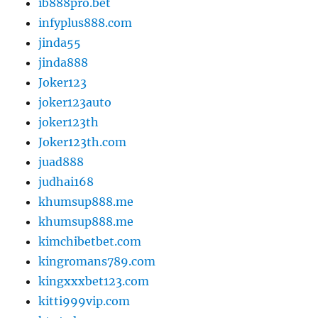
ib888pro.bet
infyplus888.com
jinda55
jinda888
Joker123
joker123auto
joker123th
Joker123th.com
juad888
judhai168
khumsup888.me
khumsup888.me
kimchibetbet.com
kingromans789.com
kingxxxbet123.com
kitti999vip.com