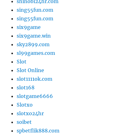
shinobi24hr.com
sing55fun.com
sing55fun.com
six9game
six9game.win
sky2899.com
sl99games.com
Slot
Slot Online
slot1111ok.com
slot168
slotgame6666
Slotxo
slotxo24hr
soibet
spbetflik888.com