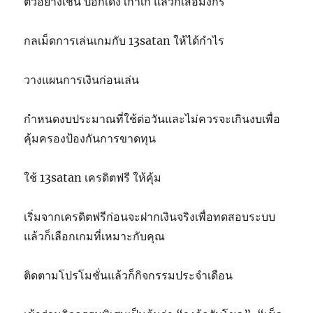
ตัวอย่างเช่น ป๊อกเด้ง เก้าเก แล้วก็เสือมังกร
กลเม็ดการเล่นเกมกับ 13satan ให้ได้กำไร
วางแผนการเงินก่อนเล่น
กำหนดงบประมาณที่ใช้ต่อวันและไม่ควรจะเกินงบเพื่อ
คุ้มครองป้องกันการขาดทุน
ใช้ 13satan เครดิตฟรี ให้คุ้ม
เริ่มจากเครดิตฟรีก่อนจะฝากเงินจริงเพื่อทดสอบระบบ
แล้วก็เลือกเกมที่เหมาะกับคุณ
ติดตามโปรโมชั่นแล้วก็กิจกรรมประจำเดือน