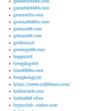
gamehit8888.com
gamehit8888.com
gem99ths.com
goatza888fin.com
gobaza88.com
gobaza88.com
golden456
gowingo88.com
happy168
hengjing168
hiso8888s.com
hongkong456
https://www.mfj889xx.com/
hubbet168.com
hydra888 สล็อต
hyperclub-casino.com