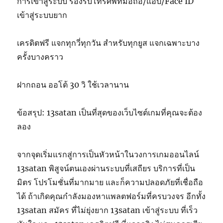
การเข้าสู่ระบบ รองรับโทรศัพท์มือถือ/แอป/Face ID
เข้าสู่ระบบยาก
เครดิตฟรี แจกทุกวี่ทุกวัน สำหรับทุกยูส แจกเฉพาะบาง
ครั้งบางคราว
ฝากถอน ออโต้ 30 วิ ใช้เวลานาน
ข้อสรุป: 13satan เป็นที่สุดของเว็บไซต์เกมที่คุณจะต้อง
ลอง
จากจุดเริ่มแรกสู่การเป็นหัวหน้าในวงการเกมออนไลน์
13satan พิสูจน์ตนเองผ่านระบบที่เสถียร บริการที่เป็น
มิตร โปรโมชั่นที่มากมาย และก็ความปลอดภัยที่เชื่อถือ
ได้ ถ้าเกิดคุณกำลังมองหาแพลตฟอร์มที่ครบวงจร อีกทั้ง
13satan สมัคร ที่ไม่ยุ่งยาก 13satan เข้าสู่ระบบ ที่เร็ว