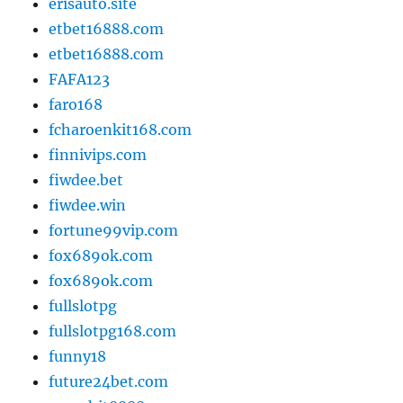
erisauto.site
etbet16888.com
etbet16888.com
FAFA123
faro168
fcharoenkit168.com
finnivips.com
fiwdee.bet
fiwdee.win
fortune99vip.com
fox689ok.com
fox689ok.com
fullslotpg
fullslotpg168.com
funny18
future24bet.com