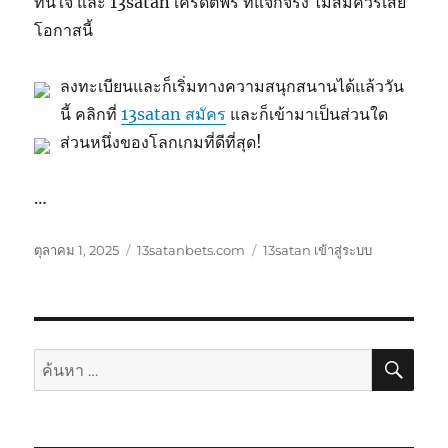
ทันใจ และ 13satan เครดิตฟรี ที่แจกจริง ไม่สมควรเสีย
โอกาสนี้
ลงทะเบียนและก็เริ่มทางความสนุกสนานได้แล้ววัน
นี้ คลิกที่
13satan สมัคร
และก็เข้ามาเป็นส่วนใด
ส่วนหนึ่งของโลกเกมที่ดีที่สุด!
…
เขียน
หมวด
ป้าย
ตุลาคม 1, 2025
13satanbets.com
13satan เข้าสู่ระบบ
เมื่อ
หมู่
กำกับ
ค้นห
ค้นหา: