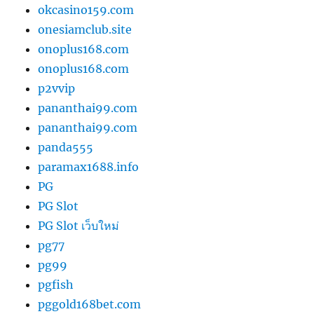
okcasino159.com
onesiamclub.site
onoplus168.com
onoplus168.com
p2vvip
pananthai99.com
pananthai99.com
panda555
paramax1688.info
PG
PG Slot
PG Slot เว็บใหม่
pg77
pg99
pgfish
pggold168bet.com