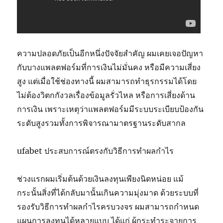
ความปลอดภัยเป็นอีกหนึ่งปัจจัยสำคัญ ผมเคยเจอปัญหา
กับบางแพลตฟอร์มที่การเงินไม่มั่นคง หรือมีความเสี่ยง
สูง แต่เมื่อใช้ช่องทางนี้ ผมสามารถทำธุรกรรมได้โดย
ไม่ต้องวิตกกังวลเรื่องข้อมูลรั่วไหล หรือการเสี่ยงด้าน
การเงิน เพราะเหตุว่าแพลตฟอร์มมีระบบระเบียบป้องกัน
ระดับสูงรวมทั้งการพิจารณามาตรฐานระดับสากล
ufabet ประสบการณ์ตรงกับวิธีการทำผลกำไร
ช่วงแรกผมเริ่มต้นด้วยเงินลงทุนเพียงนิดหน่อย แม้
กระนั้นสิ่งที่ได้กลับมานั้นเกินความมุ่งมาด ด้วยระบบที่
รองรับวิธีการทำผลกำไรครบวงจร ผมสามารถกำหนด
แผนการลงทุนได้หลายแบบ ได้แก่ ผู้กระทำระจายการ