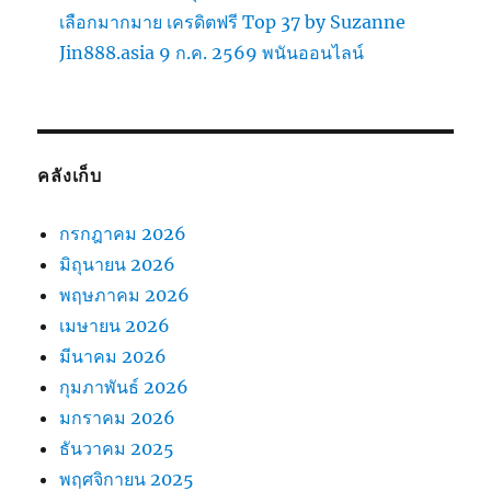
เลือกมากมาย เครดิตฟรี Top 37 by Suzanne
Jin888.asia 9 ก.ค. 2569 พนันออนไลน์
คลังเก็บ
กรกฎาคม 2026
มิถุนายน 2026
พฤษภาคม 2026
เมษายน 2026
มีนาคม 2026
กุมภาพันธ์ 2026
มกราคม 2026
ธันวาคม 2025
พฤศจิกายน 2025