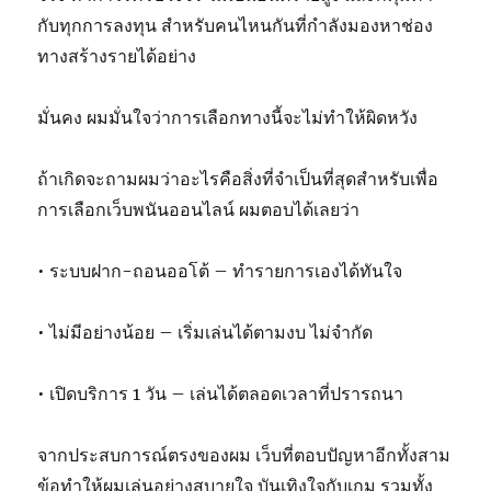
กับทุกการลงทุน สำหรับคนไหนกันที่กำลังมองหาช่อง
ทางสร้างรายได้อย่าง
มั่นคง ผมมั่นใจว่าการเลือกทางนี้จะไม่ทำให้ผิดหวัง
ถ้าเกิดจะถามผมว่าอะไรคือสิ่งที่จำเป็นที่สุดสำหรับเพื่อ
การเลือกเว็บพนันออนไลน์ ผมตอบได้เลยว่า
• ระบบฝาก-ถอนออโต้ – ทำรายการเองได้ทันใจ
• ไม่มีอย่างน้อย – เริ่มเล่นได้ตามงบ ไม่จำกัด
• เปิดบริการ 1 วัน – เล่นได้ตลอดเวลาที่ปรารถนา
จากประสบการณ์ตรงของผม เว็บที่ตอบปัญหาอีกทั้งสาม
ข้อทำให้ผมเล่นอย่างสบายใจ บันเทิงใจกับเกม รวมทั้ง