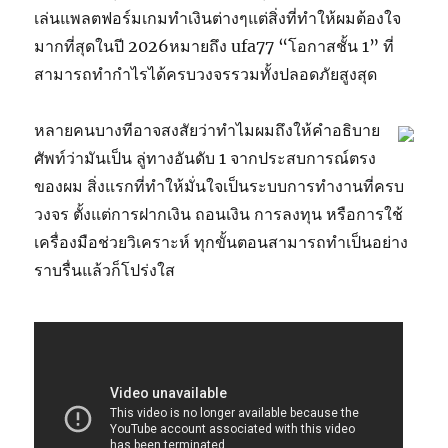
เล่นแพลตฟอร์มเกมทำเงินต่างๆแต่สิ่งที่ทำให้ผมต้องใจ
มากที่สุดในปี 2026หมายถึง ufa77 “โอกาสชั้น 1” ที่
สามารถทำกำไรได้ครบวงจรรวมทั้งปลอดภัยสูงสุด
หลายคนบางทีอาจสงสัยว่าทำไมผมถึงให้คำอธิบาย
ศัพท์ว่ามันเป็น ลู่ทางอันดับ 1 จากประสบการณ์ตรง
ของผม สิ่งแรกที่ทำให้มั่นใจเป็นระบบการทำงานที่ครบ
วงจร ตั้งแต่การฝากเงิน ถอนเงิน การลงทุน หรือการใช้
เครื่องมือช่วยวิเคราะห์ ทุกขั้นตอนสามารถทำเป็นอย่าง
ราบรื่นแล้วก็โปร่งใส