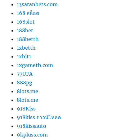
13satanbets.com
168 สล็อต
168slot
188bet
188betth
1xbetth
1xbit1
1xgameth.com
77UFA
888pg
8lots.me
8lots.me
918Kiss
918kiss ดาวน์โหลด
918kissauto
9kpluss.com