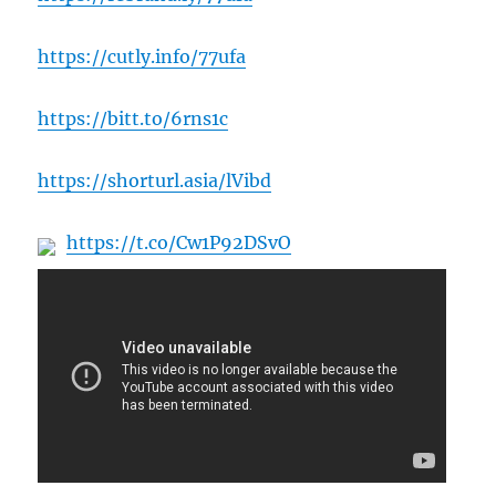
https://cutly.info/77ufa
https://bitt.to/6rns1c
https://shorturl.asia/lVibd
https://t.co/Cw1P92DSvO