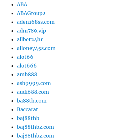
ABA
ABAGroup2
aden168ss.com
adm789.vip
allbet24hr
allone745s.com
alot66
alot666
amb888
asb9999.com
audi688.com
ba88th.com
Baccarat
baj88thb
baj88thbz.com
baj88thbz.com