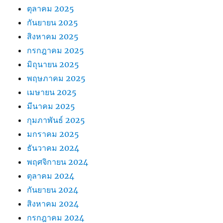
ตุลาคม 2025
กันยายน 2025
สิงหาคม 2025
กรกฎาคม 2025
มิถุนายน 2025
พฤษภาคม 2025
เมษายน 2025
มีนาคม 2025
กุมภาพันธ์ 2025
มกราคม 2025
ธันวาคม 2024
พฤศจิกายน 2024
ตุลาคม 2024
กันยายน 2024
สิงหาคม 2024
กรกฎาคม 2024