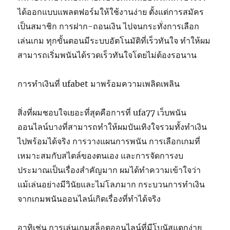
ได้ออกแบบแพลตฟอร์มให้ใช้งานง่าย ตั้งแต่การสมัคร
เป็นสมาชิก การฝาก-ถอนเงิน ไปจนกระทั่งการเลือก
เล่นเกม ทุกขั้นตอนมีระบบอัตโนมัติที่เร็วทันใจ ทำให้ผม
สามารถเริ่มพนันได้รวดเร็วทันใจโดยไม่ต้องรอนาน
การทำเงินที่ ufabet มาพร้อมความเพลิดเพลิน
สิ่งที่ผมชอบใจเยอะที่สุดคือการที่ ufa77 เว็บพนัน
ออนไลน์บางที่สามารถทำให้ผมบันเทิงใจรวมทั้งทำเงิน
ไปพร้อมได้จริง การวางแผนการพนัน การเลือกเกมที่
เหมาะสมกับสไตล์ของตนเอง และการจัดการงบ
ประมาณเป็นเรื่องสำคัญมาก ผมได้ทำความเข้าใจว่า
แม้เล่นอย่างมีวินัยและไม่โลภมาก กระบวนการทำเงิน
จากเกมพนันออนไลน์เกิดเรื่องที่ทำได้จริง
อาทิเช่น การเล่นเกมสล็อตออนไลน์ที่มีโบนัสแตกง่าย