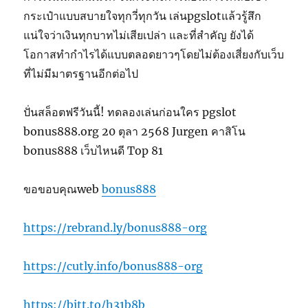
กระเป๋าแบบสบายใจทุกวี่ทุกวัน เล่นpgslotแล้วรู้สึก
แน่ใจว่าเงินทุกบาทไม่เสียเปล่า และที่สำคัญ ยังได้
โอกาสทำกำไรได้แบบตลอดยาวๆโดยไม่ต้องเสี่ยงกับเว็บ
ที่ไม่มีมาตรฐานอีกต่อไป
ปั่นสล็อตฟรีวันนี้! ทดลองเล่นก่อนใคร pgslot
bonus888.org 20 ตุลา 2568 Jurgen คาสิโน
bonus888 เว็บไหนดี Top 81
ขอขอบคุณweb
bonus888
https://rebrand.ly/bonus888-org
https://cutly.info/bonus888-org
https://bitt.to/h31b8b