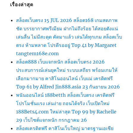
เรื่องล่าสุด
สล็อตเว็บตรง 15 JUL 2026 สล็อต168 เกมสดภาพ
ชัด บรรยากาศพรีเมียม ฝากไม่ถึงร้อย ได้สอยตังแน่
เล่นลื่น ไม่มีสะดุด คัดมาแล้ว เล่นได้ทุกเกม สล็อตเว็บ
ตรง ห้ามพลาด โปรดีรออยู่ Top 41 by Margaret
tangtem168e.com
สล็อต888 เว็บแจกหนัก สล็อตเว็บตรง 2026
ประสบการณ์เล่นยุคใหม่ ระบบเสถียร พร้อมเกมให้
เลือกมากมาย คาสิโนออนไลน์ เว็บแม่ เครดิตฟรี
Top 61 by Alfred Jin888.asia 23 กันยายน 2026
พนันออนไลน์ 188betth สล็อตเว็บตรง เครดิตฟรี
โปรโมชั่นแรง เล่นง่าย ถอนได้จริง เว็บเปิดใหม่
188Bets4.com ใหม่ล่าสุด Top 99 by Rachelle
29 เว็บไซต์แจกหนัก กรกฎาคม 26
สล็อตเครดิตฟรี คาสิโนเว็บใหญ่ มาตรฐานเอเชีย