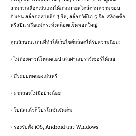
สามารถเลือกเล่นเกมได้มากมายสไตล์ตามความชอบ
ดังเช่น สล็อตคลาสสิก 3 รีล, สล็อตวิดีโอ 5 รีล, สล็อตซื้อ
ฟรีสปิน หรือแม้กระทั้งสล็อตแจ็คพอตใหญ่
คุณลักษณะเด่นที่ทำให้เว็บไซต์สล็อตได้รับความนิยม:
• ไม่ต้องดาวน์โหลดแอป เล่นผ่านเบราว์เซอร์ได้เลย
• มีระบบทดลองเล่นฟรี
• ฝากถอนไม่มีอย่างน้อย
• โบนัสแล้วก็โปรโมชั่นจัดเต็ม
• รองรับทั้ง iOS, Android และ Windows