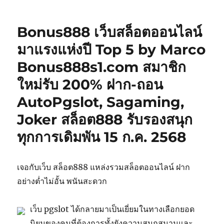
เมื่อ
หมู่
กำกับ
Bonus888 เว็บสล็อตออนไลน์
มาแรงแห่งปี Top 5 by Marco
Bonus888s1.com สมาชิก
ใหม่รับ 200% ฝาก-ถอน
AutoPgslot, Sagaming,
Joker สล็อต888 รับรองสนุก
ทุกการเดิมพัน 15 ก.ค. 2568
เจอกับเว็บ สล็อต888 แหล่งรวมสล็อตออนไลน์ ฝาก
อย่างต่ำไม่อั้น พนันสะดวก
เว็บ pgslot ได้กลายมาเป็นเยี่ยมในทางเลือกยอด
นิยมของคนที่ต้องการทั้งยังความสนุกสนานและ