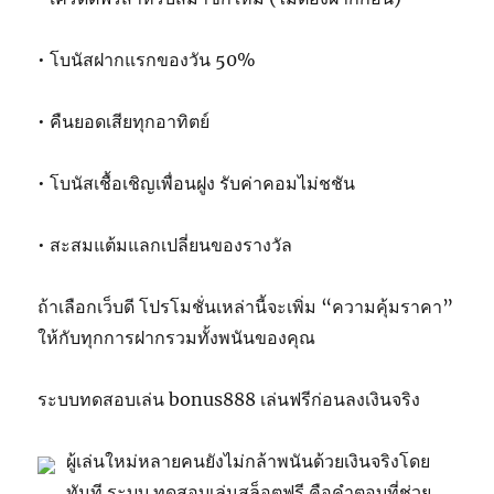
• โบนัสฝากแรกของวัน 50%
• คืนยอดเสียทุกอาทิตย์
• โบนัสเชื้อเชิญเพื่อนฝูง รับค่าคอมไม่ชชัน
• สะสมแต้มแลกเปลี่ยนของรางวัล
ถ้าเลือกเว็บดี โปรโมชั่นเหล่านี้จะเพิ่ม “ความคุ้มราคา”
ให้กับทุกการฝากรวมทั้งพนันของคุณ
ระบบทดสอบเล่น bonus888 เล่นฟรีก่อนลงเงินจริง
ผู้เล่นใหม่หลายคนยังไม่กล้าพนันด้วยเงินจริงโดย
ทันที ระบบ ทดสอบเล่นสล็อตฟรี คือคำตอบที่ช่วย