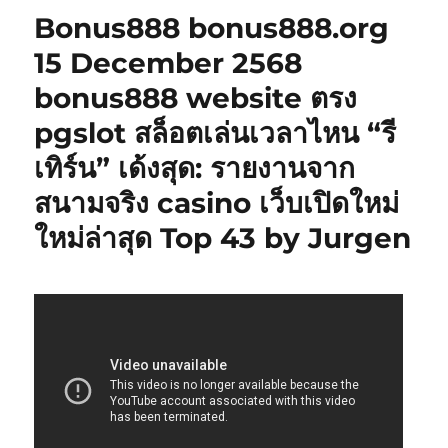
Bonus888 bonus888.org
15 December 2568
bonus888 website ตรง
pgslot สล็อตเล่นเวลาไหน “รี
เทิร์น” เด้งสุด: รายงานจาก
สนามจริง casino เว็บเปิดใหม่
ใหม่ล่าสุด Top 43 by Jurgen