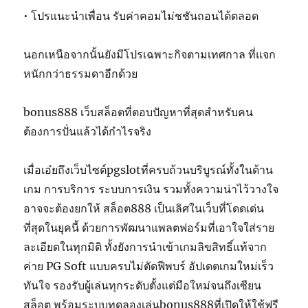
• โปรแนะนำเพื่อน รับค่าคอมไม่ชชันถอนได้ตลอด
นอกเหนือจากนั้นยังมีโปรเฉพาะกิจตามเทศกาล ที่แจก
หนักกว่าธรรมดาอีกด้วย
bonus888 เว็บสล็อตที่ตอบปัญหาที่สุดสำหรับคน
ต้องการปั่นแล้วได้กำไรจริง
เมื่อเอ๋ยถึงเว็บไซต์pgslotที่ครบถ้วนบริบูรณ์ทั้งในด้าน
เกม การบริการ ระบบการเงิน รวมทั้งความน่าไว้วางใจ
อาจจะต้องยกให้ สล็อต888 เป็นเลิศในเว็บที่โดดเด่น
ที่สุดในยุคนี้ ด้วยการพัฒนาแพลตฟอร์มที่เอาใจใส่ราย
ละเอียดในทุกมิติ ทั้งยังการนำเข้าเกมลิขสิทธิ์แท้จาก
ค่าย PG Soft แบบครบไม่ตัดฟีพบร์ อัปเดตเกมใหม่เร็ว
ทันใจ รองรับผู้เล่นทุกระดับตั้งแต่มือใหม่จนถึงเซียน
สล็อต พร้อมระบบทดลองเล่นbonus888ที่เปิดให้ใช้ฟรี