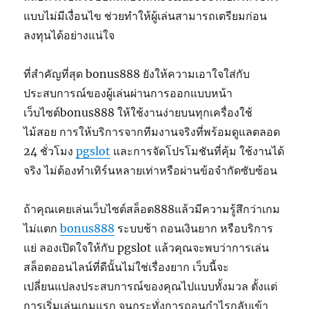
แบบไม่มีเงื่อนไข ช่วยทำให้ผู้เล่นสามารถเตรียมก่อน
ลงทุนได้อย่างแน่ใจ
ที่สำคัญที่สุด bonus888 ยังให้ความเอาใจใส่กับ
ประสบการณ์ของผู้เล่นผ่านการออกแบบหน้า
เว็บไซต์bonus888 ให้ใช้งานง่ายบนทุกเครื่องใช้
ไม้สอย การให้บริการจากทีมงานจริงที่พร้อมดูแลตลอด
24 ชั่วโมง
pgslot
และการจัดโปรโมชันที่คุ้ม ใช้งานได้
จริง ไม่ต้องทำเทิร์นหลายเท่าหรือผ่านข้อจำกัดซับซ้อน
ถ้าคุณเคยเล่นเว็บไซต์สล็อต888แล้วมีความรู้สึกว่าเกม
ไม่แตก
bonus888
ระบบช้า ถอนเงินยาก หรือบริการ
แย่ ลองเปิดใจให้กับ pgslot แล้วคุณจะพบว่าการเล่น
สล็อตออนไลน์ที่ดีนั้นไม่ใช่เรื่องยาก เว็บนี้จะ
เปลี่ยนแปลงประสบการณ์ของคุณไปแบบทั้งมวล ตั้งแต่
การเริ่มเล่นเกมแรก จนกระทั่งการถอนกำไรกลับเข้า