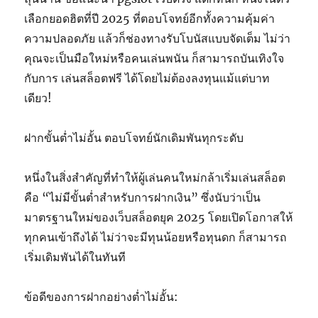
เลือกยอดฮิตที่ปี 2025 ที่ตอบโจทย์อีกทั้งความคุ้มค่า
ความปลอดภัย แล้วก็ช่องทางรับโบนัสแบบจัดเต็ม ไม่ว่า
คุณจะเป็นมือใหม่หรือคนเล่นพนัน ก็สามารถบันเทิงใจ
กับการ เล่นสล็อตฟรี ได้โดยไม่ต้องลงทุนแม้แต่บาท
เดียว!
ฝากขั้นต่ำไม่อั้น ตอบโจทย์นักเดิมพันทุกระดับ
หนึ่งในสิ่งสำคัญที่ทำให้ผู้เล่นคนใหม่กล้าเริ่มเล่นสล็อต
คือ “ไม่มีขั้นต่ำสำหรับการฝากเงิน” ซึ่งนับว่าเป็น
มาตรฐานใหม่ของเว็บสล็อตยุค 2025 โดยเปิดโอกาสให้
ทุกคนเข้าถึงได้ ไม่ว่าจะมีทุนน้อยหรือทุนดก ก็สามารถ
เริ่มเดิมพันได้ในทันที
ข้อดีของการฝากอย่างต่ำไม่อั้น: