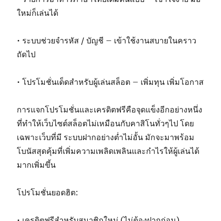
ใหม่ก็เล่นได้
• ระบบช่วยจำรหัส / บัญชี – เข้าใช้งานสบายในคราว
ถัดไป
• โปรโมชั่นเด็ดสำหรับผู้เล่นสล็อต – เพิ่มทุน เพิ่มโอกาส
การแจกโปรโมชั่นและเครดิตฟรีคือจุดแข็งอีกอย่างหนึ่ง
ที่ทำให้เว็บไซต์สล็อตไม่เหมือนกับคาสิโนทั่วๆไป โดย
เฉพาะเว็บที่มี ระบบฝากอย่างต่ำไม่อั้น มักจะมาพร้อม
โบนัสสุดคุ้มที่เพิ่มความเพลิดเพลินและกำไรให้ผู้เล่นได้
มากเพิ่มขึ้น
โปรโมชั่นยอดฮิต:
• เครดิตฟรีสำหรับสมาชิกใหม่ (ไม่ต้องฝากก่อน)