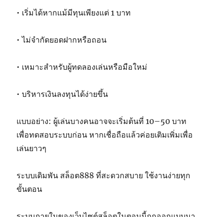
• เริ่มได้หากแม้มีทุนเพียงแต่ 1 บาท
• ไม่จำกัดยอดฝากหรือถอน
• เหมาะสำหรับผู้ทดลองเล่นหรือมือใหม่
• บริหารเงินลงทุนได้ง่ายขึ้น
แบบอย่าง: ผู้เล่นบางคนอาจจะเริ่มต้นที่ 10–50 บาท
เพื่อทดสอบระบบก่อน หากเชื่อถือแล้วค่อยเติมเพิ่มเพื่อ
เล่นยาวๆ
ระบบเดิมพัน สล็อต888 ที่สะดวกสบาย ใช้งานง่ายทุก
ขั้นตอน
ระบบภายในของเว็บไซต์สล็อตในตอนนี้ถูกออกแบบมา