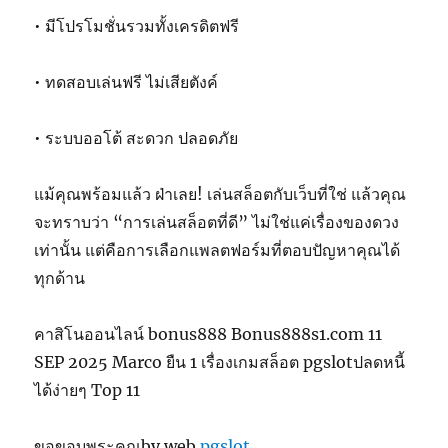
• มีโปรโมชั่นรวมทั้งเครดิตฟรี
• ทดสอบเล่นฟรี ไม่เสียตังค์
• ระบบออโต้ สะดวก ปลอดภัย
แม้คุณพร้อมแล้ว ฝ่าเลย! เล่นสล็อตกับเว็บที่ใช่ แล้วคุณ
จะทราบว่า “การเล่นสล็อตที่ดี” ไม่ใช่แค่เรื่องของดวง
เท่านั้น แต่คือการเลือกแพลตฟอร์มที่ตอบปัญหาคุณได้
ทุกด้าน
คาสิโนออนไลน์ bonus888 Bonus888s1.com 11
SEP 2025 Marco ยืน 1 เรื่องเกมสล็อต pgslotปลดหนี้
ได้ง่ายๆ Top 11
ขอขอบพระคุณby web
pgslot