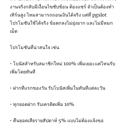
งานจริงกลับมีเงื่อนไขซับซ้อน ต้องแชร์ จำเป็นต้องทำ
เทิร์นสูง ไหมสามารถถอนเงินได้จริง แต่ที่ pgslot
โปรโมชันใช้ได้จริง ข้อตกลงไม่ยุ่งยาก และไม่มีหมก
เม็ด
โปรโมชันที่น่าสนใจ เช่น
• โบนัสสำหรับสมาชิกใหม่ 100% เพิ่มเยอะแค่ไหนรับ
เพิ่มโดยทันที
• ฝากทีแรกของวัน รับโบนัสเพิ่มในทันทีแต่ละวัน
• ทุกยอดฝาก รับเครดิตเพิ่ม 10%
• คืนยอดเสียรายสัปดาห์ 5% แบบไม่ต้องแจ้งขอ