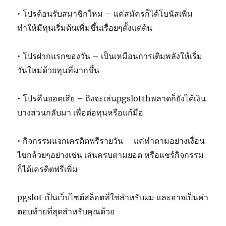
• โปรต้อนรับสมาชิกใหม่ – แค่สมัครก็ได้โบนัสเพิ่ม
ทำให้มีทุนเริ่มต้นเพิ่มขึ้นเรื่อยๆตั้งแต่ต้น
• โปรฝากแรกของวัน – เป็นเหมือนการเติมพลังให้เริ่ม
วันใหม่ด้วยทุนที่มากขึ้น
• โปรคืนยอดเสีย – ถึงจะเล่นpgslotthพลาดก็ยังได้เงิน
บางส่วนกลับมา เพื่อต่อทุนหรือแก้มือ
• กิจกรรมแจกเครดิตฟรีรายวัน – แค่ทำตามอย่างเงื่อน
ไขกล้วยๆอย่างเช่น เล่นครบตามยอด หรือแชร์กิจกรรม
ก็ได้เครดิตฟรีเพิ่ม
pgslot เป็นเว็บไซต์สล็อตที่ใช่สำหรับผม และอาจเป็นคำ
ตอบท้ายที่สุดสำหรับคุณด้วย