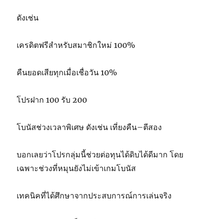
ดังเช่น
เครดิตฟรีสำหรับสมาชิกใหม่ 100%
คืนยอดเสียทุกเมื่อเชื่อวัน 10%
โปรฝาก 100 รับ 200
โบนัสช่วงเวลาพิเศษ ดังเช่น เที่ยงคืน–ตีสอง
บอกเลยว่าโปรกลุ่มนี้ช่วยต่อทุนได้ดิบได้ดีมาก โดย
เฉพาะช่วงที่หมุนยังไม่เข้าเกมโบนัส
เทคนิคที่ได้ศึกษาจากประสบการณ์การเล่นจริง