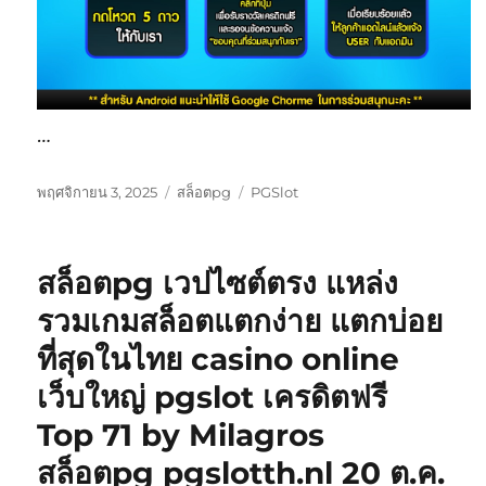
…
เขียน
หมวด
ป้าย
พฤศจิกายน 3, 2025
สล็อตpg
PGSlot
เมื่อ
หมู่
กำกับ
สล็อตpg เวปไซต์ตรง แหล่ง
รวมเกมสล็อตแตกง่าย แตกบ่อย
ที่สุดในไทย casino online
เว็บใหญ่ pgslot เครดิตฟรี
Top 71 by Milagros
สล็อตpg pgslotth.nl 20 ต.ค.