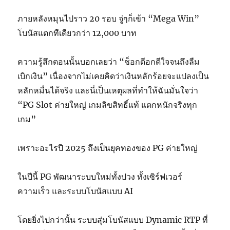
ภายหลังหมุนไปราว 20 รอบ จู่ๆก็เข้า “Mega Win”
โบนัสแตกทีเดียวกว่า 12,000 บาท
ความรู้สึกตอนนั้นบอกเลยว่า “ช็อกดีอกดีใจจนถึงลืม
เบิกเงิน” เนื่องจากไม่เคยคิดว่าเงินหลักร้อยจะแปลงเป็น
หลักหมื่นได้จริง และนี่เป็นเหตุผลที่ทำให้ฉันมั่นใจว่า
“PG Slot ค่ายใหญ่ เกมลิขสิทธิ์แท้ แตกหนักจริงทุก
เกม”
เพราะอะไรปี 2025 ถึงเป็นยุคทองของ PG ค่ายใหญ่
ในปีนี้ PG พัฒนาระบบใหม่ทั้งปวง ทั้งเซิร์ฟเวอร์
ความเร็ว และระบบโบนัสแบบ AI
โดยยิ่งไปกว่านั้น ระบบสุ่มโบนัสแบบ Dynamic RTP ที่