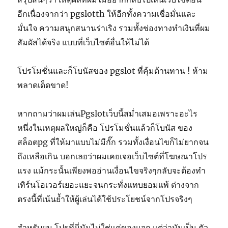
อีกเนื่องจากว่า pgslotth ให้อีกทั้งความเชื่อมั่นและ
มั่นใจ ความสนุกสนานร่าเริง รวมทั้งช่องทางทำเงินที่ผม
สัมผัสได้จริง แบบที่เว็บไซต์อื่นให้ไม่ได้
โปรโมชั่นและก็โบนัสของ pgslot ที่คุ้มต้านทาน ! ห้าม
พลาดเด็ดขาด!
หากถามว่าผมเล่นPgslotเว็บนี้สม่ำเสมอเพราะอะไร
หนึ่งในเหตุผลใหญ่ก็คือ โปรโมชั่นแล้วก็โบนัส ของ
สล็อตpg ที่ให้มาแบบไม่มีกั๊ก รวมทั้งเงื่อนไขก็ไม่ยากจน
ถึงเหลือเกิน บอกเลยว่าผมเคยเจอเว็บไซต์ที่โฆษณาโปร
แรง แม้กระนั้นเพียงพออ่านเงื่อนไขจริงๆกลับจะต้องทำ
เทิร์นโอเวอร์เยอะแยะจนกระทั่งแทบยอมแพ้ ต่างจาก
ตรงนี้ที่เน้นย้ำให้ผู้เล่นได้ใช้ประโยชน์จากโปรจริงๆ
สำหรับผม โปรที่นี่มันไม่ใช่แค่ของแจก แต่ว่ามันเป็น ตัว