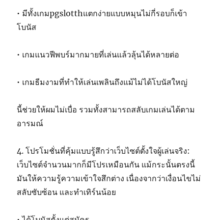
• มีทั้งเกมpgslotthแตกง่ายแบบหมุนไม่กี่รอบก็เข้า
โบนัส
• เกมแนวฟีพบร์มากมายที่เล่นแล้วลุ้นได้หลายต่อ
• เกมธีมงามที่ทำให้เล่นเพลินถึงแม้ไม่ได้โบนัสใหญ่
นี้ช่วยให้ผมไม่เบื่อ รวมทั้งสามารถสลับเกมเล่นได้ตาม
อารมณ์
4. โปรโมชั่นที่คุ้มแบบรู้สึกว่าเว็บไซต์ตั้งใจผู้เล่นจริง:
เว็บไซต์จำนวนมากก็มีโปรเหมือนกัน แม้กระนั้นตรงนี้
มันให้ความรู้ความเข้าใจสึกต่าง เนื่องจากว่าเงื่อนไขไม่
สลับซับซ้อน และทำเทิร์นน้อย
• ได้โบนัสตั้งแต่สมัคร