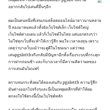
อยากกลับไปเล่นที่อื่นๆอีก
ผมเป็นคนหนึ่งที่เล่นเกมสล็อตออนไลน์มายาวนานหลาย
ปี ลองมาหมดแล้วทั้งยังเว็บไซต์เล็ก เว็บไซต์ใหญ่
เว็บไซต์ต่างแดน แล้วก็เว็บไซต์ในไทย แต่บอกตรงๆว่า
ไม่ใช่ทุกเว็บที่จะทำให้เรารู้สึก พอใจ เวลาลงทุน เพราะ
เหตุว่าบางเว็บแม้ว่าจะดูดีในโฆษณา แต่ว่าพอ
เล่นpgslotthจริงกลับมีปัญหาอีกทั้งเรื่องระบบที่กระตุก
การฝากถอนช้า และก็บางเวลาก็มีความคิดว่าผลของ
การเล่นมันไม่แฟร์
ตราบจนกระทั่งผมได้ลองเล่นกับ pgslotth ความรู้สึก
มันต่างออกไปจริงๆและนี่เป็นเหตุผลลึกๆที่ทำให้ผม
ตกลงใจใช้ตรงนี้เป็นเว็บไซต์หลัก
1. ความมั่นคงยั่งยืนและก็ความน่าวางใจ: อย่างแรกที่