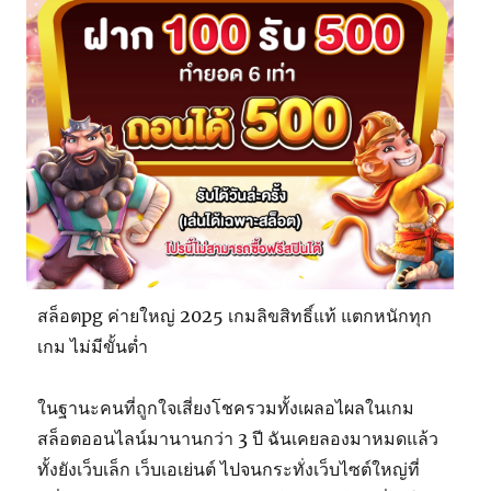
สล็อตpg ค่ายใหญ่ 2025 เกมลิขสิทธิ์แท้ แตกหนักทุก
เกม ไม่มีขั้นต่ำ
ในฐานะคนที่ถูกใจเสี่ยงโชครวมทั้งเผลอไผลในเกม
สล็อตออนไลน์มานานกว่า 3 ปี ฉันเคยลองมาหมดแล้ว
ทั้งยังเว็บเล็ก เว็บเอเย่นต์ ไปจนกระทั่งเว็บไซต์ใหญ่ที่