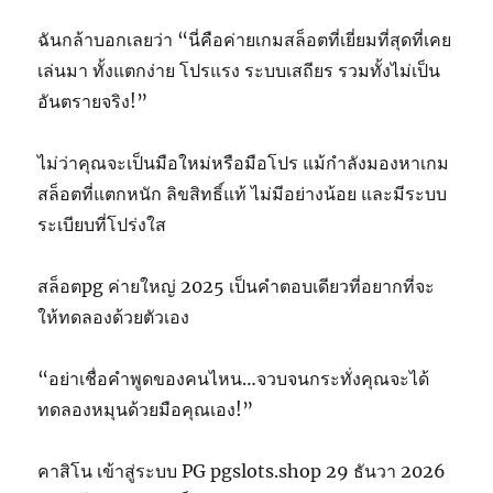
ฉันกล้าบอกเลยว่า “นี่คือค่ายเกมสล็อตที่เยี่ยมที่สุดที่เคย
เล่นมา ทั้งแตกง่าย โปรแรง ระบบเสถียร รวมทั้งไม่เป็น
อันตรายจริง!”
ไม่ว่าคุณจะเป็นมือใหม่หรือมือโปร แม้กำลังมองหาเกม
สล็อตที่แตกหนัก ลิขสิทธิ์แท้ ไม่มีอย่างน้อย และมีระบบ
ระเบียบที่โปร่งใส
สล็อตpg ค่ายใหญ่ 2025 เป็นคำตอบเดียวที่อยากที่จะ
ให้ทดลองด้วยตัวเอง
“อย่าเชื่อคำพูดของคนไหน…จวบจนกระทั่งคุณจะได้
ทดลองหมุนด้วยมือคุณเอง!”
คาสิโน เข้าสู่ระบบ PG pgslots.shop 29 ธันวา 2026