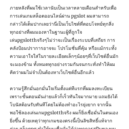
ภายหลังที่ผมใช้เวลานับเป็นเวลาหลายเดือนสำหรับเพื่อ
การเล่นเกมสล็อตออนไลน์ผ่าน pgslot ผมสามารถ
กล่าวได้เต็มปากเลยว่านี่เป็นเว็บไซต์ที่ตอบโจทย์ทุกสิ่ง
ทุกอย่างที่ผมมองหาในฐานะผู้ที่ถูกใจ
เล่นpgslotthจริงๆไม่ว่าจะเป็นเรื่องระบบที่เสถียร การ
คลังป้อมปราการอาจจะ โปรโมชั่นที่คุ้ม หรือแม้กระทั้ง
ความเอาใจใส่ในรายละเอียดเล็กๆน้อยๆที่เว็บไซต์อื่นมัก
จะมองข้าม ทั้งหมดทุกอย่างรวมกันจนกระทั่งทำให้ผม
คิดว่าผมไม่จำเป็นต้องหาเว็บไซต์อื่นอีกแล้ว
ความรู้สึกมั่นอกมั่นใจเริ่มตั้งแต่ทีแรกที่ผมลงทะเบียน
เพราะขั้นตอนมันง่ายแล้วก็เร็วทันใจมากมาย แถมยังได้
โบนัสต้อนรับทันทีโดยไม่ต้องทำอะไรยุ่งยาก จากนั้น
พอใช้ลองเล่นเกมpgslotthจริง ผมก็ยิ่งเชื่อมั่นในตนเอง
ยิ่งขึ้น ด้วยเหตุว่าทุกเกมของตรงนี้เป็นลิขสิทธิ์แท้จาก
ค่าย สล็อตpg ทำให้ผมเชื่อมั่นได้ว่าทุกการสปินของผม