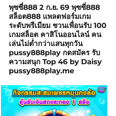
พุซซี่888 2 ก.ย. 69 พุซซี่888
สล็อต888 แพลตฟอร์มเกม
ระดับพรีเมียม ชวนเพื่อนรับ 100
เกมสล็อต คาสิโนออนไลน์ คน
เล่นไม่ต่ำกว่าแสนทุกวัน
pussy888play กดสมัคร รับ
ความสนุก Top 46 by Daisy
pussy888play.me