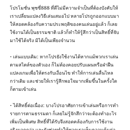
โปรโมชั่น พุซซี่888 ที่ดีไม่มีความจำเป็นที่ต้องบังคับให้
เราเปลี่ยนแปลงวิธีเล่นเสมอไป หลายโปรถูกออกแบบมา
ให้สอดคล้องกับความประพฤติของคนเล่นอยู่แล้ว ก็เลย
ใช้งานได้เป็นธรรมชาติ แล้วก็ทำให้รู้สึกว่าเป็นสิทธิ์ที่จับ
มาใช้ได้จริง มิได้เป็นเพียงจำนวน
• เล่นแบบเดิม: หากโปรยังใช้งานได้หากแม้พวกเราเล่น
ตามสไตล์ของตัวเอง ก็ไม่ต้องคอยปรับแผนหรือฝ่าฝืน
แปลงเกมเพื่อให้ตรงกับเงื่อนไข ทำให้การเล่นลื่นไหล
กว่าเดิม และช่วยให้เรารู้สึกพอใจมากเพิ่มขึ้นในครั้งใด
ก็ตามเข้าเล่น
• ได้สิทธิ์ต่อเนื่อง: บางโปรอาศัยการเข้าเล่นหรือการทำ
รายการตามธรรมดา ก็เลยไม่รู้จักสึกว่าจะต้องทำอะไร
เพิ่มเป็นพิเศษ สิทธิ์ที่ได้รับจึงสอดคล้องกับการใช้งาน
จริงมากกว่า และยังช่วยทำให้พวกเราเห็นความคุ้มค่า