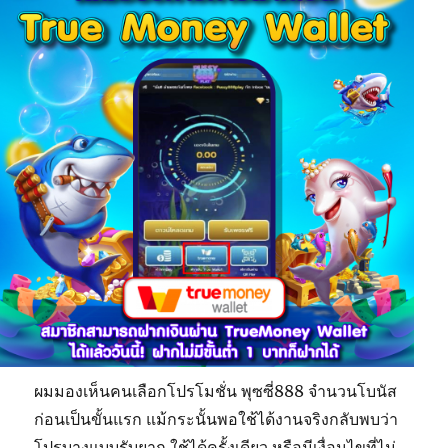
ผมมองเห็นคนเลือกโปรโมชั่น พุซซี่888 จำนวนโบนัส
ก่อนเป็นขั้นแรก แม้กระนั้นพอใช้ได้งานจริงกลับพบว่า
โปรบางแบบรับยาก ใช้ได้ครั้งเดียว หรือมีเงื่อนไขที่ไม่