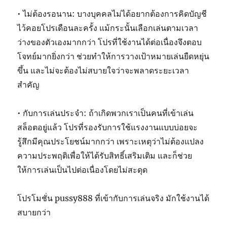
• ไม่ต้องรอนาน: บางบุคคลไม่ได้อยากต้องการคิดบัญชี
ไว้คอยโปรเดือนละครั้ง แม้กระนั้นเลือกเล่นตามเวลา
ว่างของตัวเองมากกว่า โปรที่ใช้งานได้ต่อเนื่องจึงตอบ
โจทย์มากยิ่งกว่า ช่วยทำให้การวางเป้าหมายเล่นยืดหยุ่น
ขึ้น และไม่จะต้องไม่สบายใจว่าจะพลาดระยะเวลา
สำคัญ
• กับการเล่นประจำ: ถ้าเกิดพวกเราเป็นคนที่เข้าเล่น
สล็อตอยู่แล้ว โปรที่รองรับการใช้แรงงานแบบบ่อยจะ
รู้สึกมีคุณประโยชน์มากกว่า เพราะเหตุว่าไม่ต้องแปลง
ความประพฤติเพื่อให้ได้รับสิทธิ์เสริมเติม และก็ช่วย
ให้การเล่นเป็นไปต่อเนื่องโดยไม่สะดุด
โปรโมชั่น pussy888 ที่เข้ากับการเล่นจริง มักใช้งานได้
สบายกว่า