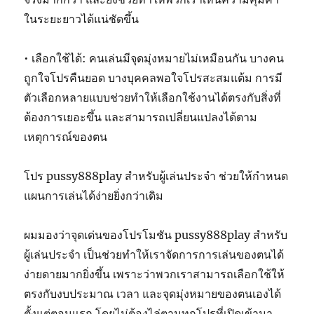
ในระยะยาวได้แน่ชัดขึ้น
• เลือกใช้ได้: คนเล่นมีจุดมุ่งหมายไม่เหมือนกัน บางคน
ถูกใจโปรคืนยอด บางบุคคลพอใจโปรสะสมแต้ม การมี
ตัวเลือกหลายแบบช่วยทำให้เลือกใช้งานได้ตรงกับสิ่งที่
ต้องการเยอะขึ้น และสามารถเปลี่ยนแปลงได้ตาม
เหตุการณ์ของตน
โปร pussy888play สำหรับผู้เล่นประจำ ช่วยให้กำหนด
แผนการเล่นได้ง่ายยิ่งกว่าเดิม
ผมมองว่าจุดเด่นของโปรโมชัน pussy888play สำหรับ
ผู้เล่นประจำ เป็นช่วยทำให้เราจัดการการเล่นของตนได้
ง่ายดายมากยิ่งขึ้น เพราะว่าพวกเราสามารถเลือกใช้ให้
ตรงกับงบประมาณ เวลา และจุดมุ่งหมายของตนเองได้
ตั้งแต่ตอนแรก โดยไม่ต้องไล่ตามทุกโปรที่เปิดเข้ามา