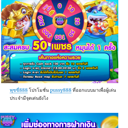
พุซซี่888
โปรโมชั่น
pussy888
ที่ออกแบบมาเพื่อผู้เล่น
ประจำมีจุดเด่นยังไง