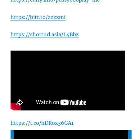
https://bitt.to/zzzzmi
https://shorturl.asia/L4Bbz
https://t.co/hDRox36GA1