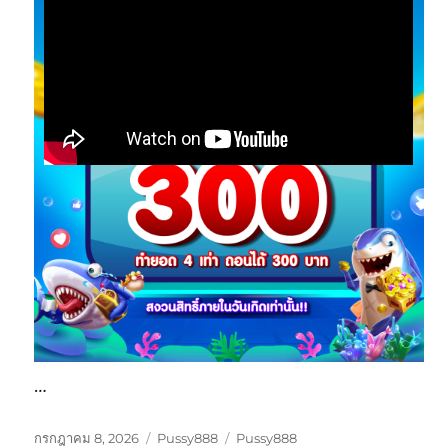
…
เขียน
หมวด
ป้าย
กรกฎาคม 8, 2026
Pussy888
Pussy888