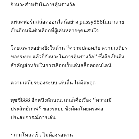
จังหวะสำหรับในการลุ้นรางวัล
แพลตฟอร์มสล็อตออนไลน์อย่าง pussy888fun กลาย
เป็นอีกหนึ่งตัวเลือกที่ผู้เล่นหลายๆคนสนใจ
โดยเฉพาะอย่างยิ่งในด้าน “ความปลอดภัย ความเสถียร
ของระบบ แล้วก็จังหวะในการลุ้นรางวัล” ซึ่งถือเป็นสิ่ง
สำคัญสำหรับในการเลือกเว็บเล่นสล็อตออนไลน์
ความเสถียรของระบบ เล่นลื่น ไม่มีสะดุด
พุซซี่888 อีกหนึ่งลักษณะเด่นก็คือเรื่อง “ความมี
ประสิทธิภาพ” ของระบบ ซึ่งมีผลโดยตรงต่อ
ประสบการณ์การเล่น
• เกมโหลดเร็ว ไม่ต้องรอนาน