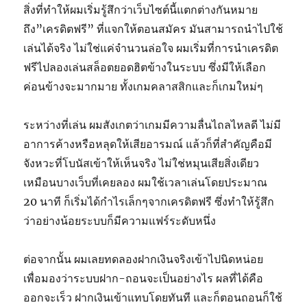
สิ่งที่ทำให้ผมเริ่มรู้สึกว่าเว็บไซต์นี้แตกต่างกันหมาย
ถึง”เครดิตฟรี” ที่แจกให้ตอนสมัคร มันสามารถนำไปใช้
เล่นได้จริง ไม่ใช่แค่จำนวนล่อใจ ผมเริ่มที่การนำเครดิต
ฟรีไปลองเล่นสล็อตยอดฮิตข้างในระบบ ซึ่งมีให้เลือก
ค่อนข้างจะมากมาย ทั้งเกมคลาสสิกและก็เกมใหม่ๆ
ระหว่างที่เล่น ผมสังเกตว่าเกมมีความลื่นไถลไหลดี ไม่มี
อาการค้างหรือหลุดให้เสียอารมณ์ แล้วก็ที่สำคัญคือมี
จังหวะที่โบนัสเข้าให้เห็นจริง ไม่ใช่หมุนเสียสิ่งเดียว
เหมือนบางเว็บที่เคยลอง ผมใช้เวลาเล่นโดยประมาณ
20 นาที ก็เริ่มได้กำไรเล็กๆจากเครดิตฟรี ซึ่งทำให้รู้สึก
ว่าอย่างน้อยระบบก็มีความแฟร์ระดับหนึ่ง
ต่อจากนั้น ผมเลยทดลองฝากเงินจริงเข้าไปนิดหน่อย
เพื่อมองว่าระบบฝาก-ถอนจะเป็นอย่างไร ผลที่ได้คือ
ออกจะเร็ว ฝากเงินเข้าแทบโดยทันที และก็ตอนถอนก็ใช้