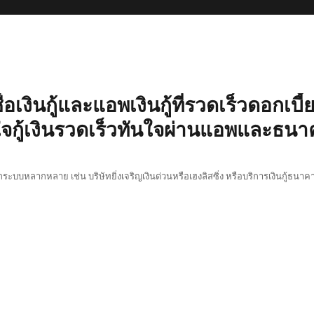
ื่อเงินกู้และแอพเงินกู้ที่รวดเร็วดอกเบี้
้เงินรวดเร็วทันใจผ่านแอพและธนาคา
บบหลากหลาย เช่น บริษัทยิ่งเจริญเงินด่วนหรือเฮงลิสซิ่ง หรือบริการเงินกู้ธนาคารตั