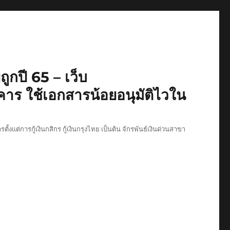
ยถูกปี 65 – เว็บ
ร ใช้เอกสารน้อยอนุมัติไวใน
้งแต่การกู้เงินกสิกร กู้เงินกรุงไทย เป็นต้น จักรพันธ์เงินด่วนสาขา