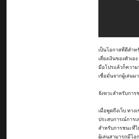
เป็นโอกาสที่ดีสำหร
เสี่ยงเงินของตัว
มือโปรแล้วก็ความป
เชื่อมั่นจากผู้เล่นม
จังหวะสำหรับการชน
เมื่อพูดถึงเว็บ ทา
ประสบการณ์การเล่
สำหรับการชนะที่ไม
ผู้เล่นสามารถมีโอก