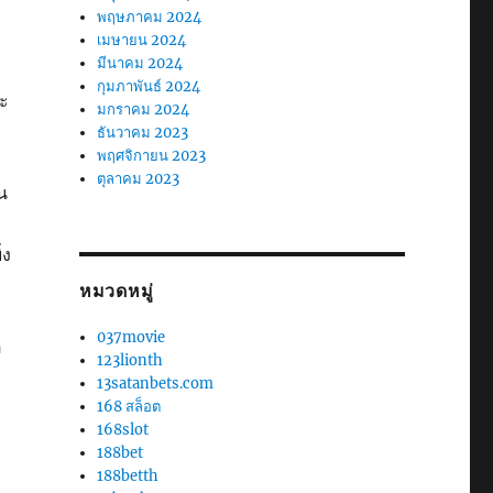
พฤษภาคม 2024
เมษายน 2024
มีนาคม 2024
กุมภาพันธ์ 2024
ละ
มกราคม 2024
ธันวาคม 2023
พฤศจิกายน 2023
ตุลาคม 2023
น
่ง
หมวดหมู่
037movie
อ
123lionth
13satanbets.com
168 สล็อต
168slot
188bet
188betth