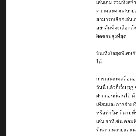
เล่นเกม รวมทั้งสร้า
ความสะดวกสบายสำหร
สามารถเลือกเล่นเ
อย่าลืมที่จะเลือก
ผิดชอบสูงที่สุด
บันเทิงใจสุดพิเศษก
ได้
การเล่นเกมสล็อตอ
วันนี้ แล้วก็เว็บ p
ฝากก่อนก็เล่นได้
เทียมและการจ่ายเงิ
หรือทำใดๆก็ตามที่ซ
เล่น อาทิเช่น คอม
ที่หลากหลายและน่