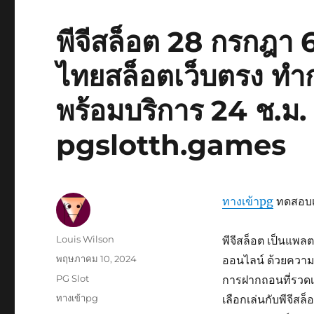
พีจีสล็อต 28 กรกฎา 67
ไทยสล็อตเว็บตรง ทำ
พร้อมบริการ 24 ช.ม
pgslotth.games
ทางเข้าpg
ทดสอบเล
ผู้
Louis Wilson
พีจีสล็อต เป็นแพล
เขียน
เขียน
พฤษภาคม 10, 2024
ออนไลน์ ด้วยควา
เมื่อ
หมวด
PG Slot
การฝากถอนที่รวดเร
หมู่
ป้าย
ทางเข้าpg
เลือกเล่นกับพีจีสล
กำกับ