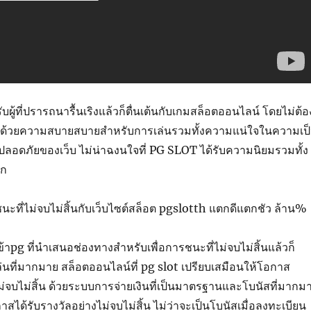
ับผู้ที่ปรารถนารื้นเริงแล้วก็ตื่นเต้นกับเกมสล็อตออนไลน์ โดยไม่ต้อ
เอง ด้วยความสบายสบายสำหรับการเล่นรวมทั้งความแน่ใจในความเป
ลอดภัยของเว็บ ไม่น่าฉงนใจที่ PG SLOT ได้รับความนิยมรวมทั้ง
าก
ะที่ไม่จบไม่สิ้นกับเว็บไซต์สล็อต pgslotth แตกดีแตกชัว ล้าน%
งเข้าpg ที่นำเสนอช่องทางสำหรับเพื่อการชนะที่ไม่จบไม่สิ้นแล้วก็
นที่มากมาย สล็อตออนไลน์ที่ pg slot เปรียบเสมือนให้โอกาส
่จบไม่สิ้น ด้วยระบบการจ่ายเงินที่เป็นมาตรฐานและโบนัสที่มากม
าสได้รับรางวัลอย่างไม่จบไม่สิ้น ไม่ว่าจะเป็นโบนัสเมื่อลงทะเบียน