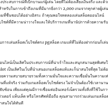
งประสบการณ์ที่เบิกบานแก่ผู้เล่น โดยที่ไม่ต้องเสี่ยงเงินจริง และด้ว
ับในการเข้าถึงเกมที่มีมากยิ่งกว่า 2,000 เกมจากทุกค่ายผู้เล่
กมที่ชื่นชอบได้อย่างอิสระ ถ้าคุณพอใจทดลองเล่นสล็อตออนไลน์
เว็บไซต์ที่มีความน่าวางใจและให้บริการเกมที่นานัปการด้วยความรับ
ับการเล่นสล็อตเว็บไซต์ตรง pgสล็อต เกมแท้ที่ไม่ต้องฝากก่อนก็เล่
อนไลน์เป็นเลิศในประสบการณ์ที่น่าเร้าใจและสนุกสนานสุดพิเศษ
g slot เป็นเลิศในเว็บที่นำเสนอเกมสล็อตแท้และก็น่าสนใจที่สุด ไม่ต้
 ด้วยความสบายสบายรวมทั้งความมั่นใจและความเชื่อมั่นในความเท
นที่แท้จริง ร่วมกับเกมสล็อตเว็บไซต์ตรง ไม่จำเป็นต้องใช้เวลานาน
ับซ้อน เพียงแต่คุณมีการเชื่อมต่ออินเทอร์เน็ตรวมทั้งสิ่งที่ใช้ในกา
พิวเตอร์ แท็บเล็ต หรือโทรศัพท์มือถือ คุณสามารถร่วมเล่นเกมสล็อ
าสนใจได้ทันที