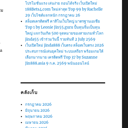
โปรโมชั่นแรง เล่นง่าย ถอนได้จริง เว็บเปิดใหม่
188Bets4.com ใหม่ล่าสุด Top 99 by Rachelle
าม
29 เว็บไซต์แจกหนัก กรกฎาคม 26
สล็อตเครดิตฟรี คาสิโนเว็บใหญ่ มาตรฐานเอเชีย
Top 1 by Leonie Jin55.guru ปั้นทุนจิ๋มเป็นทุน
ใหญ่ แจกวันเกิด 500 จุดหมายของสายเกมทั่วโลก
jinda55 เข้าร่วมวันนี้ รวยทันที 2 July 2569
น
เว็บเปิดใหม่ jinda888 เว็บตรง สล็อตเว็บตรง 2026
้น
ประสบการณ์เล่นยุคใหม่ ระบบเสถียร พร้อมเกมให้
เลือกมากมาย เครดิตฟรี Top 37 by Suzanne
Jin888.asia 9 ก.ค. 2569 พนันออนไลน์
คลังเก็บ
กรกฎาคม 2026
มิถุนายน 2026
พฤษภาคม 2026
เมษายน 2026