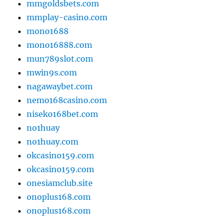
mmgoldsbets.com
mmplay-casino.com
mono1688
mono16888.com
mun789slot.com
mwin9s.com
nagawaybet.com
nemo168casino.com
niseko168bet.com
no1huay
no1huay.com
okcasino159.com
okcasino159.com
onesiamclub.site
onoplus168.com
onoplus168.com