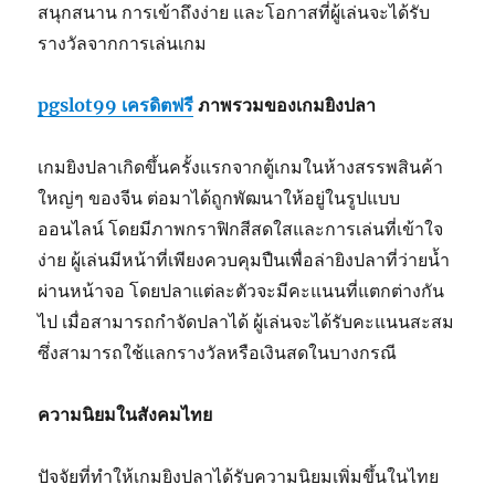
สนุกสนาน การเข้าถึงง่าย และโอกาสที่ผู้เล่นจะได้รับ
รางวัลจากการเล่นเกม
pgslot99 เครดิตฟรี
ภาพรวมของเกมยิงปลา
เกมยิงปลาเกิดขึ้นครั้งแรกจากตู้เกมในห้างสรรพสินค้า
ใหญ่ๆ ของจีน ต่อมาได้ถูกพัฒนาให้อยู่ในรูปแบบ
ออนไลน์ โดยมีภาพกราฟิกสีสดใสและการเล่นที่เข้าใจ
ง่าย ผู้เล่นมีหน้าที่เพียงควบคุมปืนเพื่อล่ายิงปลาที่ว่ายน้ำ
ผ่านหน้าจอ โดยปลาแต่ละตัวจะมีคะแนนที่แตกต่างกัน
ไป เมื่อสามารถกำจัดปลาได้ ผู้เล่นจะได้รับคะแนนสะสม
ซึ่งสามารถใช้แลกรางวัลหรือเงินสดในบางกรณี
ความนิยมในสังคมไทย
ปัจจัยที่ทำให้เกมยิงปลาได้รับความนิยมเพิ่มขึ้นในไทย