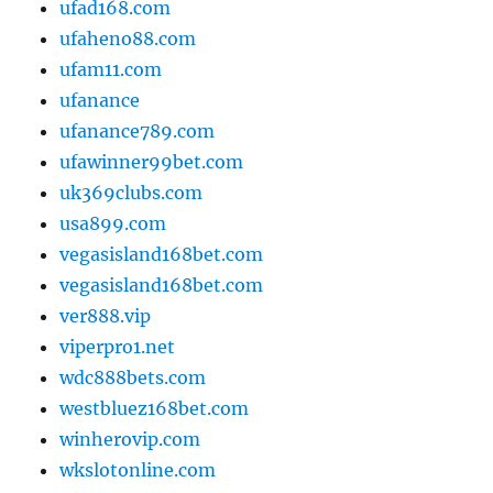
ufad168.com
ufaheno88.com
ufam11.com
ufanance
ufanance789.com
ufawinner99bet.com
uk369clubs.com
usa899.com
vegasisland168bet.com
vegasisland168bet.com
ver888.vip
viperpro1.net
wdc888bets.com
westbluez168bet.com
winherovip.com
wkslotonline.com