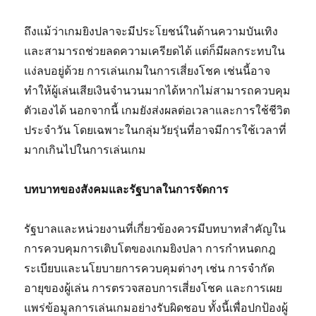
ถึงแม้ว่าเกมยิงปลาจะมีประโยชน์ในด้านความบันเทิง
และสามารถช่วยลดความเครียดได้ แต่ก็มีผลกระทบใน
แง่ลบอยู่ด้วย การเล่นเกมในการเสี่ยงโชค เช่นนี้อาจ
ทำให้ผู้เล่นเสียเงินจำนวนมากได้หากไม่สามารถควบคุม
ตัวเองได้ นอกจากนี้ เกมยังส่งผลต่อเวลาและการใช้ชีวิต
ประจำวัน โดยเฉพาะในกลุ่มวัยรุ่นที่อาจมีการใช้เวลาที่
มากเกินไปในการเล่นเกม
บทบาทของสังคมและรัฐบาลในการจัดการ
รัฐบาลและหน่วยงานที่เกี่ยวข้องควรมีบทบาทสำคัญใน
การควบคุมการเติบโตของเกมยิงปลา การกำหนดกฎ
ระเบียบและนโยบายการควบคุมต่างๆ เช่น การจำกัด
อายุของผู้เล่น การตรวจสอบการเสี่ยงโชค และการเผย
แพร่ข้อมูลการเล่นเกมอย่างรับผิดชอบ ทั้งนี้เพื่อปกป้องผู้