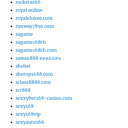
rockstar66
royal online
royaleluxee.com
runway789s.com
sagame
sagame168th
sagame168th.com
sawan888 ทดลองเล่น
sbobet
sbotop1688.com
sclass8888.com
scr888
sexxybet168-casino.com
sexy168
sexy168vip
sexyauto168