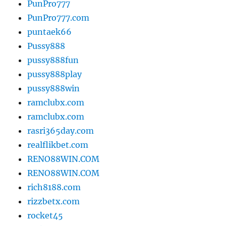
PunPro777
PunPro777.com
puntaek66
Pussy888
pussy888fun
pussy888play
pussy888win
ramclubx.com
ramclubx.com
rasri365day.com
realflikbet.com
RENO88WIN.COM
RENO88WIN.COM
rich8188.com
rizzbetx.com
rocket45