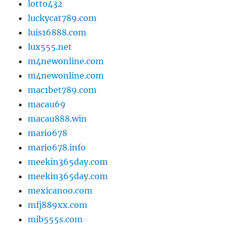
lotto432
luckycat789.com
luis16888.com
lux555.net
m4newonline.com
m4newonline.com
mac1bet789.com
macau69
macau888.win
mario678
mario678.info
meekin365day.com
meekin365day.com
mexicanoo.com
mfj889xx.com
mib555s.com