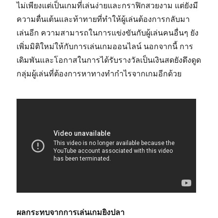
ไม่เพียงแต่เป็นเกมที่เล่นง่ายและกราฟิกสวยงาม แต่ยังมี
ความตื่นเต้นและท้าทายที่ทำให้ผู้เล่นต้องการกลับมา
เล่นอีก ความสามารถในการแข่งขันกับผู้เล่นคนอื่นๆ ยัง
เพิ่มมิติใหม่ให้กับการเล่นเกมออนไลน์ นอกจากนี้ การ
เดิมพันและโอกาสในการได้รับรางวัลเป็นเงินสดยังดึงดูด
กลุ่มผู้เล่นที่ต้องการหาทางทำกำไรจากเกมอีกด้วย
ผลกระทบจากการเล่นเกมยิงปลา