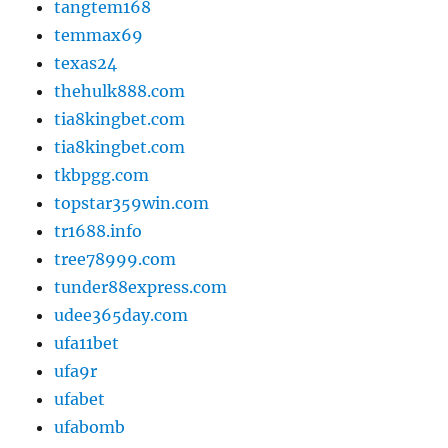
tangtem168
temmax69
texas24
thehulk888.com
tia8kingbet.com
tia8kingbet.com
tkbpgg.com
topstar359win.com
tr1688.info
tree78999.com
tunder88express.com
udee365day.com
ufa11bet
ufa9r
ufabet
ufabomb