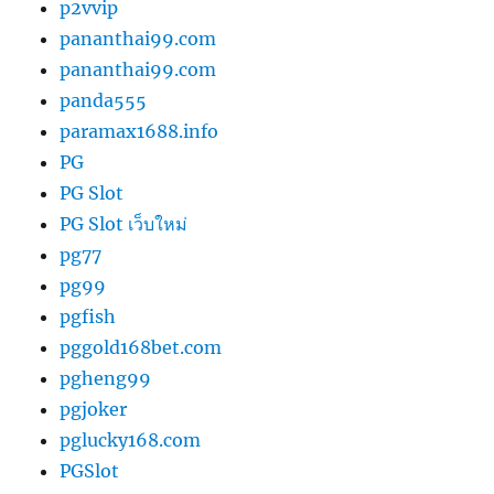
p2vvip
pananthai99.com
pananthai99.com
panda555
paramax1688.info
PG
PG Slot
PG Slot เว็บใหม่
pg77
pg99
pgfish
pggold168bet.com
pgheng99
pgjoker
pglucky168.com
PGSlot