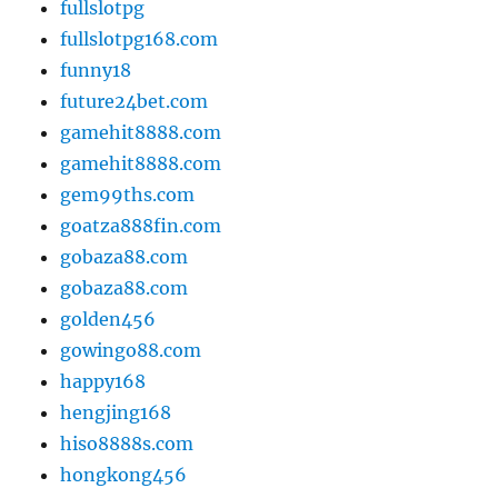
fullslotpg
fullslotpg168.com
funny18
future24bet.com
gamehit8888.com
gamehit8888.com
gem99ths.com
goatza888fin.com
gobaza88.com
gobaza88.com
golden456
gowingo88.com
happy168
hengjing168
hiso8888s.com
hongkong456