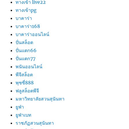
ทางเข้า live22
ทางเข้าpg
บาคาร่า
บาคาร่า168
บาคาร่าออนไลน์
ปั่นสล็อต
ปั่นแตก66
ปั่นแตก77
พนันออนไลน์
พีจีสล็อต
พุซซี่888
ฟลูสล็อตพีจี
มหาวิทยาลัยสวนสุนันทา
ยูฟ่า
ยูฟ่าเบท
ราชภัฏสวนสุนันทา