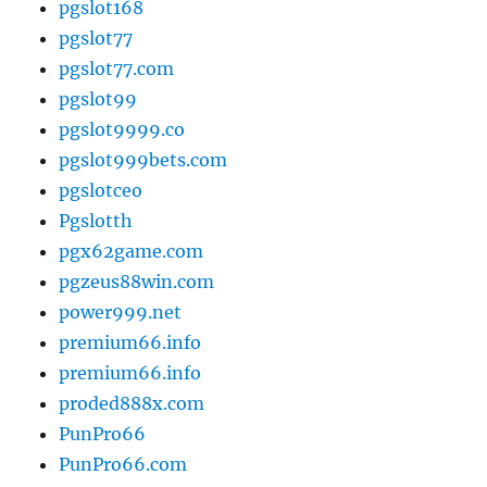
pgslot168
pgslot77
pgslot77.com
pgslot99
pgslot9999.co
pgslot999bets.com
pgslotceo
Pgslotth
pgx62game.com
pgzeus88win.com
power999.net
premium66.info
premium66.info
proded888x.com
PunPro66
PunPro66.com