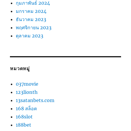
กุมภาพันธ์ 2024
มกราคม 2024
ธันวาคม 2023
พฤศจิกายน 2023
ตุลาคม 2023
หมวดหมู่
037movie
123lionth
13satanbets.com
168 สล็อต
168slot
188bet