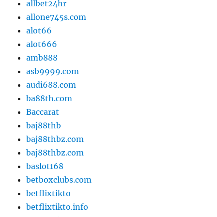
allbet24hr
allone745s.com
alot66
alot666
amb888
asb9999.com
audi688.com
ba88th.com
Baccarat
baj88thb
baj88thbz.com
baj88thbz.com
baslot168
betboxclubs.com
betflixtikto
betflixtikto.info