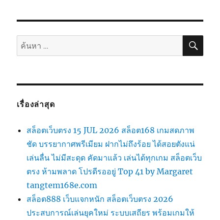
ค้นห
ค้นหา:
เรื่องล่าสุด
สล็อตเว็บตรง 15 JUL 2026 สล็อต168 เกมสดภาพ
ชัด บรรยากาศพรีเมียม ฝากไม่ถึงร้อย ได้สอยตังแน่
เล่นลื่น ไม่มีสะดุด คัดมาแล้ว เล่นได้ทุกเกม สล็อตเว็บ
ตรง ห้ามพลาด โปรดีรออยู่ Top 41 by Margaret
tangtem168e.com
สล็อต888 เว็บแจกหนัก สล็อตเว็บตรง 2026
ประสบการณ์เล่นยุคใหม่ ระบบเสถียร พร้อมเกมให้