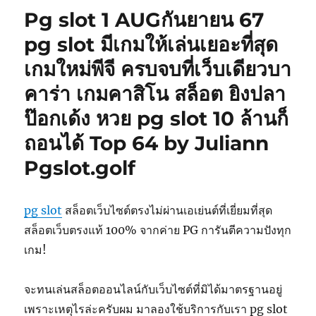
Pg slot 1 AUGกันยายน 67
pg slot มีเกมให้เล่นเยอะที่สุด
เกมใหม่พีจี ครบจบที่เว็บเดียวบา
คาร่า เกมคาสิโน สล็อต ยิงปลา
ป๊อกเด้ง หวย pg slot 10 ล้านก็
ถอนได้ Top 64 by Juliann
Pgslot.golf
pg slot
สล็อตเว็บไซต์ตรงไม่ผ่านเอเย่นต์ที่เยี่ยมที่สุด
สล็อตเว็บตรงแท้ 100% จากค่าย PG การันตีความปังทุก
เกม!
จะทนเล่นสล็อตออนไลน์กับเว็บไซต์ที่มิได้มาตรฐานอยู่
เพราะเหตุไรล่ะครับผม มาลองใช้บริการกับเรา pg slot