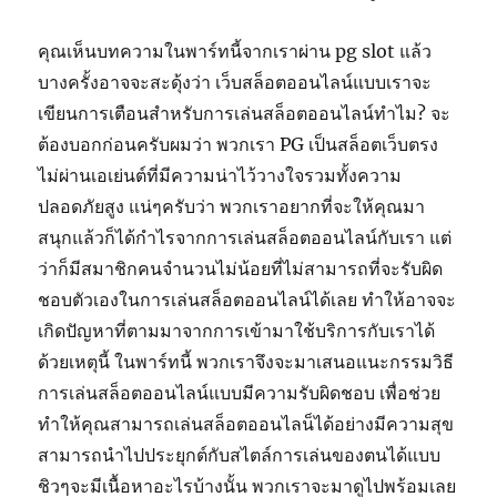
คุณเห็นบทความในพาร์ทนี้จากเราผ่าน pg slot แล้ว
บางครั้งอาจจะสะดุ้งว่า เว็บสล็อตออนไลน์แบบเราจะ
เขียนการเตือนสำหรับการเล่นสล็อตออนไลน์ทำไม? จะ
ต้องบอกก่อนครับผมว่า พวกเรา PG เป็นสล็อตเว็บตรง
ไม่ผ่านเอเย่นต์ที่มีความน่าไว้วางใจรวมทั้งความ
ปลอดภัยสูง แน่ๆครับว่า พวกเราอยากที่จะให้คุณมา
สนุกแล้วก็ได้กำไรจากการเล่นสล็อตออนไลน์กับเรา แต่
ว่าก็มีสมาชิกคนจำนวนไม่น้อยที่ไม่สามารถที่จะรับผิด
ชอบตัวเองในการเล่นสล็อตออนไลน์ได้เลย ทำให้อาจจะ
เกิดปัญหาที่ตามมาจากการเข้ามาใช้บริการกับเราได้
ด้วยเหตุนี้ ในพาร์ทนี้ พวกเราจึงจะมาเสนอแนะกรรมวิธี
การเล่นสล็อตออนไลน์แบบมีความรับผิดชอบ เพื่อช่วย
ทำให้คุณสามารถเล่นสล็อตออนไลน็ได้อย่างมีความสุข
สามารถนำไปประยุกต์กับสไตล์การเล่นของตนได้แบบ
ชิวๆจะมีเนื้อหาอะไรบ้างนั้น พวกเราจะมาดูไปพร้อมเลย