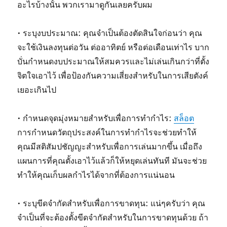
อะไรบ้างนั้น พวกเรามาดูกันเลยครับผม
• ระบุงบประมาณ: คุณจำเป็นต้องตัดสินใจก่อนว่า คุณ
จะใช้เงินลงทุนต่อวัน ต่ออาทิตย์ หรือต่อเดือนเท่าไร บาก
บั่นกำหนดงบประมาณให้สมควรและไม่เล่นเกินกว่าที่ตั้ง
จิตใจเอาไว้ เพื่อป้องกันความเสี่ยงสำหรับในการเสียตังค์
เยอะเกินไป
• กำหนดจุดมุ่งหมายสำหรับเพื่อการทำกำไร:
สล็อต
การกำหนดวัตถุประสงค์ในการทำกำไรจะช่วยทำให้
คุณมีสติสัมปชัญญะสำหรับเพื่อการเล่นมากขึ้น เมื่อถึง
แผนการที่คุณตั้งเอาไว้แล้วก็ให้หยุดเล่นทันที มันจะช่วย
ทำให้คุณเก็บผลกำไรได้จากที่ต้องการแน่นอน
• ระบุขีดจำกัดสำหรับเพื่อการขาดทุน: แน่ๆครับว่า คุณ
จำเป็นที่จะต้องตั้งขีดจำกัดสำหรับในการขาดทุนด้วย ถ้า