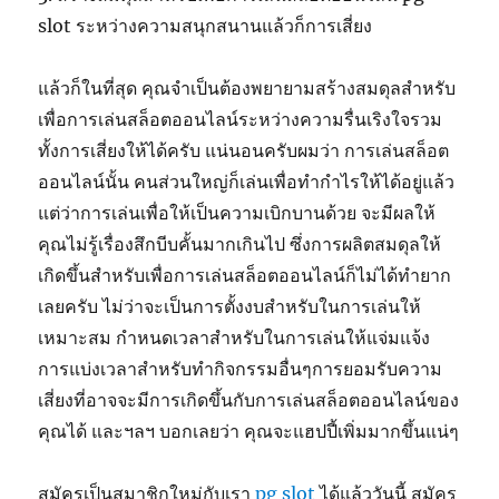
slot ระหว่างความสนุกสนานแล้วก็การเสี่ยง
แล้วก็ในที่สุด คุณจำเป็นต้องพยายามสร้างสมดุลสำหรับ
เพื่อการเล่นสล็อตออนไลน์ระหว่างความรื่นเริงใจรวม
ทั้งการเสี่ยงให้ได้ครับ แน่นอนครับผมว่า การเล่นสล็อต
ออนไลน์นั้น คนส่วนใหญ่ก็เล่นเพื่อทำกำไรให้ได้อยู่แล้ว
แต่ว่าการเล่นเพื่อให้เป็นความเบิกบานด้วย จะมีผลให้
คุณไม่รู้เรื่องสึกบีบคั้นมากเกินไป ซึ่งการผลิตสมดุลให้
เกิดขึ้นสำหรับเพื่อการเล่นสล็อตออนไลน์ก็ไม่ได้ทำยาก
เลยครับ ไม่ว่าจะเป็นการตั้งงบสำหรับในการเล่นให้
เหมาะสม กำหนดเวลาสำหรับในการเล่นให้แจ่มแจ้ง
การแบ่งเวลาสำหรับทำกิจกรรมอื่นๆการยอมรับความ
เสี่ยงที่อาจจะมีการเกิดขึ้นกับการเล่นสล็อตออนไลน์ของ
คุณได้ และฯลฯ บอกเลยว่า คุณจะแฮปปี้เพิ่มมากขึ้นแน่ๆ
สมัครเป็นสมาชิกใหม่กับเรา
pg slot
ได้แล้ววันนี้ สมัคร