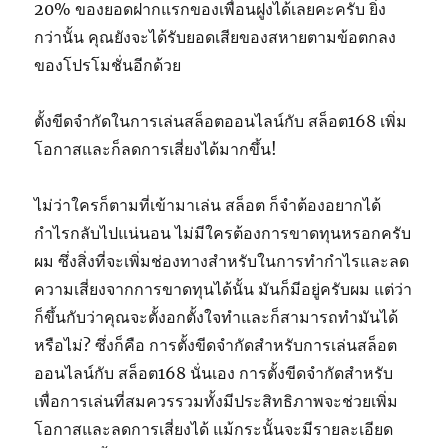
20% ของยอดฝากแรกของเพื่อนฝูงได้เลยคะครับ ยิ่ง
กว่านั้น คุณยังจะได้รับยอดเสียของสหายตามข้อตกลง
ของโปรโมชั่นอีกด้วย
ตั้งขีดจำกัดในการเล่นสล็อตออนไลน์กับ สล็อต168 เพิ่ม
โอกาสและก็ลดการเสี่ยงได้มากขึ้น!
ไม่ว่าใครก็ตามที่เข้ามาเล่น สล็อต ก็จำต้องอยากได้
กำไรกลับไปแน่นอน ไม่มีใครต้องการขาดทุนหรอกครับ
ผม ซึ่งสิ่งที่จะเพิ่มช่องทางสำหรับในการทำกำไรและลด
ความเสี่ยงจากการขาดทุนได้นั้น มันก็มีอยู่ครับผม แต่ว่า
ก็ขึ้นกับว่าคุณจะตั้งอกตั้งใจทำและก็สามารถทำมันได้
หรือไม่? ซึ่งก็คือ การตั้งขีดจำกัดสำหรับการเล่นสล็อต
ออนไลน์กับ สล็อต168 นั่นเอง การตั้งขีดจำกัดสำหรับ
เพื่อการเล่นที่สมควรรวมทั้งมีประสิทธิภาพจะช่วยเพิ่ม
โอกาสและลดการเสี่ยงได้ แม้กระนั้นจะมีรายละเอียด