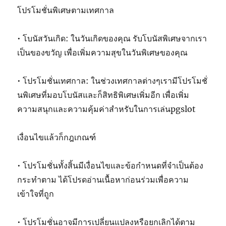
โปรโมชั่นพิเศษตามเทศกาล
• โบนัสวันเกิด: ในวันเกิดของคุณ รับโบนัสพิเศษจากเรา
เป็นของขวัญ เพื่อเพิ่มความสุขในวันพิเศษของคุณ
• โปรโมชั่นเทศกาล: ในช่วงเทศกาลต่างๆเรามีโปรโมชั่
นพิเศษที่มอบโบนัสและก็สิทธิพิเศษเพิ่มอีก เพื่อเพิ่ม
ความสนุกและความคุ้มค่าสำหรับในการเล่นpgslot
เงื่อนไขแล้วก็กฎเกณฑ์
• โปรโมชั่นทั้งสิ้นมีเงื่อนไขและข้อกำหนดที่จำเป็นต้อง
กระทำตาม ได้โปรดอ่านเนื้อหาก่อนร่วมเพื่อความ
เข้าใจที่ถูก
• โปรโมชั่นอาจมีการเปลี่ยนแปลงหรือยกเลิกได้ตาม