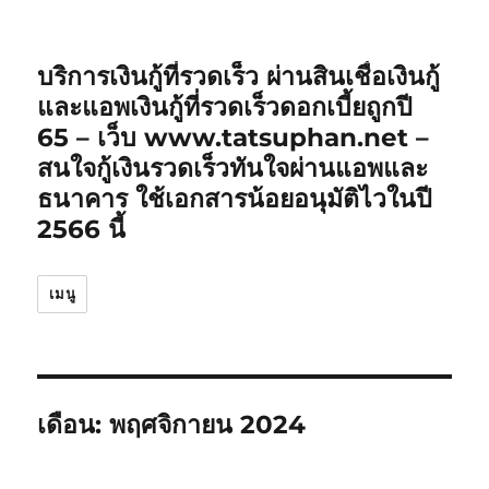
บริการเงินกู้ที่รวดเร็ว ผ่านสินเชื่อเงินกู้
และแอพเงินกู้ที่รวดเร็วดอกเบี้ยถูกปี
65 – เว็บ www.tatsuphan.net –
สนใจกู้เงินรวดเร็วทันใจผ่านแอพและ
ธนาคาร ใช้เอกสารน้อยอนุมัติไวในปี
2566 นี้
เมนู
เดือน:
พฤศจิกายน 2024