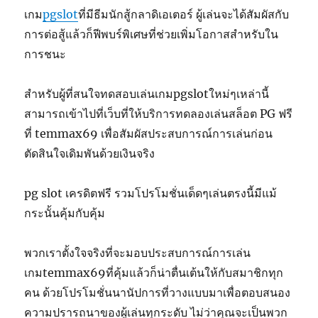
เกม
pgslot
ที่มีธีมนักสู้กลาดิเอเตอร์ ผู้เล่นจะได้สัมผัสกับ
การต่อสู้แล้วก็ฟีพบร์พิเศษที่ช่วยเพิ่มโอกาสสำหรับใน
การชนะ
สำหรับผู้ที่สนใจทดสอบเล่นเกมpgslotใหม่ๆเหล่านี้
สามารถเข้าไปที่เว็บที่ให้บริการทดลองเล่นสล็อต PG ฟรี
ที่ temmax69 เพื่อสัมผัสประสบการณ์การเล่นก่อน
ตัดสินใจเดิมพันด้วยเงินจริง
pg slot เครดิตฟรี รวมโปรโมชั่นเด็ดๆเล่นตรงนี้มีแม้
กระนั้นคุ้มกับคุ้ม
พวกเราตั้งใจจริงที่จะมอบประสบการณ์การเล่น
เกมtemmax69ที่คุ้มแล้วก็น่าตื่นเต้นให้กับสมาชิกทุก
คน ด้วยโปรโมชั่นนานัปการที่วางแบบมาเพื่อตอบสนอง
ความปรารถนาของผู้เล่นทุกระดับ ไม่ว่าคุณจะเป็นพวก