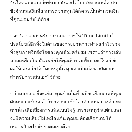
วันใดที่คุณเล่นเสียขึ้นมา มันจะได้ไม่เสียมากเหลือเกิน
ซึ่งจำนวนเงินที่สามารถขาดทุนได้ก็ควรเป็นจำนวนเงิน
ที่คุณยอมรับได้ด้วย
• จำกัดเวลาสำหรับการเล่น: การใช้ Time Limit มี
ประโยชน์อีกทั้งในด้านของกระบวนการทำผลกำไรรวม
ทั้งสุขภาพจิตจิตใจของคุณด้วยครับผม เพราะว่าการเล่น
นานเหลือเกิน มันจะก่อให้คุณล้ารวมทั้งตกลงใจแย่ ส่ง
ผลให้เล่นเสียได้ โดยเหตุนั้น คุณจำเป็นต้องจำกัดเวลา
สำหรับการเล่นเอาไว้ด้วย
• กำหนดเกมที่จะเล่น: คุณจำเป็นที่จะต้องเลือกเกมที่คุณ
ศึกษาเล่าเรียนแล้วก็ทำความเข้าใจกติกามาอย่างดีเยี่ยม
เท่านั้น เพื่อเลี่ยงการเล่นแบบไม่รู้ เพราะเหตุว่าแต่ละเกม
จะมีความเสี่ยงไม่เหมือนกัน คุณจะต้องเลือกเกมให้
เหมาะกับสไตล์ของตนเองด้วย