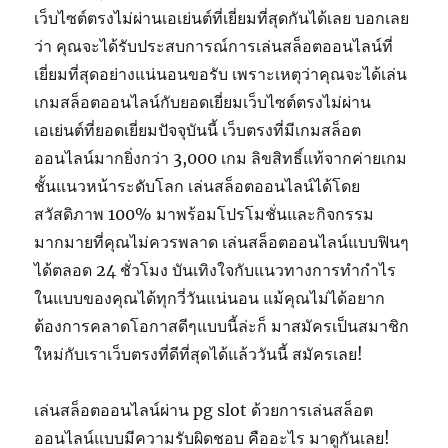
เว็บไซต์ตรงไม่ผ่านเอเย่นต์ที่เยี่ยมที่สุดกันได้เลย บอกเลย
ว่า คุณจะได้รับประสบการณ์การเล่นสล็อตออนไลน์ที่
เยี่ยมที่สุดอย่างแน่นอนขอรับ เพราะเหตุว่าคุณจะได้เล่น
เกมสล็อตออนไลน์กับยอดเยี่ยมเว็บไซต์ตรงไม่ผ่าน
เอเย่นต์ที่ยอดเยี่ยมปัจจุบันนี้ เว็บตรงที่มีเกมสล็อต
ออนไลน์มากยิ่งกว่า 3,000 เกม ลิขสิทธิ์แท้จากค่ายเกม
ชั้นแนวหน้าระดับโลก เล่นสล็อตออนไลน์ได้โดย
สวัสดิภาพ 100% มาพร้อมโปรโมชั่นและกิจกรรม
มากมายที่คุณไม่ควรพลาด เล่นสล็อตออนไลน์แบบฟินๆ
ได้ตลอด 24 ชั่วโมง บันเทิงใจกับแนวทางการทำกำไร
ในแบบของคุณได้ทุกวี่วันแน่นอน แม้คุณไม่ได้อยาก
ต้องการคลาดโอกาสดีๆแบบนี้ล่ะก็ มาสมัครเป็นสมาชิก
ใหม่กับเราเว็บตรงที่ดีที่สุดได้แล้ววันนี้ สมัครเลย!
เล่นสล็อตออนไลน์ผ่าน pg slot ด้วยการเล่นสล็อต
ออนไลน์แบบมีความรับผิดชอบ คืออะไร มาดูกันเลย!