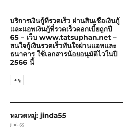
บริการเงินกู้ที่รวดเร็ว ผ่านสินเชื่อเงินกู้
และแอพเงินกู้ที่รวดเร็วดอกเบี้ยถูกปี
65 – เว็บ www.tatsuphan.net –
สนใจกู้เงินรวดเร็วทันใจผ่านแอพและ
ธนาคาร ใช้เอกสารน้อยอนุมัติไวในปี
2566 นี้
เมนู
หมวดหมู่:
jinda55
jinda55