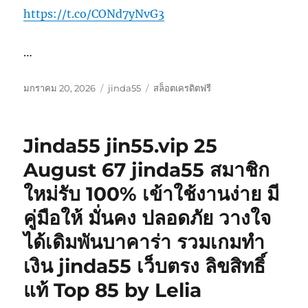
https://t.co/CONd7yNvG3
…
เขียน
หมวด
ป้าย
มกราคม 20, 2026
jinda55
สล็อตเครดิตฟรี
เมื่อ
หมู่
กำกับ
Jinda55 jin55.vip 25
August 67 jinda55 สมาชิก
ใหม่รับ 100% เข้าใช้งานง่าย มี
คู่มือให้ มั่นคง ปลอดภัย วางใจ
ได้เดิมพันบาคาร่า รวมเกมทำ
เงิน jinda55 เว็บตรง ลิขสิทธิ์
แท้ Top 85 by Lelia