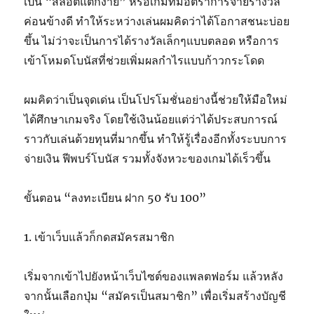
เป็น “สล็อตแตกง่าย” หรือเกมที่มีอัตราการจ่ายรางวัล
ค่อนข้างดี ทำให้ระหว่างเล่นผมคิดว่าได้โอกาสชนะบ่อย
ขึ้น ไม่ว่าจะเป็นการได้รางวัลเล็กๆแบบตลอด หรือการ
เข้าโหมดโบนัสที่ช่วยเพิ่มผลกำไรแบบก้าวกระโดด
ผมคิดว่าเป็นจุดเด่น เป็นโปรโมชั่นอย่างนี้ช่วยให้มือใหม่
ได้ศึกษาเกมจริง โดยใช้เงินน้อยแต่ว่าได้ประสบการณ์
ราวกับเล่นด้วยทุนที่มากขึ้น ทำให้รู้เรื่องอีกทั้งระบบการ
จ่ายเงิน ฟีพบร์โบนัส รวมทั้งจังหวะของเกมได้เร็วขึ้น
ขั้นตอน “ลงทะเบียน ฝาก 50 รับ 100”
1. เข้าเว็บแล้วก็กดสมัครสมาชิก
เริ่มจากเข้าไปยังหน้าเว็บไซต์ของแพลตฟอร์ม แล้วหลัง
จากนั้นเลือกปุ่ม “สมัครเป็นสมาชิก” เพื่อเริ่มสร้างบัญชี