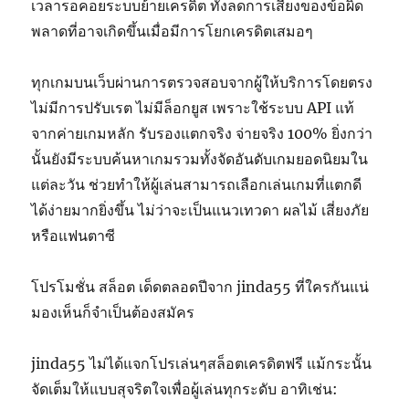
เวลารอคอยระบบย้ายเครดิต ทั้งลดการเสี่ยงของข้อผิด
พลาดที่อาจเกิดขึ้นเมื่อมีการโยกเครดิตเสมอๆ
ทุกเกมบนเว็บผ่านการตรวจสอบจากผู้ให้บริการโดยตรง
ไม่มีการปรับเรต ไม่มีล็อกยูส เพราะใช้ระบบ API แท้
จากค่ายเกมหลัก รับรองแตกจริง จ่ายจริง 100% ยิ่งกว่า
นั้นยังมีระบบค้นหาเกมรวมทั้งจัดอันดับเกมยอดนิยมใน
แต่ละวัน ช่วยทำให้ผู้เล่นสามารถเลือกเล่นเกมที่แตกดี
ได้ง่ายมากยิ่งขึ้น ไม่ว่าจะเป็นแนวเทวดา ผลไม้ เสี่ยงภัย
หรือแฟนตาซี
โปรโมชั่น สล็อต เด็ดตลอดปีจาก jinda55 ที่ใครกันแน่
มองเห็นก็จำเป็นต้องสมัคร
jinda55 ไม่ได้แจกโปรเล่นๆสล็อตเครดิตฟรี แม้กระนั้น
จัดเต็มให้แบบสุจริตใจเพื่อผู้เล่นทุกระดับ อาทิเช่น: