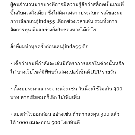
ผู้คนจำนวนมากบางทีอาจมีความรู้สึกว่าสล็อตเป็นเกมที่
ขึ้นกับดวงสิ่งเดียว ซึ่งไม่ผิด แต่จากประสบการณ์ของผม
การเลือกเกมjinda55 เลือกช่วงเวลาเล่น รวมทั้งการ
จัดการทุน มีผลอย่างยิ่งกับช่องทางได้กำไร
สิ่งที่ผมทำทุกครั้งก่อนเล่นjinda55 คือ
• เช็กว่าเกมที่กำลังจะเล่นมีอัตราการแจกในช่วงนั้นหรือ
ไม่ บางเว็บไซต์มีฟีพบร์แสดงเปอร์เซ็นต์ RTP รายวัน
• ตั้งงบประมาณกระจ่างแจ้ง เช่น วันนี้จะใช้ไม่เกิน 300
บาท หากเสียหมดก็เลิก ไม่เพิ่มเพิ่ม
• แบ่งกำไรออกก่อน อย่างเช่น ถ้าหากลงทุน 300 แล้ว
ได้ 1000 ผมจะถอน 500 โดยทันที