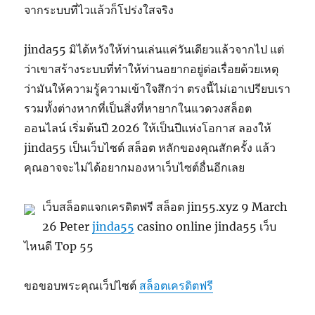
จากระบบที่ไวแล้วก็โปร่งใสจริง
jinda55 มิได้หวังให้ท่านเล่นแค่วันเดียวแล้วจากไป แต่
ว่าเขาสร้างระบบที่ทำให้ท่านอยากอยู่ต่อเรื่อยด้วยเหตุ
ว่ามันให้ความรู้ความเข้าใจสึกว่า ตรงนี้ไม่เอาเปรียบเรา
รวมทั้งต่างหากที่เป็นสิ่งที่หายากในแวดวงสล็อต
ออนไลน์ เริ่มต้นปี 2026 ให้เป็นปีแห่งโอกาส ลองให้
jinda55 เป็นเว็บไซต์ สล็อต หลักของคุณสักครั้ง แล้ว
คุณอาจจะไม่ได้อยากมองหาเว็บไซต์อื่นอีกเลย
เว็บสล็อตแจกเครดิตฟรี สล็อต jin55.xyz 9 March
26 Peter
jinda55
casino online jinda55 เว็บ
ไหนดี Top 55
ขอขอบพระคุณเว็ปไซต์
สล็อตเครดิตฟรี