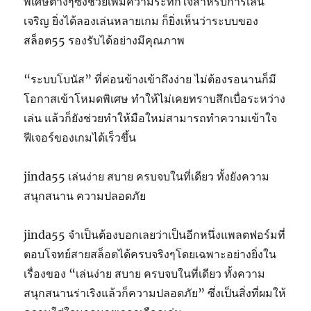
พิเศษต่างๆซึ่งช่วยเพิ่มความระทึกใจสำหรับการเล่น
เจริญ ยิ่งได้ลองเล่นหลายเกม ก็ยิ่งเห็นว่าระบบของ
สล็อต55 รองรับได้อย่างมีคุณภาพ
“ระบบโบนัส” ที่ค่อนข้างเข้าถึงง่าย ไม่ต้องรอนานก็มี
โอกาสเข้าโหมดพิเศษ ทำให้ไม่เคยทราบสึกเบื่อระหว่าง
เล่น แล้วก็ยังช่วยทำให้มือใหม่สามารถทำความเข้าใจ
ฟีเจอร์ของเกมได้เร็วขึ้น
jinda55 เล่นง่าย สบาย ครบจบในที่เดียว ทั้งยังความ
สนุกสนาน ความปลอดภัย
jinda55 จำเป็นต้องบอกเลยว่าเป็นอีกหนึ่งแพลตฟอร์มที่
ตอบโจทย์สายสล็อตได้ครบจริงๆโดยเฉพาะอย่างยิ่งใน
เรื่องของ “เล่นง่าย สบาย ครบจบในที่เดียว ทั้งความ
สนุกสนานร่าเริงแล้วก็ความปลอดภัย” ซึ่งเป็นสิ่งที่ผมให้