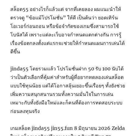
สล็อต55 อย่างไรก็แล้วแต่ จากที่เคยลอง ผมแนะนำให้
ตรวจดู “ข้อแม้โปรโมชั่น” ให้ดี เป็นต้นว่า ยอดเทิร์น
โอเวอร์ก่อนถอน หรือข้อจำกัดของเกมซึ่งสามารถใช้
โบนัสได้ เพราะแต่ละเว็บอาจกำหนดแตกต่างกัน การรู้
เรื่องข้อตกลงตั้งแต่แรกจะช่วยให้กำหนดแผนการเล่นได้
ดีขึ้น
jinda55 โดยรวมแล้ว โปรโมชั่นฝาก 50 รับ 100 นับได้
ว่าเป็นตัวเลือกที่คุ้มค่าสำหรับผู้ที่อยากทดลองเล่นสล็อต
แบบใช้ทุนน้อย แต่ได้โอกาสลุ้นเยอะขึ้นเรื่อยๆ ทั้งยังช่วย
เพิ่มความสนุกสนานรวมทั้งความมั่นใจในการเล่น
เหมาะกับทั้งยังมือใหม่และก็คนที่ต้องการทดสอบระบบ
ก่อนลงทุนจริง
เกมสล็อต jinda55 jin55.fun 8 มิถุนายน 2026 Zelda