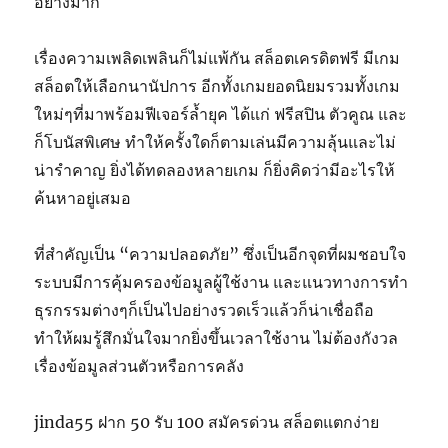
อย่างมาก
เรื่องความเพลิดเพลินก็ไม่แพ้กัน สล็อตเครดิตฟรี มีเกม
สล็อตให้เลือกนานัปการ อีกทั้งเกมยอดนิยมรวมทั้งเกม
ใหม่ๆที่มาพร้อมฟีเจอร์ล้ำยุค ได้แก่ ฟรีสปิน ตัวคูณ และ
ก็โบนัสพิเศษ ทำให้ครั้งใดก็ตามเล่นมีความลุ้นและไม่
น่ารำคาญ ยิ่งได้ทดลองหลายเกม ก็ยิ่งคิดว่ามีอะไรให้
ค้นหาอยู่เสมอ
ที่สำคัญเป็น “ความปลอดภัย” ซึ่งเป็นอีกจุดที่ผมชอบใจ
ระบบมีการคุ้มครองข้อมูลผู้ใช้งาน และแนวทางการทำ
ธุรกรรมต่างๆก็เป็นไปอย่างรวดเร็วแล้วก็น่าเชื่อถือ
ทำให้ผมรู้สึกมั่นใจมากยิ่งขึ้นเวลาใช้งาน ไม่ต้องกังวล
เรื่องข้อมูลส่วนตัวหรือการคลัง
jinda55 ฝาก 50 รับ 100 สมัครด่วน สล็อตแตกง่าย