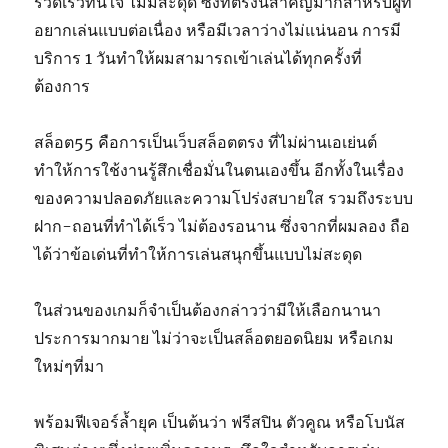
รวดเร็วทันใจ ไม่มีสะดุด ซึ่งที่ตรงนี้สำคัญมากสำหรับผู้ที่
อยากเล่นแบบต่อเนื่อง หรือมีเวลาว่างไม่แน่นอน การมี
บริการ 1 วันทำให้ผมสามารถเข้าเล่นได้ทุกครั้งที่
ต้องการ
สล็อต55 คือการเป็นเว็บสล็อตตรง ที่ไม่ผ่านเอเย่นต์
ทำให้การใช้งานรู้สึกเชื่อมั่นในตนเองขึ้น อีกทั้งในเรื่อง
ของความปลอดภัยและความโปร่งสบายใส รวมถึงระบบ
ฝาก-ถอนที่ทำได้เร็ว ไม่ต้องรอนาน ซึ่งจากที่ผมลอง ถือ
ได้ว่าข้อเด่นที่ทำให้การเล่นสนุกขึ้นแบบไม่สะดุด
ในส่วนของเกมก็จำเป็นต้องกล่าวว่ามีให้เลือกนานา
ประการมากมาย ไม่ว่าจะเป็นสล็อตยอดนิยม หรือเกม
ใหม่ๆที่มา
พร้อมฟีเจอร์ล้ำยุค เป็นต้นว่า ฟรีสปิน ตัวคูณ หรือโบนัส