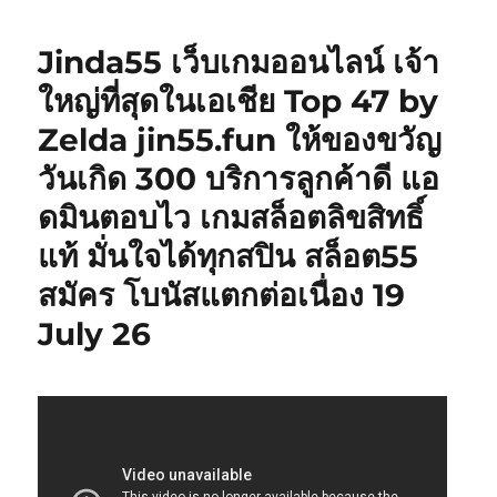
Jinda55 เว็บเกมออนไลน์ เจ้า
ใหญ่ที่สุดในเอเชีย Top 47 by
Zelda jin55.fun ให้ของขวัญ
วันเกิด 300 บริการลูกค้าดี แอ
ดมินตอบไว เกมสล็อตลิขสิทธิ์
แท้ มั่นใจได้ทุกสปิน สล็อต55
สมัคร โบนัสแตกต่อเนื่อง 19
July 26