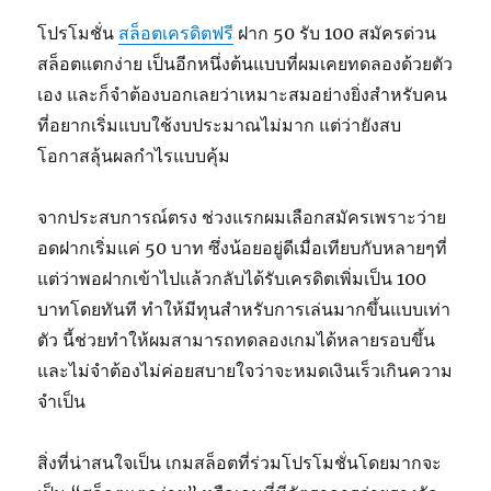
โปรโมชั่น
สล็อตเครดิตฟรี
ฝาก 50 รับ 100 สมัครด่วน
สล็อตแตกง่าย เป็นอีกหนึ่งต้นแบบที่ผมเคยทดลองด้วยตัว
เอง และก็จำต้องบอกเลยว่าเหมาะสมอย่างยิ่งสำหรับคน
ที่อยากเริ่มแบบใช้งบประมาณไม่มาก แต่ว่ายังสบ
โอกาสลุ้นผลกำไรแบบคุ้ม
จากประสบการณ์ตรง ช่วงแรกผมเลือกสมัครเพราะว่าย
อดฝากเริ่มแค่ 50 บาท ซึ่งน้อยอยู่ดีเมื่อเทียบกับหลายๆที่
แต่ว่าพอฝากเข้าไปแล้วกลับได้รับเครดิตเพิ่มเป็น 100
บาทโดยทันที ทำให้มีทุนสำหรับการเล่นมากขึ้นแบบเท่า
ตัว นี้ช่วยทำให้ผมสามารถทดลองเกมได้หลายรอบขึ้น
และไม่จำต้องไม่ค่อยสบายใจว่าจะหมดเงินเร็วเกินความ
จำเป็น
สิ่งที่น่าสนใจเป็น เกมสล็อตที่ร่วมโปรโมชั่นโดยมากจะ