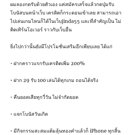
ผมลองกดรับด้วยตัวเอง แค่สมัครเสร็จแล้วกดปุ่มรับ
โบนัสบนหน้าเว็บ เครดิตก็กระดอนเข้าเลย สามารถเอา
ไปเล่นเกมไหนก็ได้ในเว็บjinda55 และที่สำคัญเป็น ไม่
ติดเทิร์นโอเวอร์ ราวกับเว็บอื่น
ยิ่งไปกว่านั้นยังมีโปรโมชั่นเสริมอีกเพียบเลย ได้แก่
• ฝากคราวแรกรับเครดิตเพิ่ม 200%
• ฝาก 29 รับ 100 เล่นได้ทุกเกม ถอนได้จริง
• คืนยอดเสียทุกวี่วัน ไม่จำกัดยอด
• แจกโบนัสวันเกิด
• มีกิจกรรมสะสมแต้มลุ้นทองคำแล้วก็ iPhone ทุกสิ้น