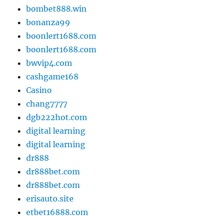
bombet888.win
bonanza99
boonlert1688.com
boonlert1688.com
bwvip4.com
cashgame168
Casino
chang7777
dgb222hot.com
digital learning
digital learning
dr888
dr888bet.com
dr888bet.com
erisauto.site
etbet16888.com