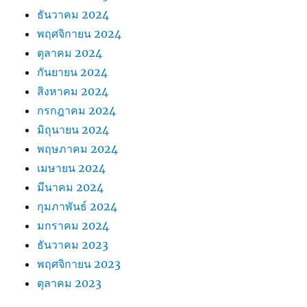
ธันวาคม 2024
พฤศจิกายน 2024
ตุลาคม 2024
กันยายน 2024
สิงหาคม 2024
กรกฎาคม 2024
มิถุนายน 2024
พฤษภาคม 2024
เมษายน 2024
มีนาคม 2024
กุมภาพันธ์ 2024
มกราคม 2024
ธันวาคม 2023
พฤศจิกายน 2023
ตุลาคม 2023