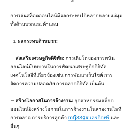
การเล่นสล็อตออนไลน์มีผลกระทบได้หลากหลายแง่มุม
ทั้งด้านบวกและด้านลบ
ผลกระทบด้านบวก:
–
ส่งเสริมเศรษฐกิจดิจิทัล:
การเติบโตของการพนัน
ออนไลน์มีบทบาทในการพัฒนาเศรษฐกิจดิจิทัล
เทคโนโลยีที่เกี่ยวข้องเช่น การพัฒนาเว็บไซต์ การ
จัดการความปลอดภัย การตลาดดิจิทัล เป็นต้น
–
สร้างโอกาสในการจ้างงาน:
อุตสาหกรรมสล็อต
ออนไลน์ยังสร้างโอกาสในการจ้างงานในสายงานไอที
การตลาด การบริการลูกค้า
mfj889x เครดิตฟรี
และ
อื่นๆ