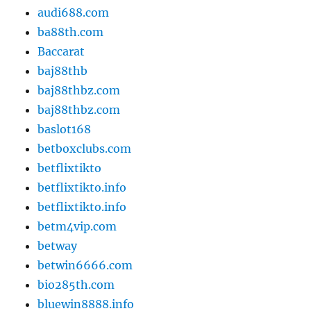
audi688.com
ba88th.com
Baccarat
baj88thb
baj88thbz.com
baj88thbz.com
baslot168
betboxclubs.com
betflixtikto
betflixtikto.info
betflixtikto.info
betm4vip.com
betway
betwin6666.com
bio285th.com
bluewin8888.info