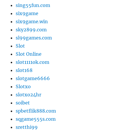
sing55fun.com
six9game
six9game.win
sky2899.com
sl99games.com
Slot
Slot Online
slot1111ok.com
slot168
slotgame6666
Slotxo
slotxo24hr
soibet
spbetflik888.com
sqgame555s.com
sretthi99