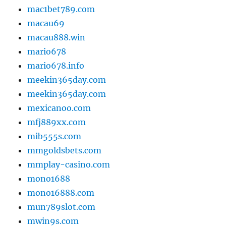
mac1bet789.com
macau69
macau888.win
mario678
mario678.info
meekin365day.com
meekin365day.com
mexicanoo.com
mfj889xx.com
mib555s.com
mmgoldsbets.com
mmplay-casino.com
mono1688
mono16888.com
mun789slot.com
mwin9s.com