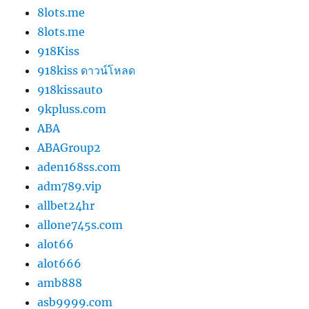
8lots.me
8lots.me
918Kiss
918kiss ดาวน์โหลด
918kissauto
9kpluss.com
ABA
ABAGroup2
aden168ss.com
adm789.vip
allbet24hr
allone745s.com
alot66
alot666
amb888
asb9999.com