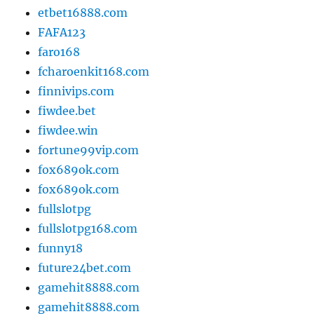
etbet16888.com
FAFA123
faro168
fcharoenkit168.com
finnivips.com
fiwdee.bet
fiwdee.win
fortune99vip.com
fox689ok.com
fox689ok.com
fullslotpg
fullslotpg168.com
funny18
future24bet.com
gamehit8888.com
gamehit8888.com