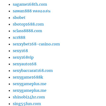
sagame168th.com
sawan888 ทดลองเล่น
sbobet
sbotop1688.com
sclass8888.com
scr888
sexxybet168-casino.com
sexy168
sexy168vip
sexyauto168
sexybaccarat168.com
sexygame1688k
sexygameplus.me
sexygameplus.me
shinobi24hr.com
sing55fun.com