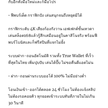
กับอีกทั้งมือใหม่และก็มือโปร
• ฟีพบร์เด็ด กราฟิกปัง เล่นสนุกจนถึงหยุดมิได้
กราฟิกระดับ 4K เสียงก้องกังวาน เอฟเฟกต์ขั้นเทวดา
เล่นสล็อต168แล้วรู้สึกเสมือนอยู่ในคาสิโนจริง พร้อมฟี
พบร์โบนัสและก็ฟรีสปินที่แจกไม่ยั้ง
ระบบฝาก-ถอนอัตโนมัติ รวมทั้ง True Wallet ที่เร็ว
ที่สุดในไทย เพิ่มปุบปับ เล่นได้ปั๊บ ไม่ขอคืนดีแอดไม่น
• ฝาก-ถอนผ่านระบบออโต้ 100% ไม่มีอย่างต่ำ
โอนเงินเข้า-ออกได้ตลอด 24 ชั่วโมง ไม่ต้องแจ้งสลิป
ไม่ต้องรอคอยคิว ทุกยอดเข้าระบบทันทีภายในไม่เกิน
30 วินาที