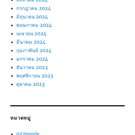
กรกฎาคม 2024
มิถุนายน 2024
พฤษภาคม 2024
เมษายน 2024
มีนาคม 2024
กุมภาพันธ์ 2024
มกราคม 2024
ธันวาคม 2023
พฤศจิกายน 2023
ตุลาคม 2023
หมวดหมู่
037movie