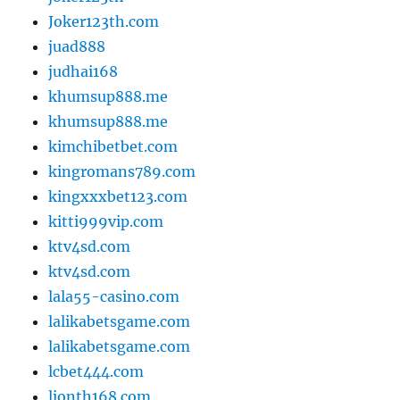
Joker123th.com
juad888
judhai168
khumsup888.me
khumsup888.me
kimchibetbet.com
kingromans789.com
kingxxxbet123.com
kitti999vip.com
ktv4sd.com
ktv4sd.com
lala55-casino.com
lalikabetsgame.com
lalikabetsgame.com
lcbet444.com
lionth168.com