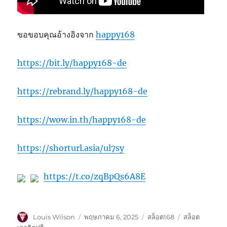
ขอขอบคุณอ้างอิงจาก
happy168
https://bit.ly/happy168-de
https://rebrand.ly/happy168-de
https://wow.in.th/happy168-de
https://shorturl.asia/ul7sy
https://t.co/zqBpQs6A8E
ผู้
เขียน
หมวด
ป้าย
Louis Wilson
พฤษภาคม 6, 2025
สล็อต168
สล็อต