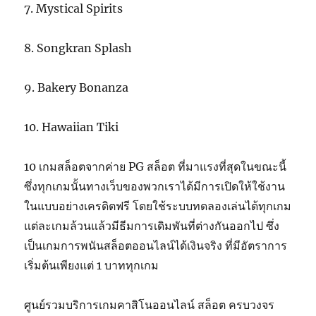
7. Mystical Spirits
8. Songkran Splash
9. Bakery Bonanza
10. Hawaiian Tiki
10 เกมสล็อตจากค่าย PG สล็อต ที่มาแรงที่สุดในขณะนี้
ซึ่งทุกเกมนั้นทางเว็บของพวกเราได้มีการเปิดให้ใช้งาน
ในแบบอย่างเครดิตฟรี โดยใช้ระบบทดลองเล่นได้ทุกเกม
แต่ละเกมล้วนแล้วมีธีมการเดิมพันที่ต่างกันออกไป ซึ่ง
เป็นเกมการพนันสล็อตออนไลน์ได้เงินจริง ที่มีอัตราการ
เริ่มต้นเพียงแต่ 1 บาททุกเกม
ศูนย์รวมบริการเกมคาสิโนออนไลน์ สล็อต ครบวงจร