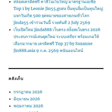
สล็อตเครดิตฟรี คาสิโนเว็บใหญ่ มาตรฐานเอเชีย
Top 1 by Leonie Jin55.guru ปั้นทุนจิ๋มเป็นทุนใหญ่
แจกวันเกิด 500 จุดหมายของสายเกมทั่วโลก
jinda55 เข้าร่วมวันนี้ รวยทันที 2 July 2569
เว็บเปิดใหม่ jinda888 เว็บตรง สล็อตเว็บตรง 2026
ประสบการณ์เล่นยุคใหม่ ระบบเสถียร พร้อมเกมให้
เลือกมากมาย เครดิตฟรี Top 37 by Suzanne
Jin888.asia 9 ก.ค. 2569 พนันออนไลน์
คลังเก็บ
กรกฎาคม 2026
มิถุนายน 2026
พฤษภาคม 2026