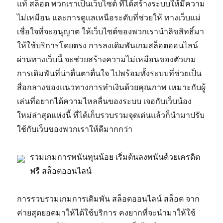
แท้ สล็อต พวกเราเป็นเว็บไซต์ ที่ได้สร้างระบบให้มีความ
ไม่เหมือน และการดูแลเหนือระดับที่ช่วยให้ ทางเว็บแม่
เชื่อใจที่จะอนุญาต ให้เว็บไซต์ของพวกเรานำลิขสิทธิ์มา
ให้ใช้บริการโดยตรง การลงเดิมพันเกมสล็อตออนไลน์
ผ่านทางเว็บนี้ จะช่วยสร้างความไม่เหมือนของตัวเกม
การเดิมพันที่น่าตื่นตาตื่นใจ ไปพร้อมทั้งระบบที่ช่วยเป็น
สื่อกลางของแนวทางการทำเงินด้วยคุณภาพ เหมาะกับผู้
เล่นที่อยากได้ความไหลลื่นของระบบ เจอกับเว็บน้อง
ใหม่ล่าสุดแห่งนี้ ที่ได้เก็บรวบรวมจุดเด่นแล้วก็นำมาปรับ
ใช้กับเว็บของพวกเราให้ดีมากกว่า
รวมเกมการพนันทุนน้อย เริ่มต้นลงพนันด้วยเครดิต
ฟรี สล็อตออนไลน์
การรวบรวมเกมการเดิมพัน สล็อตออนไลน์ สล็อต จาก
ค่ายสุดยอดมาให้ได้ใช้บริการ คงยากที่จะนำมาให้ใช้