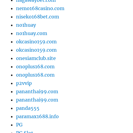
nagawaybet.com
nemo168casino.com
niseko168bet.com
no1huay
no1huay.com
okcasino159.com
okcasino159.com
onesiamclub.site
onoplus168.com
onoplus168.com
p2vvip
pananthai99.com
pananthai99.com
panda555
paramax1688.info
PG