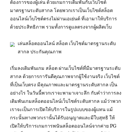
ต้องการของผู้เล่น ด้วยเกมการเดิมพันกับเว็บไซต์
มาตรฐานระดับสากล โดยพวกเราเป็นเว็บไซต์สล็อต
ออนไลน์เว็บไซต์ตรงไม่ผ่านเอเย่นต์ ที่เอามาให้บริการ
ด้วยประสิทธิภาพ รวมทั้งการดูแลตรงจากผู้ผลิตเว็บ
เล่นสล็อตออนไลน์ สล็อต เว็บไซต์มาตรฐานระดับ
สากล ประกันคุณภาพ
เริ่มลงเดิมพันเกม สล็อต ผ่านเว็บไซต์ที่มีมาตรฐานระดับ
สากล ด้วยการการันตีคุณภาพจากผู้ใช้งานจริง เว็บไซต์
ที่เป็นเว็บตรง มีคุณภาพและมาตรฐานระดับสากล เป็น
อย่างไร ในวันนี้พวกเราจะพามาเจาะลึก กับคำว่าการลง
เดิมพันเกมสล็อตออนไลน์เว็บไซต์ระดับสากล แม้ว่าพวก
เราจะเป็นการเปิดให้บริการในรูปแบบของผู้แทน แม้
กระนั้นทางพวกเรานั้นได้รับอนุญาตและมีใบสุทธิ ให้
เปิดให้บริการเกมการพนันสล็อตออนไลน์จากค่าย PG