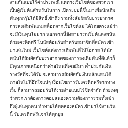
งานกันแบบไร้ค่าประเพณี แต่ทางเว็บไซต์ของพวกเรา
เป็นผู้เริ่มต้นสำหรับในการ เปิดระบบนี้ขึ้นมาเพื่อนักเดิม
พันทุกกรุ๊ปได้มีสิทธิ์เข้าถึง รวมทั้งสัมผัสกับบรรยากาศ
การลงเดิมพันเกมสล็อตจากเว็บไซต์แม่ ได้โดยตรงแม้ว่า
จะมีเงินทุนไม่มาก นอกจากนี้ยังสามารถเริ่มต้นลงพนัน
ด้วยเครดิตฟรี โบนัสต้อนรับสำหรับสมาชิกที่สมัครเข้า
มาเล่นใหม่ เว็บไซต์แห่งการเดิมพันที่ให้โอกาส ให้นัก
พนันได้สัมผัสกับบรรยากาศของการลงเดิมพันที่ดีแล้วก็
มีคุณภาพเหนือกว่าค่ายไหนที่เคยมีมา ค้ำประกันเงิน
รางวัลที่จะได้รับ จะสามารถสัมผัสกับเงินหลักแสนได้
ภายในไม่กี่อึดใจแน่ๆ เงื่อนไขการรับเครดิตฟรีจากทาง
เว็บ ก็สามารถยอมรับได้ง่ายง่ายแบบไร้ขีดจำกัด ด้วยเหตุ
ว่าพวกเราต้องการตอบสนองความต้องการรวมทั้งเข้า
ถึงผู้เล่นทุกคน ท้าทายให้ทดลองสมัครเข้ามาใช้งานวัน
นี้ รับเครดิตฟรีแจกให้ทุกยูส