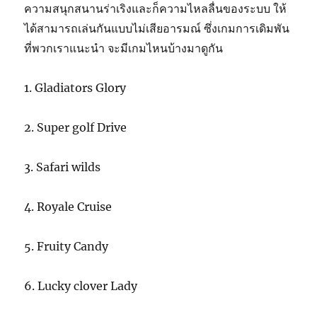
ความสนุกสนานร่าเริงและก็ความไหลลื่นของระบบ ให้
ได้สามารถเล่นกันแบบไม่เสียอารมณ์ ซึ่งเกมการเดิมพัน
ที่พวกเราแนะนำ จะมีเกมไหนบ้างมาดูกัน
1. Gladiators Glory
2. Super golf Drive
3. Safari wilds
4. Royale Cruise
5. Fruity Candy
6. Lucky clover Lady