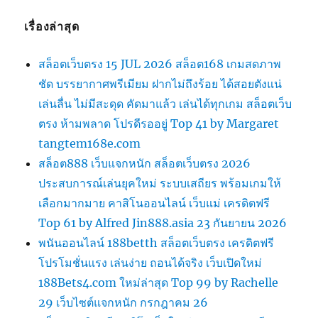
เรื่องล่าสุด
สล็อตเว็บตรง 15 JUL 2026 สล็อต168 เกมสดภาพ
ชัด บรรยากาศพรีเมียม ฝากไม่ถึงร้อย ได้สอยตังแน่
เล่นลื่น ไม่มีสะดุด คัดมาแล้ว เล่นได้ทุกเกม สล็อตเว็บ
ตรง ห้ามพลาด โปรดีรออยู่ Top 41 by Margaret
tangtem168e.com
สล็อต888 เว็บแจกหนัก สล็อตเว็บตรง 2026
ประสบการณ์เล่นยุคใหม่ ระบบเสถียร พร้อมเกมให้
เลือกมากมาย คาสิโนออนไลน์ เว็บแม่ เครดิตฟรี
Top 61 by Alfred Jin888.asia 23 กันยายน 2026
พนันออนไลน์ 188betth สล็อตเว็บตรง เครดิตฟรี
โปรโมชั่นแรง เล่นง่าย ถอนได้จริง เว็บเปิดใหม่
188Bets4.com ใหม่ล่าสุด Top 99 by Rachelle
29 เว็บไซต์แจกหนัก กรกฎาคม 26