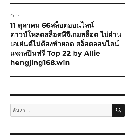
ถัดไป
11 ตุลาคม 66สล็อตออนไลน์
เรื่อง
ต่อ
ดาวน์โหลดสล็อตพีจีเกมสล็อต ไม่ผ่าน
ไป:
เอเย่นต์ไม่ต้องทำยอด สล็อตออนไลน์
แจกสปินฟรี Top 22 by Allie
hengjing168.win
ค้นห
ค้นหา: