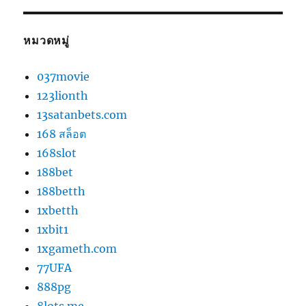
หมวดหมู่
037movie
123lionth
13satanbets.com
168 สล็อต
168slot
188bet
188betth
1xbetth
1xbit1
1xgameth.com
77UFA
888pg