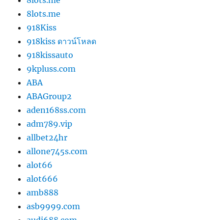
8lots.me
8lots.me
918Kiss
918kiss ดาวน์โหลด
918kissauto
9kpluss.com
ABA
ABAGroup2
aden168ss.com
adm789.vip
allbet24hr
allone745s.com
alot66
alot666
amb888
asb9999.com