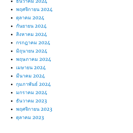
ธันวาคม 2024
พฤศจิกายน 2024
ตุลาคม 2024
กันยายน 2024
สิงหาคม 2024
กรกฎาคม 2024
มิถุนายน 2024
พฤษภาคม 2024
เมษายน 2024
มีนาคม 2024
กุมภาพันธ์ 2024
มกราคม 2024
ธันวาคม 2023
พฤศจิกายน 2023
ตุลาคม 2023