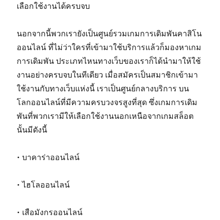
เลือกใช้งานได้ครบจบ
นอกจากนี้พวกเรายังเป็นศูนย์รวมเกมการเดิมพันคาสิโน
ออนไลน์ ที่ไม่ว่าใครที่เข้ามาใช้บริการแล้วก็มองหาเกม
การเดิมพัน ประเภทไหนทางเว็บของเราก็ได้นำมาให้ใช้
งานอย่างครบจบในทีเดียว เมื่อสมัครเป็นสมาชิกเข้ามา
ใช้งานกับทางเว็บแห่งนี้ เราเป็นศูนย์กลางบริการ บน
โลกออนไลน์ที่มีความครบวงจรสูงที่สุด ซึ่งเกมการเดิม
พันที่พวกเรามีให้เลือกใช้งานนอกเหนือจากเกมสล็อต
นั้นมีดังนี้
• บาคาร่าออนไลน์
• ไฮโลออนไลน์
• เสือมังกรออนไลน์