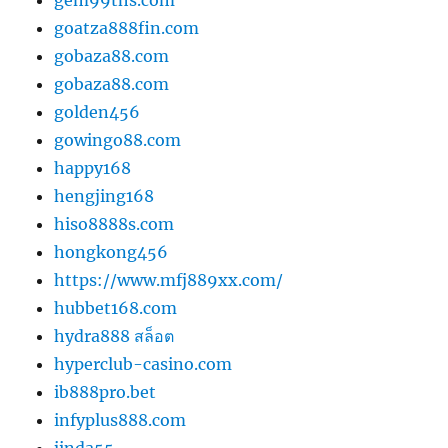
gem99ths.com
goatza888fin.com
gobaza88.com
gobaza88.com
golden456
gowingo88.com
happy168
hengjing168
hiso8888s.com
hongkong456
https://www.mfj889xx.com/
hubbet168.com
hydra888 สล็อต
hyperclub-casino.com
ib888pro.bet
infyplus888.com