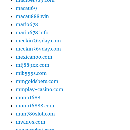
mac1bet789.com
macau69
macau888.win
mario678
mario678.info
meekin365day.com
meekin365day.com
mexicanoo.com
mfj889xx.com
mib555s.com
mmgoldsbets.com
mmplay-casino.com
mono1688
mono16888.com
mun789slot.com
mwin9s.com