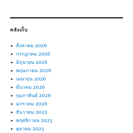
คลังเก็บ
สิงหาคม 2026
กรกฎาคม 2026
มิถุนายน 2026
พฤษภาคม 2026
เมษายน 2026
มีนาคม 2026
กุมภาพันธ์ 2026
มกราคม 2026
ธันวาคม 2025
พฤศจิกายน 2025
ตุลาคม 2025