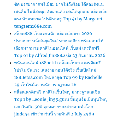
ชัด บรรยากาศพรีเมียม ฝากไม่ถึงร้อย ได้สอยตังแน่
เล่นลื่น ไม่มีสะดุด คัดมาแล้ว เล่นได้ทุกเกม สล็อตเว็บ
ตรง ห้ามพลาด โปรดีรออยู่ Top 41 by Margaret
tangtem168e.com
สล็อต888 เว็บแจกหนัก สล็อตเว็บตรง 2026
ประสบการณ์เล่นยุคใหม่ ระบบเสถียร พร้อมเกมให้
เลือกมากมาย คาสิโนออนไลน์ เว็บแม่ เครดิตฟรี
Top 61 by Alfred Jin888.asia 23 กันยายน 2026
พนันออนไลน์ 188betth สล็อตเว็บตรง เครดิตฟรี
โปรโมชั่นแรง เล่นง่าย ถอนได้จริง เว็บเปิดใหม่
188Bets4.com ใหม่ล่าสุด Top 99 by Rachelle
29 เว็บไซต์แจกหนัก กรกฎาคม 26
สล็อตเครดิตฟรี คาสิโนเว็บใหญ่ มาตรฐานเอเชีย
Top 1 by Leonie Jin55.guru ปั้นทุนจิ๋มเป็นทุนใหญ่
แจกวันเกิด 500 จุดหมายของสายเกมทั่วโลก
jinda55 เข้าร่วมวันนี้ รวยทันที 2 July 2569