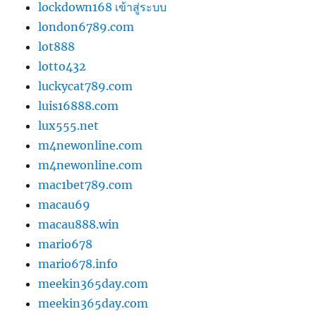
lockdown168 เข้าสู่ระบบ
london6789.com
lot888
lotto432
luckycat789.com
luis16888.com
lux555.net
m4newonline.com
m4newonline.com
mac1bet789.com
macau69
macau888.win
mario678
mario678.info
meekin365day.com
meekin365day.com