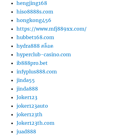
hengjing168
hiso8888s.com
hongkong456
https://www.mfj889xx.com/
hubbet168.com
hydra888 สล็อต
hyperclub-casino.com
ib888pro.bet
infyplus888.com
jinda55
jinda888
Joker123
joker123auto
joker123th
Joker123th.com
juad888