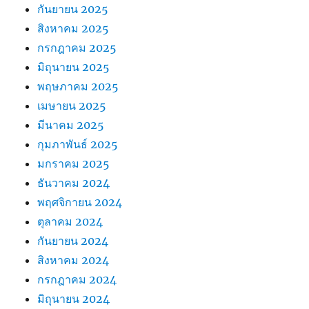
กันยายน 2025
สิงหาคม 2025
กรกฎาคม 2025
มิถุนายน 2025
พฤษภาคม 2025
เมษายน 2025
มีนาคม 2025
กุมภาพันธ์ 2025
มกราคม 2025
ธันวาคม 2024
พฤศจิกายน 2024
ตุลาคม 2024
กันยายน 2024
สิงหาคม 2024
กรกฎาคม 2024
มิถุนายน 2024