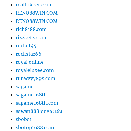
realflikbet.com
RENO88WIN.COM
RENO88WIN.COM
rich8188.com
rizzbetx.com
rocket45
rockstar66
royal online
royaleluxee.com
runway789s.com
sagame
sagame168th
sagame168th.com
sawan888 ทดลองเล่น
sbobet
sbotop1688.com