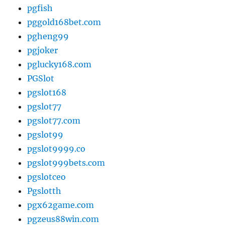
pgfish
pggold168bet.com
pgheng99
pgjoker
pglucky168.com
PGSlot
pgslot168
pgslot77
pgslot77.com
pgslot99
pgslot9999.co
pgslot999bets.com
pgslotceo
Pgslotth
pgx62game.com
pgzeus88win.com