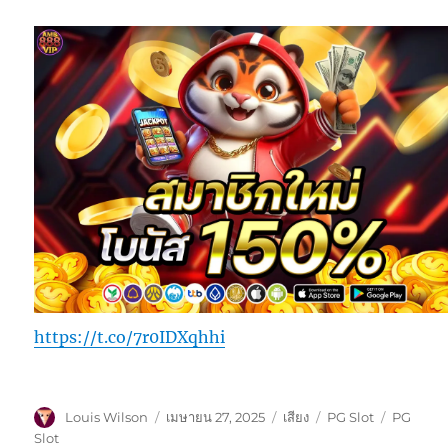
https://t.co/7r0IDXqhhi
ผู้
เขียน
รูป
หมวด
ป้าย
Louis Wilson
เมษายน 27, 2025
เสียง
PG Slot
PG
เขียน
เมื่อ
แบบ
หมู่
กำกับ
Slot