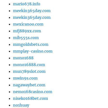
mario678.info
meekin365day.com
meekin365day.com
mexicanoo.com
mfj889xx.com
mib555s.com
mmgoldsbets.com
mmplay-casino.com
mono1688
mono16888.com
mun789slot.com
mwin9s.com
nagawaybet.com
nemo168casino.com
niseko168bet.com
no1huay