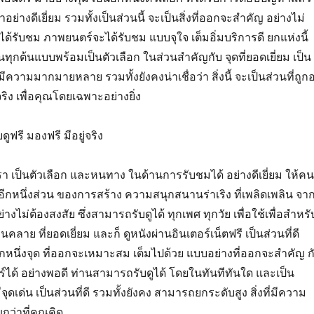
อย่างดีเยี่ยม รวมทั้งเป็นส่วนนี้ จะเป็นสิ่งที่ออกจะสำคัญ อย่างไม่
านได้รับชม ภาพยนตร์จะได้รับชม แบบจุใจ เต็มอิ่มบริการดี ยกแห่งนี้
ุกต้นแบบพร้อมเป็นตัวเลือก ในส่วนสำคัญกับ จุดที่ยอดเยี่ยม เป็น
มีความมากมายหลาย รวมทั้งยังคงน่าเชื่อว่า สิ่งนี้ จะเป็นส่วนที่ถูก
ริง เพื่อคุณโดยเฉพาะอย่างยิ่ง
ูฟรี มองฟรี มีอยู่จริง
รา เป็นตัวเลือก และหนทาง ในด้านการรับชมได้ อย่างดีเยี่ยม ให้คน
นอีกหนึ่งส่วน ของการสร้าง ความสนุกสนานร่าเริง ที่เพลิดเพลิน จา
่างไม่ต้องสงสัย ซึ่งสามารถรับดูได้ ทุกเพศ ทุกวัย เพื่อใช้เพื่อสำหรั
ลาย ที่ยอดเยี่ยม และก็ ดูหนังผ่านอินเตอร์เน็ตฟรี เป็นส่วนที่ดี
อีกหนึ่งจุด ที่ออกจะเหมาะสม เต็มไปด้วย แบบอย่างที่ออกจะสำคัญ ก
ด้ อย่างพอดี ท่านสามารถรับดูได้ โดยในทันทีทันใด และเป็น
จุดเด่น เป็นส่วนที่ดี รวมทั้งยังคง สามารถยกระดับสูง สิ่งที่มีความ
ญกว่าที่คุณคิด