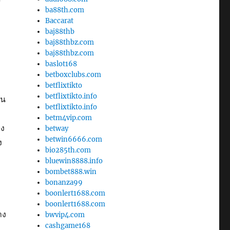
ba88th.com
Baccarat
baj88thb
baj88thbz.com
baj88thbz.com
baslot168
betboxclubs.com
betflixtikto
betflixtikto.info
าน
betflixtikto.info
betm4vip.com
าง
betway
betwin6666.com
ง
bio285th.com
bluewin8888.info
bombet888.win
bonanza99
boonlert1688.com
boonlert1688.com
าง
bwvip4.com
cashgame168
ง