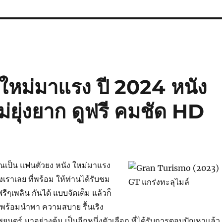
งใหม่มาแรง ปี 2024 หนัง
ไม่ยุ่งยาก ดูฟรี คมชัด HD
ณเป็น แฟนตัวยง หนัง ใหม่มาแรง
เราเลย ที่พร้อม ให้ท่านได้รับชม
ๆเพลิน กันได้ แบบจัดเต็ม แล้วก็
มพร้อมนำพา ความสบาย รื้นเริง
นตร์ มาอย่างคุ้ม เป็นอีกหนึ่งตัวเลือก ที่ได้รับการตอบปัญหาแล้ว