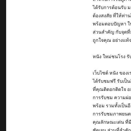
ได้รับการต้อนรับ มา
ต้องสงสัย ที่ให้ท่
พร้อมตอบปัญหา ในท
ส่วนสำคัญ กับจุดที่
ถูกใจคุณ อย่างแท้จ
หนัง ใหม่ชนโรง รับด
เว็บไซต์ หนัง ของเ
ได้รับชมฟรี รับเป็
ที่คุณติดอกติดใจ อย
การรับชม ความผ่อนค
พร้อม รวมทั้งเป็น
การรับชมภาพยนตร์ไ
คุณลักษณะเด่น ที่มี
ชัดเจน ส่วนที่สำคั