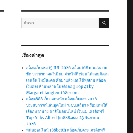
ค้นหา
ค้นหา:
เรื่องล่าสุด
สล็อตเว็บตรง 15 JUL 2026 สล็อต168 เกมสดภาพ
ชัด บรรยากาศพรีเมียม ฝากไม่ถึงร้อย ได้สอยตังแน่
เล่นลื่น ไม่มีสะดุด คัดมาแล้ว เล่นได้ทุกเกม สล็อต
เว็บตรง ห้ามพลาด โปรดีรออยู่ Top 41 by
Margaret tangtem168e.com
สล็อต888 เว็บแจกหนัก สล็อตเว็บตรง 2026
ประสบการณ์เล่นยุคใหม่ ระบบเสถียร พร้อมเกมให้
เลือกมากมาย คาสิโนออนไลน์ เว็บแม่ เครดิตฟรี
Top 61 by Alfred Jin888.asia 23 กันยายน
2026
พนันออนไลน์ 188betth สล็อตเว็บตรง เครดิตฟรี