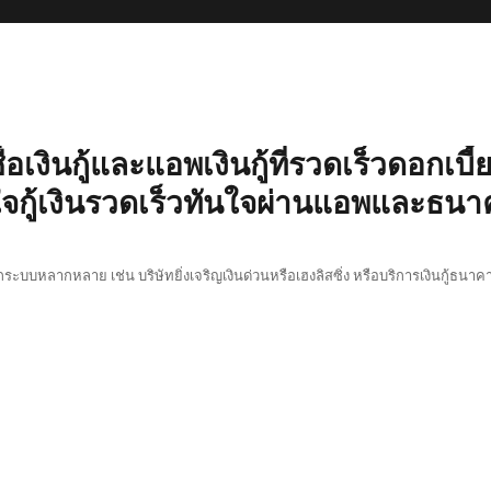
ื่อเงินกู้และแอพเงินกู้ที่รวดเร็วดอกเบี้
้เงินรวดเร็วทันใจผ่านแอพและธนาคา
บบหลากหลาย เช่น บริษัทยิ่งเจริญเงินด่วนหรือเฮงลิสซิ่ง หรือบริการเงินกู้ธนาคารตั