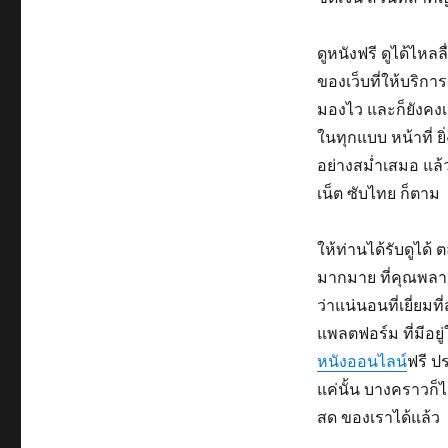
ดูหนังฟรี ดูได้ไหลล
ของเว็บที่ให้บริกา
มองไว และก็ยังคงเป
ในทุกแบบ หน้าที่ ย
อย่างสม่ำเสมอ แล้ว
เน็ต ซับไทย ก็ตาม
ให้ท่านได้รับดูได้
มากมาย ที่คุณพลาด
ว่าแน่นอนที่เยี่ยมท
แพลตฟอร์ม ที่มีอยู
หนังออนไลน์
ฟรี ปร
แค่นั้น บางคราวก็
สด ของเราได้แล้ว