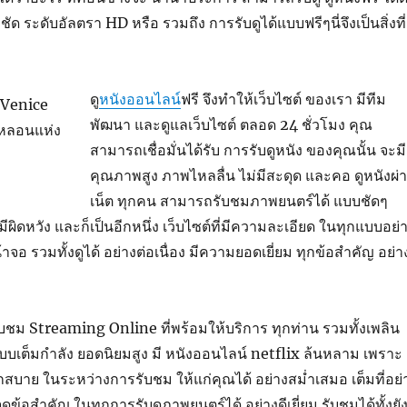
ระดับอัลตรา HD หรือ รวมถึง การรับดูได้แบบฟรีๆนี่จึงเป็นสิ่งที่
ดู
หนังออนไลน์
ฟรี จึงทำให้เว็บไซต์ ของเรา มีทีม
พัฒนา และดูแลเว็บไซต์ ตลอด 24 ชั่วโมง คุณ
สามารถเชื่อมั่นได้รับ การรับดูหนัง ของคุณนั้น จะมี
คุณภาพสูง ภาพไหลลื่น ไม่มีสะดุด และคอ ดูหนังผ่
เน็ต ทุกคน สามารถรับชมภาพยนตร์ได้ แบบชัดๆ
่มีผิดหวัง และก็เป็นอีกหนึ่ง เว็บไซต์ที่มีความละเอียด ในทุกแบบอย่
าจอ รวมทั้งดูได้ อย่างต่อเนื่อง มีความยอดเยี่ยม ทุกข้อสำคัญ อย่า
ชม Streaming Online ที่พร้อมให้บริการ ทุกท่าน รวมทั้งเพลิน
แบบเต็มกำลัง ยอดนิยมสูง มี หนังออนไลน์ netflix ล้นหลาม เพราะ
าย ในระหว่างการรับชม ให้แก่คุณได้ อย่างสม่ำเสมอ เต็มที่อย่
จุดข้อสำคัญ ในทุกการรับดูภาพยนตร์ได้ อย่างดีเยี่ยม รับชมได้ทั้งยั