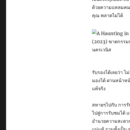
ด้วยความแหลมคมชัด 
คุณ พลาดไม่ได้
รับรองได้เลยว่า ไม
มองได้ ผ่านหน้าหน้
แท้จริง
สหายๆไปกับ การรับ
ไปสู่การรับชมได้ 
อำนวยความสะดวกสบ
แน่แท้ รวมทั้งเป็น 