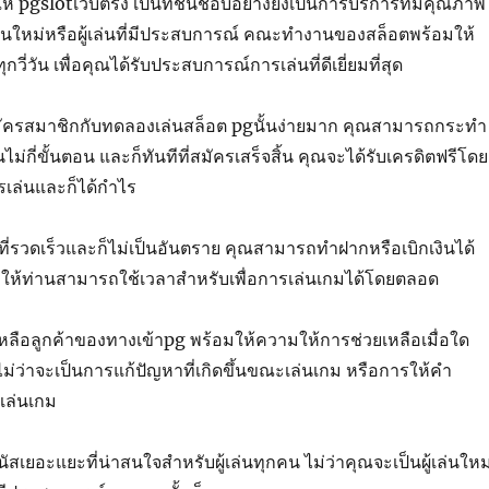
ให้ pgslotเว็บตรง เป็นที่ชื่นชอบอย่างยิ่งเป็นการบริการที่มีคุณภาพ
้เล่นใหม่หรือผู้เล่นที่มีประสบการณ์ คณะทำงานของสล็อตพร้อมให้
กวี่วัน เพื่อคุณได้รับประสบการณ์การเล่นที่ดีเยี่ยมที่สุด
ัครสมาชิกกับทดลองเล่นสล็อต pgนั้นง่ายมาก คุณสามารถกระทำ
ม่กี่ขั้นตอน และก็ทันทีที่สมัครเสร็จสิ้น คุณจะได้รับเครดิตฟรีโดย
การเล่นและก็ได้กำไร
่รวดเร็วและก็ไม่เป็นอันตราย คุณสามารถทำฝากหรือเบิกเงินได้
ทำให้ท่านสามารถใช้เวลาสำหรับเพื่อการเล่นเกมได้โดยตลอด
ลือลูกค้าของทางเข้าpg พร้อมให้ความให้การช่วยเหลือเมื่อใด
ม่ว่าจะเป็นการแก้ปัญหาที่เกิดขึ้นขณะเล่นเกม หรือการให้คำ
เล่นเกม
ัสเยอะแยะที่น่าสนใจสำหรับผู้เล่นทุกคน ไม่ว่าคุณจะเป็นผู้เล่นใหม