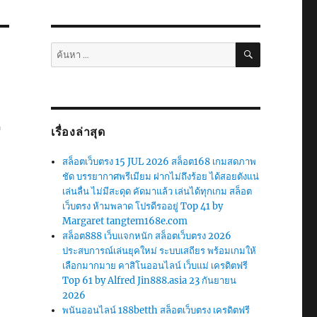
ค้นหา
ค้นหา:
4
เรื่องล่าสุด
สล็อตเว็บตรง 15 JUL 2026 สล็อต168 เกมสดภาพ
ชัด บรรยากาศพรีเมียม ฝากไม่ถึงร้อย ได้สอยตังแน่
เล่นลื่น ไม่มีสะดุด คัดมาแล้ว เล่นได้ทุกเกม สล็อต
เว็บตรง ห้ามพลาด โปรดีรออยู่ Top 41 by
Margaret tangtem168e.com
สล็อต888 เว็บแจกหนัก สล็อตเว็บตรง 2026
ประสบการณ์เล่นยุคใหม่ ระบบเสถียร พร้อมเกมให้
เลือกมากมาย คาสิโนออนไลน์ เว็บแม่ เครดิตฟรี
Top 61 by Alfred Jin888.asia 23 กันยายน
2026
พนันออนไลน์ 188betth สล็อตเว็บตรง เครดิตฟรี