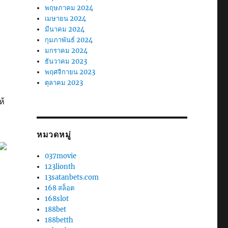
พฤษภาคม 2024
เมษายน 2024
มีนาคม 2024
กุมภาพันธ์ 2024
มกราคม 2024
ธันวาคม 2023
พฤศจิกายน 2023
ตุลาคม 2023
ห้
หมวดหมู่
037movie
123lionth
13satanbets.com
168 สล็อต
168slot
188bet
188betth