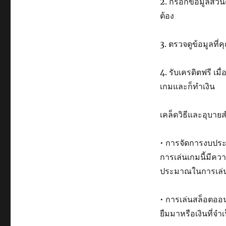
2. กรอกข้อมูลส่วนตั
ต้อง
3. ตรวจดูข้อมูลที่
4. รับเครดิตฟรี เมื
เกมและก็ทำเงิน
เคล็ดวิธีและอุบาย
• การจัดการงบประ
การเล่นเกมนี้มีควา
ประมาณในการเล่นเ
• การเล่นสล็อตออนไ
ยืมมาหรือเงินที่จำ