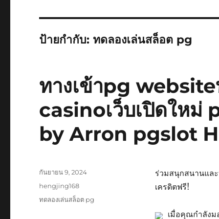
ป้ายกำกับ:
ทดลองเล่นสล็อต pg
ทางเข้าpg websiteท
casinoเว็บเปิดใหม่ 
by Arron pgslot 
เขียน
กันยายน 9, 2024
ร่วมสนุกสนานและทำเ
เมื่อ
หมวด
hengjing168
เครดิตฟรี!
หมู่
ป้าย
ทดลองเล่นสล็อต pg
กำกับ
เมื่อคุณกำลังม