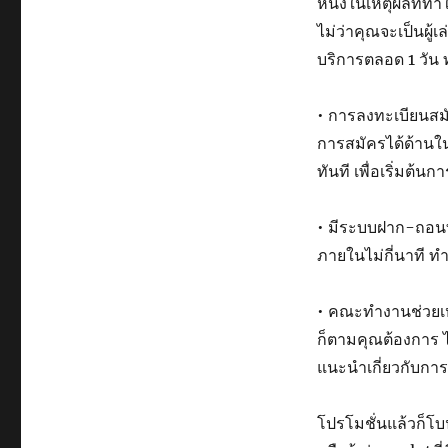
หนึ่งในเหตุผลที่ทำ
ไม่ว่าคุณจะเป็นผู
บริการตลอด 1 วัน ทุ
• การลงทะเบียนสม
การสมัครได้ด้านในไ
ทันที เพื่อเริ่มต้น
• มีระบบฝาก-ถอนที
ภายในไม่กี่นาที 
• คณะทำงานช่วยเห
ก็ตามคุณต้องการ ไ
แนะนำเกี่ยวกับการ
โปรโมชั่นแล้วก็โบน