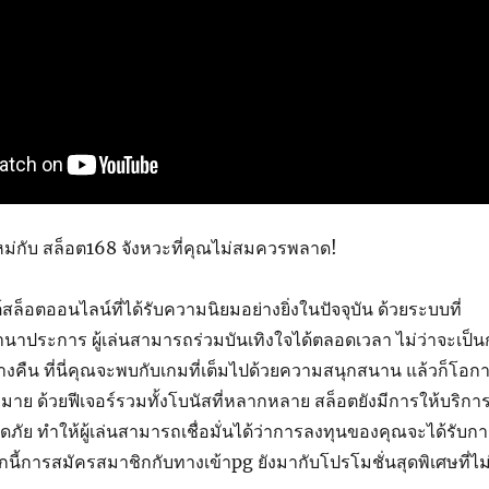
ม่กับ สล็อต168 จังหวะที่คุณไม่สมควรพลาด!
์สล็อตออนไลน์ที่ได้รับความนิยมอย่างยิ่งในปัจจุบัน ด้วยระบบที่
่นานาประการ ผู้เล่นสามารถร่วมบันเทิงใจได้ตลอดเวลา ไม่ว่าจะเป็น
คืน ที่นี่คุณจะพบกับเกมที่เต็มไปด้วยความสนุกสนาน แล้วก็โอก
มาย ด้วยฟีเจอร์รวมทั้งโบนัสที่หลากหลาย สล็อตยังมีการให้บริกา
อดภัย ทำให้ผู้เล่นสามารถเชื่อมั่นได้ว่าการลงทุนของคุณจะได้รับก
กนี้การสมัครสมาชิกกับทางเข้าpg ยังมากับโปรโมชั่นสุดพิเศษที่ไม