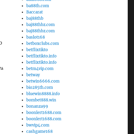
ba88th.com
Baccarat
baj88thb
baj88thbz.com
baj88thbz.com
baslot168
0
betboxclubs.com
betflixtikto
betflixtikto.info
betflixtikto.info
่น
betm4vip.com
betway
betwin6666.com
bio285th.com
bluewin8888.info
bombet888.win
bonanza99
boonlert1688.com
boonlert1688.com
bwvip4.com
cashgame168