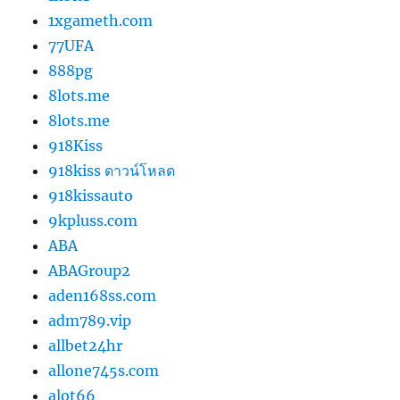
1xgameth.com
77UFA
888pg
8lots.me
8lots.me
918Kiss
918kiss ดาวน์โหลด
918kissauto
9kpluss.com
ABA
ABAGroup2
aden168ss.com
adm789.vip
allbet24hr
allone745s.com
alot66