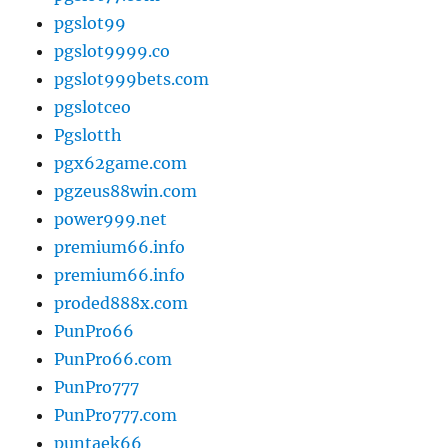
pgslot99
pgslot9999.co
pgslot999bets.com
pgslotceo
Pgslotth
pgx62game.com
pgzeus88win.com
power999.net
premium66.info
premium66.info
proded888x.com
PunPro66
PunPro66.com
PunPro777
PunPro777.com
puntaek66