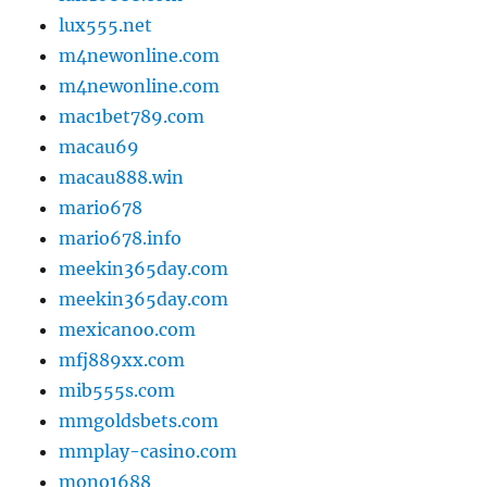
lux555.net
m4newonline.com
m4newonline.com
mac1bet789.com
macau69
macau888.win
mario678
mario678.info
meekin365day.com
meekin365day.com
mexicanoo.com
mfj889xx.com
mib555s.com
mmgoldsbets.com
mmplay-casino.com
mono1688