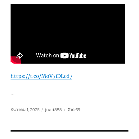
https://t.co/MoV7iDLcd7
…
เขียน
หมวด
ป้าย
ธันวาคม 1, 2025
juad888
จ๊วด 69
เมื่อ
หมู่
กำกับ