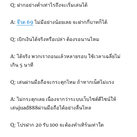
Q: ฝากอย่างต่ำเท่าไรถึงจะเริ่มเล่นได้
A:
จ๊วด 69
ไม่มีอย่างน้อยเลย จะฝากกี่บาทก็ได้
Q: เบิกเงินได้จริงหรือเปล่า ต้องรอนานไหม
A: ได้จริง พวกเราถอนแล้วหลายรอบ ใช้เวลาเฉลี่ยไม่
เกิน 5 นาที
Q: เล่นผ่านมือถือจะกระตุกไหม ถ้าหากเน็ตไม่แรง
A: ไม่กระตุกเลย เนื่องจากว่าระบบเว็บไซต์ดีไซน์ให้
เล่นjuad888ผ่านมือถือได้อย่างลื่นไหล
Q: โปรฝาก 20 รับ 100 จะต้องทำเทิร์นเท่าใด