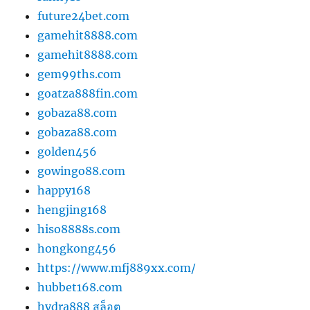
future24bet.com
gamehit8888.com
gamehit8888.com
gem99ths.com
goatza888fin.com
gobaza88.com
gobaza88.com
golden456
gowingo88.com
happy168
hengjing168
hiso8888s.com
hongkong456
https://www.mfj889xx.com/
hubbet168.com
hydra888 สล็อต