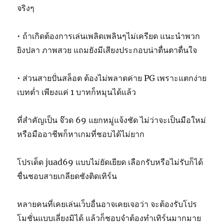
จริงๆ
• ถ้าเกิดต้องการเล่นเพลิดเพลินๆไม่เครียด แนะนำพวก
ยิงปลา ภาพสวย แถมยังมีเสียงประกอบน่าตื่นตาตื่นใจ
• ส่วนสายปั่นสล็อต ต้องไม่พลาดค่าย PG เพราะแตกง่าย
เบทต่ำ เพียงแค่ 1 บาทก็หมุนได้แล้ว
ที่สำคัญเป็น จ๊วด 69 แยกหมู่แจ้งชัด ไม่ว่าจะเป็นมือใหม่
หรือมืออาชีพก็หาเกมที่ชอบได้ไม่ยาก
โปรเด็ด juad69 แบบไม่ยัดเยียด เลือกรับหรือไม่รับก็ได้
ชื่นชอบสายเกลียดชังติดเทิร์น
หลายคนที่เคยเล่นเว็บอื่นอาจเคยเจอว่า จะต้องรับโปร
โมชั่นแบบเลี่ยงมิได้ แล้วก็ชอบจำต้องทำเทิร์นมากมาย