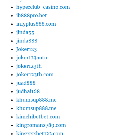
hyperclub-casino.com
ib888pro.bet
infyplus888.com
jinda55
jinda888
Joker123
joker123auto
joker123th
Joker123th.com
juad888
judhai168
khumsup888.me
khumsup888.me
kimchibetbet.com
kingromans789.com
kingxxxbet123.com