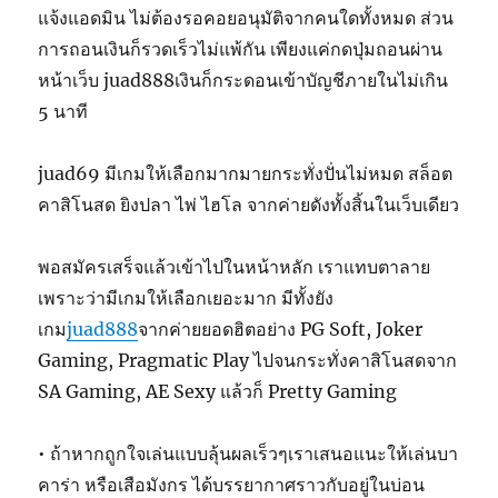
แจ้งแอดมิน ไม่ต้องรอคอยอนุมัติจากคนใดทั้งหมด ส่วน
การถอนเงินก็รวดเร็วไม่แพ้กัน เพียงแค่กดปุ่มถอนผ่าน
หน้าเว็บ juad888เงินก็กระดอนเข้าบัญชีภายในไม่เกิน
5 นาที
juad69 มีเกมให้เลือกมากมายกระทั่งปั่นไม่หมด สล็อต
คาสิโนสด ยิงปลา ไพ่ ไฮโล จากค่ายดังทั้งสิ้นในเว็บเดียว
พอสมัครเสร็จแล้วเข้าไปในหน้าหลัก เราแทบตาลาย
เพราะว่ามีเกมให้เลือกเยอะมาก มีทั้งยัง
เกม
juad888
จากค่ายยอดฮิตอย่าง PG Soft, Joker
Gaming, Pragmatic Play ไปจนกระทั่งคาสิโนสดจาก
SA Gaming, AE Sexy แล้วก็ Pretty Gaming
• ถ้าหากถูกใจเล่นแบบลุ้นผลเร็วๆเราเสนอแนะให้เล่นบา
คาร่า หรือเสือมังกร ได้บรรยากาศราวกับอยู่ในบ่อน