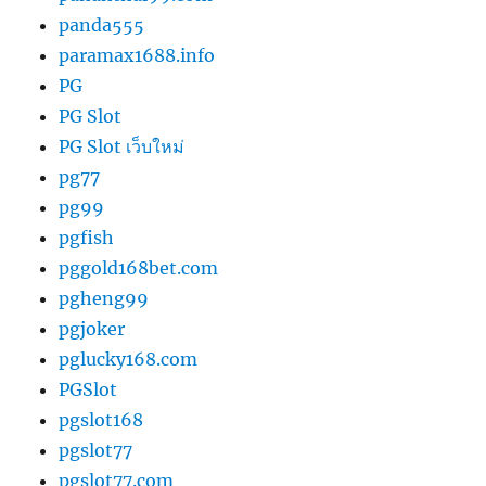
panda555
paramax1688.info
PG
PG Slot
PG Slot เว็บใหม่
pg77
pg99
pgfish
pggold168bet.com
pgheng99
pgjoker
pglucky168.com
PGSlot
pgslot168
pgslot77
pgslot77.com