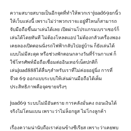
ความสบายสบายเป็นอีกจุดที่ทำให้พวกเราjuad69ยกนิ้ว
ให้เว็บแห่งนี้ เพราะไม่ว่าพวกเราจะอยู่ที่ไหนก็สามารถ
จับมือถือขึ้นมาเล่นได้เลย เปิดผ่านโปรแกรมเบราเซอร์ก็
เล่นได้โดยทันที ไม่ต้องโหลดแอป ไม่ต้องกลัวเครื่องพอง
เคยลองเปิดตอนนั่งรถไฟฟ้ากลับไปอยู่บ้าน ก็ยังเล่นได้
แบบไม่มีสะดุด หรือช่วงพักตอนกลางวันที่ร้านกาแฟ ก็
ใช้โทรศัพท์มือถือเชื่อมต่ออินเทอร์เน็ตปกติก็
เล่นjuad888ได้ลื่นๆสำหรับเราที่ไม่ค่อยอยู่นิ่ง การที่
จ๊วด 69 ออกแบบระบบให้เล่นผ่านมือถือได้เต็ม
ประสิทธิภาพคือจุดขายจริงๆ
juad69 ระบบไม่มีอันตราย การคลังมั่นคง ถอนเงินได้
จริงไม่โดนแบน เพราะว่าไม่ล็อกยูส ไม่โกงลูกค้า
เรื่องความน่านับถือเราค่อนข้างซีเรียส เพราะว่าเคยพบ