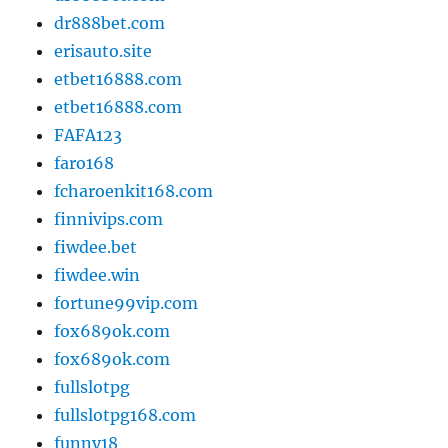
dr888bet.com
erisauto.site
etbet16888.com
etbet16888.com
FAFA123
faro168
fcharoenkit168.com
finnivips.com
fiwdee.bet
fiwdee.win
fortune99vip.com
fox689ok.com
fox689ok.com
fullslotpg
fullslotpg168.com
funny18