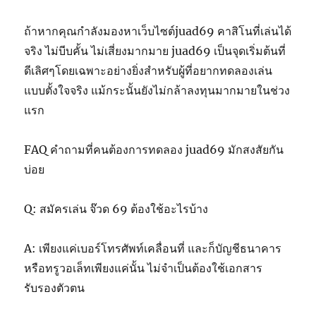
ถ้าหากคุณกำลังมองหาเว็บไซต์juad69 คาสิโนที่เล่นได้
จริง ไม่บีบคั้น ไม่เสี่ยงมากมาย juad69 เป็นจุดเริ่มต้นที่
ดีเลิศๆโดยเฉพาะอย่างยิ่งสำหรับผู้ที่อยากทดลองเล่น
แบบตั้งใจจริง แม้กระนั้นยังไม่กล้าลงทุนมากมายในช่วง
แรก
FAQ คำถามที่คนต้องการทดลอง juad69 มักสงสัยกัน
บ่อย
Q: สมัครเล่น จ๊วด 69 ต้องใช้อะไรบ้าง
A: เพียงแค่เบอร์โทรศัพท์เคลื่อนที่ และก็บัญชีธนาคาร
หรือทรูวอเล็ทเพียงแค่นั้น ไม่จำเป็นต้องใช้เอกสาร
รับรองตัวตน