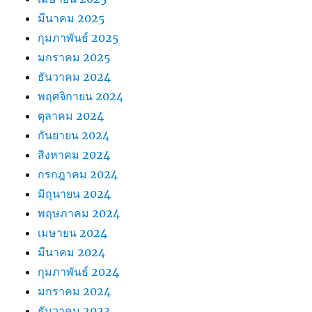
มีนาคม 2025
กุมภาพันธ์ 2025
มกราคม 2025
ธันวาคม 2024
พฤศจิกายน 2024
ตุลาคม 2024
กันยายน 2024
สิงหาคม 2024
กรกฎาคม 2024
มิถุนายน 2024
พฤษภาคม 2024
เมษายน 2024
มีนาคม 2024
กุมภาพันธ์ 2024
มกราคม 2024
ธันวาคม 2023