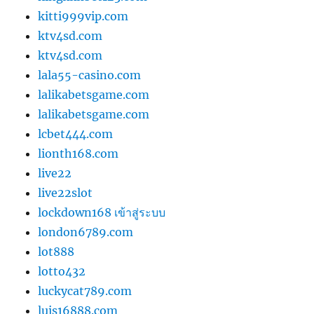
kitti999vip.com
ktv4sd.com
ktv4sd.com
lala55-casino.com
lalikabetsgame.com
lalikabetsgame.com
lcbet444.com
lionth168.com
live22
live22slot
lockdown168 เข้าสู่ระบบ
london6789.com
lot888
lotto432
luckycat789.com
luis16888.com