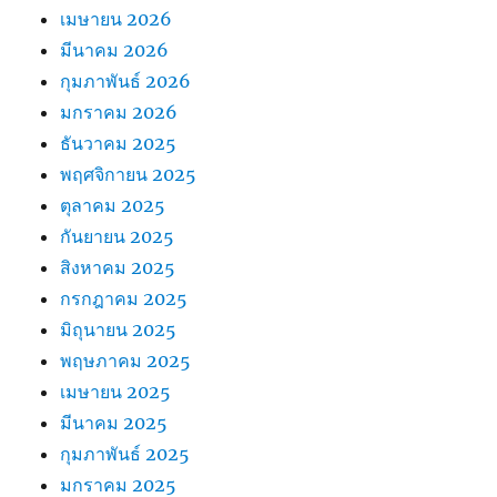
เมษายน 2026
มีนาคม 2026
กุมภาพันธ์ 2026
มกราคม 2026
ธันวาคม 2025
พฤศจิกายน 2025
ตุลาคม 2025
กันยายน 2025
สิงหาคม 2025
กรกฎาคม 2025
มิถุนายน 2025
พฤษภาคม 2025
เมษายน 2025
มีนาคม 2025
กุมภาพันธ์ 2025
มกราคม 2025