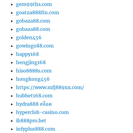
gem99ths.com
goatza888fin.com
gobaza88.com
gobaza88.com
golden456
gowingo88.com
happy168
hengjing168
hiso8888s.com
hongkong456
https://www.mfj889xx.com/
hubbet168.com
hydra888 สล็อต
hyperclub-casino.com
ib888pro.bet
infyplus888.com