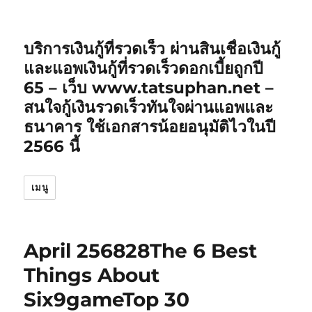
บริการเงินกู้ที่รวดเร็ว ผ่านสินเชื่อเงินกู้
และแอพเงินกู้ที่รวดเร็วดอกเบี้ยถูกปี
65 – เว็บ www.tatsuphan.net –
สนใจกู้เงินรวดเร็วทันใจผ่านแอพและ
ธนาคาร ใช้เอกสารน้อยอนุมัติไวในปี
2566 นี้
เมนู
April 256828The 6 Best
Things About
Six9gameTop 30