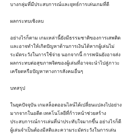
บางกลุ่มที่มีประสบการณ์และยุทธ์การเล่นเกมที่ดี
ผลกระทบเชิงลบ
อย่างไรก็ตาม เกมเหล่านี้ยังมีธรรมชาติของการเสพติด
และอาจทำให้เกิดปัญหาด้านการเงินได้หากผู้เล่นไม่
ระมัดระวังในการใช้จ่าย นอกจากนี้ การพนันยังอาจส่ง
ผลกระทบต่อสุขภาพจิตของผู้เล่นที่อาจจะนำไปสู่ภาวะ
เครียดหรือปัญหาทางการสังคมอื่นๆ
บทสรุป
ในยุคปัจจุบัน เกมสล็อตออนไลน์ได้เปลี่ยนแปลงไปอย่าง
มากจากในอดีต เทคโนโลยีที่ก้าวหน้าช่วยสร้าง
ประสบการณ์การเล่นที่น่าประทับใจมากขึ้น อย่างไรก็ดี
ผู้เล่นจำเป็นต้องมีสติและความระมัดระวังในการเล่น