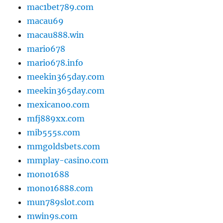
mac1bet789.com
macau69
macau888.win
mario678
mario678.info
meekin365day.com
meekin365day.com
mexicanoo.com
mfj889xx.com
mib555s.com
mmgoldsbets.com
mmplay-casino.com
mono1688
mono16888.com
mun789slot.com
mwin9s.com