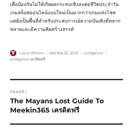
เพื่อป้องกันไม่ให้เกิดผลกระทบเชิงลบต่อชีวิตประจำวัน
เกมสล็อตออนไลน์แบบใหม่เป็นมากกว่าเกมแห่งโชค
แต่ยังเป็นพื้นที่สำหรับประสบการณ์ความบันเทิงที่หลาก
หลายและมีความคิดสร้างสรรค์
ผู้
เขียน
หมวด
ป้าย
Louis Wilson
เมษายน 22, 2025
six9game
เขียน
เมื่อ
หมู่
กำกับ
six9game เครดิตฟรี
แนะแนว
ก่อนหน้า
เรื่อง
The Mayans Lost Guide To
เรื่อง
ก่อน
Meekin365 เครดิตฟรี
หน้า: