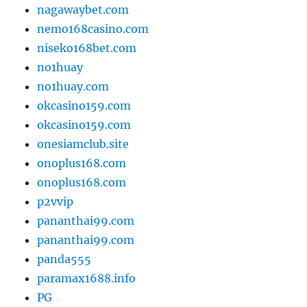
nagawaybet.com
nemo168casino.com
niseko168bet.com
no1huay
no1huay.com
okcasino159.com
okcasino159.com
onesiamclub.site
onoplus168.com
onoplus168.com
p2vvip
pananthai99.com
pananthai99.com
panda555
paramax1688.info
PG