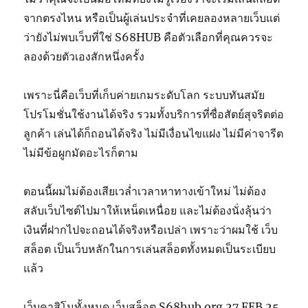
จากตรงไหน หรือเป็นผู้เล่นประจำที่เคยลองหลายเว็บแต่
ว่ายังไม่พบเว็บที่ใช่ S68HUB คือตัวเลือกที่คุณควรจะ
ลองด้วยตัวเองสักหนึ่งครั้ง
เพราะนี่คือเว็บที่เก็บค่ายเกมระดับโลก ระบบทันสมัย
โปรโมชั่นใช้งานได้จริง รวมทั้งบริการที่ซื่อสัตย์สุจริตต่อ
ลูกค้า เล่นได้ก็ถอนได้จริง ไม่มีเงื่อนไขแฝง ไม่มีค่าจารีต
ไม่มีข้อผูกมัดอะไรก็ตาม
ตอนนี้ผมไม่ต้องเสียเวล่ำเวลาหาทางเข้าใหม่ ไม่ต้อง
สลับเว็บไซต์ไปมาให้เหน็ดเหนื่อย และไม่ต้องนั่งลุ้นว่า
เงินที่ฝากไปจะถอนได้จริงหรือเปล่า เพราะว่าผมใช้ เว็บ
สล็อต เป็นเว็บหลักในการเล่นสล็อตทั้งหมดเป็นระเบียบ
แล้ว
เว็บคาสิโนทั้งหมด เว็บสล็อต S68hub.org 27 FEB 25