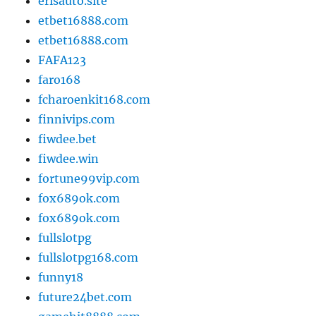
erisauto.site
etbet16888.com
etbet16888.com
FAFA123
faro168
fcharoenkit168.com
finnivips.com
fiwdee.bet
fiwdee.win
fortune99vip.com
fox689ok.com
fox689ok.com
fullslotpg
fullslotpg168.com
funny18
future24bet.com