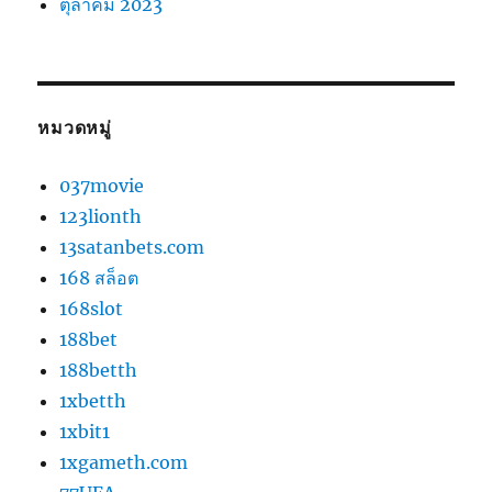
ตุลาคม 2023
หมวดหมู่
037movie
123lionth
13satanbets.com
168 สล็อต
168slot
188bet
188betth
1xbetth
1xbit1
1xgameth.com