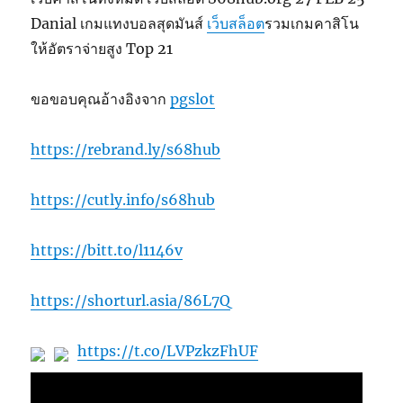
Danial เกมแทงบอลสุดมันส์
เว็บสล็อต
รวมเกมคาสิโน
ให้อัตราจ่ายสูง Top 21
ขอขอบคุณอ้างอิงจาก
pgslot
https://rebrand.ly/s68hub
https://cutly.info/s68hub
https://bitt.to/l1146v
https://shorturl.asia/86L7Q
https://t.co/LVPzkzFhUF