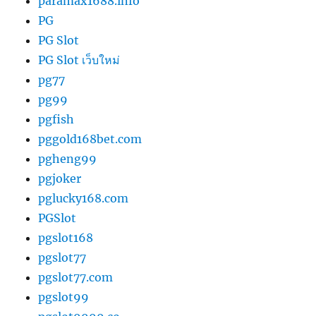
paramax1688.info
PG
PG Slot
PG Slot เว็บใหม่
pg77
pg99
pgfish
pggold168bet.com
pgheng99
pgjoker
pglucky168.com
PGSlot
pgslot168
pgslot77
pgslot77.com
pgslot99