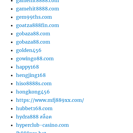
gamehit8888.com
gamehit8888.com
gem99ths.com
goatza888fin.com
gobaza88.com
gobaza88.com
golden456
gowingo88.com
happy168
hengjing168
hiso8888s.com
hongkong456
https://www.mfj889xx.com/
hubbet168.com
hydra888 สล็อต
hyperclub-casino.com