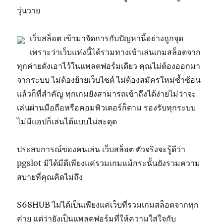
วุ่นวาย
เว็บสล็อต เข้ามาจัดการกับปัญหานี้อย่างถูกจุด
เพราะว่าเว็บแห่งนี้ได้รวมทางเข้าเล่นเกมสล็อตจาก
ทุกค่ายดังเอาไว้ในแพลตฟอร์มเดียว คุณไม่ต้องออกมา
จากระบบ ไม่ต้องย้ายเว็บไซต์ ไม่ต้องสมัครใหม่ซ้ำซ้อน
แล้วก็ที่สำคัญ ทุกเกมยังสามารถเข้าถึงได้ง่ายไม่ว่าจะ
เล่นผ่านมือถือหรือคอมพิวเตอร์ก็ตาม รองรับทุกระบบ
ไม่มีแอปก็เล่นได้แบบไม่สะดุด
ประสบการณ์ของคนเล่น เว็บสล็อต ตัวจริงจะรู้ดีว่า
pgslot มิได้มีดีเพียงแค่รวมเกมแม้กระนั้นยังรวมความ
สบายที่คุณคิดไม่ถึง
S68HUB ไม่ได้เป็นเพียงแค่เว็บที่รวมเกมสล็อตจากทุก
ค่าย แต่ว่ายังเป็นแพลตฟอร์มที่ให้ความใส่ใจกับ