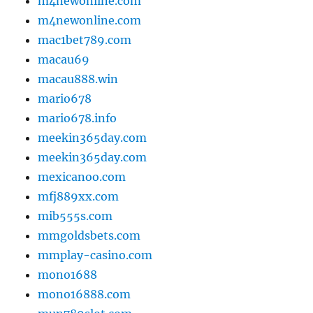
m4newonline.com
m4newonline.com
mac1bet789.com
macau69
macau888.win
mario678
mario678.info
meekin365day.com
meekin365day.com
mexicanoo.com
mfj889xx.com
mib555s.com
mmgoldsbets.com
mmplay-casino.com
mono1688
mono16888.com