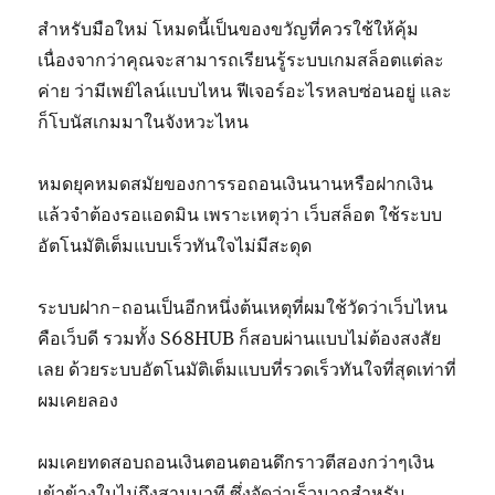
สำหรับมือใหม่ โหมดนี้เป็นของขวัญที่ควรใช้ให้คุ้ม
เนื่องจากว่าคุณจะสามารถเรียนรู้ระบบเกมสล็อตแต่ละ
ค่าย ว่ามีเพย์ไลน์แบบไหน ฟีเจอร์อะไรหลบซ่อนอยู่ และ
ก็โบนัสเกมมาในจังหวะไหน
หมดยุคหมดสมัยของการรอถอนเงินนานหรือฝากเงิน
แล้วจำต้องรอแอดมิน เพราะเหตุว่า เว็บสล็อต ใช้ระบบ
อัตโนมัติเต็มแบบเร็วทันใจไม่มีสะดุด
ระบบฝาก-ถอนเป็นอีกหนึ่งต้นเหตุที่ผมใช้วัดว่าเว็บไหน
คือเว็บดี รวมทั้ง S68HUB ก็สอบผ่านแบบไม่ต้องสงสัย
เลย ด้วยระบบอัตโนมัติเต็มแบบที่รวดเร็วทันใจที่สุดเท่าที่
ผมเคยลอง
ผมเคยทดสอบถอนเงินตอนตอนดึกราวตีสองกว่าๆเงิน
เข้าข้างในไม่ถึงสามนาที ซึ่งจัดว่าเร็วมากสำหรับ