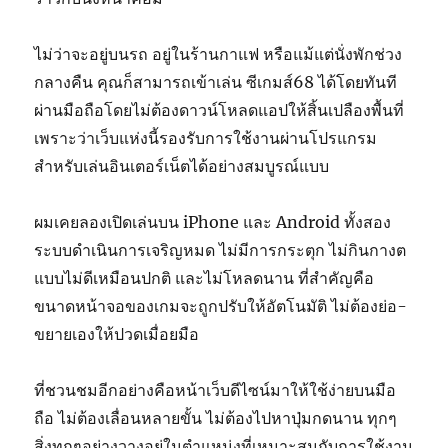
ไม่ว่าจะอยู่บนรถ อยู่ในร้านกาแฟ หรือแม้แต่นั่งพักช่วง
กลางคืน คุณก็สามารถเข้าเล่น ซีเกมส์68 ได้โดยทันที
ผ่านมือถือโดยไม่ต้องดาวน์โหลดแอปให้สิ้นเปลืองพื้นที่
เพราะว่าเว็บแห่งนี้รองรับการใช้งานผ่านโปรแกรม
สำหรับเล่นอินเตอร์เน็ตได้อย่างสมบูรณ์แบบ
ผมเคยลองเปิดเล่นบน iPhone และ Android ทั้งสอง
ระบบดำเนินการเจริญหมด ไม่มีการกระตุก ไม่กินกางต
แบบไม่ดีเหมือนปกติ และไม่โหลดนาน ที่สำคัญคือ
ขนาดหน้าจอของเกมจะถูกปรับให้อัตโนมัติ ไม่ต้องย่อ-
ขยายเองให้ปวดเมื่อยมือ
ที่ชวนชมอีกอย่างคือหน้าเว็บดีไซน์มาให้ใช้ง่ายบนมือ
ถือ ไม่ต้องเลื่อนหลายขั้น ไม่ต้องไปหาปุ่มกดนาน ทุกๆ
สิ่งทุกๆอย่างวางอยู่ในตำแหน่งที่เหมาะสมกับการใช้งาน