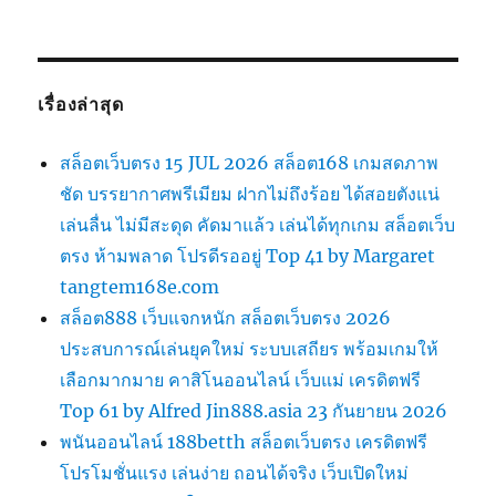
เรื่องล่าสุด
สล็อตเว็บตรง 15 JUL 2026 สล็อต168 เกมสดภาพ
ชัด บรรยากาศพรีเมียม ฝากไม่ถึงร้อย ได้สอยตังแน่
เล่นลื่น ไม่มีสะดุด คัดมาแล้ว เล่นได้ทุกเกม สล็อตเว็บ
ตรง ห้ามพลาด โปรดีรออยู่ Top 41 by Margaret
tangtem168e.com
สล็อต888 เว็บแจกหนัก สล็อตเว็บตรง 2026
ประสบการณ์เล่นยุคใหม่ ระบบเสถียร พร้อมเกมให้
เลือกมากมาย คาสิโนออนไลน์ เว็บแม่ เครดิตฟรี
Top 61 by Alfred Jin888.asia 23 กันยายน 2026
พนันออนไลน์ 188betth สล็อตเว็บตรง เครดิตฟรี
โปรโมชั่นแรง เล่นง่าย ถอนได้จริง เว็บเปิดใหม่