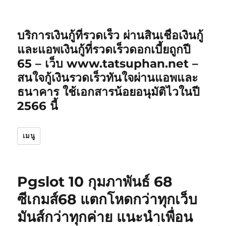
บริการเงินกู้ที่รวดเร็ว ผ่านสินเชื่อเงินกู้
และแอพเงินกู้ที่รวดเร็วดอกเบี้ยถูกปี
65 – เว็บ www.tatsuphan.net –
สนใจกู้เงินรวดเร็วทันใจผ่านแอพและ
ธนาคาร ใช้เอกสารน้อยอนุมัติไวในปี
2566 นี้
เมนู
Pgslot 10 กุมภาพันธ์ 68
ซีเกมส์68 แตกโหดกว่าทุกเว็บ
มันส์กว่าทุกค่าย แนะนำเพื่อน