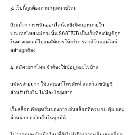
3. เว็บนี้ถูกต้องตามกฎหมายไหม
ถึงแม้ว่าการพนันออนไลน์จะยังผิดกฎหมายใน
ประเทศไทย แม้กระนั้น S68HUB เป็นเว็บที่ลงบัญชีถูก
ในต่างแดน มีใบอนุมัติการให้บริการคาสิโนออนไลน์
อย่างถูกต้อง
4. สมัครยากไหม จำต้องใช้ข้อมูลอะไรบ้าง
สมัครง่ายมาก ใช้แค่เบอร์โทรศัพท์ และก็เลขบัญชี
สำหรับรับเงิน ไม่มีอะไรยุ่งยาก
เว็บสล็อต คือจุดเริ่มของการเล่นสล็อตที่ครบ จบ คุ้ม และ
ล้ำหน้ากว่าเว็บอื่นในทุกมิติ
ไม่ว่าคุณจะเป็นมือใหม่ที่ยังไม่รู้เรื่องว่าจะเริ่มเล่นสล็อต