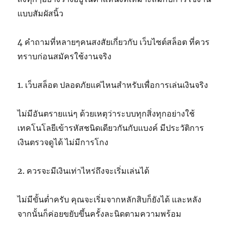
แบบสัมผัสนิ้ว
4 คำถามที่หลายๆคนสงสัยเกี่ยวกับ เว็บไซต์สล็อต ที่ควร
ทราบก่อนสมัครใช้งานจริง
1. เว็บสล็อต ปลอดภัยแค่ไหนสำหรับเพื่อการเล่นเงินจริง
ไม่มีอันตรายแน่ๆ ด้วยเหตุว่าระบบทุกสิ่งทุกอย่างใช้
เทคโนโลยีเข้ารหัสชนิดเดียวกันกับแบงค์ มีประวัติการ
เงินตรวจดูได้ ไม่มีการโกง
2. ควรจะมีเงินเท่าไหร่ถึงจะเริ่มเล่นได้
ไม่มีขั้นต่ำครับ คุณจะเริ่มจากหลักสิบก็ยังได้ และหลัง
จากนั้นก็ค่อยขยับขึ้นครั้งละนิดตามความพร้อม