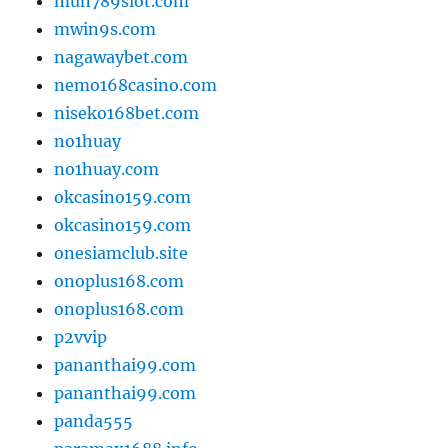
mun789slot.com
mwin9s.com
nagawaybet.com
nemo168casino.com
niseko168bet.com
no1huay
no1huay.com
okcasino159.com
okcasino159.com
onesiamclub.site
onoplus168.com
onoplus168.com
p2vvip
pananthai99.com
pananthai99.com
panda555