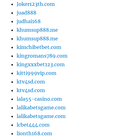
Joker123th.com
juad888
judhai168
khumsup888.me
khumsup888.me
kimchibetbet.com
kingromans789.com
kingxxxbet123.com
kitti999vip.com
ktv4sd.com
ktv4sd.com
lala55-casino.com
lalikabetsgame.com
lalikabetsgame.com
lcbet444.com
lionth168.com