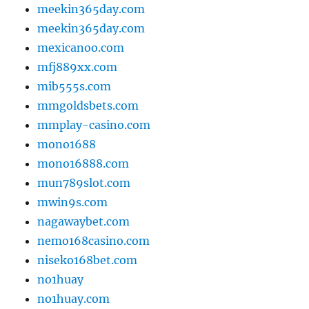
meekin365day.com
meekin365day.com
mexicanoo.com
mfj889xx.com
mib555s.com
mmgoldsbets.com
mmplay-casino.com
mono1688
mono16888.com
mun789slot.com
mwin9s.com
nagawaybet.com
nemo168casino.com
niseko168bet.com
no1huay
no1huay.com