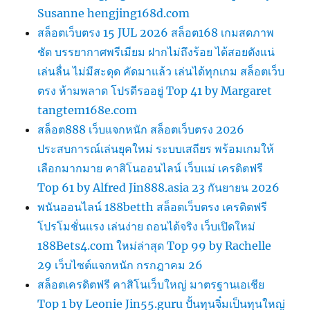
Susanne hengjing168d.com
สล็อตเว็บตรง 15 JUL 2026 สล็อต168 เกมสดภาพ
ชัด บรรยากาศพรีเมียม ฝากไม่ถึงร้อย ได้สอยตังแน่
เล่นลื่น ไม่มีสะดุด คัดมาแล้ว เล่นได้ทุกเกม สล็อตเว็บ
ตรง ห้ามพลาด โปรดีรออยู่ Top 41 by Margaret
tangtem168e.com
สล็อต888 เว็บแจกหนัก สล็อตเว็บตรง 2026
ประสบการณ์เล่นยุคใหม่ ระบบเสถียร พร้อมเกมให้
เลือกมากมาย คาสิโนออนไลน์ เว็บแม่ เครดิตฟรี
Top 61 by Alfred Jin888.asia 23 กันยายน 2026
พนันออนไลน์ 188betth สล็อตเว็บตรง เครดิตฟรี
โปรโมชั่นแรง เล่นง่าย ถอนได้จริง เว็บเปิดใหม่
188Bets4.com ใหม่ล่าสุด Top 99 by Rachelle
29 เว็บไซต์แจกหนัก กรกฎาคม 26
สล็อตเครดิตฟรี คาสิโนเว็บใหญ่ มาตรฐานเอเชีย
Top 1 by Leonie Jin55.guru ปั้นทุนจิ๋มเป็นทุนใหญ่