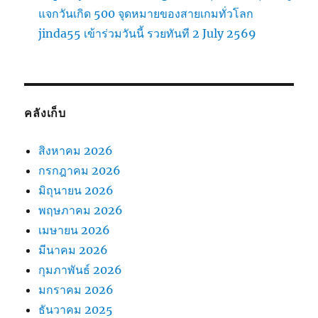
แจกวันเกิด 500 จุดหมายของสายเกมทั่วโลก
jinda55 เข้าร่วมวันนี้ รวยทันที 2 July 2569
คลังเก็บ
สิงหาคม 2026
กรกฎาคม 2026
มิถุนายน 2026
พฤษภาคม 2026
เมษายน 2026
มีนาคม 2026
กุมภาพันธ์ 2026
มกราคม 2026
ธันวาคม 2025