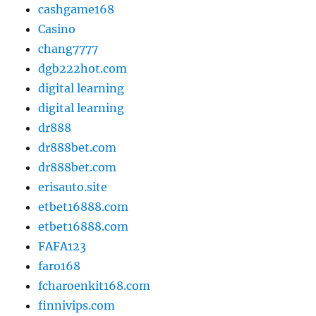
cashgame168
Casino
chang7777
dgb222hot.com
digital learning
digital learning
dr888
dr888bet.com
dr888bet.com
erisauto.site
etbet16888.com
etbet16888.com
FAFA123
faro168
fcharoenkit168.com
finnivips.com