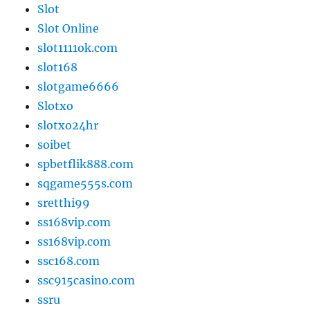
Slot
Slot Online
slot1111ok.com
slot168
slotgame6666
Slotxo
slotxo24hr
soibet
spbetflik888.com
sqgame555s.com
sretthi99
ss168vip.com
ss168vip.com
ssc168.com
ssc915casino.com
ssru