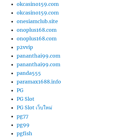
okcasino159.com
okcasino159.com
onesiamclub.site
onoplus168.com
onoplus168.com
p2vvip
pananthai99.com
pananthai99.com
panda555
paramax1688.info
PG
PG Slot
PG Slot เว็บใหม่
pg77
pg99
pgfish