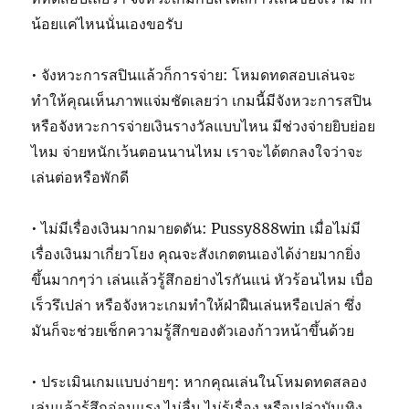
น้อยแค่ไหนนั่นเองขอรับ
• จังหวะการสปินแล้วก็การจ่าย: โหมดทดสอบเล่นจะ
ทำให้คุณเห็นภาพแจ่มชัดเลยว่า เกมนี้มีจังหวะการสปิน
หรือจังหวะการจ่ายเงินรางวัลแบบไหน มีช่วงจ่ายยิบย่อย
ไหม จ่ายหนักเว้นตอนนานไหม เราจะได้ตกลงใจว่าจะ
เล่นต่อหรือพักดี
• ไม่มีเรื่องเงินมากมายดดัน: Pussy888win เมื่อไม่มี
เรื่องเงินมาเกี่ยวโยง คุณจะสังเกตตนเองได้ง่ายมากยิ่ง
ขึ้นมากๆว่า เล่นแล้วรู้สึกอย่างไรกันแน่ หัวร้อนไหม เบื่อ
เร็วรึเปล่า หรือจังหวะเกมทำให้ฝ่าฝืนเล่นหรือเปล่า ซึ่ง
มันก็จะช่วยเช็กความรู้สึกของตัวเองก้าวหน้าขึ้นด้วย
• ประเมินเกมแบบง่ายๆ: หากคุณเล่นในโหมดทดสลอง
เล่นแล้วรู้สึกอ่อนแรง ไม่ลื่น ไม่รู้เรื่อง หรือเปล่าบันเทิง