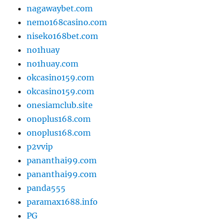
nagawaybet.com
nemo168casino.com
niseko168bet.com
no1huay
no1huay.com
okcasino159.com
okcasino159.com
onesiamclub.site
onoplus168.com
onoplus168.com
p2vvip
pananthai99.com
pananthai99.com
panda555
paramax1688.info
PG