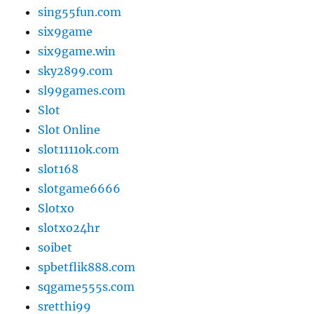
sing55fun.com
six9game
six9game.win
sky2899.com
sl99games.com
Slot
Slot Online
slot1111ok.com
slot168
slotgame6666
Slotxo
slotxo24hr
soibet
spbetflik888.com
sqgame555s.com
sretthi99