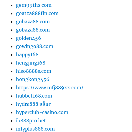
gem99ths.com
goatza888fin.com
gobaza88.com
gobaza88.com
golden456
gowingo88.com
happy168
hengjing168
hiso8888s.com
hongkong456
https://www.mfj889xx.com/
hubbet168.com
hydra888 สล็อต
hyperclub-casino.com
ib888pro.bet
infyplus888.com