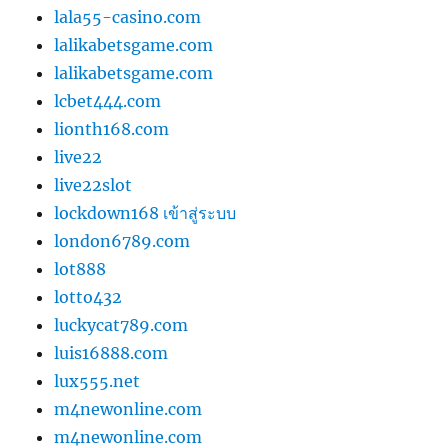
lala55-casino.com
lalikabetsgame.com
lalikabetsgame.com
lcbet444.com
lionth168.com
live22
live22slot
lockdown168 เข้าสู่ระบบ
london6789.com
lot888
lotto432
luckycat789.com
luis16888.com
lux555.net
m4newonline.com
m4newonline.com