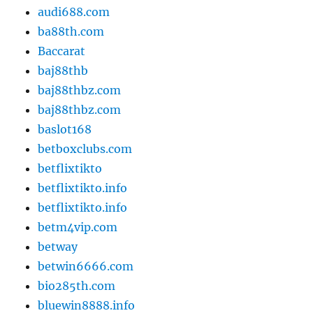
audi688.com
ba88th.com
Baccarat
baj88thb
baj88thbz.com
baj88thbz.com
baslot168
betboxclubs.com
betflixtikto
betflixtikto.info
betflixtikto.info
betm4vip.com
betway
betwin6666.com
bio285th.com
bluewin8888.info