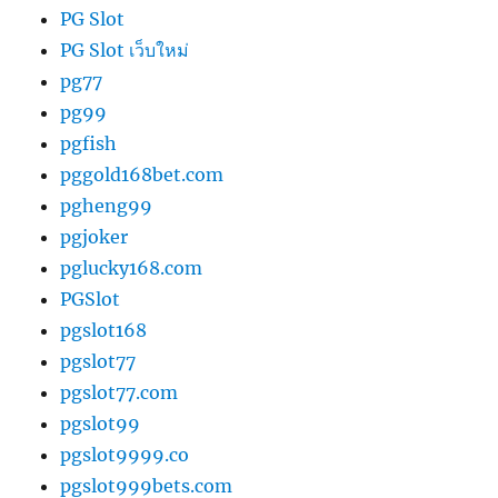
PG Slot
PG Slot เว็บใหม่
pg77
pg99
pgfish
pggold168bet.com
pgheng99
pgjoker
pglucky168.com
PGSlot
pgslot168
pgslot77
pgslot77.com
pgslot99
pgslot9999.co
pgslot999bets.com