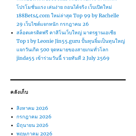
โปรโมชั่นแรง เล่นง่าย ถอนได้จริง เว็บเปิดใหม่
188Bets4.com ใหม่ล่าสุด Top 99 by Rachelle
29 เว็บไซต์แจกหนัก กรกฎาคม 26
สล็อตเครดิตฟรี คาสิโนเว็บใหญ่ มาตรฐานเอเชีย
Top 1 by Leonie Jin55.guru ปั้นทุนจิ๋มเป็นทุนใหญ่
แจกวันเกิด 500 จุดหมายของสายเกมทั่วโลก
jinda55 เข้าร่วมวันนี้ รวยทันที 2 July 2569
คลังเก็บ
สิงหาคม 2026
กรกฎาคม 2026
มิถุนายน 2026
พฤษภาคม 2026