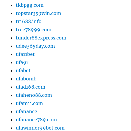
tkbpgg.com
topstar359win.com
tr1688.info
tree78999.com
tunder88express.com
udee365day.com
ufa11bet
ufa9r
ufabet
ufabomb
ufad168.com
ufaheno88.com
ufam11.com
ufanance
ufanance789.com
ufawinner99bet.com