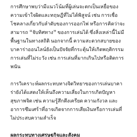
การศึกษาพบว่ามีแนวโน้มที่ผู้เล่นจะตกเป็นเหยื่อของ
ความเข้าใจผิดและทฤษฎีที่ไม่ได้พิสูจน์ เช่น การเชื่อ
โชคลางเกี่ยวกับลำดับของการออกไพ่ หรือการคิดว่าจะ
สามารถ “จับทิศทาง” ของการเล่นได้ ซึ่งสิ่งเหล่านี้ไม่มี
พื้นฐานในทางสถิติ นอกจากนี้ ความสะดวกสบายของ
บาคาร่าออนไลน์ยังเป็นปัจจัยที่กระตุ้นให้เกิดพฤติกรรม
การเล่นที่ไม่ระวัง เช่น การเล่นที่มากเกินไปหรือติดการ
พนัน
การวิเคราะห์ผลกระทบทางจิตวิทยาของการเล่นบาคา
ร่ายังได้แสดงให้เห็นถึงความเสี่ยงในการเกิดปัญหา
สุขภาพจิต เช่น ความรู้สึกตึงเครียด ความกังวล และ
อาการซึมเศร้าที่อาจเกิดจากการเสียเงินหรือการเล่นที่
ไม่ประสบความสำเร็จ
ผลกระทบทางเศรษฐกิจและสังคม