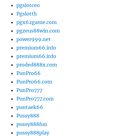
pgslotceo
Pgslotth
pgx62game.com
pgzeus88win.com
power999.net
premium66.info
premium66.info
proded888x.com
PunPro66
PunPro66.com
PunPro777
PunPro777.com
puntaek66
Pussy888
pussy888fun
pussy888play