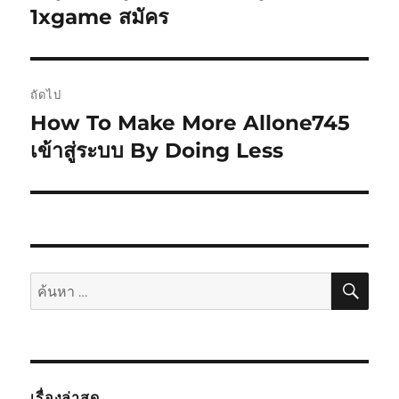
ก่อน
1xgame สมัคร
หน้า:
ถัดไป
How To Make More Allone745
เรื่อง
ต่อ
เข้าสู่ระบบ By Doing Less
ไป:
ค้นห
ค้นหา:
เรื่องล่าสุด