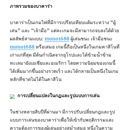
ภาพรวมของบาคาร่า
บาคาร่าเป็นเกมไพ่ที่มีการเปรียบเทียบแต้มระหว่าง “ผู้
เล่น” และ “เจ้ามือ” แต่ละเกมจะมีสามารถจบลงได้ด้วย
ผลลัพธ์สามแบบ:
mono1688
ผู้เล่นชนะ เจ้ามือชนะ
mono1688
หรือเสมอ เกมนี้ถือเป็นหนึ่งในเกมคาสิโนที่
เก่าแก่ที่สุด มีต้นกำเนิดจากยุโรปและได้ข้ามน้ำข้าม
ทะเลมายังเอเชียและอเมริกา โดยความนิยมของเกมนี้
ได้เพิ่มมากขึ้นอย่างรวดเร็ว และได้กลายเป็นหนึ่งในเกม
หลักที่ขาดไม่ได้ในคาสิโน
การเปลี่ยนแปลงในกฎและรูปแบบการเล่น
ในช่วงหลายสิบปีที่ผ่านมา มีการปรับเปลี่ยนกฎและรูป
แบบการเล่นของบาคาร่าเพื่อให้เข้ากับพฤติกรรมและ
ความต้องการของผู้เล่นอย่างสม่ำเสมอ หนึ่งในความ