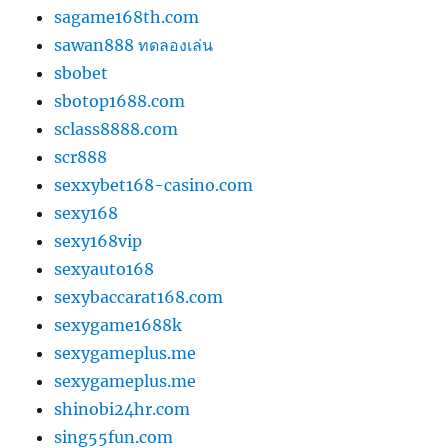
sagame168th.com
sawan888 ทดลองเล่น
sbobet
sbotop1688.com
sclass8888.com
scr888
sexxybet168-casino.com
sexy168
sexy168vip
sexyauto168
sexybaccarat168.com
sexygame1688k
sexygameplus.me
sexygameplus.me
shinobi24hr.com
sing55fun.com