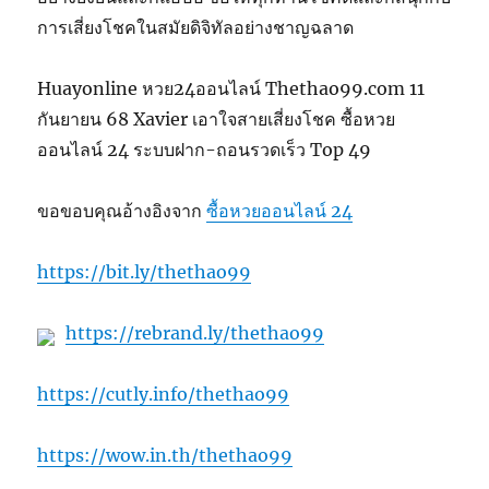
การเสี่ยงโชคในสมัยดิจิทัลอย่างชาญฉลาด
Huayonline หวย24ออนไลน์ Thethao99.com 11
กันยายน 68 Xavier เอาใจสายเสี่ยงโชค ซื้อหวย
ออนไลน์ 24 ระบบฝาก-ถอนรวดเร็ว Top 49
ขอขอบคุณอ้างอิงจาก
ซื้อหวยออนไลน์ 24
https://bit.ly/thethao99
https://rebrand.ly/thethao99
https://cutly.info/thethao99
https://wow.in.th/thethao99