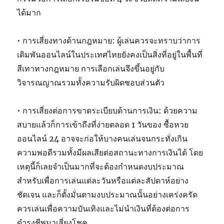
ได้มาก
• การเสี่ยงทางด้านกฎหมาย: ผู้เล่นควรจะทราบว่าการ
เดิมพันออนไลน์ในประเทศไทยยังคงเป็นสิ่งที่อยู่ในพื้นที่
สีเทาทางกฎหมาย การเลือกเล่นจึงขึ้นอยู่กับ
วิจารณญาณรวมทั้งความรับผิดชอบส่วนตัว
• การเสี่ยงต่อการขาดระเบียบด้านการเงิน: ด้วยความ
สบายแล้วก็การเข้าถึงที่ง่ายตลอด 1 วันของ ซื้อหวย
ออนไลน์ 24 อาจจะก่อให้บางคนเล่นจนกระทั่งเกิน
ความพอดีรวมทั้งมีผลเสียต่อสถานะทางการเงินได้ โดย
เหตุนี้ก็เลยจำเป็นมากที่จะต้องกำหนดงบประมาณ
สำหรับเพื่อการเล่นแต่ละวันหรือแต่ละสัปดาห์อย่าง
ชัดเจน และก็ตั้งมั่นตามงบประมาณนั้นอย่างเคร่งครัด
ควรเล่นเพื่อความบันเทิงและไม่นำเงินที่ต้องต่อการ
ดำรงชีพมาเสี่ยงโชค