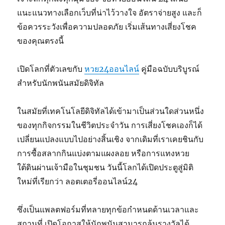
แนะแนวทางเลือกเว็บที่น่าไว้วางใจ อัตราจ่ายสูง และก็
ข้อควรระวังเพื่อความปลอดภัย เริ่มเส้นทางเสี่ยงโชค
ของคุณตรงนี้
เปิดโลกที่ตัวเลขกับ
หวย24ออนไลน์
คู่มือฉบับบริบูรณ์
สำหรับนักพนันสมัยดิจิทัล
ในสมัยที่เทคโนโลยีดิจิทัลได้เข้ามาเป็นส่วนใดส่วนหนึ่ง
ของทุกกิจกรรมในชีวิตประจำวัน การเสี่ยงโชคเองก็ได้
เปลี่ยนแปลงแบบไปอย่างสิ้นเชิง จากเดิมที่เราเคยชินกับ
การซื้อสลากกินแบ่งตามแผงลอย หรือการแทงหวย
ใต้ดินผ่านเจ้ามือในชุมชน วันนี้โลกได้เปิดประตูสู่มิติ
ใหม่ที่เรียกว่า ลอตเตอรี่ออนไลน์24
ซึ่งเป็นแพลตฟอร์มที่ทลายทุกข้อกำหนดด้านเวลาและ
สถานที่ เปิดโอกาสให้นักพนันสามารถลุ้นรางวัลได้