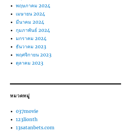
พฤษภาคม 2024
เมษายน 2024
มีนาคม 2024
กุมภาพันธ์ 2024
มกราคม 2024
ธันวาคม 2023
พฤศจิกายน 2023
ตุลาคม 2023
หมวดหมู่
037movie
123lionth
13satanbets.com