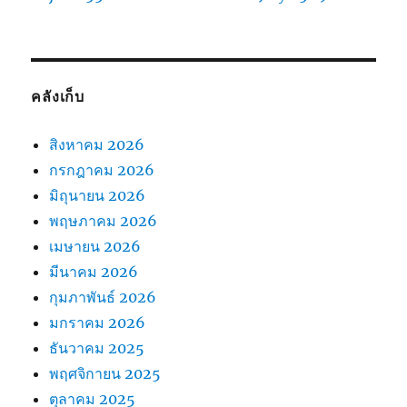
คลังเก็บ
สิงหาคม 2026
กรกฎาคม 2026
มิถุนายน 2026
พฤษภาคม 2026
เมษายน 2026
มีนาคม 2026
กุมภาพันธ์ 2026
มกราคม 2026
ธันวาคม 2025
พฤศจิกายน 2025
ตุลาคม 2025