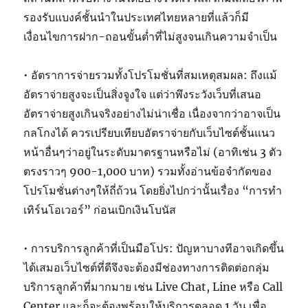
รองรับแบงค์ชั้นนำในประเทศไทยหลายที่แล้วก็มี
เงื่อนไขการฝาก-ถอนขั้นต่ำที่ไม่สูงจนเกินความจำเป็น
• อัตราการจ่ายรวมทั้งโปรโมชั่นที่สมเหตุสมผล: ถึงแม้
อัตราจ่ายสูงจะเป็นสิ่งจูงใจ แต่ว่าพึงระวังเว็บที่เสนอ
อัตราจ่ายสูงเกินจริงอย่างไม่น่าเชื่อ เนื่องจากว่าอาจเป็น
กลโกงได้ ควรเปรียบเทียบอัตราจ่ายกับเว็บไซต์ชั้นแนว
หน้าอื่นๆว่าอยู่ในระดับมาตรฐานหรือไม่ (อาทิเช่น 3 ตัว
ตรงราวๆ 900-1,000 บาท) รวมทั้งอ่านข้อจำกัดของ
โปรโมชั่นต่างๆให้ถี่ถ้วน โดยยิ่งไปกว่านั้นเรื่อง “การทำ
เทิร์นโอเวอร์” ก่อนเบิกเงินโบนัส
• การบริการลูกค้าที่เป็นมือโปร: ปัญหาบางทีอาจเกิดขึ้น
ได้เสมอเว็บไซต์ที่ดีจึงจะต้องมีช่องทางการติดต่อกลุ่ม
บริการลูกค้าที่มากมาย เช่น Live Chat, Line หรือ Call
Center และก็จะต้องพร้อมให้บริการตลอด 1 วัน เพื่อ