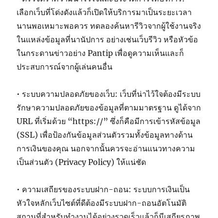
เลือกเว็บที่โด่งดังแล้วก็เปิดให้บริการมาเป็นระยะเวลา
นานพอเหมาะพอควร ทดลองค้นหารีวิวจากผู้ใช้งานจริง
ในแหล่งข้อมูลที่นานัปการ อย่างเช่นเว็บรีวิว หรือหัวข้อ
ในกระดานข่าวอย่าง Pantip เพื่อดูความเห็นและก็
ประสบการณ์จากผู้เล่นคนอื่น
• ระบบความปลอดภัยของเว็บ: เว็บที่น่าไว้ใจต้องมีระบบ
รักษาความปลอดภัยของข้อมูลที่ตามมาตรฐาน ดูได้จาก
URL ที่เริ่มด้วย “https://” ซึ่งก็คือมีการเข้ารหัสข้อมูล
(SSL) เพื่อป้องกันข้อมูลส่วนตัวรวมทั้งข้อมูลทางด้าน
การเงินของคุณ นอกจากนั้นควรจะอ่านแนวทางความ
เป็นส่วนตัว (Privacy Policy) ให้แน่ชัด
• ความเสถียรของระบบฝาก-ถอน: ระบบการเงินเป็น
หัวใจหลักเว็บไซต์ที่ดีต้องมีระบบฝาก-ถอนอัตโนมัติ
สถานที่สำหรับทำงานได้อย่างรวดเร็วแล้วก็มีเสถียรภาพ