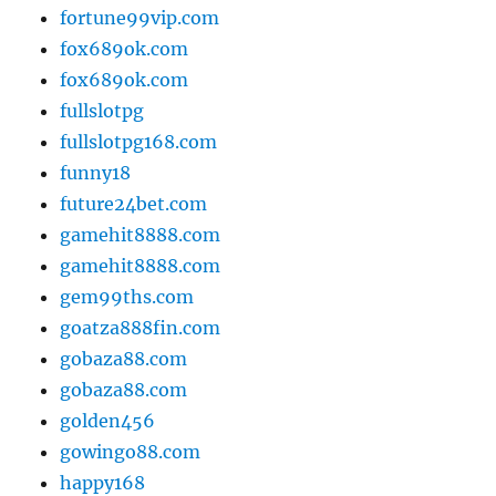
fortune99vip.com
fox689ok.com
fox689ok.com
fullslotpg
fullslotpg168.com
funny18
future24bet.com
gamehit8888.com
gamehit8888.com
gem99ths.com
goatza888fin.com
gobaza88.com
gobaza88.com
golden456
gowingo88.com
happy168