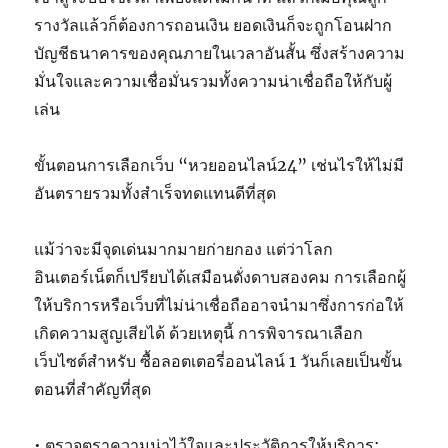
รางวัลแล้วก็ต้องการถอนเงิน ยอดเงินก็จะถูกโอนฝาก
บัญชีธนาคารของคุณภายในเวลาอันสั้น ซึ่งสร้างความ
มั่นใจและความเชื่อมั่นรวมทั้งความน่าเชื่อถือให้กับผู้
เล่น
ขั้นตอนการเลือกเว็บ “หวยออนไลน์24” เช่นไรให้ไม่มี
อันตรายรวมทั้งสำเร็จทดแทนดีที่สุด
แม้ว่าจะมีจุดเด่นมากมายก่ายกอง แต่ว่าโลก
อินเตอร์เน็ตก็เปรียบได้เสมือนดั่งดาบสองคม การเลือกผู้
ให้บริการหรือเว็บที่ไม่น่าเชื่อถืออาจนำมาซึ่งการก่อให้
เกิดความสูญเสียได้ ด้วยเหตุนี้ การพิจารณาเลือก
เว็บไซต์สำหรับ ซื้อลอตเตอรี่ออนไลน์ 1 วันก็เลยเป็นขั้น
ตอนที่สำคัญที่สุด
• ตรวจตราความน่าไว้ใจและประวัติการให้บริการ: