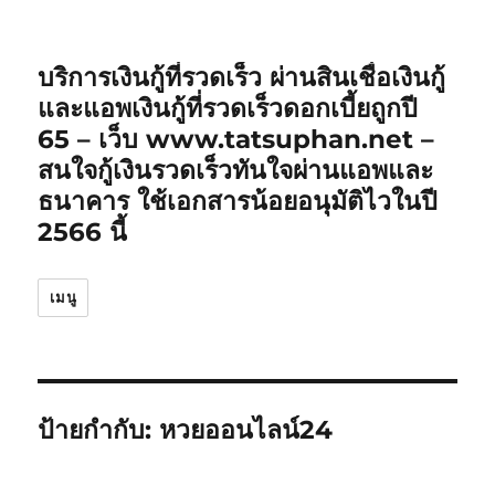
บริการเงินกู้ที่รวดเร็ว ผ่านสินเชื่อเงินกู้
และแอพเงินกู้ที่รวดเร็วดอกเบี้ยถูกปี
65 – เว็บ www.tatsuphan.net –
สนใจกู้เงินรวดเร็วทันใจผ่านแอพและ
ธนาคาร ใช้เอกสารน้อยอนุมัติไวในปี
2566 นี้
เมนู
ป้ายกำกับ:
หวยออนไลน์24