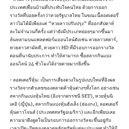
ประเทศเพื่อนบ้านที่ประทับใจคนไทย ด้วยการออก
รางวัลที่บ่อยครั้งกว่าหวยรัฐบาลไทย ในขณะนี้ลอตเตอรี่
ลาวไม่ได้มีเพียงแค่ “หวยลาวปรับปรุง” ที่ออกสัปดาห์
ละไม่จำนวนกี่ครั้ง แต่ว่ายังมีประเภทย่อยๆมากขึ้นมา
ล้นหลามบนแพลตฟอร์มออนไลน์ดังเช่น หวยลาวสตาร์,
หวยลาวสามัคคี, หวยลาว HD ที่มีรอบการออกรางวัล
ตอนที่นานับประการ ทำให้สามารถ ซื้อสลากกินแบ่ง
ออนไลน์ 24 ชั่วโมงได้ง่ายดายมากยิ่งขึ้น
• ลอตเตอรี่หุ้น: เป็นการเสี่ยงดวงในรูปแบบใหม่ที่อิงผล
รางวัลจากตัวเลขของตลาดค้าหุ้นต่างๆทั้งโลก อย่างเช่น
สลากกินแบ่งหุ้นไทย (อิงจากดรรชนี SET), หวยหุ้นนิ
เคอิ (ญี่ปุ่น), สลากกินแบ่งหุ้นฮั่งเส็ง (ฮ่องกง), ลอตเตอรี่
หุ้นดาวโจนส์ (ประเทศสหรัฐอเมริกา) และอีกเพียบเลย
ความน่าดึงดูดใจเป็นรอบการออกรางวัลจะขึ้นอยู่กับ
เวลาเปิด-ปิดของตลาดหลักทรัพย์แต่ละประเทศ ทำให้มี