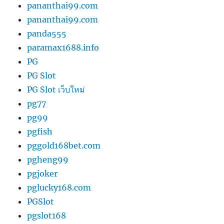
pananthai99.com
pananthai99.com
panda555
paramax1688.info
PG
PG Slot
PG Slot เว็บใหม่
pg77
pg99
pgfish
pggold168bet.com
pgheng99
pgjoker
pglucky168.com
PGSlot
pgslot168