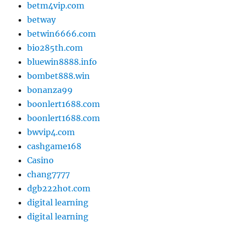
betm4vip.com
betway
betwin6666.com
bio285th.com
bluewin8888.info
bombet888.win
bonanza99
boonlert1688.com
boonlert1688.com
bwvip4.com
cashgame168
Casino
chang7777
dgb222hot.com
digital learning
digital learning