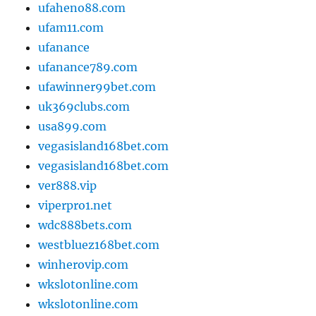
ufaheno88.com
ufam11.com
ufanance
ufanance789.com
ufawinner99bet.com
uk369clubs.com
usa899.com
vegasisland168bet.com
vegasisland168bet.com
ver888.vip
viperpro1.net
wdc888bets.com
westbluez168bet.com
winherovip.com
wkslotonline.com
wkslotonline.com