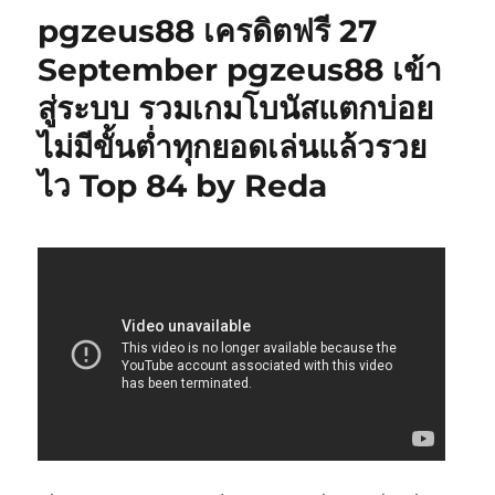
pgzeus88 เครดิตฟรี 27
September pgzeus88 เข้า
สู่ระบบ รวมเกมโบนัสแตกบ่อย
ไม่มีขั้นต่ำทุกยอดเล่นแล้วรวย
ไว Top 84 by Reda