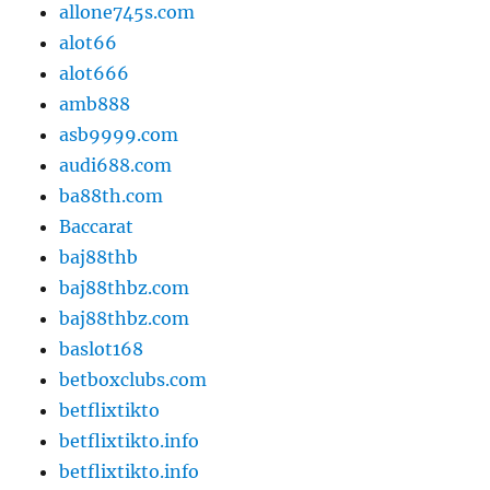
allone745s.com
alot66
alot666
amb888
asb9999.com
audi688.com
ba88th.com
Baccarat
baj88thb
baj88thbz.com
baj88thbz.com
baslot168
betboxclubs.com
betflixtikto
betflixtikto.info
betflixtikto.info