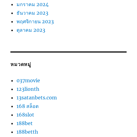
มกราคม 2024
ธันวาคม 2023
พฤศจิกายน 2023
ตุลาคม 2023
หมวดหมู่
037movie
123lionth
13satanbets.com
168 สล็อต
168slot
188bet
188betth