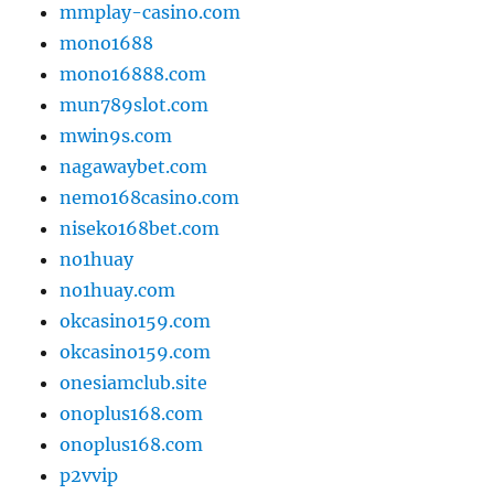
mmplay-casino.com
mono1688
mono16888.com
mun789slot.com
mwin9s.com
nagawaybet.com
nemo168casino.com
niseko168bet.com
no1huay
no1huay.com
okcasino159.com
okcasino159.com
onesiamclub.site
onoplus168.com
onoplus168.com
p2vvip