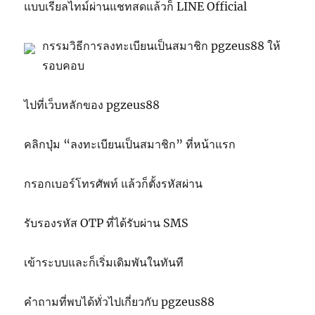
แบบเรียลไทม์ผ่านแชทสดแล้วก็ LINE Official
กรรมวิธีการลงทะเบียนเป็นสมาชิก pgzeus88 ให้
รอบคอบ
ไปที่เว็บหลักของ pgzeus88
คลิกปุ่ม “ลงทะเบียนเป็นสมาชิก” ที่หน้าแรก
กรอกเบอร์โทรศัพท์ แล้วก็ตั้งรหัสผ่าน
รับรองรหัส OTP ที่ได้รับผ่าน SMS
เข้าระบบและก็เริ่มเดิมพันในทันที
คำถามที่พบได้ทั่วไปเกี่ยวกับ pgzeus88