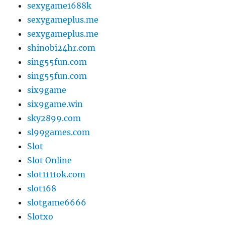
sexygame1688k
sexygameplus.me
sexygameplus.me
shinobi24hr.com
sing55fun.com
sing55fun.com
six9game
six9game.win
sky2899.com
sl99games.com
Slot
Slot Online
slot1111ok.com
slot168
slotgame6666
Slotxo