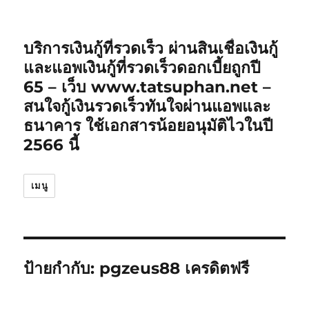
บริการเงินกู้ที่รวดเร็ว ผ่านสินเชื่อเงินกู้
และแอพเงินกู้ที่รวดเร็วดอกเบี้ยถูกปี
65 – เว็บ www.tatsuphan.net –
สนใจกู้เงินรวดเร็วทันใจผ่านแอพและ
ธนาคาร ใช้เอกสารน้อยอนุมัติไวในปี
2566 นี้
เมนู
ป้ายกำกับ:
pgzeus88 เครดิตฟรี