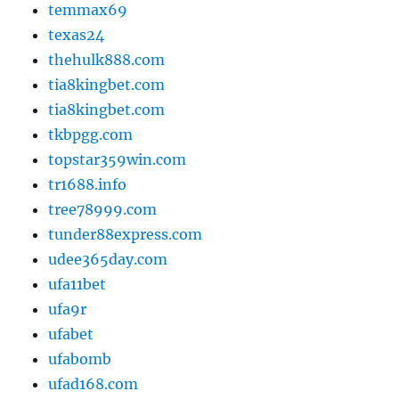
temmax69
texas24
thehulk888.com
tia8kingbet.com
tia8kingbet.com
tkbpgg.com
topstar359win.com
tr1688.info
tree78999.com
tunder88express.com
udee365day.com
ufa11bet
ufa9r
ufabet
ufabomb
ufad168.com