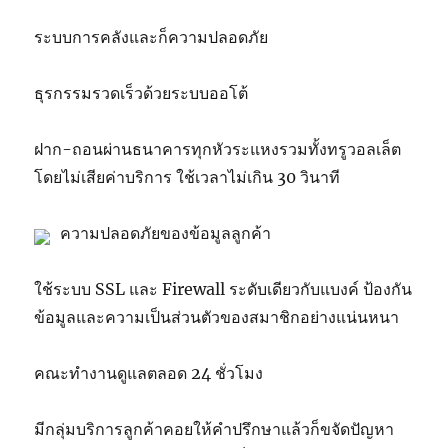
ระบบการคลังและก็ความปลอดภัย
ธุรกรรมรวดเร็วด้วยระบบออโต้
ฝาก-ถอนผ่านธนาคารทุกหัวระแหงรวมทั้งทรูวอลเล็ต
โดยไม่เสียค่าบริการ ใช้เวลาไม่เกิน 30 วินาที
ความปลอดภัยของข้อมูลลูกค้า
ใช้ระบบ SSL และ Firewall ระดับเดียวกับแบงค์ ป้องกัน
ข้อมูลและความเป็นส่วนตัวของสมาชิกอย่างแน่นหนา
คณะทำงานดูแลตลอด 24 ชั่วโมง
มีกลุ่มบริการลูกค้าคอยให้คำปรึกษาแล้วก็ขจัดปัญหา