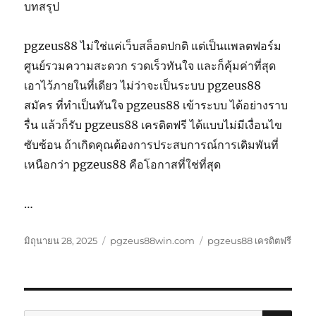
บทสรุป
pgzeus88 ไม่ใช่แค่เว็บสล็อตปกติ แต่เป็นแพลตฟอร์ม
ศูนย์รวมความสะดวก รวดเร็วทันใจ และก็คุ้มค่าที่สุด
เอาไว้ภายในที่เดียว ไม่ว่าจะเป็นระบบ pgzeus88
สมัคร ที่ทำเป็นทันใจ pgzeus88 เข้าระบบ ได้อย่างราบ
รื่น แล้วก็รับ pgzeus88 เครดิตฟรี ได้แบบไม่มีเงื่อนไข
ซับซ้อน ถ้าเกิดคุณต้องการประสบการณ์การเดิมพันที่
เหนือกว่า pgzeus88 คือโอกาสที่ใช่ที่สุด
…
เขียน
หมวด
ป้าย
มิถุนายน 28, 2025
pgzeus88win.com
pgzeus88 เครดิตฟรี
เมื่อ
หมู่
กำกับ
ค้นห