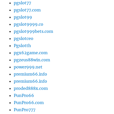
pgslot77
pgslot77.com
pgslot99
pgslot9999.co
pgslot999bets.com
pgslotceo
Pgslotth
pgx62game.com
pgzeus88win.com
power999.net
premium66.info
premium66.info
proded888x.com
PunPro66
PunPro66.com
PunPro777