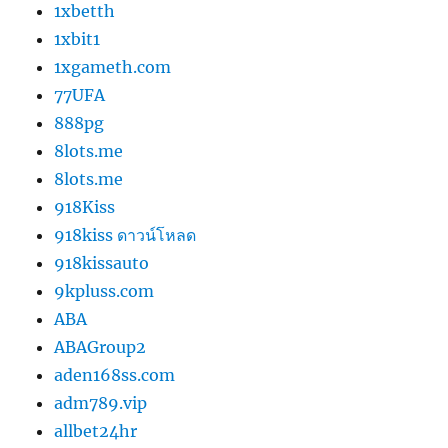
1xbetth
1xbit1
1xgameth.com
77UFA
888pg
8lots.me
8lots.me
918Kiss
918kiss ดาวน์โหลด
918kissauto
9kpluss.com
ABA
ABAGroup2
aden168ss.com
adm789.vip
allbet24hr