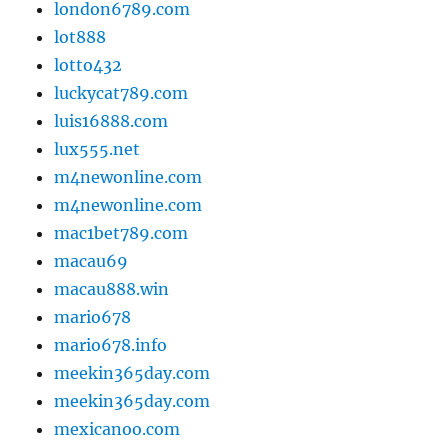
london6789.com
lot888
lotto432
luckycat789.com
luis16888.com
lux555.net
m4newonline.com
m4newonline.com
mac1bet789.com
macau69
macau888.win
mario678
mario678.info
meekin365day.com
meekin365day.com
mexicanoo.com