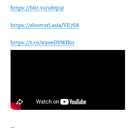
https://bitt.to/u8rp3t
https://shorturl.asia/VE7S8
https://t.co/x9oeDYWfKn
…