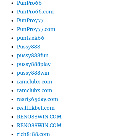
PunPro66
PunPro66.com
PunPro777
PunPro777.com
puntaek66
Pussy888
pussy888fun
pussy888play
pussy888win
ramclubx.com
ramclubx.com
rasri365day.com
realflikbet.com
RENO88WIN.COM
RENO88WIN.COM
rich8188.com