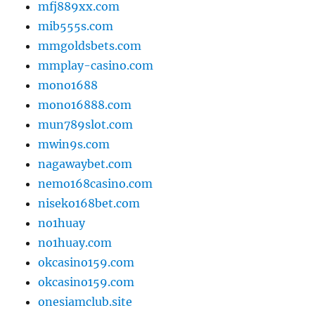
mfj889xx.com
mib555s.com
mmgoldsbets.com
mmplay-casino.com
mono1688
mono16888.com
mun789slot.com
mwin9s.com
nagawaybet.com
nemo168casino.com
niseko168bet.com
no1huay
no1huay.com
okcasino159.com
okcasino159.com
onesiamclub.site