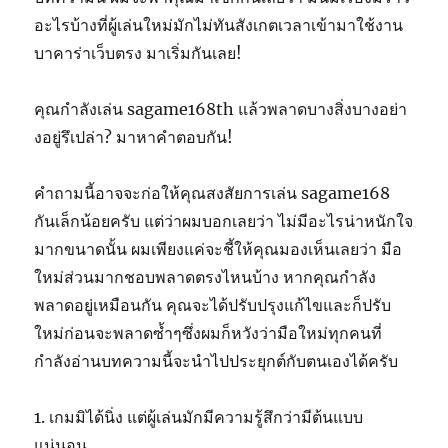
อะไรบ้างที่ผู้เล่นใหม่มักไม่ทันสังเกตเวลาเข้ามาใช้งาน
บาคาร่าเว็บตรง มาเริ่มกันเลย!
คุณกำลังเล่น sagame168th แล้วพลาดบางสิ่งบางอย่า
งอยู่รึเปล่า? มาหาคำตอบกัน!
คำถามนี้อาจจะก่อให้คุณสงสัยการเล่น sagame168
กันเล็กน้อยครับ แต่ว่าผมบอกเลยว่า ไม่มีอะไรน่าหนักใจ
มากขนาดนั้น ผมเพียงแค่จะชี้ให้คุณมองเห็นเลยว่า มือ
ใหม่ส่วนมากชอบพลาดตรงไหนบ้าง หากคุณกำลัง
พลาดอยู่เหมือนกัน คุณจะได้ปรับปรุงแก้ไขและก็ปรับ
ใหม่ก่อนจะพลาดซ้ำๆซึ่งผมก็หวังว่ามือใหม่ทุกคนที่
กำลังอ่านบทความนี้จะนำไปประยุกต์กับตนเองได้ครับ
1. เกมมิได้นิ่ง แต่ผู้เล่นมักมีความรู้สึกว่ามีต้นแบบ
แน่นอน