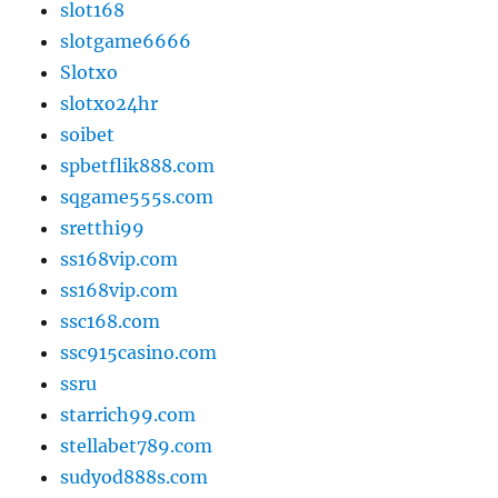
slot168
slotgame6666
Slotxo
slotxo24hr
soibet
spbetflik888.com
sqgame555s.com
sretthi99
ss168vip.com
ss168vip.com
ssc168.com
ssc915casino.com
ssru
starrich99.com
stellabet789.com
sudyod888s.com