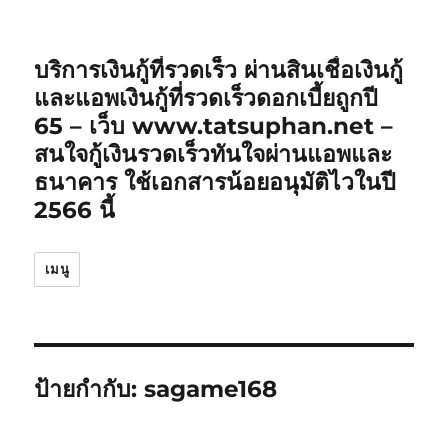
บริการเงินกู้ที่รวดเร็ว ผ่านสินเชื่อเงินกู้
และแอพเงินกู้ที่รวดเร็วดอกเบี้ยถูกปี
65 – เว็บ www.tatsuphan.net –
สนใจกู้เงินรวดเร็วทันใจผ่านแอพและ
ธนาคาร ใช้เอกสารน้อยอนุมัติไวในปี
2566 นี้
เมนู
ป้ายกำกับ:
sagame168