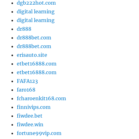
dgb222hot.com
digital learning
digital learning
dr888
dr888bet.com
dr888bet.com
erisauto.site
etbet16888.com
etbet16888.com
FAFA123
faro168
fcharoenkit168.com
finnivips.com
fiwdee.bet
fiwdee.win
fortune99vip.com