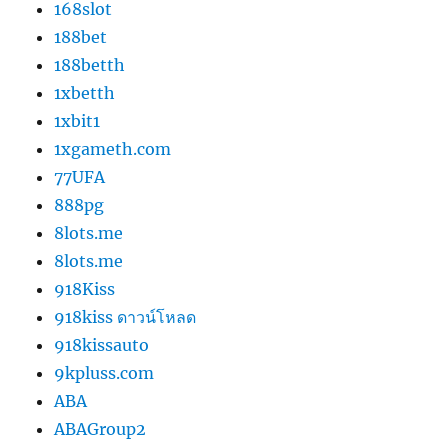
168slot
188bet
188betth
1xbetth
1xbit1
1xgameth.com
77UFA
888pg
8lots.me
8lots.me
918Kiss
918kiss ดาวน์โหลด
918kissauto
9kpluss.com
ABA
ABAGroup2