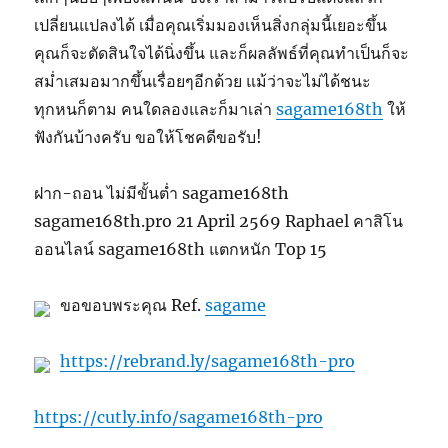
เปลี่ยนแปลงได้ เมื่อคุณเริ่มมองเห็นสิ่งกลุ่มนี้เยอะขึ้น
คุณก็จะตัดสินใจได้นิ่งขึ้น และก็ผลลัพธ์ที่คุณทำเป็นก็จะ
สม่ำเสมอมากขึ้นเรื่อยๆอีกด้วย แม้ว่าจะไม่ได้ชนะ
ทุกหนก็ตาม คนใดลองและก็มาเล่า
sagame168th
ให้
ฟังกันบ้างครับ ขอให้โชคดีขอรับ!
ฝาก-ถอน ไม่มีขั้นต่ำ sagame168th
sagame168th.pro 21 April 2569 Raphael คาสิโน
ออนไลน์ sagame168th แตกหนัก Top 15
ขอขอบพระคุณ Ref.
sagame
https://rebrand.ly/sagame168th-pro
https://cutly.info/sagame168th-pro