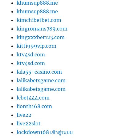
khumsup888.me
khumsup888.me
kimchibetbet.com
kingromans789.com
kingxxxbet123.com
kitti999vip.com
ktv4sd.com
ktv4sd.com
lala55-casino.com
lalikabetsgame.com
lalikabetsgame.com
lcbet444.com
lionth168.com
live22
live22slot
lockdown168 เข้าสู่ระบบ