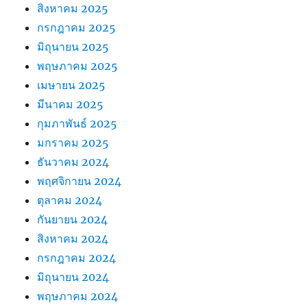
สิงหาคม 2025
กรกฎาคม 2025
มิถุนายน 2025
พฤษภาคม 2025
เมษายน 2025
มีนาคม 2025
กุมภาพันธ์ 2025
มกราคม 2025
ธันวาคม 2024
พฤศจิกายน 2024
ตุลาคม 2024
กันยายน 2024
สิงหาคม 2024
กรกฎาคม 2024
มิถุนายน 2024
พฤษภาคม 2024