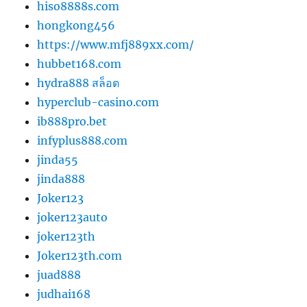
hiso8888s.com
hongkong456
https://www.mfj889xx.com/
hubbet168.com
hydra888 สล็อต
hyperclub-casino.com
ib888pro.bet
infyplus888.com
jinda55
jinda888
Joker123
joker123auto
joker123th
Joker123th.com
juad888
judhai168