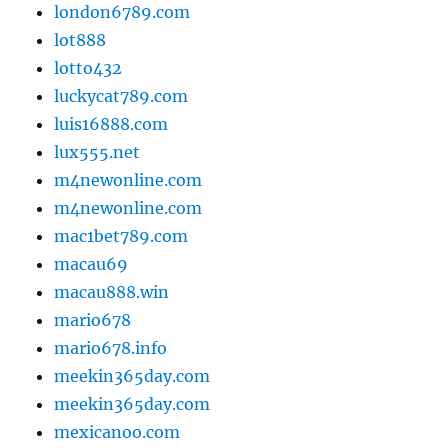
london6789.com
lot888
lotto432
luckycat789.com
luis16888.com
lux555.net
m4newonline.com
m4newonline.com
mac1bet789.com
macau69
macau888.win
mario678
mario678.info
meekin365day.com
meekin365day.com
mexicanoo.com