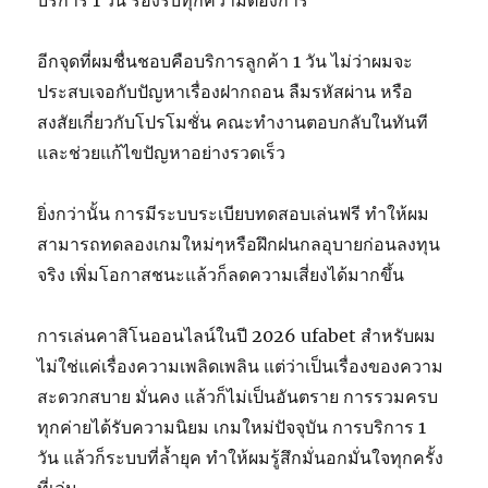
บริการ 1 วัน รองรับทุกความต้องการ
อีกจุดที่ผมชื่นชอบคือบริการลูกค้า 1 วัน ไม่ว่าผมจะ
ประสบเจอกับปัญหาเรื่องฝากถอน ลืมรหัสผ่าน หรือ
สงสัยเกี่ยวกับโปรโมชั่น คณะทำงานตอบกลับในทันที
และช่วยแก้ไขปัญหาอย่างรวดเร็ว
ยิ่งกว่านั้น การมีระบบระเบียบทดสอบเล่นฟรี ทำให้ผม
สามารถทดลองเกมใหม่ๆหรือฝึกฝนกลอุบายก่อนลงทุน
จริง เพิ่มโอกาสชนะแล้วก็ลดความเสี่ยงได้มากขึ้น
การเล่นคาสิโนออนไลน์ในปี 2026 ufabet สำหรับผม
ไม่ใช่แค่เรื่องความเพลิดเพลิน แต่ว่าเป็นเรื่องของความ
สะดวกสบาย มั่นคง แล้วก็ไม่เป็นอันตราย การรวมครบ
ทุกค่ายได้รับความนิยม เกมใหม่ปัจจุบัน การบริการ 1
วัน แล้วก็ระบบที่ล้ำยุค ทำให้ผมรู้สึกมั่นอกมั่นใจทุกครั้ง