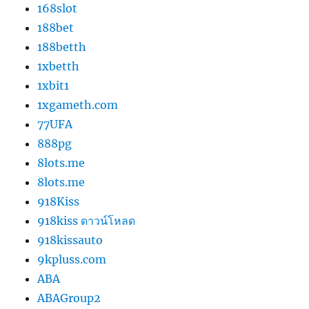
168slot
188bet
188betth
1xbetth
1xbit1
1xgameth.com
77UFA
888pg
8lots.me
8lots.me
918Kiss
918kiss ดาวน์โหลด
918kissauto
9kpluss.com
ABA
ABAGroup2