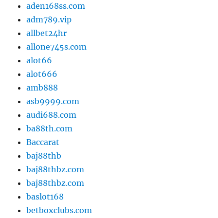
aden168ss.com
adm789.vip
allbet24hr
allone745s.com
alot66
alot666
amb888
asb9999.com
audi688.com
ba88th.com
Baccarat
baj88thb
baj88thbz.com
baj88thbz.com
baslot168
betboxclubs.com