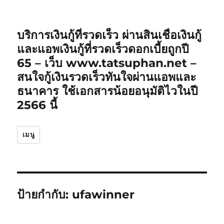
บริการเงินกู้ที่รวดเร็ว ผ่านสินเชื่อเงินกู้
และแอพเงินกู้ที่รวดเร็วดอกเบี้ยถูกปี
65 – เว็บ www.tatsuphan.net –
สนใจกู้เงินรวดเร็วทันใจผ่านแอพและ
ธนาคาร ใช้เอกสารน้อยอนุมัติไวในปี
2566 นี้
เมนู
ป้ายกำกับ:
ufawinner