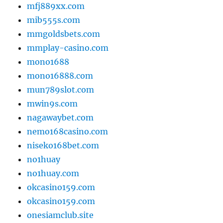
mfj889xx.com
mib555s.com
mmgoldsbets.com
mmplay-casino.com
mono1688
mono16888.com
mun789slot.com
mwin9s.com
nagawaybet.com
nemo168casino.com
niseko168bet.com
no1huay
no1huay.com
okcasino159.com
okcasino159.com
onesiamclub.site