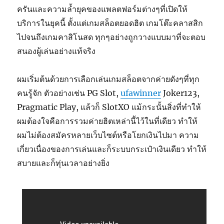
ครันและความล้ำยุคของแพลตฟอร์มต่างๆที่เปิดให้
บริการในยุคนี้ ตั้งแต่เกมสล็อตยอดฮิต เกมโต๊ะคลาสสิก
ไปจนถึงเกมคาสิโนสด ทุกๆอย่างถูกวางแบบมาที่จะตอบ
สนองผู้เล่นอย่างแท้จริง
ผมเริ่มต้นด้วยการเลือกเล่นเกมสล็อตจากค่ายดังๆที่ทุก
คนรู้จัก ตัวอย่างเช่น PG Slot,
ufawinner
Joker123,
Pragmatic Play, แล้วก็ SlotXO แม้กระนั้นสิ่งที่ทำให้
ผมต้องใจคือการรวมค่ายฮิตเหล่านี้ไว้ในที่เดียว ทำให้
ผมไม่ต้องสมัครหลายเว็บไซต์หรือโยกเงินไปมา ความ
เกี่ยวเนื่องของการเล่นและก็ระบบกระเป๋าเงินเดียว ทำให้
สบายและก็ทุ่นเวลาอย่างยิ่ง